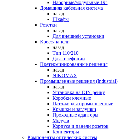
Наборные/модульные 19"
Домашняя кабельная система
назад
Шкафы
Розетки
назад
Для внешней установки
Кросс-панели
назад
Тип 110/210
Для телефонии
Претерминированные решения
назад
NIKOMAX
Промышленные решения (Industrial)
назад
Установка на DIN-рейку
Коробки клемные
Патч-корды промышленные
Крышки и заглушки
Проходные адапторы
Модули
Корпуса и панели розеток
Коннекторы
Компоненты оптических систем