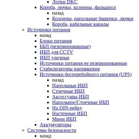
Лотки DKC
Короба, лючки, колонны, фальшпол
назад
Колонны, напольные башенки, лючки
Короба, кабельные каналы
Источники питания
назад
Блоки питания
ББП (резервированные)
ИБП для CCTV
ИБП уличные
Источники питания не резервированные
Стабилизаторы напряжения
Источники бесперебойного питания (UPS)
назад
Напольные ИБП
Стоечные ИБП
Аксессуары ИБП
Напольное/Стоечные ИБП
На DIN-рейку
Настенные ИБП
Мини ИБП
Аккумуляторы
Системы безопасности
назад