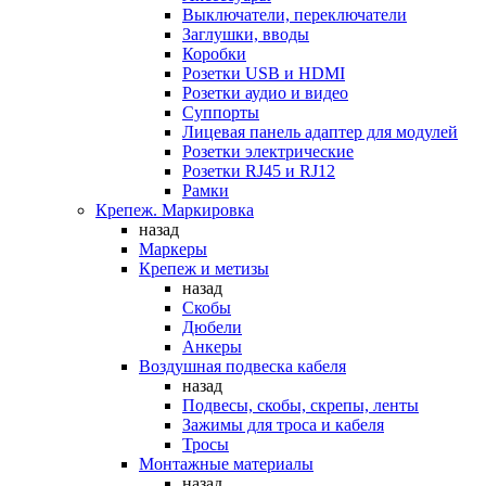
Выключатели, переключатели
Заглушки, вводы
Коробки
Розетки USB и HDMI
Розетки аудио и видео
Суппорты
Лицевая панель адаптер для модулей
Розетки электрические
Розетки RJ45 и RJ12
Рамки
Крепеж. Маркировка
назад
Маркеры
Крепеж и метизы
назад
Скобы
Дюбели
Анкеры
Воздушная подвеска кабеля
назад
Подвесы, скобы, скрепы, ленты
Зажимы для троса и кабеля
Тросы
Монтажные материалы
назад