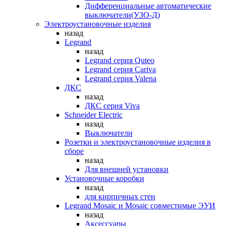
Дифференциальные автоматические
выключатели(УЗО-Д)
Электроустановочные изделия
назад
Legrand
назад
Legrand серия Quteo
Legrand серия Cariva
Legrand серия Valena
ДКС
назад
ДКС серия Viva
Schneider Electric
назад
Выключатели
Розетки и электроустановочные изделия в
сборе
назад
Для внешней установки
Установочные коробки
назад
для кирпичных стен
Legrand Mosaic и Mosaic совместимые ЭУИ
назад
Аксессуары