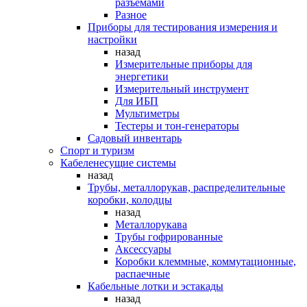
разъемами
Разное
Приборы для тестирования измерения и
настройки
назад
Измерительные приборы для
энергетики
Измерительный инструмент
Для ИБП
Мультиметры
Тестеры и тон-генераторы
Садовый инвентарь
Спорт и туризм
Кабеленесущие системы
назад
Трубы, металлорукав, распределительные
коробки, колодцы
назад
Металлорукава
Трубы гофрированные
Аксессуары
Коробки клеммные, коммутационные,
распаечные
Кабельные лотки и эстакады
назад