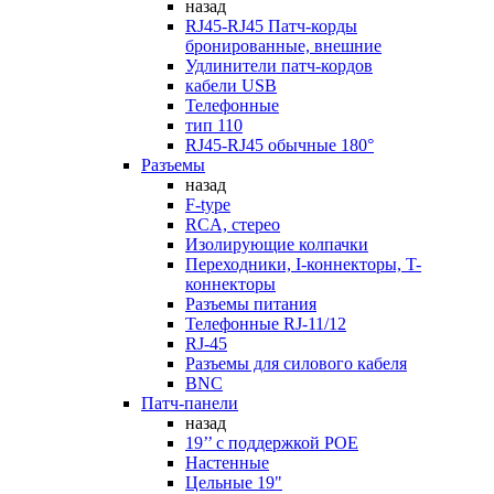
назад
RJ45-RJ45 Патч-корды
бронированные, внешние
Удлинители патч-кордов
кабели USB
Телефонные
тип 110
RJ45-RJ45 обычные 180°
Разъемы
назад
F-type
RCA, стерео
Изолирующие колпачки
Переходники, I-коннекторы, T-
коннекторы
Разъемы питания
Телефонные RJ-11/12
RJ-45
Разъемы для силового кабеля
BNC
Патч-панели
назад
19’’ с поддержкой POE
Настенные
Цельные 19"