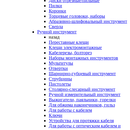
Диски отрезные/пильные
Пилки
Коронки
Торцевые головоки, наборы
Абразивно-шлифовальный инструмент
Сверла
Ручной инструмент
назад
Переставные клещи
Клещи электромонтажные
Кабелерезы, болторез
Наборы монтажных инструментов
Мультитулы
Отвертки
Шарнирно-губцевый инструмент
Струбцины
Пистолеты
Столярно-слесарный инструмент
Ручной измерительный инструмент
Выжигатели, паяльники, горелки
Для обжима наконечников, гильз
Для работы с кабелем
Ключи
Устройства для протяжки кабеля
Для работы с оптическим кабелем и