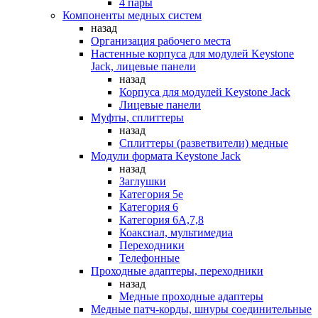
4 пары
Компоненты медных систем
назад
Организация рабочего места
Настенные корпуса для модулей Keystone
Jack, лицевые панели
назад
Корпуса для модулей Keystone Jack
Лицевые панели
Муфты, сплиттеры
назад
Сплиттеры (разветвители) медные
Модули формата Keystone Jack
назад
Заглушки
Категория 5е
Категория 6
Категория 6А,7,8
Коаксиал, мультимедиа
Переходники
Телефонные
Проходные адаптеры, переходники
назад
Медные проходные адаптеры
Медные патч-корды, шнуры соединительные