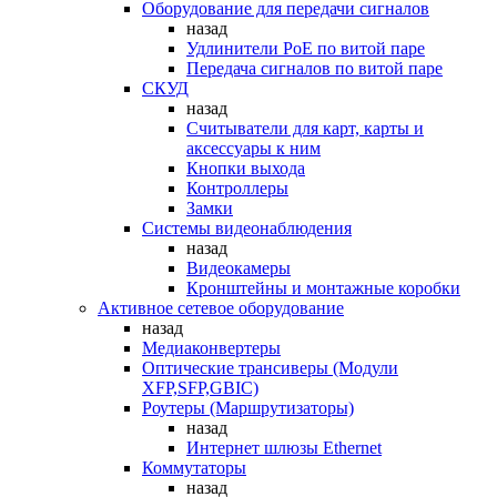
Оборудование для передачи сигналов
назад
Удлинители PoE по витой паре
Передача сигналов по витой паре
СКУД
назад
Считыватели для карт, карты и
аксессуары к ним
Кнопки выхода
Контроллеры
Замки
Системы видеонаблюдения
назад
Видеокамеры
Кронштейны и монтажные коробки
Активное сетевое оборудование
назад
Медиаконвертеры
Оптические трансиверы (Модули
XFP,SFP,GBIC)
Роутеры (Маршрутизаторы)
назад
Интернет шлюзы Ethernet
Коммутаторы
назад