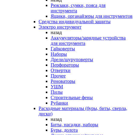
Рюкзаки, сумки, пояса для
инструмента
Ящики, органайзеры для инструментов
Средства индивидуальной защиты
Электро инструмент
назад
Аккумуляторы/зарядные устройства
для инструмента
Гайковерты
Наборы
Дрели/шуруповерты
Перфораторы
Отвертки
Прочее
Реноваторы
УШМ
Пилы
Строительные фены
Рубанки
Расходные материалы (буры, биты, сверла,
диски)
назад
Биты, насадки, наборы
Буры, долота