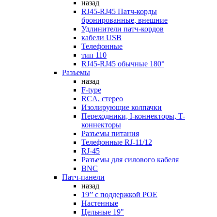
назад
RJ45-RJ45 Патч-корды
бронированные, внешние
Удлинители патч-кордов
кабели USB
Телефонные
тип 110
RJ45-RJ45 обычные 180°
Разъемы
назад
F-type
RCA, стерео
Изолирующие колпачки
Переходники, I-коннекторы, T-
коннекторы
Разъемы питания
Телефонные RJ-11/12
RJ-45
Разъемы для силового кабеля
BNC
Патч-панели
назад
19’’ с поддержкой POE
Настенные
Цельные 19"