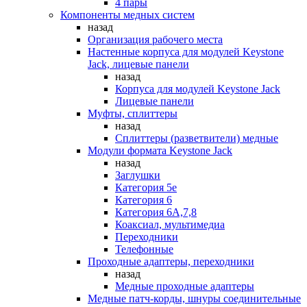
4 пары
Компоненты медных систем
назад
Организация рабочего места
Настенные корпуса для модулей Keystone
Jack, лицевые панели
назад
Корпуса для модулей Keystone Jack
Лицевые панели
Муфты, сплиттеры
назад
Сплиттеры (разветвители) медные
Модули формата Keystone Jack
назад
Заглушки
Категория 5е
Категория 6
Категория 6А,7,8
Коаксиал, мультимедиа
Переходники
Телефонные
Проходные адаптеры, переходники
назад
Медные проходные адаптеры
Медные патч-корды, шнуры соединительные