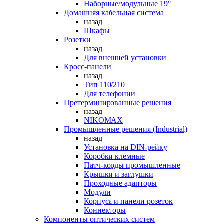
Наборные/модульные 19"
Домашняя кабельная система
назад
Шкафы
Розетки
назад
Для внешней установки
Кросс-панели
назад
Тип 110/210
Для телефонии
Претерминированные решения
назад
NIKOMAX
Промышленные решения (Industrial)
назад
Установка на DIN-рейку
Коробки клемные
Патч-корды промышленные
Крышки и заглушки
Проходные адапторы
Модули
Корпуса и панели розеток
Коннекторы
Компоненты оптических систем