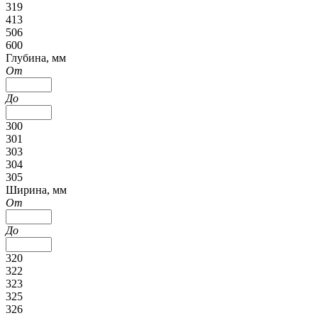
319
413
506
600
Глубина, мм
От
До
300
301
303
304
305
Ширина, мм
От
До
320
322
323
325
326