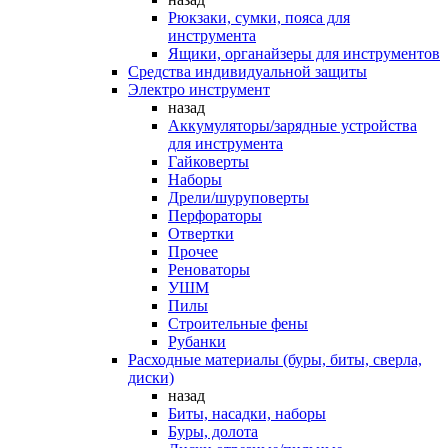
Рюкзаки, сумки, пояса для
инструмента
Ящики, органайзеры для инструментов
Средства индивидуальной защиты
Электро инструмент
назад
Аккумуляторы/зарядные устройства
для инструмента
Гайковерты
Наборы
Дрели/шуруповерты
Перфораторы
Отвертки
Прочее
Реноваторы
УШМ
Пилы
Строительные фены
Рубанки
Расходные материалы (буры, биты, сверла,
диски)
назад
Биты, насадки, наборы
Буры, долота