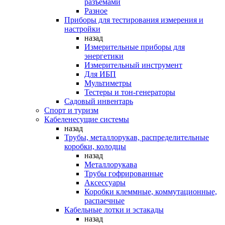
разъемами
Разное
Приборы для тестирования измерения и
настройки
назад
Измерительные приборы для
энергетики
Измерительный инструмент
Для ИБП
Мультиметры
Тестеры и тон-генераторы
Садовый инвентарь
Спорт и туризм
Кабеленесущие системы
назад
Трубы, металлорукав, распределительные
коробки, колодцы
назад
Металлорукава
Трубы гофрированные
Аксессуары
Коробки клеммные, коммутационные,
распаечные
Кабельные лотки и эстакады
назад