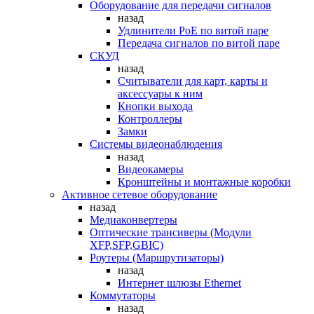
Оборудование для передачи сигналов
назад
Удлинители PoE по витой паре
Передача сигналов по витой паре
СКУД
назад
Считыватели для карт, карты и
аксессуары к ним
Кнопки выхода
Контроллеры
Замки
Системы видеонаблюдения
назад
Видеокамеры
Кронштейны и монтажные коробки
Активное сетевое оборудование
назад
Медиаконвертеры
Оптические трансиверы (Модули
XFP,SFP,GBIC)
Роутеры (Маршрутизаторы)
назад
Интернет шлюзы Ethernet
Коммутаторы
назад