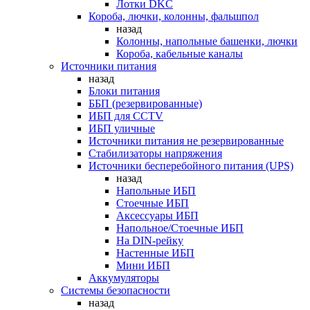
Лотки DKC
Короба, лючки, колонны, фальшпол
назад
Колонны, напольные башенки, лючки
Короба, кабельные каналы
Источники питания
назад
Блоки питания
ББП (резервированные)
ИБП для CCTV
ИБП уличные
Источники питания не резервированные
Стабилизаторы напряжения
Источники бесперебойного питания (UPS)
назад
Напольные ИБП
Стоечные ИБП
Аксессуары ИБП
Напольное/Стоечные ИБП
На DIN-рейку
Настенные ИБП
Мини ИБП
Аккумуляторы
Системы безопасности
назад