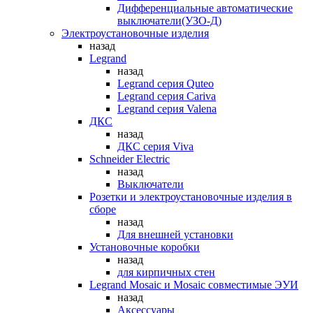
Дифференциальные автоматические
выключатели(УЗО-Д)
Электроустановочные изделия
назад
Legrand
назад
Legrand серия Quteo
Legrand серия Cariva
Legrand серия Valena
ДКС
назад
ДКС серия Viva
Schneider Electric
назад
Выключатели
Розетки и электроустановочные изделия в
сборе
назад
Для внешней установки
Установочные коробки
назад
для кирпичных стен
Legrand Mosaic и Mosaic совместимые ЭУИ
назад
Аксессуары