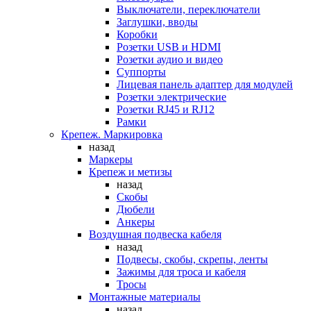
Выключатели, переключатели
Заглушки, вводы
Коробки
Розетки USB и HDMI
Розетки аудио и видео
Суппорты
Лицевая панель адаптер для модулей
Розетки электрические
Розетки RJ45 и RJ12
Рамки
Крепеж. Маркировка
назад
Маркеры
Крепеж и метизы
назад
Скобы
Дюбели
Анкеры
Воздушная подвеска кабеля
назад
Подвесы, скобы, скрепы, ленты
Зажимы для троса и кабеля
Тросы
Монтажные материалы
назад