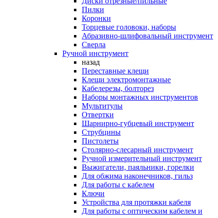
Диски отрезные/пильные
Пилки
Коронки
Торцевые головоки, наборы
Абразивно-шлифовальный инструмент
Сверла
Ручной инструмент
назад
Переставные клещи
Клещи электромонтажные
Кабелерезы, болторез
Наборы монтажных инструментов
Мультитулы
Отвертки
Шарнирно-губцевый инструмент
Струбцины
Пистолеты
Столярно-слесарный инструмент
Ручной измерительный инструмент
Выжигатели, паяльники, горелки
Для обжима наконечников, гильз
Для работы с кабелем
Ключи
Устройства для протяжки кабеля
Для работы с оптическим кабелем и