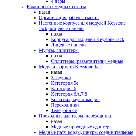
4 пары
Компоненты медных систем
назад
Организация рабочего места
Настенные корпуса для модулей Keystone
Jack, лицевые панели
назад
Корпуса для модулей Keystone Jack
Лицевые панели
Муфты, сплиттеры
назад
Сплиттеры (разветвители) медные
Модули формата Keystone Jack
назад
Заглушки
Категория 5е
Категория 6
Категория 6А,7,8
Коаксиал, мультимедиа
Переходники
Телефонные
Проходные адаптеры, переходники
назад
Медные проходные адаптеры
Медные патч-корды, шнуры соединительные