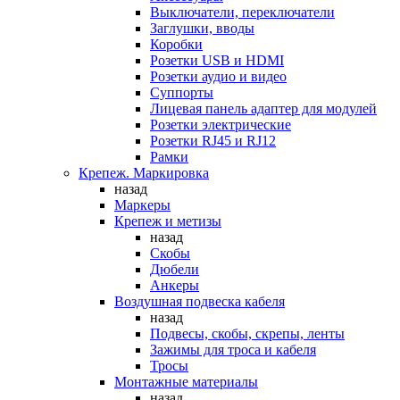
Выключатели, переключатели
Заглушки, вводы
Коробки
Розетки USB и HDMI
Розетки аудио и видео
Суппорты
Лицевая панель адаптер для модулей
Розетки электрические
Розетки RJ45 и RJ12
Рамки
Крепеж. Маркировка
назад
Маркеры
Крепеж и метизы
назад
Скобы
Дюбели
Анкеры
Воздушная подвеска кабеля
назад
Подвесы, скобы, скрепы, ленты
Зажимы для троса и кабеля
Тросы
Монтажные материалы
назад