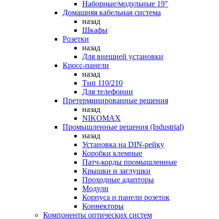
Наборные/модульные 19"
Домашняя кабельная система
назад
Шкафы
Розетки
назад
Для внешней установки
Кросс-панели
назад
Тип 110/210
Для телефонии
Претерминированные решения
назад
NIKOMAX
Промышленные решения (Industrial)
назад
Установка на DIN-рейку
Коробки клемные
Патч-корды промышленные
Крышки и заглушки
Проходные адапторы
Модули
Корпуса и панели розеток
Коннекторы
Компоненты оптических систем