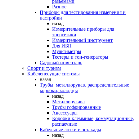
разъемами
Разное
Приборы для тестирования измерения и
настройки
назад
Измерительные приборы для
энергетики
Измерительный инструмент
Для ИБП
Мультиметры
Тестеры и тон-генераторы
Садовый инвентарь
Спорт и туризм
Кабеленесущие системы
назад
Трубы, металлорукав, распределительные
коробки, колодцы
назад
Металлорукава
Трубы гофрированные
Аксессуары
Коробки клеммные, коммутационные,
распаечные
Кабельные лотки и эстакады
назад