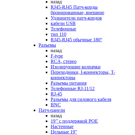
назад
RJ45-RJ45 Патч-корды
бронированные, внешние
Удлинители патч-кордов
кабели USB
Телефонные
тип 110
RJ45-RJ45 обычные 180°
Разъемы
назад
F-type
RCA, стерео
Изолирующие колпачки
Переходники, I-коннекторы, T-
коннекторы
Разъемы питания
Телефонные RJ-11/12
RJ-45
Разъемы для силового кабеля
BNC
Патч-панели
назад
19’’ с поддержкой POE
Настенные
Цельные 19"