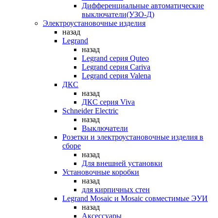
Дифференциальные автоматические
выключатели(УЗО-Д)
Электроустановочные изделия
назад
Legrand
назад
Legrand серия Quteo
Legrand серия Cariva
Legrand серия Valena
ДКС
назад
ДКС серия Viva
Schneider Electric
назад
Выключатели
Розетки и электроустановочные изделия в
сборе
назад
Для внешней установки
Установочные коробки
назад
для кирпичных стен
Legrand Mosaic и Mosaic совместимые ЭУИ
назад
Аксессуары