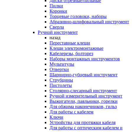
Диски отрезные/пильные
Пилки
Коронки
Торцевые головоки, наборы
Абразивно-шлифовальный инструмент
Сверла
Ручной инструмент
назад
Переставные клещи
Клещи электромонтажные
Кабелерезы, болторез
Наборы монтажных инструментов
Мультитулы
Отвертки
Шарнирно-губцевый инструмент
Струбцины
Пистолеты
Столярно-слесарный инструмент
Ручной измерительный инструмент
Выжигатели, паяльники, горелки
Для обжима наконечников, гильз
Для работы с кабелем
Ключи
Устройства для протяжки кабеля
Для работы с оптическим кабелем и