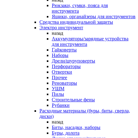
Рюкзаки, сумки, пояса для
инструмента
Ящики, органайзеры для инструментов
Средства индивидуальной защиты
Электро инструмент
назад
Аккумуляторы/зарядные устройства
для инструмента
Гайковерты
Наборы
Дрели/шуруповерты
Перфораторы
Отвертки
Прочее
Реноваторы
УШМ
Пилы
Строительные фены
Рубанки
Расходные материалы (буры, биты, сверла,
диски)
назад
Биты, насадки, наборы
Буры, долота