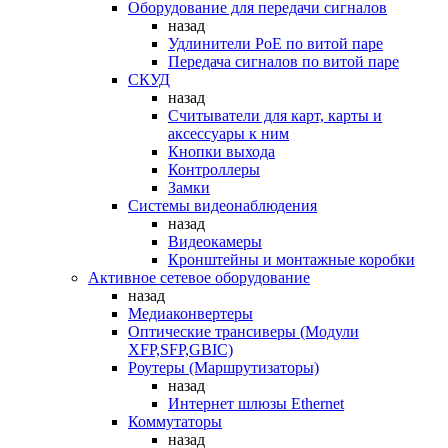
Оборудование для передачи сигналов
назад
Удлинители PoE по витой паре
Передача сигналов по витой паре
СКУД
назад
Считыватели для карт, карты и
аксессуары к ним
Кнопки выхода
Контроллеры
Замки
Системы видеонаблюдения
назад
Видеокамеры
Кронштейны и монтажные коробки
Активное сетевое оборудование
назад
Медиаконвертеры
Оптические трансиверы (Модули
XFP,SFP,GBIC)
Роутеры (Маршрутизаторы)
назад
Интернет шлюзы Ethernet
Коммутаторы
назад