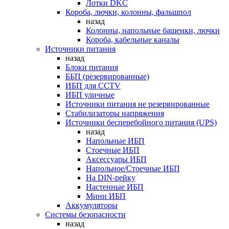
Лотки DKC
Короба, лючки, колонны, фальшпол
назад
Колонны, напольные башенки, лючки
Короба, кабельные каналы
Источники питания
назад
Блоки питания
ББП (резервированные)
ИБП для CCTV
ИБП уличные
Источники питания не резервированные
Стабилизаторы напряжения
Источники бесперебойного питания (UPS)
назад
Напольные ИБП
Стоечные ИБП
Аксессуары ИБП
Напольное/Стоечные ИБП
На DIN-рейку
Настенные ИБП
Мини ИБП
Аккумуляторы
Системы безопасности
назад