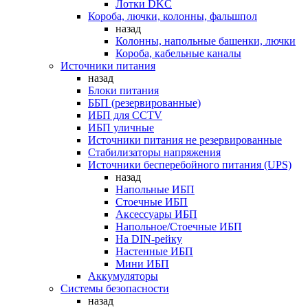
Лотки DKC
Короба, лючки, колонны, фальшпол
назад
Колонны, напольные башенки, лючки
Короба, кабельные каналы
Источники питания
назад
Блоки питания
ББП (резервированные)
ИБП для CCTV
ИБП уличные
Источники питания не резервированные
Стабилизаторы напряжения
Источники бесперебойного питания (UPS)
назад
Напольные ИБП
Стоечные ИБП
Аксессуары ИБП
Напольное/Стоечные ИБП
На DIN-рейку
Настенные ИБП
Мини ИБП
Аккумуляторы
Системы безопасности
назад