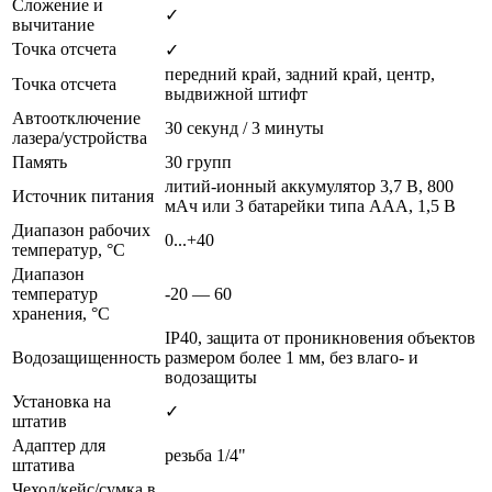
Сложение и
✓
вычитание
Точка отсчета
✓
передний край, задний край, центр,
Точка отсчета
выдвижной штифт
Автоотключение
30 секунд / 3 минуты
лазера/устройства
Память
30 групп
литий-ионный аккумулятор 3,7 В, 800
Источник питания
мАч или 3 батарейки типа ААА, 1,5 В
Диапазон рабочих
0...+40
температур, °С
Диапазон
температур
-20 — 60
хранения, °C
IP40, защита от проникновения объектов
Водозащищенность
размером более 1 мм, без влаго- и
водозащиты
Установка на
✓
штатив
Адаптер для
резьба 1/4"
штатива
Чехол/кейс/сумка в