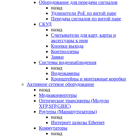
Оборудование для передачи сигналов
назад
Удлинители PoE по витой паре
Передача сигналов по витой паре
СКУД
назад
Считыватели для карт, карты и
аксессуары к ним
Кнопки выхода
Контроллеры
Замки
Системы видеонаблюдения
назад
Видеокамеры
Кронштейны и монтажные коробки
Активное сетевое оборудование
назад
Медиаконвертеры
Оптические трансиверы (Модули
XFP,SFP,GBIC)
Роутеры (Маршрутизаторы)
назад
Интернет шлюзы Ethernet
Коммутаторы
назад