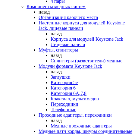
4 пары
Компоненты медных систем
назад
Организация рабочего места
Настенные корпуса для модулей Keystone
Jack, лицевые панели
назад
Корпуса для модулей Keystone Jack
Лицевые панели
Муфты, сплиттеры
назад
Сплиттеры (разветвители) медные
Модули формата Keystone Jack
назад
Заглушки
Категория 5е
Категория 6
Категория 6А,7,8
Коаксиал, мультимедиа
Переходники
Телефонные
Проходные адаптеры, переходники
назад
Медные проходные адаптеры
Медные патч-корды, шнуры соединительные