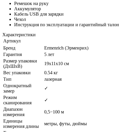
Ремешок на руку
Аккумулятор
Кабель USB для зарядки
Чехол
Инструкция по эксплуатации и гарантийный талон
Характеристики
Артикул
Бренд
Ermenrich (Эрменрих)
Гарантия
5 лет
Размер упаковки
19x11x10 см
(ДxШxВ)
Вес упаковки
0.54 кг
Тип
лазерная
Однократный
✓
замер
Режим
✓
сканирования
Диапазон
0,5−100 м
измерения
Единицы
метры, футы, дюймы
измерения длины