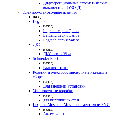
Дифференциальные автоматические
выключатели(УЗО-Д)
Электроустановочные изделия
назад
Legrand
назад
Legrand серия Quteo
Legrand серия Cariva
Legrand серия Valena
ДКС
назад
ДКС серия Viva
Schneider Electric
назад
Выключатели
Розетки и электроустановочные изделия в
сборе
назад
Для внешней установки
Установочные коробки
назад
для кирпичных стен
Legrand Mosaic и Mosaic совместимые ЭУИ
назад
Аксессуары