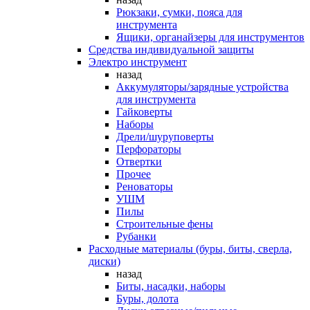
Рюкзаки, сумки, пояса для
инструмента
Ящики, органайзеры для инструментов
Средства индивидуальной защиты
Электро инструмент
назад
Аккумуляторы/зарядные устройства
для инструмента
Гайковерты
Наборы
Дрели/шуруповерты
Перфораторы
Отвертки
Прочее
Реноваторы
УШМ
Пилы
Строительные фены
Рубанки
Расходные материалы (буры, биты, сверла,
диски)
назад
Биты, насадки, наборы
Буры, долота