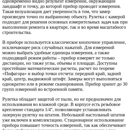
одновременно видно результат измерений, окружающий
ландшафт и точку, до которой прибор проводит измерения.
Такая визуализация дает уверенность в том, что замер
произведен точно по выбранному объекту. Рулетка с камерой
подходит для решения основных измерительных задач как при
выполнении ремонта в квартире, так и во время масштабного
строительства.
В приборе используется классическое кнопочное управление,
исключающее риск случайных нажатий. Для измерений
можно выбрать удобные единицы измерения, а также
подходящий режим работы – прибор измеряет не только
дистанции, но также углы, объемы и площади. Доступны
простейшие математические расчеты, расчет по теореме
«Пифагора» и выбор точки отсчета: передний край, задний
край, центр, выдвижной штифт. Замеры могут выполняться
однократно или в режиме сканирования. Прибор хранит до 30
групп измерений во встроенной памяти.
Рулетка обладает защитой от пыли, но не предназначен для
использования во влажной среде. В корпусе есть резьбовое
крепление стандарта 1/4'', позволяющее устанавливать
лазерную рулетку на штатив. Небольшой настольный штатив
уже включен в комплектацию. Стационарное использование
прибора повышает точность измерений, так как обеспечивает