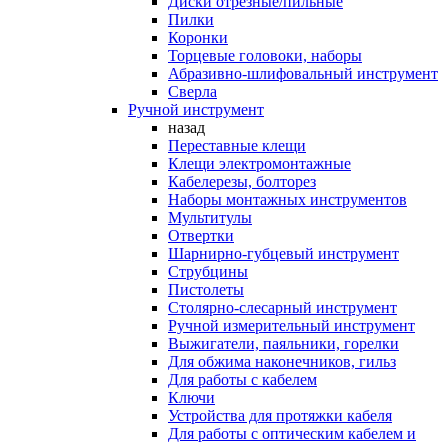
Диски отрезные/пильные
Пилки
Коронки
Торцевые головоки, наборы
Абразивно-шлифовальный инструмент
Сверла
Ручной инструмент
назад
Переставные клещи
Клещи электромонтажные
Кабелерезы, болторез
Наборы монтажных инструментов
Мультитулы
Отвертки
Шарнирно-губцевый инструмент
Струбцины
Пистолеты
Столярно-слесарный инструмент
Ручной измерительный инструмент
Выжигатели, паяльники, горелки
Для обжима наконечников, гильз
Для работы с кабелем
Ключи
Устройства для протяжки кабеля
Для работы с оптическим кабелем и