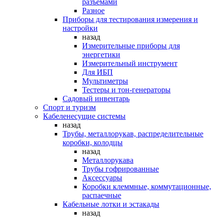
разъемами
Разное
Приборы для тестирования измерения и
настройки
назад
Измерительные приборы для
энергетики
Измерительный инструмент
Для ИБП
Мультиметры
Тестеры и тон-генераторы
Садовый инвентарь
Спорт и туризм
Кабеленесущие системы
назад
Трубы, металлорукав, распределительные
коробки, колодцы
назад
Металлорукава
Трубы гофрированные
Аксессуары
Коробки клеммные, коммутационные,
распаечные
Кабельные лотки и эстакады
назад