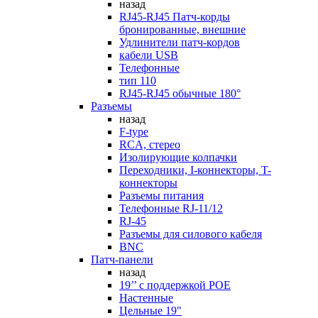
назад
RJ45-RJ45 Патч-корды
бронированные, внешние
Удлинители патч-кордов
кабели USB
Телефонные
тип 110
RJ45-RJ45 обычные 180°
Разъемы
назад
F-type
RCA, стерео
Изолирующие колпачки
Переходники, I-коннекторы, T-
коннекторы
Разъемы питания
Телефонные RJ-11/12
RJ-45
Разъемы для силового кабеля
BNC
Патч-панели
назад
19’’ с поддержкой POE
Настенные
Цельные 19"