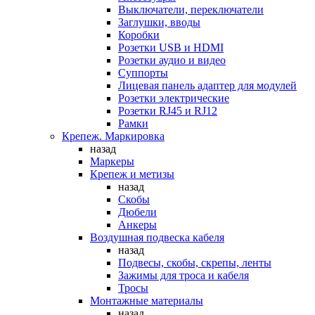
Выключатели, переключатели
Заглушки, вводы
Коробки
Розетки USB и HDMI
Розетки аудио и видео
Суппорты
Лицевая панель адаптер для модулей
Розетки электрические
Розетки RJ45 и RJ12
Рамки
Крепеж. Маркировка
назад
Маркеры
Крепеж и метизы
назад
Скобы
Дюбели
Анкеры
Воздушная подвеска кабеля
назад
Подвесы, скобы, скрепы, ленты
Зажимы для троса и кабеля
Тросы
Монтажные материалы
назад