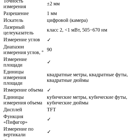
Точность
±2 мм
измерения
Разрешение
1 мм
Искатель
цифровой (камера)
Лазерный
класс 2, <1 мВт, 505−670 нм
целеуказатель
Измерение углов
✓
Диапазон
90
измерения углов, °
Измерение
✓
площади
Единицы
квадратные метры, квадратные футы,
измерения
квадратные дюймы
площади
Измерение объема
✓
Единицы
кубические метры, кубические футы,
измерения объема
кубические дюймы
Дисплей
TFT
Функция
✓
«Пифагор»
Измерение по
✓
вертикали