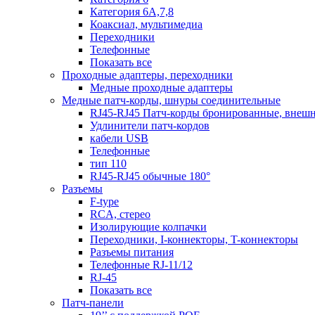
Категория 6А,7,8
Коаксиал, мультимедиа
Переходники
Телефонные
Показать все
Проходные адаптеры, переходники
Медные проходные адаптеры
Медные патч-корды, шнуры соединительные
RJ45-RJ45 Патч-корды бронированные, внеш
Удлинители патч-кордов
кабели USB
Телефонные
тип 110
RJ45-RJ45 обычные 180°
Разъемы
F-type
RCA, стерео
Изолирующие колпачки
Переходники, I-коннекторы, T-коннекторы
Разъемы питания
Телефонные RJ-11/12
RJ-45
Показать все
Патч-панели