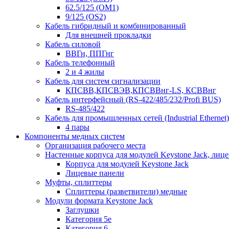
62.5/125 (OM1)
9/125 (OS2)
Кабель гибридный и комбинированный
Для внешней прокладки
Кабель силовой
ВВГн, ППГнг
Кабель телефонный
2 и 4 жилы
Кабель для систем сигнализации
КПСВВ,КПСВЭВ,КПСВВнг-LS, КСВВнг
Кабель интерфейсный (RS-422/485/232/Profi BUS)
RS-485/422
Кабель для промышленных сетей (Industrial Ethernet)
4 пары
Компоненты медных систем
Организация рабочего места
Настенные корпуса для модулей Keystone Jack, лиц
Корпуса для модулей Keystone Jack
Лицевые панели
Муфты, сплиттеры
Сплиттеры (разветвители) медные
Модули формата Keystone Jack
Заглушки
Категория 5е
Категория 6