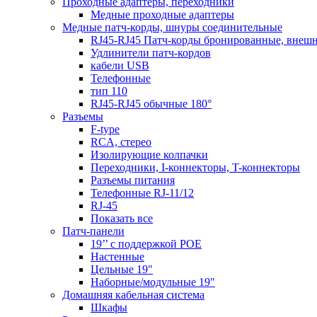
Проходные адаптеры, переходники
Медные проходные адаптеры
Медные патч-корды, шнуры соединительные
RJ45-RJ45 Патч-корды бронированные, внеш
Удлинители патч-кордов
кабели USB
Телефонные
тип 110
RJ45-RJ45 обычные 180°
Разъемы
F-type
RCA, стерео
Изолирующие колпачки
Переходники, I-коннекторы, T-коннекторы
Разъемы питания
Телефонные RJ-11/12
RJ-45
Показать все
Патч-панели
19’’ с поддержкой POE
Настенные
Цельные 19"
Наборные/модульные 19"
Домашняя кабельная система
Шкафы