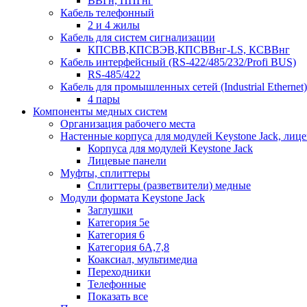
ВВГн, ППГнг
Кабель телефонный
2 и 4 жилы
Кабель для систем сигнализации
КПСВВ,КПСВЭВ,КПСВВнг-LS, КСВВнг
Кабель интерфейсный (RS-422/485/232/Profi BUS)
RS-485/422
Кабель для промышленных сетей (Industrial Ethernet)
4 пары
Компоненты медных систем
Организация рабочего места
Настенные корпуса для модулей Keystone Jack, лиц
Корпуса для модулей Keystone Jack
Лицевые панели
Муфты, сплиттеры
Сплиттеры (разветвители) медные
Модули формата Keystone Jack
Заглушки
Категория 5е
Категория 6
Категория 6А,7,8
Коаксиал, мультимедиа
Переходники
Телефонные
Показать все