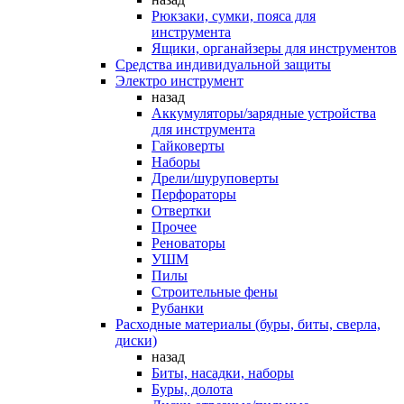
Рюкзаки, сумки, пояса для
инструмента
Ящики, органайзеры для инструментов
Средства индивидуальной защиты
Электро инструмент
назад
Аккумуляторы/зарядные устройства
для инструмента
Гайковерты
Наборы
Дрели/шуруповерты
Перфораторы
Отвертки
Прочее
Реноваторы
УШМ
Пилы
Строительные фены
Рубанки
Расходные материалы (буры, биты, сверла,
диски)
назад
Биты, насадки, наборы
Буры, долота