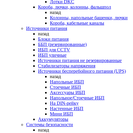
Лотки DKC
Короба, лючки, колонны, фальшпол
назад
Колонны, напольные башенки, лючки
Короба, кабельные каналы
Источники питания
назад
Блоки питания
ББП (резервированные)
ИБП для CCTV
ИБП уличные
Источники питания не резервированные
Стабилизаторы напряжения
Источники бесперебойного питания (UPS)
назад
Напольные ИБП
Стоечные ИБП
Аксессуары ИБП
Напольное/Стоечные ИБП
На DIN-рейку
Настенные ИБП
Мини ИБП
Аккумуляторы
Системы безопасности
назад