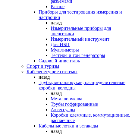
разъемами
Разное
Приборы для тестирования измерения и
настройки
назад
Измерительные приборы для
энергетики
Измерительный инструмент
Для ИБП
Мультиметры
Тестеры и тон-генераторы
Садовый инвентарь
Спорт и туризм
Кабеленесущие системы
назад
Трубы, металлорукав, распределительные
коробки, колодцы
назад
Металлорукава
Трубы гофрированные
Аксессуары
Коробки клеммные, коммутационные,
распаечные
Кабельные лотки и эстакады
назад