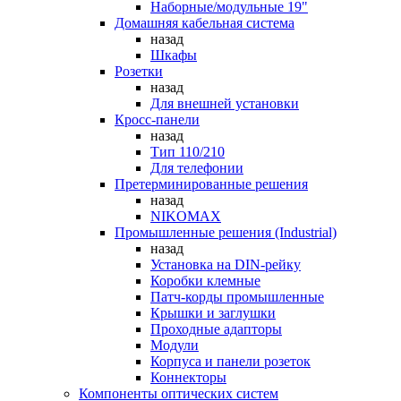
Наборные/модульные 19"
Домашняя кабельная система
назад
Шкафы
Розетки
назад
Для внешней установки
Кросс-панели
назад
Тип 110/210
Для телефонии
Претерминированные решения
назад
NIKOMAX
Промышленные решения (Industrial)
назад
Установка на DIN-рейку
Коробки клемные
Патч-корды промышленные
Крышки и заглушки
Проходные адапторы
Модули
Корпуса и панели розеток
Коннекторы
Компоненты оптических систем