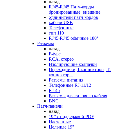
назад
RJ45-RJ45 Патч-корды
бронированные, внешние
Удлинители патч-кордов
кабели USB
Телефонные
тип 110
RJ45-RJ45 обычные 180°
Разъемы
назад
F-type
RCA, стерео
Изолирующие колпачки
Переходники, I-коннекторы, T-
коннекторы
Разъемы питания
Телефонные RJ-11/12
RJ-45
Разъемы для силового кабеля
BNC
Патч-панели
назад
19’’ с поддержкой POE
Настенные
Цельные 19"