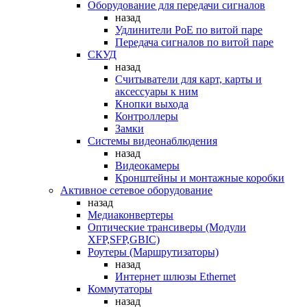
Оборудование для передачи сигналов
назад
Удлинители PoE по витой паре
Передача сигналов по витой паре
СКУД
назад
Считыватели для карт, карты и
аксессуары к ним
Кнопки выхода
Контроллеры
Замки
Системы видеонаблюдения
назад
Видеокамеры
Кронштейны и монтажные коробки
Активное сетевое оборудование
назад
Медиаконвертеры
Оптические трансиверы (Модули
XFP,SFP,GBIC)
Роутеры (Маршрутизаторы)
назад
Интернет шлюзы Ethernet
Коммутаторы
назад