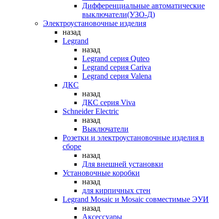
Дифференциальные автоматические
выключатели(УЗО-Д)
Электроустановочные изделия
назад
Legrand
назад
Legrand серия Quteo
Legrand серия Cariva
Legrand серия Valena
ДКС
назад
ДКС серия Viva
Schneider Electric
назад
Выключатели
Розетки и электроустановочные изделия в
сборе
назад
Для внешней установки
Установочные коробки
назад
для кирпичных стен
Legrand Mosaic и Mosaic совместимые ЭУИ
назад
Аксессуары