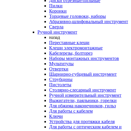
Диски отрезные/пильные
Пилки
Коронки
Торцевые головоки, наборы
Абразивно-шлифовальный инструмент
Сверла
Ручной инструмент
назад
Переставные клещи
Клещи электромонтажные
Кабелерезы, болторез
Наборы монтажных инструментов
Мультитулы
Отвертки
Шарнирно-губцевый инструмент
Струбцины
Пистолеты
Столярно-слесарный инструмент
Ручной измерительный инструмент
Выжигатели, паяльники, горелки
Для обжима наконечников, гильз
Для работы с кабелем
Ключи
Устройства для протяжки кабеля
Для работы с оптическим кабелем и