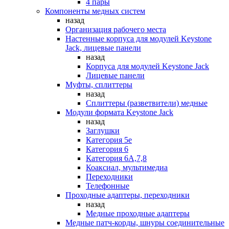
4 пары
Компоненты медных систем
назад
Организация рабочего места
Настенные корпуса для модулей Keystone
Jack, лицевые панели
назад
Корпуса для модулей Keystone Jack
Лицевые панели
Муфты, сплиттеры
назад
Сплиттеры (разветвители) медные
Модули формата Keystone Jack
назад
Заглушки
Категория 5е
Категория 6
Категория 6А,7,8
Коаксиал, мультимедиа
Переходники
Телефонные
Проходные адаптеры, переходники
назад
Медные проходные адаптеры
Медные патч-корды, шнуры соединительные