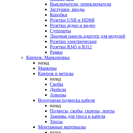
Выключатели, переключатели
Заглушки, вводы
Коробки
Розетки USB и HDMI
Розетки аудио и видео
Суппорты
Лицевая панель адаптер для модулей
Розетки электрические
Розетки RJ45 и RJ12
Рамки
Крепеж. Маркировка
назад
Маркеры
Крепеж и метизы
назад
Скобы
Дюбели
Анкеры
Воздушная подвеска кабеля
назад
Подвесы, скобы, скрепы, ленты
Зажимы для троса и кабеля
Тросы
Монтажные материалы
назад