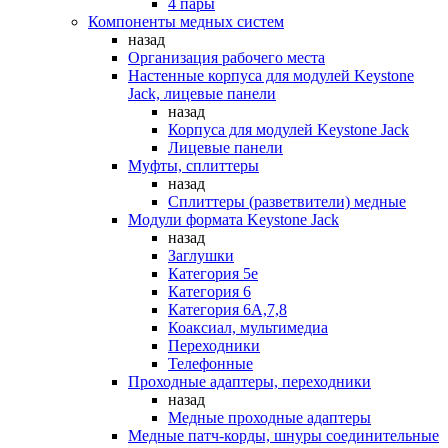
4 пары
Компоненты медных систем
назад
Организация рабочего места
Настенные корпуса для модулей Keystone
Jack, лицевые панели
назад
Корпуса для модулей Keystone Jack
Лицевые панели
Муфты, сплиттеры
назад
Сплиттеры (разветвители) медные
Модули формата Keystone Jack
назад
Заглушки
Категория 5е
Категория 6
Категория 6А,7,8
Коаксиал, мультимедиа
Переходники
Телефонные
Проходные адаптеры, переходники
назад
Медные проходные адаптеры
Медные патч-корды, шнуры соединительные