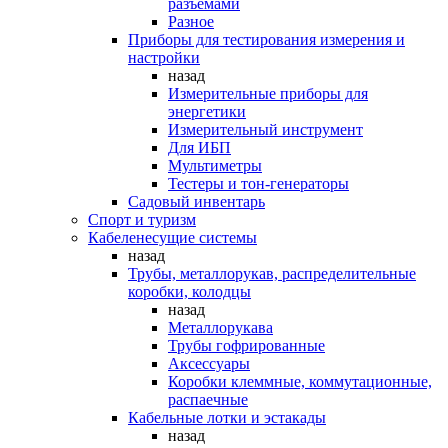
разъемами
Разное
Приборы для тестирования измерения и
настройки
назад
Измерительные приборы для
энергетики
Измерительный инструмент
Для ИБП
Мультиметры
Тестеры и тон-генераторы
Садовый инвентарь
Спорт и туризм
Кабеленесущие системы
назад
Трубы, металлорукав, распределительные
коробки, колодцы
назад
Металлорукава
Трубы гофрированные
Аксессуары
Коробки клеммные, коммутационные,
распаечные
Кабельные лотки и эстакады
назад