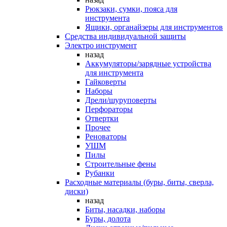
Рюкзаки, сумки, пояса для
инструмента
Ящики, органайзеры для инструментов
Средства индивидуальной защиты
Электро инструмент
назад
Аккумуляторы/зарядные устройства
для инструмента
Гайковерты
Наборы
Дрели/шуруповерты
Перфораторы
Отвертки
Прочее
Реноваторы
УШМ
Пилы
Строительные фены
Рубанки
Расходные материалы (буры, биты, сверла,
диски)
назад
Биты, насадки, наборы
Буры, долота