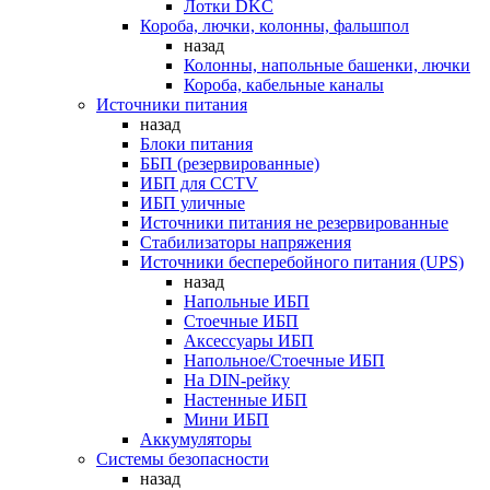
Лотки DKC
Короба, лючки, колонны, фальшпол
назад
Колонны, напольные башенки, лючки
Короба, кабельные каналы
Источники питания
назад
Блоки питания
ББП (резервированные)
ИБП для CCTV
ИБП уличные
Источники питания не резервированные
Стабилизаторы напряжения
Источники бесперебойного питания (UPS)
назад
Напольные ИБП
Стоечные ИБП
Аксессуары ИБП
Напольное/Стоечные ИБП
На DIN-рейку
Настенные ИБП
Мини ИБП
Аккумуляторы
Системы безопасности
назад