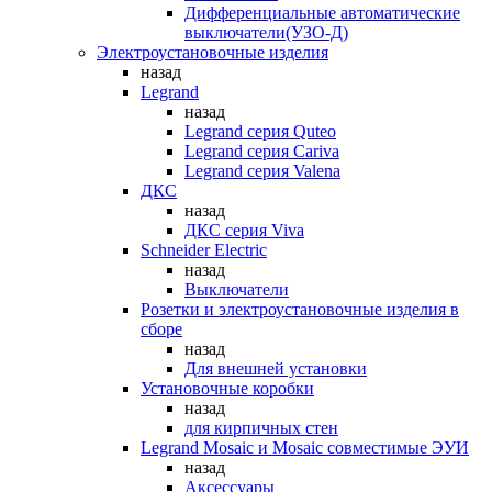
Дифференциальные автоматические
выключатели(УЗО-Д)
Электроустановочные изделия
назад
Legrand
назад
Legrand серия Quteo
Legrand серия Cariva
Legrand серия Valena
ДКС
назад
ДКС серия Viva
Schneider Electric
назад
Выключатели
Розетки и электроустановочные изделия в
сборе
назад
Для внешней установки
Установочные коробки
назад
для кирпичных стен
Legrand Mosaic и Mosaic совместимые ЭУИ
назад
Аксессуары