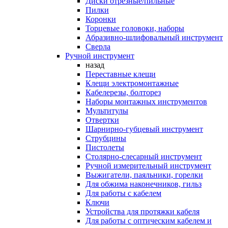
Диски отрезные/пильные
Пилки
Коронки
Торцевые головоки, наборы
Абразивно-шлифовальный инструмент
Сверла
Ручной инструмент
назад
Переставные клещи
Клещи электромонтажные
Кабелерезы, болторез
Наборы монтажных инструментов
Мультитулы
Отвертки
Шарнирно-губцевый инструмент
Струбцины
Пистолеты
Столярно-слесарный инструмент
Ручной измерительный инструмент
Выжигатели, паяльники, горелки
Для обжима наконечников, гильз
Для работы с кабелем
Ключи
Устройства для протяжки кабеля
Для работы с оптическим кабелем и