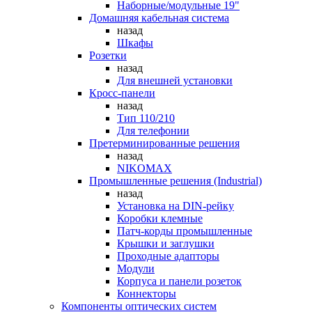
Наборные/модульные 19"
Домашняя кабельная система
назад
Шкафы
Розетки
назад
Для внешней установки
Кросс-панели
назад
Тип 110/210
Для телефонии
Претерминированные решения
назад
NIKOMAX
Промышленные решения (Industrial)
назад
Установка на DIN-рейку
Коробки клемные
Патч-корды промышленные
Крышки и заглушки
Проходные адапторы
Модули
Корпуса и панели розеток
Коннекторы
Компоненты оптических систем