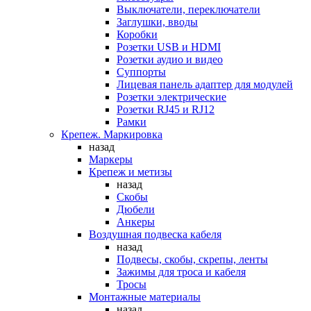
Выключатели, переключатели
Заглушки, вводы
Коробки
Розетки USB и HDMI
Розетки аудио и видео
Суппорты
Лицевая панель адаптер для модулей
Розетки электрические
Розетки RJ45 и RJ12
Рамки
Крепеж. Маркировка
назад
Маркеры
Крепеж и метизы
назад
Скобы
Дюбели
Анкеры
Воздушная подвеска кабеля
назад
Подвесы, скобы, скрепы, ленты
Зажимы для троса и кабеля
Тросы
Монтажные материалы
назад