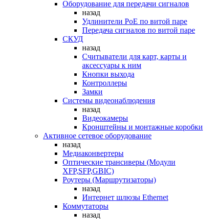
Оборудование для передачи сигналов
назад
Удлинители PoE по витой паре
Передача сигналов по витой паре
СКУД
назад
Считыватели для карт, карты и
аксессуары к ним
Кнопки выхода
Контроллеры
Замки
Системы видеонаблюдения
назад
Видеокамеры
Кронштейны и монтажные коробки
Активное сетевое оборудование
назад
Медиаконвертеры
Оптические трансиверы (Модули
XFP,SFP,GBIC)
Роутеры (Маршрутизаторы)
назад
Интернет шлюзы Ethernet
Коммутаторы
назад