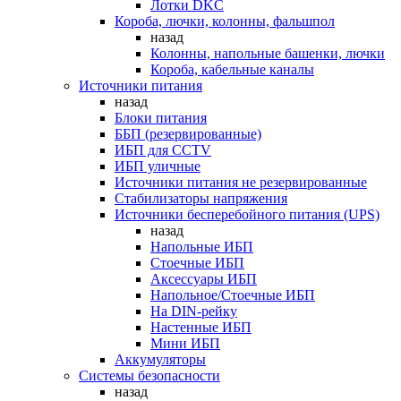
Лотки DKC
Короба, лючки, колонны, фальшпол
назад
Колонны, напольные башенки, лючки
Короба, кабельные каналы
Источники питания
назад
Блоки питания
ББП (резервированные)
ИБП для CCTV
ИБП уличные
Источники питания не резервированные
Стабилизаторы напряжения
Источники бесперебойного питания (UPS)
назад
Напольные ИБП
Стоечные ИБП
Аксессуары ИБП
Напольное/Стоечные ИБП
На DIN-рейку
Настенные ИБП
Мини ИБП
Аккумуляторы
Системы безопасности
назад