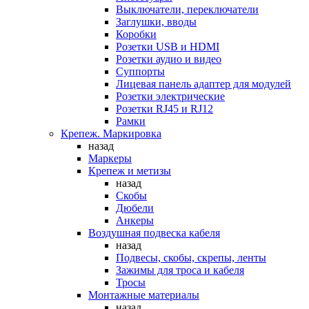
Выключатели, переключатели
Заглушки, вводы
Коробки
Розетки USB и HDMI
Розетки аудио и видео
Суппорты
Лицевая панель адаптер для модулей
Розетки электрические
Розетки RJ45 и RJ12
Рамки
Крепеж. Маркировка
назад
Маркеры
Крепеж и метизы
назад
Скобы
Дюбели
Анкеры
Воздушная подвеска кабеля
назад
Подвесы, скобы, скрепы, ленты
Зажимы для троса и кабеля
Тросы
Монтажные материалы
назад