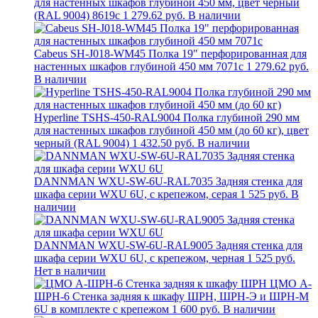
для настенных шкафов глубиной 450 мм, цвет черный
(RAL 9004) 8619c
1 279.62 руб.
В наличии
Cabeus SH-J018-WM45 Полка 19" перфорированная для
настенных шкафов глубиной 450 мм 7071c
1 279.62 руб.
В наличии
Hyperline TSHS-450-RAL9004 Полка глубиной 290 мм
для настенных шкафов глубиной 450 мм (до 60 кг), цвет
черный (RAL 9004)
1 432.50 руб.
В наличии
DANNMAN WXU-SW-6U-RAL7035 Задняя стенка для
шкафа серии WXU 6U, с крепежом, серая
1 525 руб.
В
наличии
DANNMAN WXU-SW-6U-RAL9005 Задняя стенка для
шкафа серии WXU 6U, с крепежом, черная
1 525 руб.
Нет в наличии
ЦМО А-
ШРН-6 Стенка задняя к шкафу ШРН, ШРН-Э и ШРН-М
6U в комплекте с крепежом
1 600 руб.
В наличии