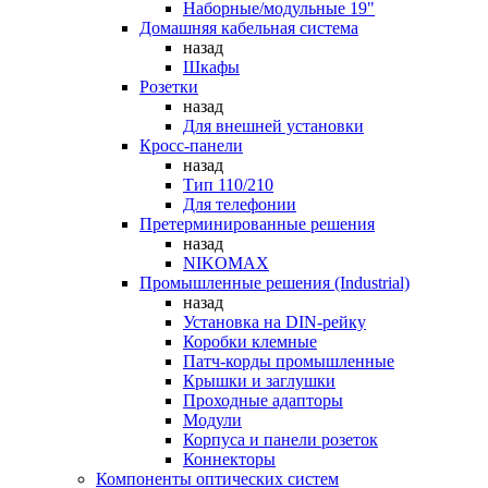
Наборные/модульные 19"
Домашняя кабельная система
назад
Шкафы
Розетки
назад
Для внешней установки
Кросс-панели
назад
Тип 110/210
Для телефонии
Претерминированные решения
назад
NIKOMAX
Промышленные решения (Industrial)
назад
Установка на DIN-рейку
Коробки клемные
Патч-корды промышленные
Крышки и заглушки
Проходные адапторы
Модули
Корпуса и панели розеток
Коннекторы
Компоненты оптических систем