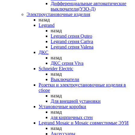
Дифференциальные автоматические
выключатели(УЗО-Д)
Электроустановочные изделия
назад
Legrand
назад
Legrand серия Quteo
Legrand серия Cariva
Legrand серия Valena
ДКС
назад
ДКС серия Viva
Schneider Electric
назад
Выключатели
Розетки и электроустановочные изделия в
сборе
назад
Для внешней установки
Установочные коробки
назад
для кирпичных стен
Legrand Mosaic и Mosaic совместимые ЭУИ
назад
Аксессуары