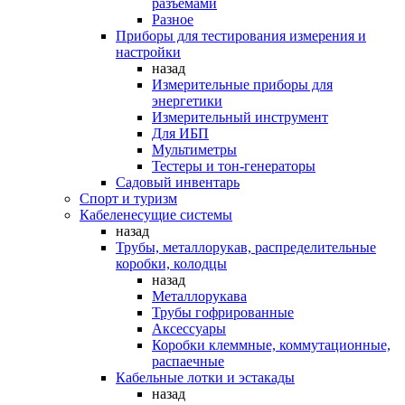
разъемами
Разное
Приборы для тестирования измерения и
настройки
назад
Измерительные приборы для
энергетики
Измерительный инструмент
Для ИБП
Мультиметры
Тестеры и тон-генераторы
Садовый инвентарь
Спорт и туризм
Кабеленесущие системы
назад
Трубы, металлорукав, распределительные
коробки, колодцы
назад
Металлорукава
Трубы гофрированные
Аксессуары
Коробки клеммные, коммутационные,
распаечные
Кабельные лотки и эстакады
назад