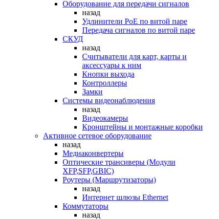
Оборудование для передачи сигналов
назад
Удлинители PoE по витой паре
Передача сигналов по витой паре
СКУД
назад
Считыватели для карт, карты и
аксессуары к ним
Кнопки выхода
Контроллеры
Замки
Системы видеонаблюдения
назад
Видеокамеры
Кронштейны и монтажные коробки
Активное сетевое оборудование
назад
Медиаконвертеры
Оптические трансиверы (Модули
XFP,SFP,GBIC)
Роутеры (Маршрутизаторы)
назад
Интернет шлюзы Ethernet
Коммутаторы
назад