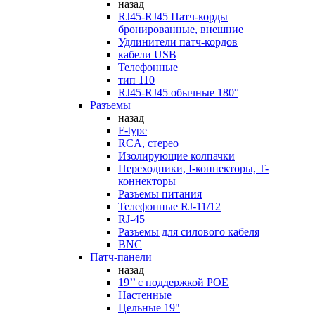
назад
RJ45-RJ45 Патч-корды
бронированные, внешние
Удлинители патч-кордов
кабели USB
Телефонные
тип 110
RJ45-RJ45 обычные 180°
Разъемы
назад
F-type
RCA, стерео
Изолирующие колпачки
Переходники, I-коннекторы, T-
коннекторы
Разъемы питания
Телефонные RJ-11/12
RJ-45
Разъемы для силового кабеля
BNC
Патч-панели
назад
19’’ с поддержкой POE
Настенные
Цельные 19"