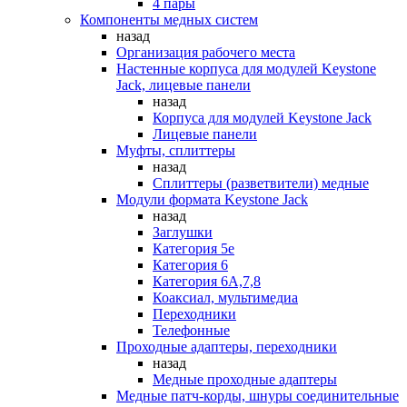
4 пары
Компоненты медных систем
назад
Организация рабочего места
Настенные корпуса для модулей Keystone
Jack, лицевые панели
назад
Корпуса для модулей Keystone Jack
Лицевые панели
Муфты, сплиттеры
назад
Сплиттеры (разветвители) медные
Модули формата Keystone Jack
назад
Заглушки
Категория 5е
Категория 6
Категория 6А,7,8
Коаксиал, мультимедиа
Переходники
Телефонные
Проходные адаптеры, переходники
назад
Медные проходные адаптеры
Медные патч-корды, шнуры соединительные