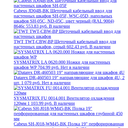
Cabeus JD04B-BK Щеточный кабельный ввод для
настенных шкафов SH-05F, WSC-05D, напольных
шкафов SH-05C, ND-05C, цвет черный (RAL 9004)
8646c
553.83 руб.
В наличии
TWT TWT-CBW-BP Щеточный кабельный ввод для
настенных шкафов, серый
602.43 руб.
В наличии
SYSMATRIX LA 0620.000 Ножки для настенных
шкафов WP
704.99 руб.
Нет в наличии
Datarex DR-460503 19" направляющие для шкафов 4U, 2
шт.
1 079 руб.
Нет в наличии
SYSMATRIX FU 0014.001 Вентилятор охлаждения
120мм
1 103.99 руб.
В наличии
Cabeus SH-J018-WM45-BK Полка 19" перфорированная