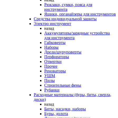
Рюкзаки, сумки, пояса для
инструмента
Ящики, органайзеры для инструментов
Средства индивидуальной защиты
Электро инструмент
назад
Аккумуляторы/зарядные устройства
для инструмента
Гайковерты
Наборы
Дрели/шуруповерты
Перфораторы
Отвертки
Прочее
Реноваторы
УШМ
Пилы
Строительные фены
Рубанки
Расходные материалы (буры, биты, сверла,
диски)
назад
Биты, насадки, наборы
Буры, долота