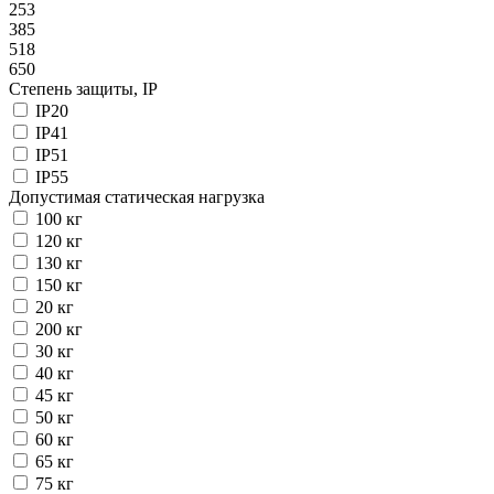
253
385
518
650
Степень защиты, IP
IP20
IP41
IP51
IP55
Допустимая статическая нагрузка
100 кг
120 кг
130 кг
150 кг
20 кг
200 кг
30 кг
40 кг
45 кг
50 кг
60 кг
65 кг
75 кг