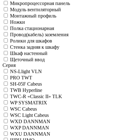
Микропроцессорная панель
Модуль вентиляторный
Монтажный профиль
Ножки
Полка стационарная
Провод(кабель) заземления
Ролики для шкафов
Стенка задняя к шкафу
Шкаф настенный
Щеточный ввод
Серия
NS-Llight VLN
PRO TWT
SH-05F Cabeus
TWB Hyperline
TWC-R «Classic II» TLK
WP SYSMATRIX
WSC Cabeus
WSC Light Cabeus
WXD DANNMAN
WXP DANNMAN
WXU DANNMAN