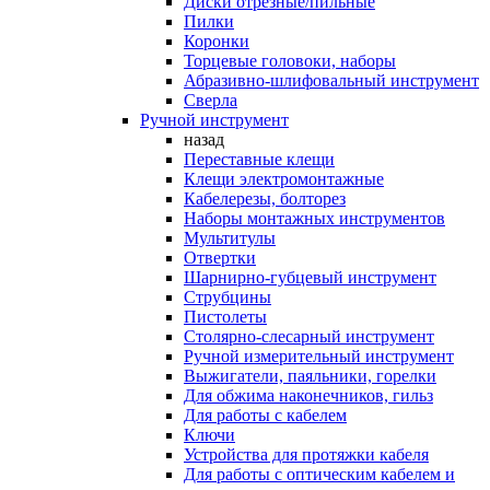
Диски отрезные/пильные
Пилки
Коронки
Торцевые головоки, наборы
Абразивно-шлифовальный инструмент
Сверла
Ручной инструмент
назад
Переставные клещи
Клещи электромонтажные
Кабелерезы, болторез
Наборы монтажных инструментов
Мультитулы
Отвертки
Шарнирно-губцевый инструмент
Струбцины
Пистолеты
Столярно-слесарный инструмент
Ручной измерительный инструмент
Выжигатели, паяльники, горелки
Для обжима наконечников, гильз
Для работы с кабелем
Ключи
Устройства для протяжки кабеля
Для работы с оптическим кабелем и