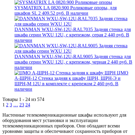
SYSMATRIX LA 0820.900 Роликовые опоры, для
шкафов SL
2 409.52 руб.
В наличии
DANNMAN WXU-SW-12U-RAL7035 Задняя стенка для
шкафа серии WXU 12U, с крепежом, серая
2 440 руб.
В
наличии
DANNMAN WXU-SW-12U-RAL9005 Задняя стенка для
шкафа серии WXU 12U, с крепежом, черная
2 440 руб.
В
наличии
ЦМО
А-ШРН-12 Стенка задняя к шкафу ШРН, ШРН-Э и
ШРН-М 12U в комплекте с крепежом
2 460 руб.
В
наличии
Товары 1 - 24 из 574
1
2
3
…
23
24
Настенные телекоммуникационные шкафы используют для
оборудования мест установки и эксплуатации
телекоммуникационных приборов. Они обладают всеми
уровнями защиты и обеспечивают сохранность приборов от