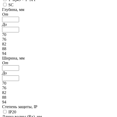
SC
Глубина, мм
От
До
70
76
82
88
94
Ширина, мм
От
До
70
76
82
88
94
Степень защиты, IP
IP20
Длина волны (Rx), нм