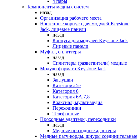
4 пары
Компоненты медных систем
назад
Организация рабочего места
Настенные корпуса для модулей Keystone
Jack, лицевые панели
назад
Корпуса для модулей Keystone Jack
Лицевые панели
Муфты, сплиттеры
назад
Сплиттеры (разветвители) медные
Модули формата Keystone Jack
назад
Заглушки
Категория 5е
Категория 6
Категория 6А,7,8
Коаксиал, мультимедиа
Переходники
Телефонные
Проходные адаптеры, переходники
назад
Медные проходные адаптеры
Медные патч-корды, шнуры соединительные