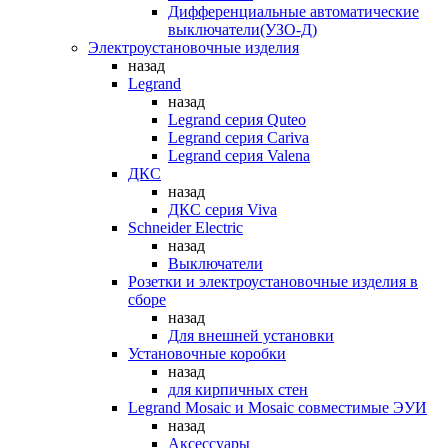
Дифференциальные автоматические
выключатели(УЗО-Д)
Электроустановочные изделия
назад
Legrand
назад
Legrand серия Quteo
Legrand серия Cariva
Legrand серия Valena
ДКС
назад
ДКС серия Viva
Schneider Electric
назад
Выключатели
Розетки и электроустановочные изделия в
сборе
назад
Для внешней установки
Установочные коробки
назад
для кирпичных стен
Legrand Mosaic и Mosaic совместимые ЭУИ
назад
Аксессуары