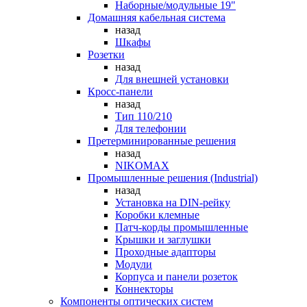
Наборные/модульные 19"
Домашняя кабельная система
назад
Шкафы
Розетки
назад
Для внешней установки
Кросс-панели
назад
Тип 110/210
Для телефонии
Претерминированные решения
назад
NIKOMAX
Промышленные решения (Industrial)
назад
Установка на DIN-рейку
Коробки клемные
Патч-корды промышленные
Крышки и заглушки
Проходные адапторы
Модули
Корпуса и панели розеток
Коннекторы
Компоненты оптических систем