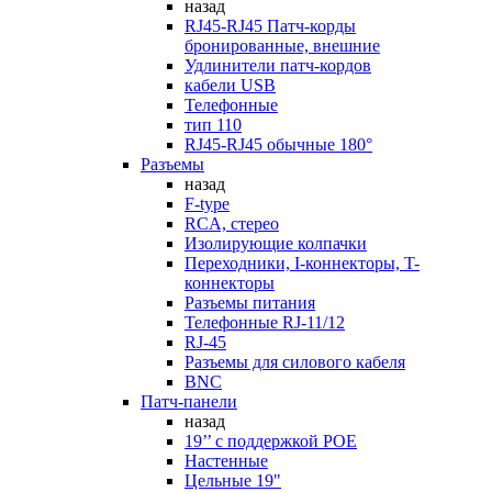
назад
RJ45-RJ45 Патч-корды
бронированные, внешние
Удлинители патч-кордов
кабели USB
Телефонные
тип 110
RJ45-RJ45 обычные 180°
Разъемы
назад
F-type
RCA, стерео
Изолирующие колпачки
Переходники, I-коннекторы, T-
коннекторы
Разъемы питания
Телефонные RJ-11/12
RJ-45
Разъемы для силового кабеля
BNC
Патч-панели
назад
19’’ с поддержкой POE
Настенные
Цельные 19"