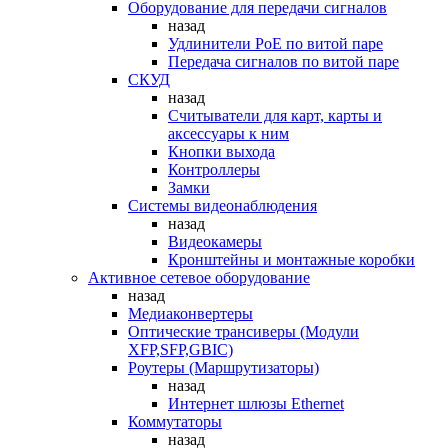
Оборудование для передачи сигналов
назад
Удлинители PoE по витой паре
Передача сигналов по витой паре
СКУД
назад
Считыватели для карт, карты и
аксессуары к ним
Кнопки выхода
Контроллеры
Замки
Системы видеонаблюдения
назад
Видеокамеры
Кронштейны и монтажные коробки
Активное сетевое оборудование
назад
Медиаконвертеры
Оптические трансиверы (Модули
XFP,SFP,GBIC)
Роутеры (Маршрутизаторы)
назад
Интернет шлюзы Ethernet
Коммутаторы
назад