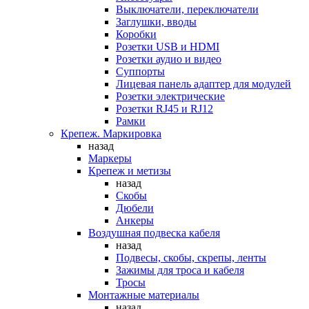
Выключатели, переключатели
Заглушки, вводы
Коробки
Розетки USB и HDMI
Розетки аудио и видео
Суппорты
Лицевая панель адаптер для модулей
Розетки электрические
Розетки RJ45 и RJ12
Рамки
Крепеж. Маркировка
назад
Маркеры
Крепеж и метизы
назад
Скобы
Дюбели
Анкеры
Воздушная подвеска кабеля
назад
Подвесы, скобы, скрепы, ленты
Зажимы для троса и кабеля
Тросы
Монтажные материалы
назад