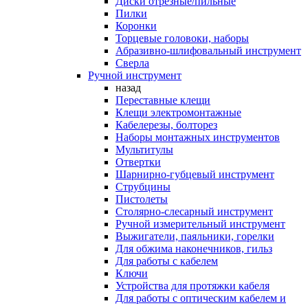
Диски отрезные/пильные
Пилки
Коронки
Торцевые головоки, наборы
Абразивно-шлифовальный инструмент
Сверла
Ручной инструмент
назад
Переставные клещи
Клещи электромонтажные
Кабелерезы, болторез
Наборы монтажных инструментов
Мультитулы
Отвертки
Шарнирно-губцевый инструмент
Струбцины
Пистолеты
Столярно-слесарный инструмент
Ручной измерительный инструмент
Выжигатели, паяльники, горелки
Для обжима наконечников, гильз
Для работы с кабелем
Ключи
Устройства для протяжки кабеля
Для работы с оптическим кабелем и