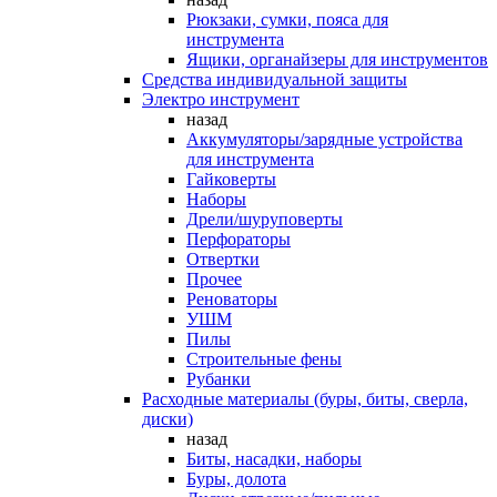
Рюкзаки, сумки, пояса для
инструмента
Ящики, органайзеры для инструментов
Средства индивидуальной защиты
Электро инструмент
назад
Аккумуляторы/зарядные устройства
для инструмента
Гайковерты
Наборы
Дрели/шуруповерты
Перфораторы
Отвертки
Прочее
Реноваторы
УШМ
Пилы
Строительные фены
Рубанки
Расходные материалы (буры, биты, сверла,
диски)
назад
Биты, насадки, наборы
Буры, долота