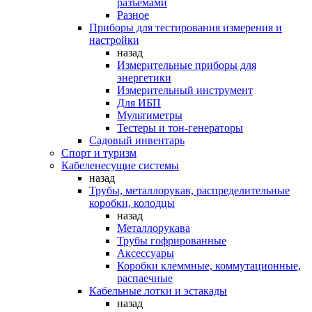
разъемами
Разное
Приборы для тестирования измерения и
настройки
назад
Измерительные приборы для
энергетики
Измерительный инструмент
Для ИБП
Мультиметры
Тестеры и тон-генераторы
Садовый инвентарь
Спорт и туризм
Кабеленесущие системы
назад
Трубы, металлорукав, распределительные
коробки, колодцы
назад
Металлорукава
Трубы гофрированные
Аксессуары
Коробки клеммные, коммутационные,
распаечные
Кабельные лотки и эстакады
назад