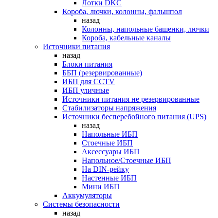
Лотки DKC
Короба, лючки, колонны, фальшпол
назад
Колонны, напольные башенки, лючки
Короба, кабельные каналы
Источники питания
назад
Блоки питания
ББП (резервированные)
ИБП для CCTV
ИБП уличные
Источники питания не резервированные
Стабилизаторы напряжения
Источники бесперебойного питания (UPS)
назад
Напольные ИБП
Стоечные ИБП
Аксессуары ИБП
Напольное/Стоечные ИБП
На DIN-рейку
Настенные ИБП
Мини ИБП
Аккумуляторы
Системы безопасности
назад