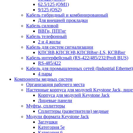
62.5/125 (OM1)
9/125 (OS2)
Кабель гибридный и комбинированный
Для внешней прокладки
Кабель силовой
ВВГн, ППГнг
Кабель телефонный
2 и 4 жилы
Кабель для систем сигнализации
КПСВВ,КПСВЭВ,КПСВВнг-LS, КСВВнг
Кабель интерфейсный (RS-422/485/232/Profi BUS)
RS-485/422
Кабель для промышленных сетей (Industrial Ethernet)
4 пары
Компоненты медных систем
Организация рабочего места
Настенные корпуса для модулей Keystone Jack, лиц
Корпуса для модулей Keystone Jack
Лицевые панели
Муфты, сплиттеры
Сплиттеры (разветвители) медные
Модули формата Keystone Jack
Заглушки
Категория 5е
Категория 6