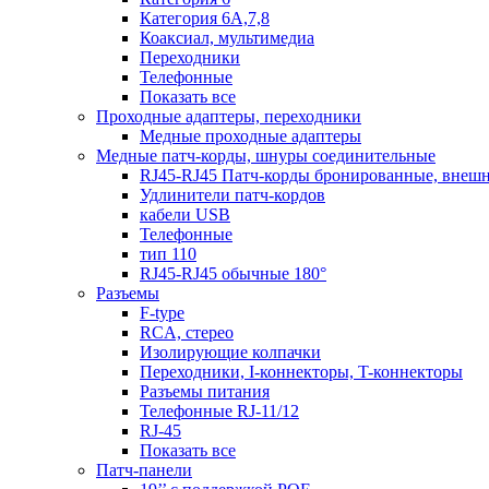
Категория 6А,7,8
Коаксиал, мультимедиа
Переходники
Телефонные
Показать все
Проходные адаптеры, переходники
Медные проходные адаптеры
Медные патч-корды, шнуры соединительные
RJ45-RJ45 Патч-корды бронированные, внеш
Удлинители патч-кордов
кабели USB
Телефонные
тип 110
RJ45-RJ45 обычные 180°
Разъемы
F-type
RCA, стерео
Изолирующие колпачки
Переходники, I-коннекторы, T-коннекторы
Разъемы питания
Телефонные RJ-11/12
RJ-45
Показать все
Патч-панели