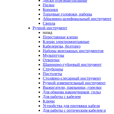
Диски отрезные/пильные
Пилки
Коронки
Торцевые головоки, наборы
Абразивно-шлифовальный инструмент
Сверла
Ручной инструмент
назад
Переставные клещи
Клещи электромонтажные
Кабелерезы, болторез
Наборы монтажных инструментов
Мультитулы
Отвертки
Шарнирно-губцевый инструмент
Струбцины
Пистолеты
Столярно-слесарный инструмент
Ручной измерительный инструмент
Выжигатели, паяльники, горелки
Для обжима наконечников, гильз
Для работы с кабелем
Ключи
Устройства для протяжки кабеля
Для работы с оптическим кабелем и