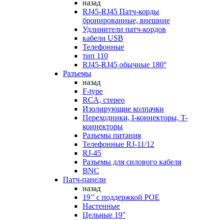
назад
RJ45-RJ45 Патч-корды
бронированные, внешние
Удлинители патч-кордов
кабели USB
Телефонные
тип 110
RJ45-RJ45 обычные 180°
Разъемы
назад
F-type
RCA, стерео
Изолирующие колпачки
Переходники, I-коннекторы, T-
коннекторы
Разъемы питания
Телефонные RJ-11/12
RJ-45
Разъемы для силового кабеля
BNC
Патч-панели
назад
19’’ с поддержкой POE
Настенные
Цельные 19"