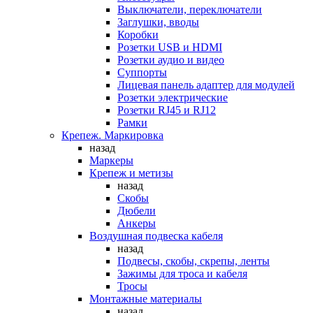
Выключатели, переключатели
Заглушки, вводы
Коробки
Розетки USB и HDMI
Розетки аудио и видео
Суппорты
Лицевая панель адаптер для модулей
Розетки электрические
Розетки RJ45 и RJ12
Рамки
Крепеж. Маркировка
назад
Маркеры
Крепеж и метизы
назад
Скобы
Дюбели
Анкеры
Воздушная подвеска кабеля
назад
Подвесы, скобы, скрепы, ленты
Зажимы для троса и кабеля
Тросы
Монтажные материалы
назад