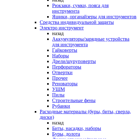
Рюкзаки, сумки, пояса для
инструмента
Ящики, органайзеры для инструментов
Средства индивидуальной защиты
Электро инструмент
назад
Аккумуляторы/зарядные устройства
для инструмента
Гайковерты
Наборы
Дрели/шуруповерты
Перфораторы
Отвертки
Прочее
Реноваторы
УШМ
Пилы
Строительные фены
Рубанки
Расходные материалы (буры, биты, сверла,
диски)
назад
Биты, насадки, наборы
Буры, долота