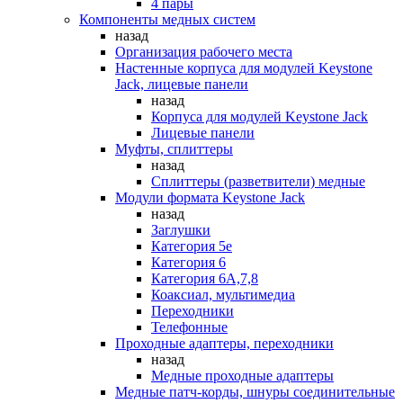
4 пары
Компоненты медных систем
назад
Организация рабочего места
Настенные корпуса для модулей Keystone
Jack, лицевые панели
назад
Корпуса для модулей Keystone Jack
Лицевые панели
Муфты, сплиттеры
назад
Сплиттеры (разветвители) медные
Модули формата Keystone Jack
назад
Заглушки
Категория 5е
Категория 6
Категория 6А,7,8
Коаксиал, мультимедиа
Переходники
Телефонные
Проходные адаптеры, переходники
назад
Медные проходные адаптеры
Медные патч-корды, шнуры соединительные