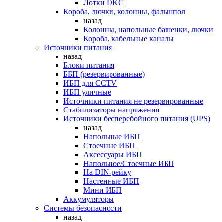
Лотки DKC
Короба, лючки, колонны, фальшпол
назад
Колонны, напольные башенки, лючки
Короба, кабельные каналы
Источники питания
назад
Блоки питания
ББП (резервированные)
ИБП для CCTV
ИБП уличные
Источники питания не резервированные
Стабилизаторы напряжения
Источники бесперебойного питания (UPS)
назад
Напольные ИБП
Стоечные ИБП
Аксессуары ИБП
Напольное/Стоечные ИБП
На DIN-рейку
Настенные ИБП
Мини ИБП
Аккумуляторы
Системы безопасности
назад