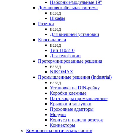
Наборные/модульные 19"
Домашняя кабельная система
назад
Шкафы
Розетки
назад
Для внешней установки
Кросс-панели
назад
Тип 110/210
Для телефонии
Претерминированные решения
назад
NIKOMAX
Промышленные решения (Industrial)
назад
Установка на DIN-рейку
Коробки клемные
Патч-корды промышленные
Крышки и заглушки
Проходные адапторы
Модули
Корпуса и панели розеток
Коннекторы
Компоненты оптических систем