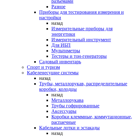
разъемами
Разное
Приборы для тестирования измерения и
настройки
назад
Измерительные приборы для
энергетики
Измерительный инструмент
Для ИБП
Мультиметры
Тестеры и тон-генераторы
Садовый инвентарь
Спорт и туризм
Кабеленесущие системы
назад
Трубы, металлорукав, распределительные
коробки, колодцы
назад
Металлорукава
Трубы гофрированные
Аксессуары
Коробки клеммные, коммутационные,
распаечные
Кабельные лотки и эстакады
назад