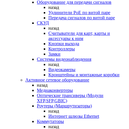
Оборудование для передачи сигналов
назад
Удлинители PoE по витой паре
Передача сигналов по витой паре
СКУД
назад
Считыватели для карт, карты и
аксессуары к ним
Кнопки выхода
Контроллеры
Замки
Системы видеонаблюдения
назад
Видеокамеры
Кронштейны и монтажные коробки
Активное сетевое оборудование
назад
Медиаконвертеры
Оптические трансиверы (Модули
XFP,SFP,GBIC)
Роутеры (Маршрутизаторы)
назад
Интернет шлюзы Ethernet
Коммутаторы
назад