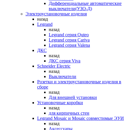
Дифференциальные автоматические
выключатели(УЗО-Д)
Электроустановочные изделия
назад
Legrand
назад
Legrand серия Quteo
Legrand серия Cariva
Legrand серия Valena
ДКС
назад
ДКС серия Viva
Schneider Electric
назад
Выключатели
Розетки и электроустановочные изделия в
сборе
назад
Для внешней установки
Установочные коробки
назад
для кирпичных стен
Legrand Mosaic и Mosaic совместимые ЭУИ
назад
Аксессуары