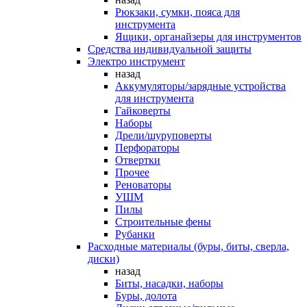
Рюкзаки, сумки, пояса для
инструмента
Ящики, органайзеры для инструментов
Средства индивидуальной защиты
Электро инструмент
назад
Аккумуляторы/зарядные устройства
для инструмента
Гайковерты
Наборы
Дрели/шуруповерты
Перфораторы
Отвертки
Прочее
Реноваторы
УШМ
Пилы
Строительные фены
Рубанки
Расходные материалы (буры, биты, сверла,
диски)
назад
Биты, насадки, наборы
Буры, долота