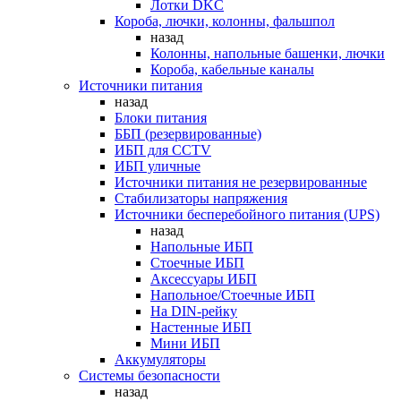
Лотки DKC
Короба, лючки, колонны, фальшпол
назад
Колонны, напольные башенки, лючки
Короба, кабельные каналы
Источники питания
назад
Блоки питания
ББП (резервированные)
ИБП для CCTV
ИБП уличные
Источники питания не резервированные
Стабилизаторы напряжения
Источники бесперебойного питания (UPS)
назад
Напольные ИБП
Стоечные ИБП
Аксессуары ИБП
Напольное/Стоечные ИБП
На DIN-рейку
Настенные ИБП
Мини ИБП
Аккумуляторы
Системы безопасности
назад