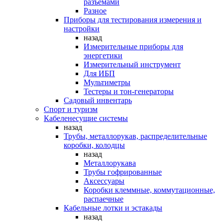
разъемами
Разное
Приборы для тестирования измерения и
настройки
назад
Измерительные приборы для
энергетики
Измерительный инструмент
Для ИБП
Мультиметры
Тестеры и тон-генераторы
Садовый инвентарь
Спорт и туризм
Кабеленесущие системы
назад
Трубы, металлорукав, распределительные
коробки, колодцы
назад
Металлорукава
Трубы гофрированные
Аксессуары
Коробки клеммные, коммутационные,
распаечные
Кабельные лотки и эстакады
назад