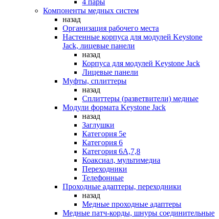
4 пары
Компоненты медных систем
назад
Организация рабочего места
Настенные корпуса для модулей Keystone
Jack, лицевые панели
назад
Корпуса для модулей Keystone Jack
Лицевые панели
Муфты, сплиттеры
назад
Сплиттеры (разветвители) медные
Модули формата Keystone Jack
назад
Заглушки
Категория 5е
Категория 6
Категория 6А,7,8
Коаксиал, мультимедиа
Переходники
Телефонные
Проходные адаптеры, переходники
назад
Медные проходные адаптеры
Медные патч-корды, шнуры соединительные