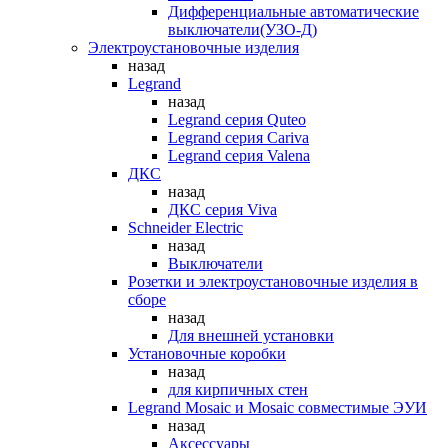
Дифференциальные автоматические
выключатели(УЗО-Д)
Электроустановочные изделия
назад
Legrand
назад
Legrand серия Quteo
Legrand серия Cariva
Legrand серия Valena
ДКС
назад
ДКС серия Viva
Schneider Electric
назад
Выключатели
Розетки и электроустановочные изделия в
сборе
назад
Для внешней установки
Установочные коробки
назад
для кирпичных стен
Legrand Mosaic и Mosaic совместимые ЭУИ
назад
Аксессуары