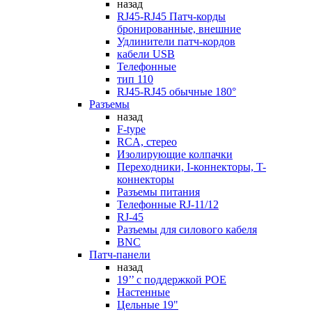
назад
RJ45-RJ45 Патч-корды
бронированные, внешние
Удлинители патч-кордов
кабели USB
Телефонные
тип 110
RJ45-RJ45 обычные 180°
Разъемы
назад
F-type
RCA, стерео
Изолирующие колпачки
Переходники, I-коннекторы, T-
коннекторы
Разъемы питания
Телефонные RJ-11/12
RJ-45
Разъемы для силового кабеля
BNC
Патч-панели
назад
19’’ с поддержкой POE
Настенные
Цельные 19"