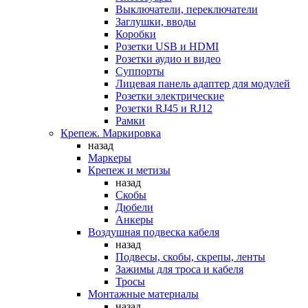
Выключатели, переключатели
Заглушки, вводы
Коробки
Розетки USB и HDMI
Розетки аудио и видео
Суппорты
Лицевая панель адаптер для модулей
Розетки электрические
Розетки RJ45 и RJ12
Рамки
Крепеж. Маркировка
назад
Маркеры
Крепеж и метизы
назад
Скобы
Дюбели
Анкеры
Воздушная подвеска кабеля
назад
Подвесы, скобы, скрепы, ленты
Зажимы для троса и кабеля
Тросы
Монтажные материалы
назад