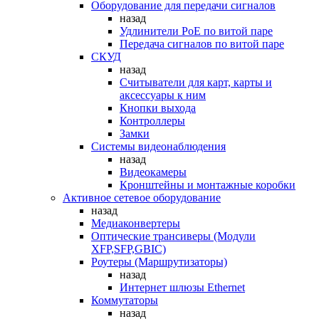
Оборудование для передачи сигналов
назад
Удлинители PoE по витой паре
Передача сигналов по витой паре
СКУД
назад
Считыватели для карт, карты и
аксессуары к ним
Кнопки выхода
Контроллеры
Замки
Системы видеонаблюдения
назад
Видеокамеры
Кронштейны и монтажные коробки
Активное сетевое оборудование
назад
Медиаконвертеры
Оптические трансиверы (Модули
XFP,SFP,GBIC)
Роутеры (Маршрутизаторы)
назад
Интернет шлюзы Ethernet
Коммутаторы
назад