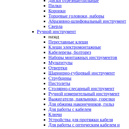
Диски отрезные/пильные
Пилки
Коронки
Торцевые головоки, наборы
Абразивно-шлифовальный инструмент
Сверла
Ручной инструмент
назад
Переставные клещи
Клещи электромонтажные
Кабелерезы, болторез
Наборы монтажных инструментов
Мультитулы
Отвертки
Шарнирно-губцевый инструмент
Струбцины
Пистолеты
Столярно-слесарный инструмент
Ручной измерительный инструмент
Выжигатели, паяльники, горелки
Для обжима наконечников, гильз
Для работы с кабелем
Ключи
Устройства для протяжки кабеля
Для работы с оптическим кабелем и