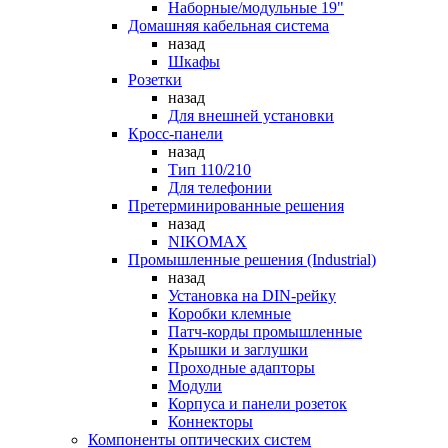
Наборные/модульные 19"
Домашняя кабельная система
назад
Шкафы
Розетки
назад
Для внешней установки
Кросс-панели
назад
Тип 110/210
Для телефонии
Претерминированные решения
назад
NIKOMAX
Промышленные решения (Industrial)
назад
Установка на DIN-рейку
Коробки клемные
Патч-корды промышленные
Крышки и заглушки
Проходные адапторы
Модули
Корпуса и панели розеток
Коннекторы
Компоненты оптических систем