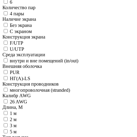
6
Количество пар
4 пары
Наличие экрана
Без экрана
С экраном
Конструкция экрана
F/UTP
U/UTP
Среда эксплуатации
внутри и вне помещений (in/out)
Внешняя оболочка
PUR
НГ(А)-LS
Конструкция проводников
многопроволочная (stranded)
Калибр AWG
26 AWG
Длина, М
1 м
2 м
3 м
5 м