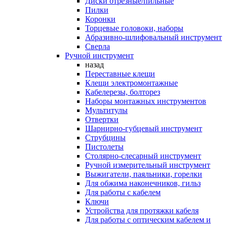
Диски отрезные/пильные
Пилки
Коронки
Торцевые головоки, наборы
Абразивно-шлифовальный инструмент
Сверла
Ручной инструмент
назад
Переставные клещи
Клещи электромонтажные
Кабелерезы, болторез
Наборы монтажных инструментов
Мультитулы
Отвертки
Шарнирно-губцевый инструмент
Струбцины
Пистолеты
Столярно-слесарный инструмент
Ручной измерительный инструмент
Выжигатели, паяльники, горелки
Для обжима наконечников, гильз
Для работы с кабелем
Ключи
Устройства для протяжки кабеля
Для работы с оптическим кабелем и