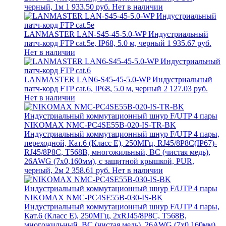
черный, 1м
1 933.50 руб.
Нет в наличии
LANMASTER LAN-S45-45-5.0-WP Индустриальный
патч-корд FTP cat.5e, IP68, 5.0 м, черный
1 935.67 руб.
Нет в наличии
LANMASTER LAN6-S45-45-5.0-WP Индустриальный
патч-корд FTP cat.6, IP68, 5.0 м, черный
2 127.03 руб.
Нет в наличии
NIKOMAX NMC-PC4SE55B-020-IS-TR-BK
Индустриальный коммутационный шнур F/UTP 4 пары,
переходной, Кат.6 (Класс E), 250МГц, RJ45/8P8C(IP67)-
RJ45/8P8C, T568B, многожильный, BC (чистая медь),
26AWG (7х0,160мм), с защитной крышкой, PUR,
черный, 2м
2 358.61 руб.
Нет в наличии
NIKOMAX NMC-PC4SE55B-030-IS-BK
Индустриальный коммутационный шнур F/UTP 4 пары,
Кат.6 (Класс E), 250МГц, 2хRJ45/8P8C, T568B,
многожильный, BC (чистая медь), 26AWG (7х0,160мм),