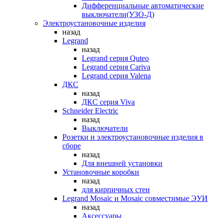
Дифференциальные автоматические
выключатели(УЗО-Д)
Электроустановочные изделия
назад
Legrand
назад
Legrand серия Quteo
Legrand серия Cariva
Legrand серия Valena
ДКС
назад
ДКС серия Viva
Schneider Electric
назад
Выключатели
Розетки и электроустановочные изделия в
сборе
назад
Для внешней установки
Установочные коробки
назад
для кирпичных стен
Legrand Mosaic и Mosaic совместимые ЭУИ
назад
Аксессуары