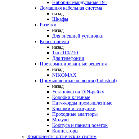
Наборные/модульные 19"
Домашняя кабельная система
назад
Шкафы
Розетки
назад
Для внешней установки
Кросс-панели
назад
Тип 110/210
Для телефонии
Претерминированные решения
назад
NIKOMAX
Промышленные решения (Industrial)
назад
Установка на DIN-рейку
Коробки клемные
Патч-корды промышленные
Крышки и заглушки
Проходные адапторы
Модули
Корпуса и панели розеток
Коннекторы
Компоненты оптических систем