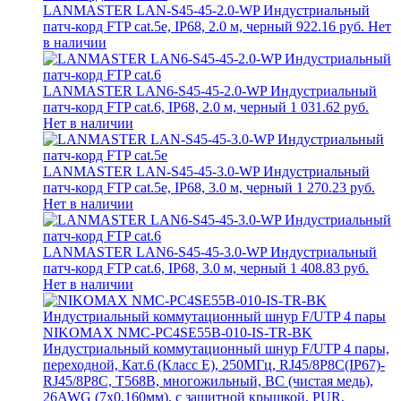
LANMASTER LAN-S45-45-2.0-WP Индустриальный
патч-корд FTP cat.5e, IP68, 2.0 м, черный
922.16 руб.
Нет
в наличии
LANMASTER LAN6-S45-45-2.0-WP Индустриальный
патч-корд FTP cat.6, IP68, 2.0 м, черный
1 031.62 руб.
Нет в наличии
LANMASTER LAN-S45-45-3.0-WP Индустриальный
патч-корд FTP cat.5e, IP68, 3.0 м, черный
1 270.23 руб.
Нет в наличии
LANMASTER LAN6-S45-45-3.0-WP Индустриальный
патч-корд FTP cat.6, IP68, 3.0 м, черный
1 408.83 руб.
Нет в наличии
NIKOMAX NMC-PC4SE55B-010-IS-TR-BK
Индустриальный коммутационный шнур F/UTP 4 пары,
переходной, Кат.6 (Класс E), 250МГц, RJ45/8P8C(IP67)-
RJ45/8P8C, T568B, многожильный, BC (чистая медь),
26AWG (7х0,160мм), с защитной крышкой, PUR,