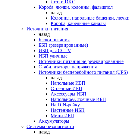
Лотки DKC
Короба, лючки, колонны, фальшпол
назад
Колонны, напольные башенки, лючки
Короба, кабельные каналы
Источники питания
назад
Блоки питания
ББП (резервированные)
ИБП для CCTV
ИБП уличные
Источники питания не резервированные
Стабилизаторы напряжения
Источники бесперебойного питания (UPS)
назад
Напольные ИБП
Стоечные ИБП
Аксессуары ИБП
Напольное/Стоечные ИБП
На DIN-рейку
Настенные ИБП
Мини ИБП
Аккумуляторы
Системы безопасности
назад