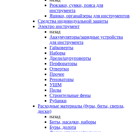
Рюкзаки, сумки, пояса для
инструмента
Ящики, органайзеры для инструментов
Средства индивидуальной защиты
Электро инструмент
назад
Аккумуляторы/зарядные устройства
для инструмента
Гайковерты
Наборы
Дрели/шуруповерты
Перфораторы
Отвертки
Прочее
Реноваторы
УШМ
Пилы
Строительные фены
Рубанки
Расходные материалы (буры, биты, сверла,
диски)
назад
Биты, насадки, наборы
Буры, долота