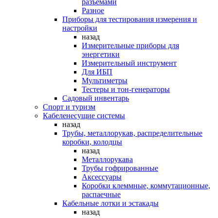
разъемами
Разное
Приборы для тестирования измерения и
настройки
назад
Измерительные приборы для
энергетики
Измерительный инструмент
Для ИБП
Мультиметры
Тестеры и тон-генераторы
Садовый инвентарь
Спорт и туризм
Кабеленесущие системы
назад
Трубы, металлорукав, распределительные
коробки, колодцы
назад
Металлорукава
Трубы гофрированные
Аксессуары
Коробки клеммные, коммутационные,
распаечные
Кабельные лотки и эстакады
назад