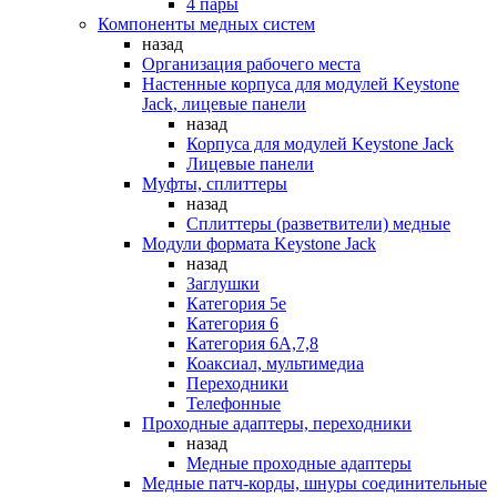
4 пары
Компоненты медных систем
назад
Организация рабочего места
Настенные корпуса для модулей Keystone
Jack, лицевые панели
назад
Корпуса для модулей Keystone Jack
Лицевые панели
Муфты, сплиттеры
назад
Сплиттеры (разветвители) медные
Модули формата Keystone Jack
назад
Заглушки
Категория 5е
Категория 6
Категория 6А,7,8
Коаксиал, мультимедиа
Переходники
Телефонные
Проходные адаптеры, переходники
назад
Медные проходные адаптеры
Медные патч-корды, шнуры соединительные