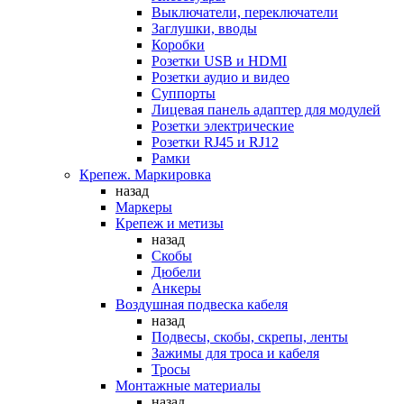
Выключатели, переключатели
Заглушки, вводы
Коробки
Розетки USB и HDMI
Розетки аудио и видео
Суппорты
Лицевая панель адаптер для модулей
Розетки электрические
Розетки RJ45 и RJ12
Рамки
Крепеж. Маркировка
назад
Маркеры
Крепеж и метизы
назад
Скобы
Дюбели
Анкеры
Воздушная подвеска кабеля
назад
Подвесы, скобы, скрепы, ленты
Зажимы для троса и кабеля
Тросы
Монтажные материалы
назад