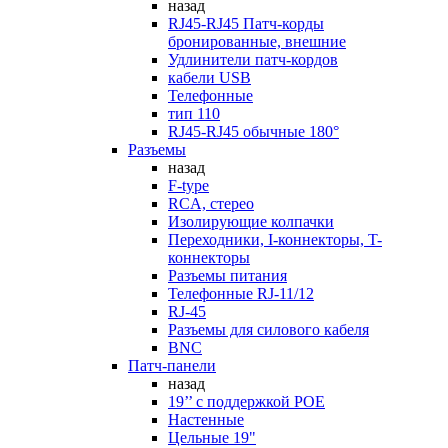
назад
RJ45-RJ45 Патч-корды
бронированные, внешние
Удлинители патч-кордов
кабели USB
Телефонные
тип 110
RJ45-RJ45 обычные 180°
Разъемы
назад
F-type
RCA, стерео
Изолирующие колпачки
Переходники, I-коннекторы, T-
коннекторы
Разъемы питания
Телефонные RJ-11/12
RJ-45
Разъемы для силового кабеля
BNC
Патч-панели
назад
19’’ с поддержкой POE
Настенные
Цельные 19"