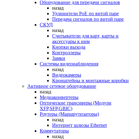
Оборудование для передачи сигналов
назад
Удлинители PoE по витой паре
Передача сигналов по витой паре
СКУД
назад
Считыватели для карт, карты и
аксессуары к ним
Кнопки выхода
Контроллеры
Замки
Системы видеонаблюдения
назад
Видеокамеры
Кронштейны и монтажные коробки
Активное сетевое оборудование
назад
Медиаконвертеры
Оптические трансиверы (Модули
XFP,SFP,GBIC)
Роутеры (Маршрутизаторы)
назад
Интернет шлюзы Ethernet
Коммутаторы
назад