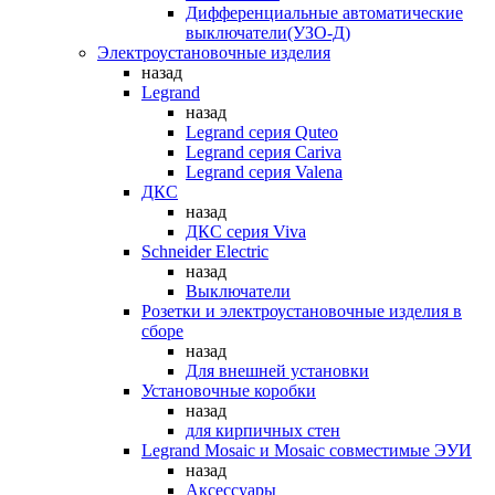
Дифференциальные автоматические
выключатели(УЗО-Д)
Электроустановочные изделия
назад
Legrand
назад
Legrand серия Quteo
Legrand серия Cariva
Legrand серия Valena
ДКС
назад
ДКС серия Viva
Schneider Electric
назад
Выключатели
Розетки и электроустановочные изделия в
сборе
назад
Для внешней установки
Установочные коробки
назад
для кирпичных стен
Legrand Mosaic и Mosaic совместимые ЭУИ
назад
Аксессуары