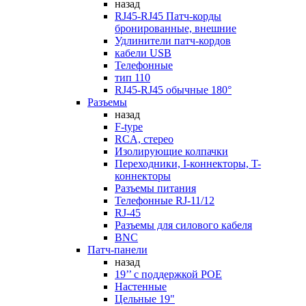
назад
RJ45-RJ45 Патч-корды
бронированные, внешние
Удлинители патч-кордов
кабели USB
Телефонные
тип 110
RJ45-RJ45 обычные 180°
Разъемы
назад
F-type
RCA, стерео
Изолирующие колпачки
Переходники, I-коннекторы, T-
коннекторы
Разъемы питания
Телефонные RJ-11/12
RJ-45
Разъемы для силового кабеля
BNC
Патч-панели
назад
19’’ с поддержкой POE
Настенные
Цельные 19"