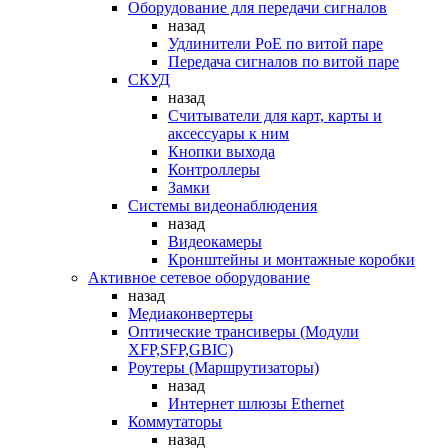
Оборудование для передачи сигналов
назад
Удлинители PoE по витой паре
Передача сигналов по витой паре
СКУД
назад
Считыватели для карт, карты и
аксессуары к ним
Кнопки выхода
Контроллеры
Замки
Системы видеонаблюдения
назад
Видеокамеры
Кронштейны и монтажные коробки
Активное сетевое оборудование
назад
Медиаконвертеры
Оптические трансиверы (Модули
XFP,SFP,GBIC)
Роутеры (Маршрутизаторы)
назад
Интернет шлюзы Ethernet
Коммутаторы
назад