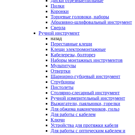
Диски отрезные/пильные
Пилки
Коронки
Торцевые головоки, наборы
Абразивно-шлифовальный инструмент
Сверла
Ручной инструмент
назад
Переставные клещи
Клещи электромонтажные
Кабелерезы, болторез
Наборы монтажных инструментов
Мультитулы
Отвертки
Шарнирно-губцевый инструмент
Струбцины
Пистолеты
Столярно-слесарный инструмент
Ручной измерительный инструмент
Выжигатели, паяльники, горелки
Для обжима наконечников, гильз
Для работы с кабелем
Ключи
Устройства для протяжки кабеля
Для работы с оптическим кабелем и