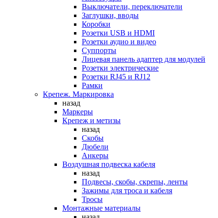
Выключатели, переключатели
Заглушки, вводы
Коробки
Розетки USB и HDMI
Розетки аудио и видео
Суппорты
Лицевая панель адаптер для модулей
Розетки электрические
Розетки RJ45 и RJ12
Рамки
Крепеж. Маркировка
назад
Маркеры
Крепеж и метизы
назад
Скобы
Дюбели
Анкеры
Воздушная подвеска кабеля
назад
Подвесы, скобы, скрепы, ленты
Зажимы для троса и кабеля
Тросы
Монтажные материалы
назад