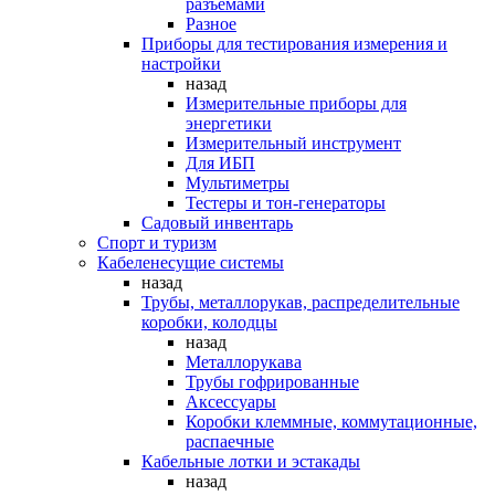
разъемами
Разное
Приборы для тестирования измерения и
настройки
назад
Измерительные приборы для
энергетики
Измерительный инструмент
Для ИБП
Мультиметры
Тестеры и тон-генераторы
Садовый инвентарь
Спорт и туризм
Кабеленесущие системы
назад
Трубы, металлорукав, распределительные
коробки, колодцы
назад
Металлорукава
Трубы гофрированные
Аксессуары
Коробки клеммные, коммутационные,
распаечные
Кабельные лотки и эстакады
назад