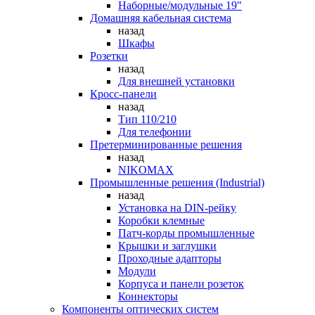
Наборные/модульные 19"
Домашняя кабельная система
назад
Шкафы
Розетки
назад
Для внешней установки
Кросс-панели
назад
Тип 110/210
Для телефонии
Претерминированные решения
назад
NIKOMAX
Промышленные решения (Industrial)
назад
Установка на DIN-рейку
Коробки клемные
Патч-корды промышленные
Крышки и заглушки
Проходные адапторы
Модули
Корпуса и панели розеток
Коннекторы
Компоненты оптических систем