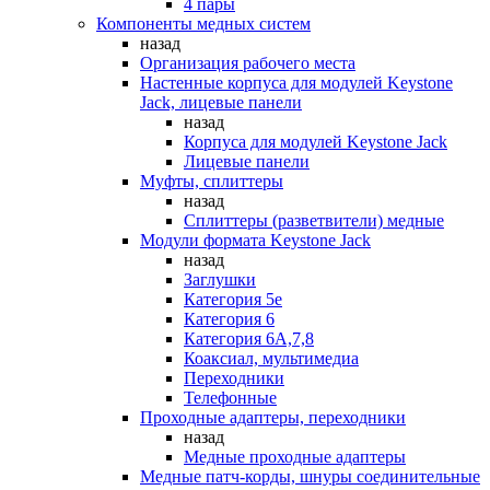
4 пары
Компоненты медных систем
назад
Организация рабочего места
Настенные корпуса для модулей Keystone
Jack, лицевые панели
назад
Корпуса для модулей Keystone Jack
Лицевые панели
Муфты, сплиттеры
назад
Сплиттеры (разветвители) медные
Модули формата Keystone Jack
назад
Заглушки
Категория 5е
Категория 6
Категория 6А,7,8
Коаксиал, мультимедиа
Переходники
Телефонные
Проходные адаптеры, переходники
назад
Медные проходные адаптеры
Медные патч-корды, шнуры соединительные