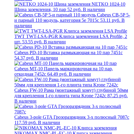
NETKO 1024-10
Шина заземления, 10 пар
52 руб.
В наличии
Cabeus CB-5P 5-
и парный 110 модуль, категория 5e 7015c
53.11 руб.
В
наличии
TWT TWT-LSA-PGR Клипса заземления LSA Profile, 2
шт.
53.55 руб.
В наличии
Cabeus PD-10 Вставка размыкающая на 10 пар 7451c
54.37 руб.
В наличии
Cabeus MT-10 Панель маркировочная на 10 пар,
откидная 7452c
64.49 руб.
В наличии
Cabeus FW-10 Рама (монтажный хомут) глубиной 50мм
для крепления 1-го плинта типа Krone 7242c
87.25 руб.
В наличии
Cabeus 3-pole GTA Грозоразрядник 3-х полюсный 7087c
117.59 руб.
В наличии
NIKOMAX NMC-PL-EC-10 Клипса заземления ,