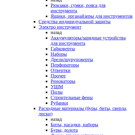
Рюкзаки, сумки, пояса для
инструмента
Ящики, органайзеры для инструментов
Средства индивидуальной защиты
Электро инструмент
назад
Аккумуляторы/зарядные устройства
для инструмента
Гайковерты
Наборы
Дрели/шуруповерты
Перфораторы
Отвертки
Прочее
Реноваторы
УШМ
Пилы
Строительные фены
Рубанки
Расходные материалы (буры, биты, сверла,
диски)
назад
Биты, насадки, наборы
Буры, долота