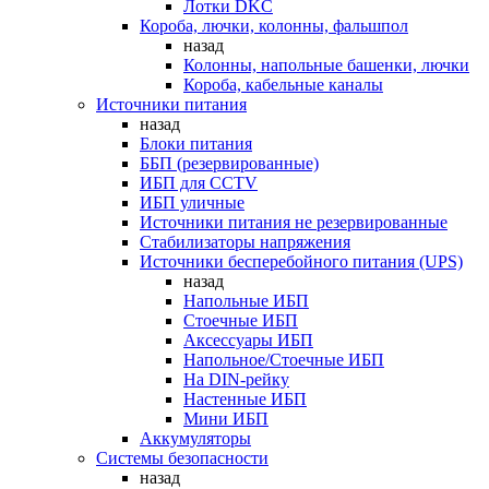
Лотки DKC
Короба, лючки, колонны, фальшпол
назад
Колонны, напольные башенки, лючки
Короба, кабельные каналы
Источники питания
назад
Блоки питания
ББП (резервированные)
ИБП для CCTV
ИБП уличные
Источники питания не резервированные
Стабилизаторы напряжения
Источники бесперебойного питания (UPS)
назад
Напольные ИБП
Стоечные ИБП
Аксессуары ИБП
Напольное/Стоечные ИБП
На DIN-рейку
Настенные ИБП
Мини ИБП
Аккумуляторы
Системы безопасности
назад