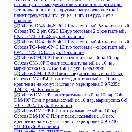
используется с модулями или магазином защиты при
установке плинтов на круглые направляющие (на 1
плинт требуется 2шт.), уп-ка 10шт.
119 руб.
Нет в
наличии
Cabeus TC-2-pin-6P2C Шнур тестовый 2-х контактный,
6P2C 7473c
146.68 руб.
В наличии
Cabeus TC-4-pin-6P4C Шнур тестовый 4-х контактный,
6P4C 7475c
151.73 руб.
В наличии
Cabeus CM-10P Плинт соединительный на 10 пар,
маркировка 0-9 7016c
168.17 руб.
В наличии
Cabeus CM-10P-P Плинт соединительный на 10 пар,
крепление на хомут и штангу, маркировка 0-9 7235c
174.49 руб.
В наличии
Cabeus
DM-10P Плинт размыкаемый на 10 пар, маркировка 0-9
7017c
202.31 руб.
В наличии
Cabeus DM-10P-P Плинт размыкаемый на 10 пар,
крепление на хомут и штангу, маркировка 0-9 7236c
211.16 руб.
В наличии