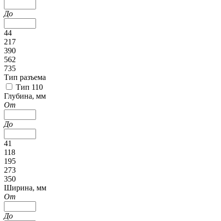
До
44
217
390
562
735
Тип разъема
Тип 110
Глубина, мм
От
До
41
118
195
273
350
Ширина, мм
От
До