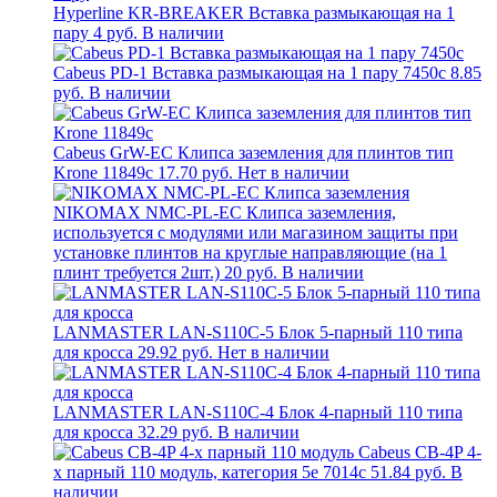
Hyperline KR-BREAKER Вставка размыкающая на 1
пару
4 руб.
В наличии
Cabeus PD-1 Вставка размыкающая на 1 пару 7450c
8.85
руб.
В наличии
Cabeus GrW-EC Клипса заземления для плинтов тип
Krone 11849c
17.70 руб.
Нет в наличии
NIKOMAX NMC-PL-EC Клипса заземления,
используется с модулями или магазином защиты при
установке плинтов на круглые направляющие (на 1
плинт требуется 2шт.)
20 руб.
В наличии
LANMASTER LAN-S110C-5 Блок 5-парный 110 типа
для кросса
29.92 руб.
Нет в наличии
LANMASTER LAN-S110C-4 Блок 4-парный 110 типа
для кросса
32.29 руб.
В наличии
Cabeus CB-4P 4-
х парный 110 модуль, категория 5e 7014c
51.84 руб.
В
наличии