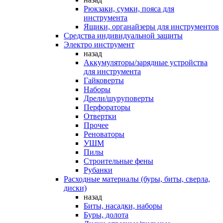
Рюкзаки, сумки, пояса для
инструмента
Ящики, органайзеры для инструментов
Средства индивидуальной защиты
Электро инструмент
назад
Аккумуляторы/зарядные устройства
для инструмента
Гайковерты
Наборы
Дрели/шуруповерты
Перфораторы
Отвертки
Прочее
Реноваторы
УШМ
Пилы
Строительные фены
Рубанки
Расходные материалы (буры, биты, сверла,
диски)
назад
Биты, насадки, наборы
Буры, долота