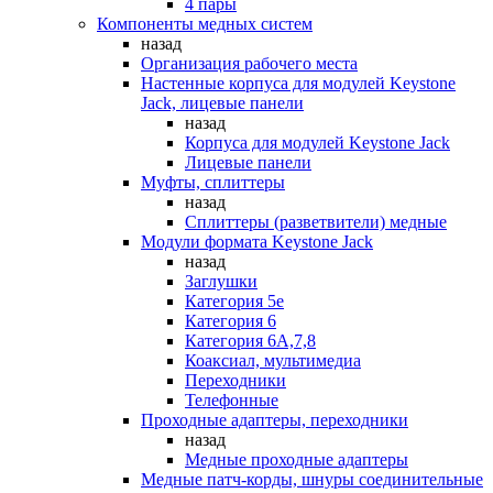
4 пары
Компоненты медных систем
назад
Организация рабочего места
Настенные корпуса для модулей Keystone
Jack, лицевые панели
назад
Корпуса для модулей Keystone Jack
Лицевые панели
Муфты, сплиттеры
назад
Сплиттеры (разветвители) медные
Модули формата Keystone Jack
назад
Заглушки
Категория 5е
Категория 6
Категория 6А,7,8
Коаксиал, мультимедиа
Переходники
Телефонные
Проходные адаптеры, переходники
назад
Медные проходные адаптеры
Медные патч-корды, шнуры соединительные