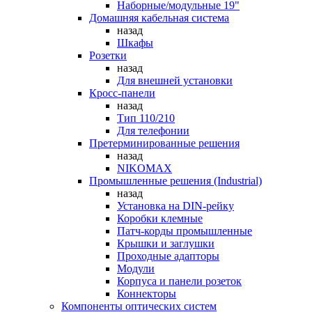
Наборные/модульные 19"
Домашняя кабельная система
назад
Шкафы
Розетки
назад
Для внешней установки
Кросс-панели
назад
Тип 110/210
Для телефонии
Претерминированные решения
назад
NIKOMAX
Промышленные решения (Industrial)
назад
Установка на DIN-рейку
Коробки клемные
Патч-корды промышленные
Крышки и заглушки
Проходные адапторы
Модули
Корпуса и панели розеток
Коннекторы
Компоненты оптических систем