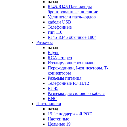
назад
RJ45-RJ45 Патч-корды
бронированные, внешние
Удлинители патч-кордов
кабели USB
Телефонные
тип 110
RJ45-RJ45 обычные 180°
Разъемы
назад
F-type
RCA, стерео
Изолирующие колпачки
Переходники, I-коннекторы, T-
коннекторы
Разъемы питания
Телефонные RJ-11/12
RJ-45
Разъемы для силового кабеля
BNC
Патч-панели
назад
19’’ с поддержкой POE
Настенные
Цельные 19"