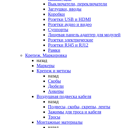
Выключатели, переключатели
Заглушки, вводы
Коробки
Розетки USB и HDMI
Розетки аудио и видео
Суппорты
Лицевая панель адаптер для модулей
Розетки электрические
Розетки RJ45 и RJ12
Рамки
Крепеж. Маркировка
назад
Маркеры
Крепеж и метизы
назад
Скобы
Дюбели
Анкеры
Воздушная подвеска кабеля
назад
Подвесы, скобы, скрепы, ленты
Зажимы для троса и кабеля
Тросы
Монтажные материалы
назад