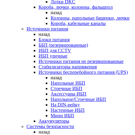
Лотки DKC
Короба, лючки, колонны, фальшпол
назад
Колонны, напольные башенки, лючки
Короба, кабельные каналы
Источники питания
назад
Блоки питания
ББП (резервированные)
ИБП для CCTV
ИБП уличные
Источники питания не резервированные
Стабилизаторы напряжения
Источники бесперебойного питания (UPS)
назад
Напольные ИБП
Стоечные ИБП
Аксессуары ИБП
Напольное/Стоечные ИБП
На DIN-рейку
Настенные ИБП
Мини ИБП
Аккумуляторы
Системы безопасности
назад