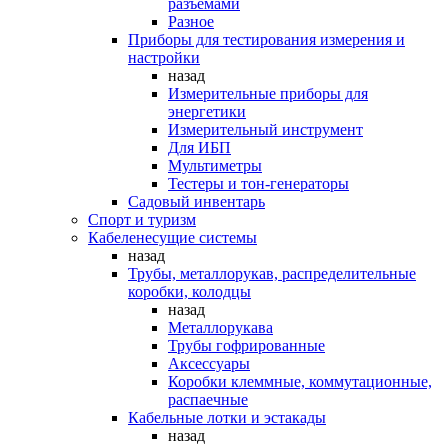
разъемами
Разное
Приборы для тестирования измерения и
настройки
назад
Измерительные приборы для
энергетики
Измерительный инструмент
Для ИБП
Мультиметры
Тестеры и тон-генераторы
Садовый инвентарь
Спорт и туризм
Кабеленесущие системы
назад
Трубы, металлорукав, распределительные
коробки, колодцы
назад
Металлорукава
Трубы гофрированные
Аксессуары
Коробки клеммные, коммутационные,
распаечные
Кабельные лотки и эстакады
назад