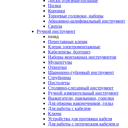
Диски отрезные/пильные
Пилки
Коронки
Торцевые головоки, наборы
Абразивно-шлифовальный инструмент
Сверла
Ручной инструмент
назад
Переставные клещи
Клещи электромонтажные
Кабелерезы, болторез
Наборы монтажных инструментов
Мультитулы
Отвертки
Шарнирно-губцевый инструмент
Струбцины
Пистолеты
Столярно-слесарный инструмент
Ручной измерительный инструмент
Выжигатели, паяльники, горелки
Для обжима наконечников, гильз
Для работы с кабелем
Ключи
Устройства для протяжки кабеля
Для работы с оптическим кабелем и