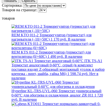
Сортировка:
Товаров на странице:
товаров
REM KTO 011-2 Терморегулятор (термостат) для
нагревателя (–10/+50С)
1 170 руб.
В наличии
REM KTS 011-2 Терморегулятор (термостат) для
вентилятора (0/+60С)
1 490 руб.
В наличии
ITK TS-A1
Термостат аналоговый 0-60°С, серый (в комплект
поставки входят Z-образный монтажный уголок и набор
крепежа - винт, шайба, гайка M6)
1 598.74 руб.
Нет в
наличии
Hyperline KL-TRS-UVL-060 Термостат универсальный
0-60°C для обогрева и охлаждения, аналог ZR 011
1 720
руб.
В наличии