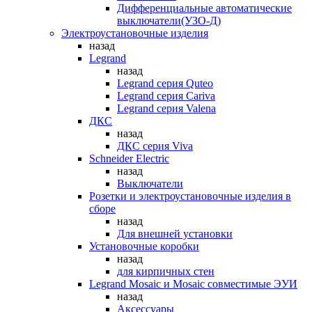
Дифференциальные автоматические
выключатели(УЗО-Д)
Электроустановочные изделия
назад
Legrand
назад
Legrand серия Quteo
Legrand серия Cariva
Legrand серия Valena
ДКС
назад
ДКС серия Viva
Schneider Electric
назад
Выключатели
Розетки и электроустановочные изделия в
сборе
назад
Для внешней установки
Установочные коробки
назад
для кирпичных стен
Legrand Mosaic и Mosaic совместимые ЭУИ
назад
Аксессуары