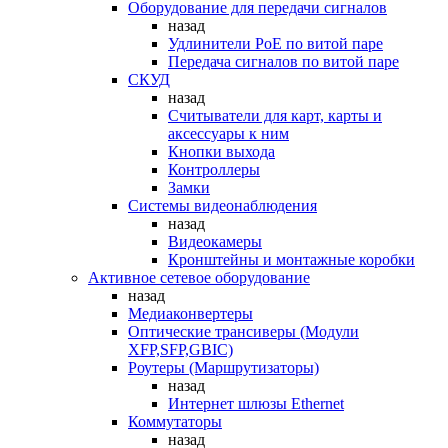
Оборудование для передачи сигналов
назад
Удлинители PoE по витой паре
Передача сигналов по витой паре
СКУД
назад
Считыватели для карт, карты и
аксессуары к ним
Кнопки выхода
Контроллеры
Замки
Системы видеонаблюдения
назад
Видеокамеры
Кронштейны и монтажные коробки
Активное сетевое оборудование
назад
Медиаконвертеры
Оптические трансиверы (Модули
XFP,SFP,GBIC)
Роутеры (Маршрутизаторы)
назад
Интернет шлюзы Ethernet
Коммутаторы
назад