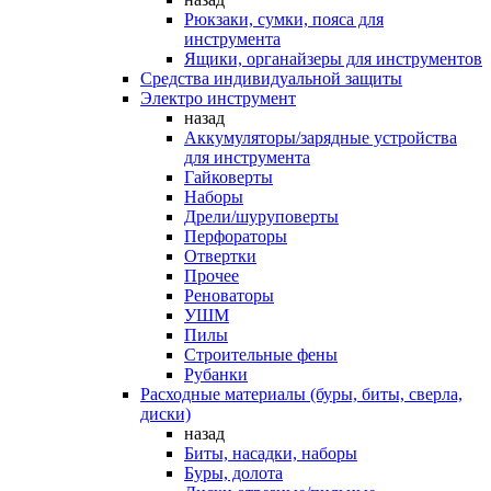
Рюкзаки, сумки, пояса для
инструмента
Ящики, органайзеры для инструментов
Средства индивидуальной защиты
Электро инструмент
назад
Аккумуляторы/зарядные устройства
для инструмента
Гайковерты
Наборы
Дрели/шуруповерты
Перфораторы
Отвертки
Прочее
Реноваторы
УШМ
Пилы
Строительные фены
Рубанки
Расходные материалы (буры, биты, сверла,
диски)
назад
Биты, насадки, наборы
Буры, долота