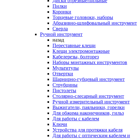
Диски отрезные/пильные
Пилки
Коронки
Торцевые головоки, наборы
Абразивно-шлифовальный инструмент
Сверла
Ручной инструмент
назад
Переставные клещи
Клещи электромонтажные
Кабелерезы, болторез
Наборы монтажных инструментов
Мультитулы
Отвертки
Шарнирно-губцевый инструмент
Струбцины
Пистолеты
Столярно-слесарный инструмент
Ручной измерительный инструмент
Выжигатели, паяльники, горелки
Для обжима наконечников, гильз
Для работы с кабелем
Ключи
Устройства для протяжки кабеля
Для работы с оптическим кабелем и