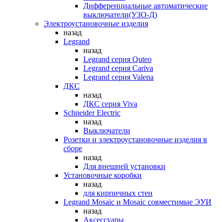
Дифференциальные автоматические
выключатели(УЗО-Д)
Электроустановочные изделия
назад
Legrand
назад
Legrand серия Quteo
Legrand серия Cariva
Legrand серия Valena
ДКС
назад
ДКС серия Viva
Schneider Electric
назад
Выключатели
Розетки и электроустановочные изделия в
сборе
назад
Для внешней установки
Установочные коробки
назад
для кирпичных стен
Legrand Mosaic и Mosaic совместимые ЭУИ
назад
Аксессуары