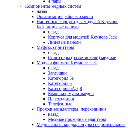
4 пары
Компоненты медных систем
назад
Организация рабочего места
Настенные корпуса для модулей Keystone
Jack, лицевые панели
назад
Корпуса для модулей Keystone Jack
Лицевые панели
Муфты, сплиттеры
назад
Сплиттеры (разветвители) медные
Модули формата Keystone Jack
назад
Заглушки
Категория 5е
Категория 6
Категория 6А,7,8
Коаксиал, мультимедиа
Переходники
Телефонные
Проходные адаптеры, переходники
назад
Медные проходные адаптеры
Медные патч-корды, шнуры соединительные