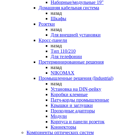
Наборные/модульные 19"
Домашняя кабельная система
назад
Шкафы
Розетки
назад
Для внешней установки
Кросс-панели
назад
Тип 110/210
Для телефонии
Претерминированные решения
назад
NIKOMAX
Промышленные решения (Industrial)
назад
Установка на DIN-рейку
Коробки клемные
Патч-корды промышленные
Крышки и заглушки
Проходные адапторы
Модули
Корпуса и панели розеток
Коннекторы
Компоненты оптических систем