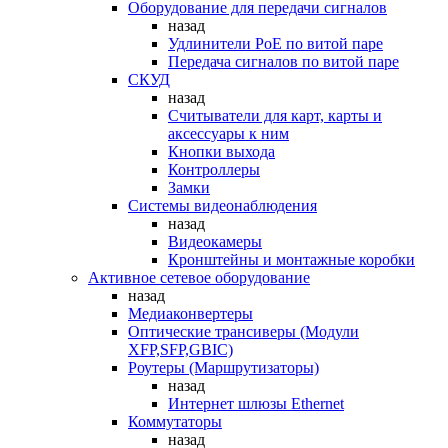
Оборудование для передачи сигналов
назад
Удлинители PoE по витой паре
Передача сигналов по витой паре
СКУД
назад
Считыватели для карт, карты и
аксессуары к ним
Кнопки выхода
Контроллеры
Замки
Системы видеонаблюдения
назад
Видеокамеры
Кронштейны и монтажные коробки
Активное сетевое оборудование
назад
Медиаконвертеры
Оптические трансиверы (Модули
XFP,SFP,GBIC)
Роутеры (Маршрутизаторы)
назад
Интернет шлюзы Ethernet
Коммутаторы
назад