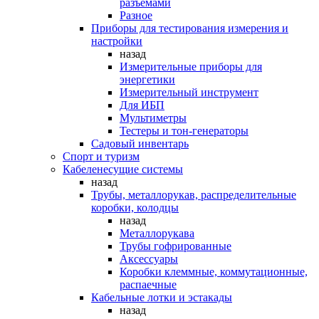
разъемами
Разное
Приборы для тестирования измерения и
настройки
назад
Измерительные приборы для
энергетики
Измерительный инструмент
Для ИБП
Мультиметры
Тестеры и тон-генераторы
Садовый инвентарь
Спорт и туризм
Кабеленесущие системы
назад
Трубы, металлорукав, распределительные
коробки, колодцы
назад
Металлорукава
Трубы гофрированные
Аксессуары
Коробки клеммные, коммутационные,
распаечные
Кабельные лотки и эстакады
назад