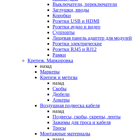
Выключатели, переключатели
Заглушки, вводы
Коробки
Розетки USB и HDMI
Розетки аудио и видео
Суппорты
Лицевая панель адаптер для модулей
Розетки электрические
Розетки RJ45 и RJ12
Рамки
Крепеж. Маркировка
назад
Маркеры
Крепеж и метизы
назад
Скобы
Дюбели
Анкеры
Воздушная подвеска кабеля
назад
Подвесы, скобы, скрепы, ленты
Зажимы для троса и кабеля
Тросы
Монтажные материалы
назад