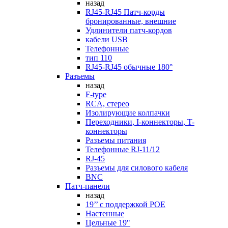
назад
RJ45-RJ45 Патч-корды
бронированные, внешние
Удлинители патч-кордов
кабели USB
Телефонные
тип 110
RJ45-RJ45 обычные 180°
Разъемы
назад
F-type
RCA, стерео
Изолирующие колпачки
Переходники, I-коннекторы, T-
коннекторы
Разъемы питания
Телефонные RJ-11/12
RJ-45
Разъемы для силового кабеля
BNC
Патч-панели
назад
19’’ с поддержкой POE
Настенные
Цельные 19"