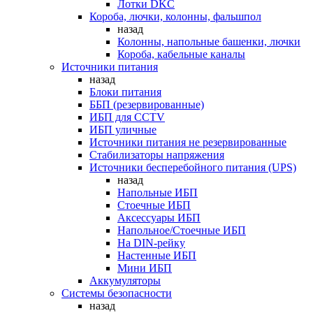
Лотки DKC
Короба, лючки, колонны, фальшпол
назад
Колонны, напольные башенки, лючки
Короба, кабельные каналы
Источники питания
назад
Блоки питания
ББП (резервированные)
ИБП для CCTV
ИБП уличные
Источники питания не резервированные
Стабилизаторы напряжения
Источники бесперебойного питания (UPS)
назад
Напольные ИБП
Стоечные ИБП
Аксессуары ИБП
Напольное/Стоечные ИБП
На DIN-рейку
Настенные ИБП
Мини ИБП
Аккумуляторы
Системы безопасности
назад