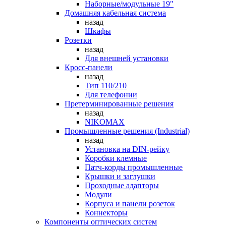
Наборные/модульные 19"
Домашняя кабельная система
назад
Шкафы
Розетки
назад
Для внешней установки
Кросс-панели
назад
Тип 110/210
Для телефонии
Претерминированные решения
назад
NIKOMAX
Промышленные решения (Industrial)
назад
Установка на DIN-рейку
Коробки клемные
Патч-корды промышленные
Крышки и заглушки
Проходные адапторы
Модули
Корпуса и панели розеток
Коннекторы
Компоненты оптических систем