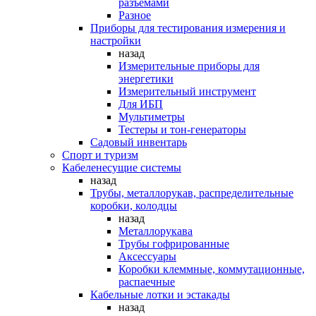
разъемами
Разное
Приборы для тестирования измерения и
настройки
назад
Измерительные приборы для
энергетики
Измерительный инструмент
Для ИБП
Мультиметры
Тестеры и тон-генераторы
Садовый инвентарь
Спорт и туризм
Кабеленесущие системы
назад
Трубы, металлорукав, распределительные
коробки, колодцы
назад
Металлорукава
Трубы гофрированные
Аксессуары
Коробки клеммные, коммутационные,
распаечные
Кабельные лотки и эстакады
назад