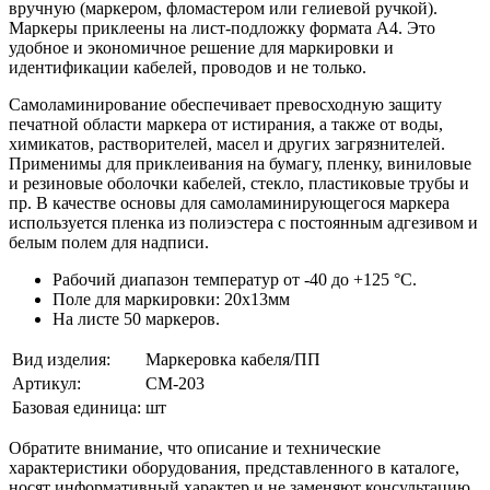
вручную (маркером, фломастером или гелиевой ручкой).
Маркеры приклеены на лист-подложку формата А4. Это
удобное и экономичное решение для маркировки и
идентификации кабелей, проводов и не только.
Самоламинирование обеспечивает превосходную защиту
печатной области маркера от истирания, а также от воды,
химикатов, растворителей, масел и других загрязнителей.
Применимы для приклеивания на бумагу, пленку, виниловые
и резиновые оболочки кабелей, стекло, пластиковые трубы и
пр. В качестве основы для самоламинирующегося маркера
используется пленка из полиэстера с постоянным адгезивом и
белым полем для надписи.
Рабочий диапазон температур от -40 до +125 °С.
Поле для маркировки: 20х13мм
На листе 50 маркеров.
Вид изделия:
Маркеровка кабеля/ПП
Артикул:
CM-203
Базовая единица:
шт
Обратите внимание, что описание и технические
характеристики оборудования, представленного в каталоге,
носят информативный характер и не заменяют консультацию