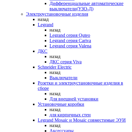
Дифференциальные автоматические
выключатели(УЗО-Д)
Электроустановочные изделия
назад
Legrand
назад
Legrand серия Quteo
Legrand серия Cariva
Legrand серия Valena
ДКС
назад
ДКС серия Viva
Schneider Electric
назад
Выключатели
Розетки и электроустановочные изделия в
сборе
назад
Для внешней установки
Установочные коробки
назад
для кирпичных стен
Legrand Mosaic и Mosaic совместимые ЭУИ
назад
Аксессуары