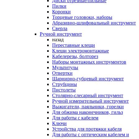
Диски отрезные/пильные
Пилки
Коронки
Торцевые головоки, наборы
Абразивно-шлифовальный инструмент
Сверла
Ручной инструмент
назад
Переставные клещи
Клещи электромонтажные
Кабелерезы, болторез
Наборы монтажных инструментов
Мультитулы
Отвертки
Шарнирно-губцевый инструмент
Струбцины
Пистолеты
Столярно-слесарный инструмент
Ручной измерительный инструмент
Выжигатели, паяльники, горелки
Для обжима наконечников, гильз
Для работы с кабелем
Ключи
Устройства для протяжки кабеля
Для работы с оптическим кабелем и