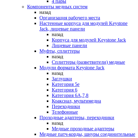
4 пары
Компоненты медных систем
назад
Организация рабочего места
Настенные корпуса для модулей Keystone
Jack, лицевые панели
назад
Корпуса для модулей Keystone Jack
Лицевые панели
Муфты, сплиттеры
назад
Сплиттеры (разветвители) медные
Модули формата Keystone Jack
назад
Заглушки
Категория 5е
Категория 6
Категория 6А,7,8
Коаксиал, мультимедиа
Переходники
Телефонные
Проходные адаптеры, переходники
назад
Медные проходные адаптеры
Медные патч-корды, шнуры соединительные