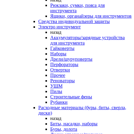
Рюкзаки, сумки, пояса для
инструмента
Ящики, органайзеры для инструментов
Средства индивидуальной защиты
Электро инструмент
назад
Аккумуляторы/зарядные устройства
для инструмента
Гайковерты
Наборы
Дрели/шуруповерты
Перфораторы
Отвертки
Прочее
Реноваторы
УШМ
Пилы
Строительные фены
Рубанки
Расходные материалы (буры, биты, сверла,
диски)
назад
Биты, насадки, наборы
Буры, долота