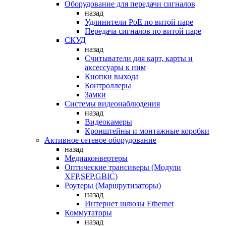
Оборудование для передачи сигналов
назад
Удлинители PoE по витой паре
Передача сигналов по витой паре
СКУД
назад
Считыватели для карт, карты и
аксессуары к ним
Кнопки выхода
Контроллеры
Замки
Системы видеонаблюдения
назад
Видеокамеры
Кронштейны и монтажные коробки
Активное сетевое оборудование
назад
Медиаконвертеры
Оптические трансиверы (Модули
XFP,SFP,GBIC)
Роутеры (Маршрутизаторы)
назад
Интернет шлюзы Ethernet
Коммутаторы
назад