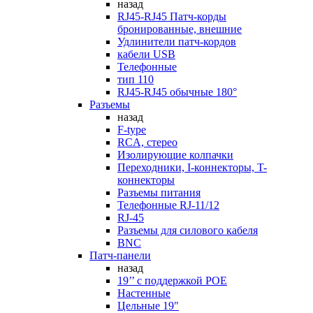
назад
RJ45-RJ45 Патч-корды
бронированные, внешние
Удлинители патч-кордов
кабели USB
Телефонные
тип 110
RJ45-RJ45 обычные 180°
Разъемы
назад
F-type
RCA, стерео
Изолирующие колпачки
Переходники, I-коннекторы, T-
коннекторы
Разъемы питания
Телефонные RJ-11/12
RJ-45
Разъемы для силового кабеля
BNC
Патч-панели
назад
19’’ с поддержкой POE
Настенные
Цельные 19"