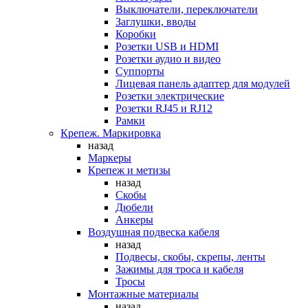
Выключатели, переключатели
Заглушки, вводы
Коробки
Розетки USB и HDMI
Розетки аудио и видео
Суппорты
Лицевая панель адаптер для модулей
Розетки электрические
Розетки RJ45 и RJ12
Рамки
Крепеж. Маркировка
назад
Маркеры
Крепеж и метизы
назад
Скобы
Дюбели
Анкеры
Воздушная подвеска кабеля
назад
Подвесы, скобы, скрепы, ленты
Зажимы для троса и кабеля
Тросы
Монтажные материалы
назад