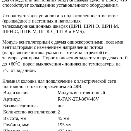
способствует охлаждению установленного оборудования.
Используется для установки в подготовленное отверстие
(крыша/дно) в настенных и напольных
телекоммуникационных шкафах (ШРН, ШРН-Э, ШРН-М,
ШРН-С, ШТК-М, ШТК-С, ШТВ и EMS).
Модуль вентиляторный с двумя односкоростными, осевыми
вентиляторами с изменением направления потока
(направление потока указан на этикетке стрелкой) и
терморегулятором. Порог включения задается в пределах от 0
до +60⁰С, порог выключения - понижение температуры на
7⁰С от заданной.
Клемная колодка для подключение к электрической сети
постоянного тока напряжением 36-48В.
Вид изделия:
Модуль вентиляторный
Артикул:
R-FAN-2TJ-36V-48V
Базовая единица:
шт
Количество вентиляторов:
2
Высота, мм:
45 мм
Глубина, мм:
195 мм