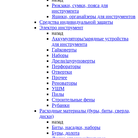
Рюкзаки, сумки, пояса для
инструмента
Ящики, органайзеры для инструментов
Средства индивидуальной защиты
Электро инструмент
назад
Аккумуляторы/зарядные устройства
для инструмента
Гайковерты
Наборы
Дрели/шуруповерты
Перфораторы
Отвертки
Прочее
Реноваторы
УШМ
Пилы
Строительные фены
Рубанки
Расходные материалы (буры, биты, сверла,
диски)
назад
Биты, насадки, наборы
Буры, долота