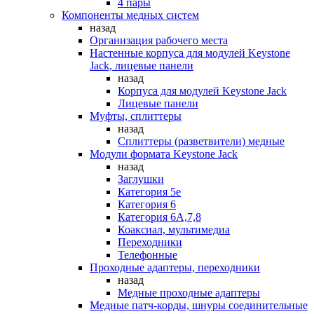
4 пары
Компоненты медных систем
назад
Организация рабочего места
Настенные корпуса для модулей Keystone
Jack, лицевые панели
назад
Корпуса для модулей Keystone Jack
Лицевые панели
Муфты, сплиттеры
назад
Сплиттеры (разветвители) медные
Модули формата Keystone Jack
назад
Заглушки
Категория 5е
Категория 6
Категория 6А,7,8
Коаксиал, мультимедиа
Переходники
Телефонные
Проходные адаптеры, переходники
назад
Медные проходные адаптеры
Медные патч-корды, шнуры соединительные