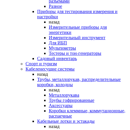
разъемами
Разное
Приборы для тестирования измерения и
настройки
назад
Измерительные приборы для
энергетики
Измерительный инструмент
Для ИБП
Мультиметры
Тестеры и тон-генераторы
Садовый инвентарь
Спорт и туризм
Кабеленесущие системы
назад
Трубы, металлорукав, распределительные
коробки, колодцы
назад
Металлорукава
Трубы гофрированные
Аксессуары
Коробки клеммные, коммутационные,
распаечные
Кабельные лотки и эстакады
назад