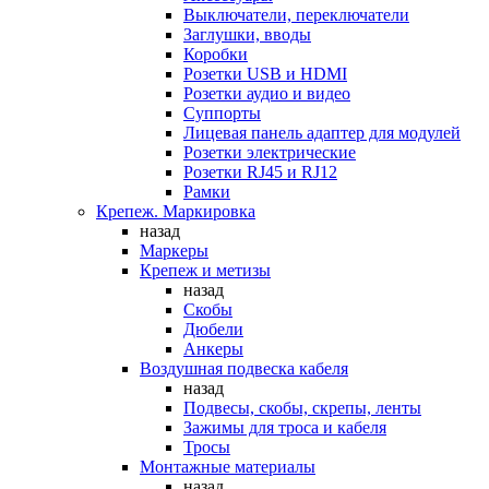
Выключатели, переключатели
Заглушки, вводы
Коробки
Розетки USB и HDMI
Розетки аудио и видео
Суппорты
Лицевая панель адаптер для модулей
Розетки электрические
Розетки RJ45 и RJ12
Рамки
Крепеж. Маркировка
назад
Маркеры
Крепеж и метизы
назад
Скобы
Дюбели
Анкеры
Воздушная подвеска кабеля
назад
Подвесы, скобы, скрепы, ленты
Зажимы для троса и кабеля
Тросы
Монтажные материалы
назад