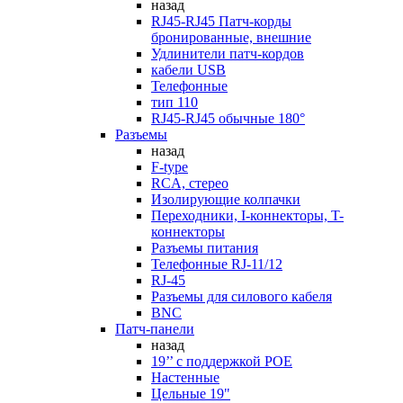
назад
RJ45-RJ45 Патч-корды
бронированные, внешние
Удлинители патч-кордов
кабели USB
Телефонные
тип 110
RJ45-RJ45 обычные 180°
Разъемы
назад
F-type
RCA, стерео
Изолирующие колпачки
Переходники, I-коннекторы, T-
коннекторы
Разъемы питания
Телефонные RJ-11/12
RJ-45
Разъемы для силового кабеля
BNC
Патч-панели
назад
19’’ с поддержкой POE
Настенные
Цельные 19"