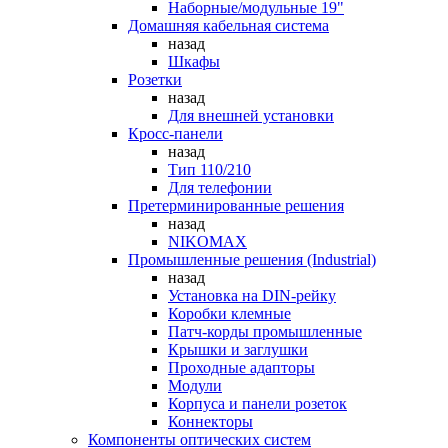
Наборные/модульные 19"
Домашняя кабельная система
назад
Шкафы
Розетки
назад
Для внешней установки
Кросс-панели
назад
Тип 110/210
Для телефонии
Претерминированные решения
назад
NIKOMAX
Промышленные решения (Industrial)
назад
Установка на DIN-рейку
Коробки клемные
Патч-корды промышленные
Крышки и заглушки
Проходные адапторы
Модули
Корпуса и панели розеток
Коннекторы
Компоненты оптических систем