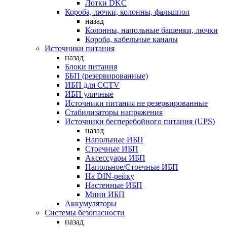
Лотки DKC
Короба, лючки, колонны, фальшпол
назад
Колонны, напольные башенки, лючки
Короба, кабельные каналы
Источники питания
назад
Блоки питания
ББП (резервированные)
ИБП для CCTV
ИБП уличные
Источники питания не резервированные
Стабилизаторы напряжения
Источники бесперебойного питания (UPS)
назад
Напольные ИБП
Стоечные ИБП
Аксессуары ИБП
Напольное/Стоечные ИБП
На DIN-рейку
Настенные ИБП
Мини ИБП
Аккумуляторы
Системы безопасности
назад