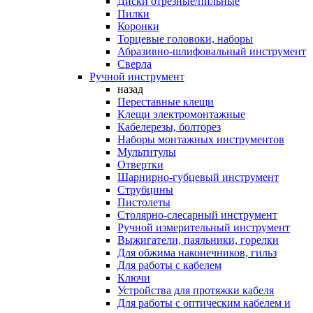
Диски отрезные/пильные
Пилки
Коронки
Торцевые головоки, наборы
Абразивно-шлифовальный инструмент
Сверла
Ручной инструмент
назад
Переставные клещи
Клещи электромонтажные
Кабелерезы, болторез
Наборы монтажных инструментов
Мультитулы
Отвертки
Шарнирно-губцевый инструмент
Струбцины
Пистолеты
Столярно-слесарный инструмент
Ручной измерительный инструмент
Выжигатели, паяльники, горелки
Для обжима наконечников, гильз
Для работы с кабелем
Ключи
Устройства для протяжки кабеля
Для работы с оптическим кабелем и