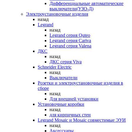
Дифференциальные автоматические
выключатели(УЗО-Д)
Электроустановочные изделия
назад
Legrand
назад
Legrand серия Quteo
Legrand серия Cariva
Legrand серия Valena
ДКС
назад
ДКС серия Viva
Schneider Electric
назад
Выключатели
Розетки и электроустановочные изделия в
сборе
назад
Для внешней установки
Установочные коробки
назад
для кирпичных стен
Legrand Mosaic и Mosaic совместимые ЭУИ
назад
Аксессуары