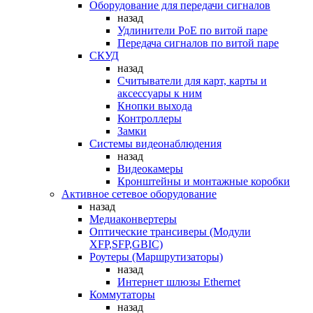
Оборудование для передачи сигналов
назад
Удлинители PoE по витой паре
Передача сигналов по витой паре
СКУД
назад
Считыватели для карт, карты и
аксессуары к ним
Кнопки выхода
Контроллеры
Замки
Системы видеонаблюдения
назад
Видеокамеры
Кронштейны и монтажные коробки
Активное сетевое оборудование
назад
Медиаконвертеры
Оптические трансиверы (Модули
XFP,SFP,GBIC)
Роутеры (Маршрутизаторы)
назад
Интернет шлюзы Ethernet
Коммутаторы
назад