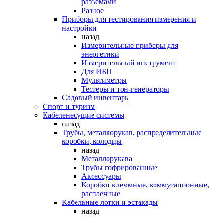
разъемами
Разное
Приборы для тестирования измерения и
настройки
назад
Измерительные приборы для
энергетики
Измерительный инструмент
Для ИБП
Мультиметры
Тестеры и тон-генераторы
Садовый инвентарь
Спорт и туризм
Кабеленесущие системы
назад
Трубы, металлорукав, распределительные
коробки, колодцы
назад
Металлорукава
Трубы гофрированные
Аксессуары
Коробки клеммные, коммутационные,
распаечные
Кабельные лотки и эстакады
назад