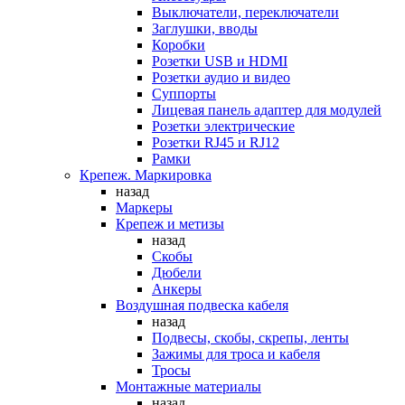
Выключатели, переключатели
Заглушки, вводы
Коробки
Розетки USB и HDMI
Розетки аудио и видео
Суппорты
Лицевая панель адаптер для модулей
Розетки электрические
Розетки RJ45 и RJ12
Рамки
Крепеж. Маркировка
назад
Маркеры
Крепеж и метизы
назад
Скобы
Дюбели
Анкеры
Воздушная подвеска кабеля
назад
Подвесы, скобы, скрепы, ленты
Зажимы для троса и кабеля
Тросы
Монтажные материалы
назад