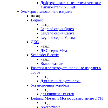
Дифференциальные автоматические
выключатели(УЗО-Д)
Электроустановочные изделия
назад
Legrand
назад
Legrand серия Quteo
Legrand серия Cariva
Legrand серия Valena
ДКС
назад
ДКС серия Viva
Schneider Electric
назад
Выключатели
Розетки и электроустановочные изделия в
сборе
назад
Для внешней установки
Установочные коробки
назад
для кирпичных стен
Legrand Mosaic и Mosaic совместимые ЭУИ
назад
Аксессуары