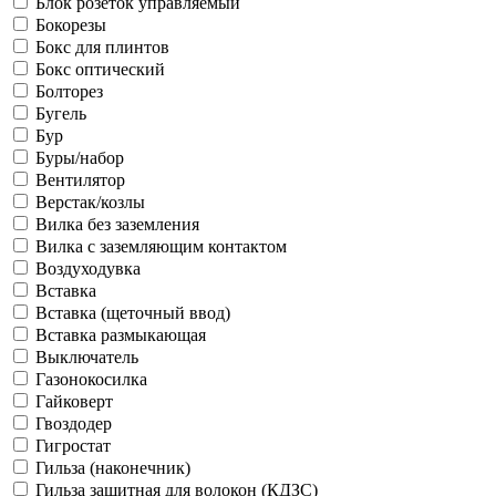
Блок розеток управляемый
Бокорезы
Бокс для плинтов
Бокс оптический
Болторез
Бугель
Бур
Буры/набор
Вентилятор
Верстак/козлы
Вилка без заземления
Вилка с заземляющим контактом
Воздуходувка
Вставка
Вставка (щеточный ввод)
Вставка размыкающая
Выключатель
Газонокосилка
Гайковерт
Гвоздодер
Гигростат
Гильза (наконечник)
Гильза защитная для волокон (КДЗС)