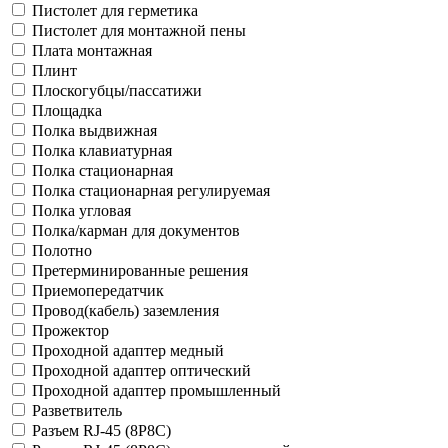
Пистолет для герметика
Пистолет для монтажной пены
Плата монтажная
Плинт
Плоскогубцы/пассатижи
Площадка
Полка выдвижная
Полка клавиатурная
Полка стационарная
Полка стационарная регулируемая
Полка угловая
Полка/карман для документов
Полотно
Претерминированные решения
Приемопередатчик
Провод(кабель) заземления
Прожектор
Проходной адаптер медный
Проходной адаптер оптический
Проходной адаптер промышленный
Разветвитель
Разъем RJ-45 (8P8C)