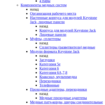
4 пары
Компоненты медных систем
назад
Организация рабочего места
Настенные корпуса для модулей Keystone
Jack, лицевые панели
назад
Корпуса для модулей Keystone Jack
Лицевые панели
Муфты, сплиттеры
назад
Сплиттеры (разветвители) медные
Модули формата Keystone Jack
назад
Заглушки
Категория 5е
Категория 6
Категория 6А,7,8
Коаксиал, мультимедиа
Переходники
Телефонные
Проходные адаптеры, переходники
назад
Медные проходные адаптеры
Медные патч-корды, шнуры соединительные