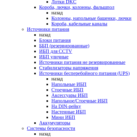
Лотки DKC
Короба, лючки, колонны, фальшпол
назад
Колонны, напольные башенки, лючки
Короба, кабельные каналы
Источники питания
назад
Блоки питания
ББП (резервированные)
ИБП для CCTV
ИБП уличные
Источники питания не резервированные
Стабилизаторы напряжения
Источники бесперебойного питания (UPS)
назад
Напольные ИБП
Стоечные ИБП
Аксессуары ИБП
Напольное/Стоечные ИБП
На DIN-рейку
Настенные ИБП
Мини ИБП
Аккумуляторы
Системы безопасности
назад