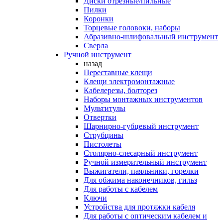
Диски отрезные/пильные
Пилки
Коронки
Торцевые головоки, наборы
Абразивно-шлифовальный инструмент
Сверла
Ручной инструмент
назад
Переставные клещи
Клещи электромонтажные
Кабелерезы, болторез
Наборы монтажных инструментов
Мультитулы
Отвертки
Шарнирно-губцевый инструмент
Струбцины
Пистолеты
Столярно-слесарный инструмент
Ручной измерительный инструмент
Выжигатели, паяльники, горелки
Для обжима наконечников, гильз
Для работы с кабелем
Ключи
Устройства для протяжки кабеля
Для работы с оптическим кабелем и