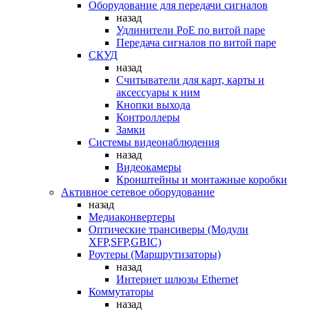
Оборудование для передачи сигналов
назад
Удлинители PoE по витой паре
Передача сигналов по витой паре
СКУД
назад
Считыватели для карт, карты и
аксессуары к ним
Кнопки выхода
Контроллеры
Замки
Системы видеонаблюдения
назад
Видеокамеры
Кронштейны и монтажные коробки
Активное сетевое оборудование
назад
Медиаконвертеры
Оптические трансиверы (Модули
XFP,SFP,GBIC)
Роутеры (Маршрутизаторы)
назад
Интернет шлюзы Ethernet
Коммутаторы
назад