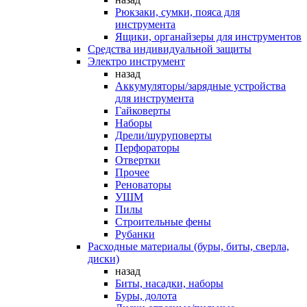
Рюкзаки, сумки, пояса для
инструмента
Ящики, органайзеры для инструментов
Средства индивидуальной защиты
Электро инструмент
назад
Аккумуляторы/зарядные устройства
для инструмента
Гайковерты
Наборы
Дрели/шуруповерты
Перфораторы
Отвертки
Прочее
Реноваторы
УШМ
Пилы
Строительные фены
Рубанки
Расходные материалы (буры, биты, сверла,
диски)
назад
Биты, насадки, наборы
Буры, долота