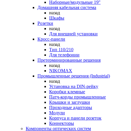
Наборные/модульные 19"
Домашняя кабельная система
назад
Шкафы
Розетки
назад
Для внешней установки
Кросс-панели
назад
Тип 110/210
Для телефонии
Претерминированные решения
назад
NIKOMAX
Промышленные решения (Industrial)
назад
Установка на DIN-рейку
Коробки клемные
Патч-корды промышленные
Крышки и заглушки
Проходные адапторы
Модули
Корпуса и панели розеток
Коннекторы
Компоненты оптических систем