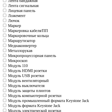
Лента бандажная
Лента сигнальная
Лицевая панель
Ложемент
Лючок
Маркер
Маркеровка кабеля/ПП
Маркировочные кольца
Маршрутизатор
Медиаконвертер
Металлорукав
Микропроцессорная панель
Микроскоп
Модуль 110
Модуль HDMI розетки
Модуль USB розетки
Модуль вентиляторный
Модуль выключателя
Модуль защиты плинтов
Модуль компьютерной розетки
Модуль промышленный формата Keystone Jack
Модуль формата Keystone Jack
Модуль электрической розетки