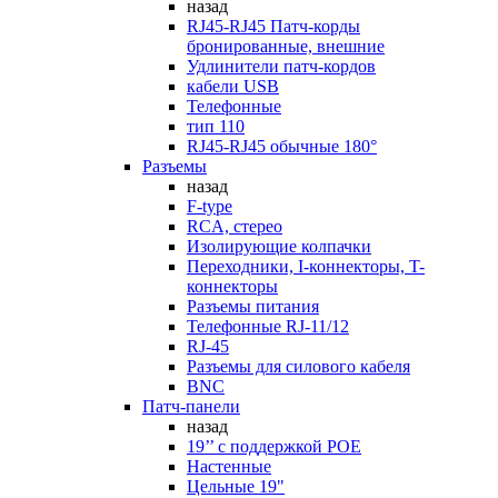
назад
RJ45-RJ45 Патч-корды
бронированные, внешние
Удлинители патч-кордов
кабели USB
Телефонные
тип 110
RJ45-RJ45 обычные 180°
Разъемы
назад
F-type
RCA, стерео
Изолирующие колпачки
Переходники, I-коннекторы, T-
коннекторы
Разъемы питания
Телефонные RJ-11/12
RJ-45
Разъемы для силового кабеля
BNC
Патч-панели
назад
19’’ с поддержкой POE
Настенные
Цельные 19"