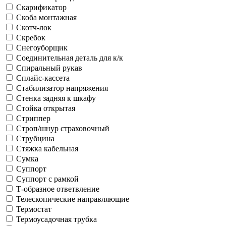
Скарификатор
Скоба монтажная
Скотч-лок
Скребок
Снегоуборщик
Соединительная деталь для к/к
Спиральный рукав
Сплайс-кассета
Стабилизатор напряжения
Стенка задняя к шкафу
Стойка открытая
Стриппер
Строп/шнур страховочный
Струбцина
Стяжка кабельная
Сумка
Суппорт
Суппорт с рамкой
Т-образное ответвление
Телескопические направляющие
Термостат
Термоусадочная трубка