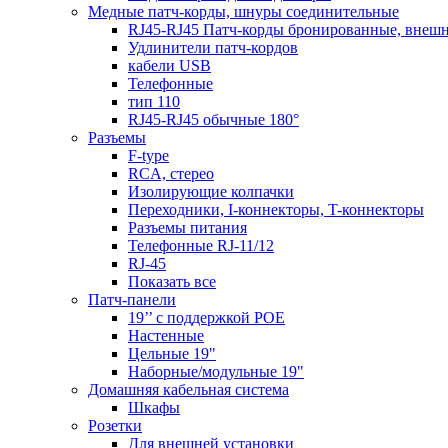
Медные патч-корды, шнуры соединительные
RJ45-RJ45 Патч-корды бронированные, внеш
Удлинители патч-кордов
кабели USB
Телефонные
тип 110
RJ45-RJ45 обычные 180°
Разъемы
F-type
RCA, стерео
Изолирующие колпачки
Переходники, I-коннекторы, T-коннекторы
Разъемы питания
Телефонные RJ-11/12
RJ-45
Показать все
Патч-панели
19’’ с поддержкой POE
Настенные
Цельные 19"
Наборные/модульные 19"
Домашняя кабельная система
Шкафы
Розетки
Для внешней установки