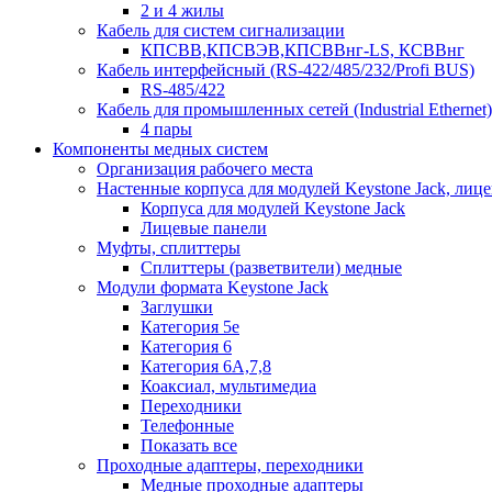
2 и 4 жилы
Кабель для систем сигнализации
КПСВВ,КПСВЭВ,КПСВВнг-LS, КСВВнг
Кабель интерфейсный (RS-422/485/232/Profi BUS)
RS-485/422
Кабель для промышленных сетей (Industrial Ethernet)
4 пары
Компоненты медных систем
Организация рабочего места
Настенные корпуса для модулей Keystone Jack, лиц
Корпуса для модулей Keystone Jack
Лицевые панели
Муфты, сплиттеры
Сплиттеры (разветвители) медные
Модули формата Keystone Jack
Заглушки
Категория 5е
Категория 6
Категория 6А,7,8
Коаксиал, мультимедиа
Переходники
Телефонные
Показать все
Проходные адаптеры, переходники
Медные проходные адаптеры