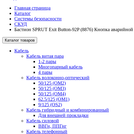
Главная страница
Каталог
Системы безопасности
СКУД
Бастион SPRUT Exit Button-92P (8876) Кнопка аварийной
Каталог товаров
Кабель
Кабель витая пара
1-2 пары
Многопарный кабель
4 пары
Кабель волоконно-оптический
50/125 (OM2)
50/125 (OM3)
50/125 (OM4)
62.5/125 (OM1)
9/125 (OS2)
Кабель гибридный и комбинированный
Для внешней прокладки
Кабель силовой
ВВГн, ППГнг
Кабель телефонный