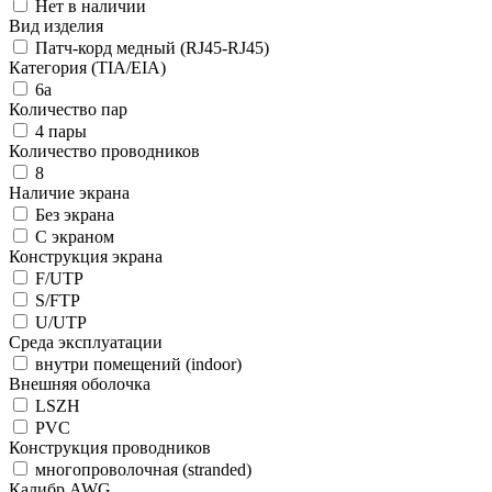
Нет в наличии
Вид изделия
Патч-корд медный (RJ45-RJ45)
Категория (TIA/EIA)
6a
Количество пар
4 пары
Количество проводников
8
Наличие экрана
Без экрана
С экраном
Конструкция экрана
F/UTP
S/FTP
U/UTP
Среда эксплуатации
внутри помещений (indoor)
Внешняя оболочка
LSZH
PVC
Конструкция проводников
многопроволочная (stranded)
Калибр AWG