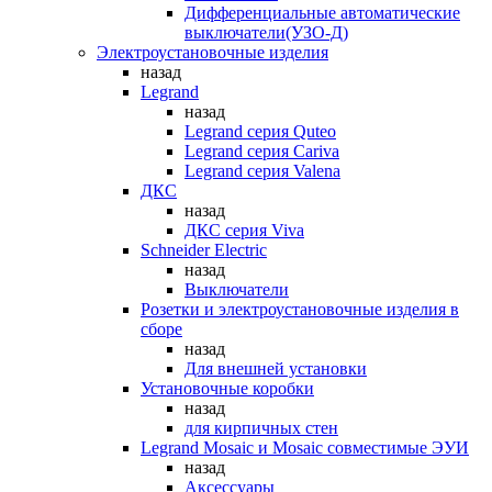
Дифференциальные автоматические
выключатели(УЗО-Д)
Электроустановочные изделия
назад
Legrand
назад
Legrand серия Quteo
Legrand серия Cariva
Legrand серия Valena
ДКС
назад
ДКС серия Viva
Schneider Electric
назад
Выключатели
Розетки и электроустановочные изделия в
сборе
назад
Для внешней установки
Установочные коробки
назад
для кирпичных стен
Legrand Mosaic и Mosaic совместимые ЭУИ
назад
Аксессуары