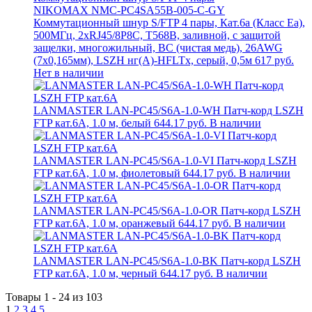
NIKOMAX NMC-PC4SA55B-005-C-GY
Коммутационный шнур S/FTP 4 пары, Кат.6a (Класс Ea),
500МГц, 2хRJ45/8P8C, T568B, заливной, с защитой
защелки, многожильный, BC (чистая медь), 26AWG
(7х0,165мм), LSZH нг(А)-HFLTx, серый, 0,5м
617 руб.
Нет в наличии
LANMASTER LAN-PC45/S6A-1.0-WH Патч-корд LSZH
FTP кат.6A, 1.0 м, белый
644.17 руб.
В наличии
LANMASTER LAN-PC45/S6A-1.0-VI Патч-корд LSZH
FTP кат.6A, 1.0 м, фиолетовый
644.17 руб.
В наличии
LANMASTER LAN-PC45/S6A-1.0-OR Патч-корд LSZH
FTP кат.6A, 1.0 м, оранжевый
644.17 руб.
В наличии
LANMASTER LAN-PC45/S6A-1.0-BK Патч-корд LSZH
FTP кат.6A, 1.0 м, черный
644.17 руб.
В наличии
Товары 1 - 24 из 103
1
2
3
4
5