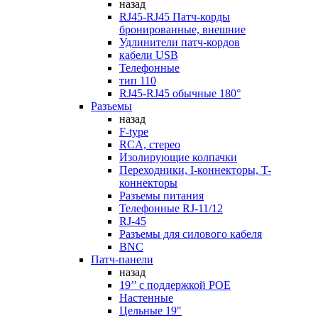
назад
RJ45-RJ45 Патч-корды
бронированные, внешние
Удлинители патч-кордов
кабели USB
Телефонные
тип 110
RJ45-RJ45 обычные 180°
Разъемы
назад
F-type
RCA, стерео
Изолирующие колпачки
Переходники, I-коннекторы, T-
коннекторы
Разъемы питания
Телефонные RJ-11/12
RJ-45
Разъемы для силового кабеля
BNC
Патч-панели
назад
19’’ с поддержкой POE
Настенные
Цельные 19"