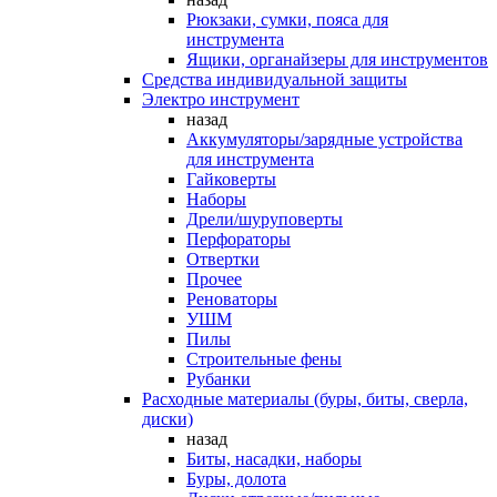
Рюкзаки, сумки, пояса для
инструмента
Ящики, органайзеры для инструментов
Средства индивидуальной защиты
Электро инструмент
назад
Аккумуляторы/зарядные устройства
для инструмента
Гайковерты
Наборы
Дрели/шуруповерты
Перфораторы
Отвертки
Прочее
Реноваторы
УШМ
Пилы
Строительные фены
Рубанки
Расходные материалы (буры, биты, сверла,
диски)
назад
Биты, насадки, наборы
Буры, долота