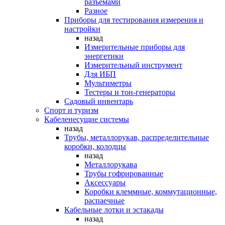
разъемами
Разное
Приборы для тестирования измерения и
настройки
назад
Измерительные приборы для
энергетики
Измерительный инструмент
Для ИБП
Мультиметры
Тестеры и тон-генераторы
Садовый инвентарь
Спорт и туризм
Кабеленесущие системы
назад
Трубы, металлорукав, распределительные
коробки, колодцы
назад
Металлорукава
Трубы гофрированные
Аксессуары
Коробки клеммные, коммутационные,
распаечные
Кабельные лотки и эстакады
назад