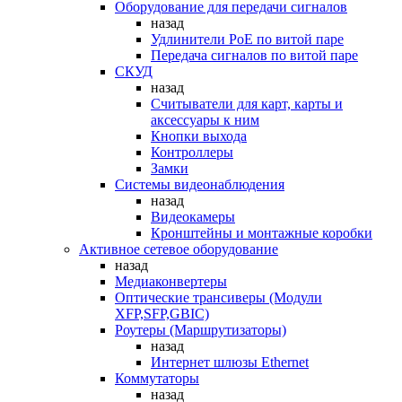
Оборудование для передачи сигналов
назад
Удлинители PoE по витой паре
Передача сигналов по витой паре
СКУД
назад
Считыватели для карт, карты и
аксессуары к ним
Кнопки выхода
Контроллеры
Замки
Системы видеонаблюдения
назад
Видеокамеры
Кронштейны и монтажные коробки
Активное сетевое оборудование
назад
Медиаконвертеры
Оптические трансиверы (Модули
XFP,SFP,GBIC)
Роутеры (Маршрутизаторы)
назад
Интернет шлюзы Ethernet
Коммутаторы
назад