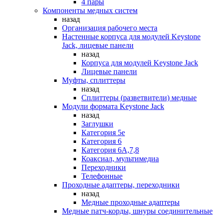
4 пары
Компоненты медных систем
назад
Организация рабочего места
Настенные корпуса для модулей Keystone
Jack, лицевые панели
назад
Корпуса для модулей Keystone Jack
Лицевые панели
Муфты, сплиттеры
назад
Сплиттеры (разветвители) медные
Модули формата Keystone Jack
назад
Заглушки
Категория 5е
Категория 6
Категория 6А,7,8
Коаксиал, мультимедиа
Переходники
Телефонные
Проходные адаптеры, переходники
назад
Медные проходные адаптеры
Медные патч-корды, шнуры соединительные