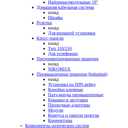
Наборные/модульные 19"
Домашняя кабельная система
назад
Шкафы
Розетки
назад
Для внешней установки
Кросс-панели
назад
Тип 110/210
Для телефонии
Претерминированные решения
назад
NIKOMAX
Промышленные решения (Industrial)
назад
Установка на DIN-рейку
Коробки клемные
Патч-корды промышленные
Крышки и заглушки
Проходные адапторы
Модули
Корпуса и панели розеток
Коннекторы
Компоненты оптических систем