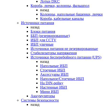
Лотки DKC
Короба, лючки, колонны, фальшпол
назад
Колонны, напольные башенки, лючки
Короба, кабельные каналы
Источники питания
назад
Блоки питания
ББП (резервированные)
ИБП для CCTV
ИБП уличные
Источники питания не резервированные
Стабилизаторы напряжения
Источники бесперебойного питания (UPS)
назад
Напольные ИБП
Стоечные ИБП
Аксессуары ИБП
Напольное/Стоечные ИБП
На DIN-рейку
Настенные ИБП
Мини ИБП
Аккумуляторы
Системы безопасности
назад