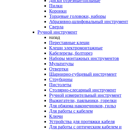
Диски отрезные/пильные
Пилки
Коронки
Торцевые головоки, наборы
Абразивно-шлифовальный инструмент
Сверла
Ручной инструмент
назад
Переставные клещи
Клещи электромонтажные
Кабелерезы, болторез
Наборы монтажных инструментов
Мультитулы
Отвертки
Шарнирно-губцевый инструмент
Струбцины
Пистолеты
Столярно-слесарный инструмент
Ручной измерительный инструмент
Выжигатели, паяльники, горелки
Для обжима наконечников, гильз
Для работы с кабелем
Ключи
Устройства для протяжки кабеля
Для работы с оптическим кабелем и