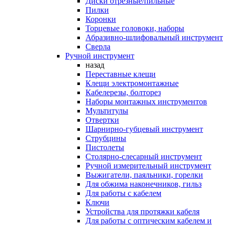
Диски отрезные/пильные
Пилки
Коронки
Торцевые головоки, наборы
Абразивно-шлифовальный инструмент
Сверла
Ручной инструмент
назад
Переставные клещи
Клещи электромонтажные
Кабелерезы, болторез
Наборы монтажных инструментов
Мультитулы
Отвертки
Шарнирно-губцевый инструмент
Струбцины
Пистолеты
Столярно-слесарный инструмент
Ручной измерительный инструмент
Выжигатели, паяльники, горелки
Для обжима наконечников, гильз
Для работы с кабелем
Ключи
Устройства для протяжки кабеля
Для работы с оптическим кабелем и