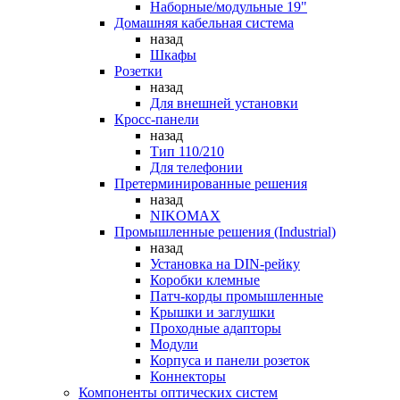
Наборные/модульные 19"
Домашняя кабельная система
назад
Шкафы
Розетки
назад
Для внешней установки
Кросс-панели
назад
Тип 110/210
Для телефонии
Претерминированные решения
назад
NIKOMAX
Промышленные решения (Industrial)
назад
Установка на DIN-рейку
Коробки клемные
Патч-корды промышленные
Крышки и заглушки
Проходные адапторы
Модули
Корпуса и панели розеток
Коннекторы
Компоненты оптических систем