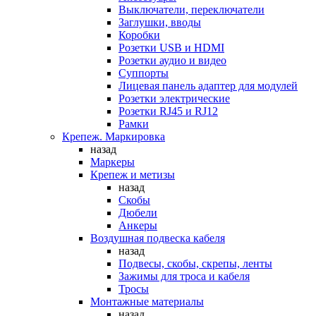
Выключатели, переключатели
Заглушки, вводы
Коробки
Розетки USB и HDMI
Розетки аудио и видео
Суппорты
Лицевая панель адаптер для модулей
Розетки электрические
Розетки RJ45 и RJ12
Рамки
Крепеж. Маркировка
назад
Маркеры
Крепеж и метизы
назад
Скобы
Дюбели
Анкеры
Воздушная подвеска кабеля
назад
Подвесы, скобы, скрепы, ленты
Зажимы для троса и кабеля
Тросы
Монтажные материалы
назад