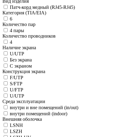
Вид изделия
Патч-корд медный (RJ45-RJ45)
Категория (TIA/EIA)
6
Количество пар
4 пары
Количество проводников
4
Наличие экрана
U/UTP
Без экрана
С экраном
Конструкция экрана
F/UTP
S/FTP
U/FTP
U/UTP
Среда эксплуатации
внутри и вне помещений (in/out)
внутри помещений (indoor)
Внешняя оболочка
LSNH
LSZH