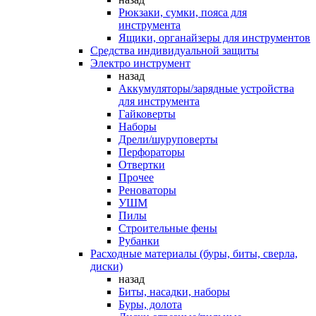
Рюкзаки, сумки, пояса для
инструмента
Ящики, органайзеры для инструментов
Средства индивидуальной защиты
Электро инструмент
назад
Аккумуляторы/зарядные устройства
для инструмента
Гайковерты
Наборы
Дрели/шуруповерты
Перфораторы
Отвертки
Прочее
Реноваторы
УШМ
Пилы
Строительные фены
Рубанки
Расходные материалы (буры, биты, сверла,
диски)
назад
Биты, насадки, наборы
Буры, долота