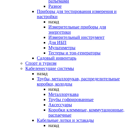
разъемами
Разное
Приборы для тестирования измерения и
настройки
назад
Измерительные приборы для
энергетики
Измерительный инструмент
Для ИБП
Мультиметры
Тестеры и тон-генераторы
Садовый инвентарь
Спорт и туризм
Кабеленесущие системы
назад
Трубы, металлорукав, распределительные
коробки, колодцы
назад
Металлорукава
Трубы гофрированные
Аксессуары
Коробки клеммные, коммутационные,
распаечные
Кабельные лотки и эстакады
назад