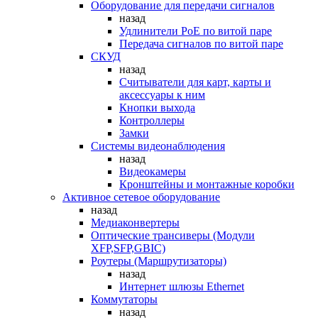
Оборудование для передачи сигналов
назад
Удлинители PoE по витой паре
Передача сигналов по витой паре
СКУД
назад
Считыватели для карт, карты и
аксессуары к ним
Кнопки выхода
Контроллеры
Замки
Системы видеонаблюдения
назад
Видеокамеры
Кронштейны и монтажные коробки
Активное сетевое оборудование
назад
Медиаконвертеры
Оптические трансиверы (Модули
XFP,SFP,GBIC)
Роутеры (Маршрутизаторы)
назад
Интернет шлюзы Ethernet
Коммутаторы
назад