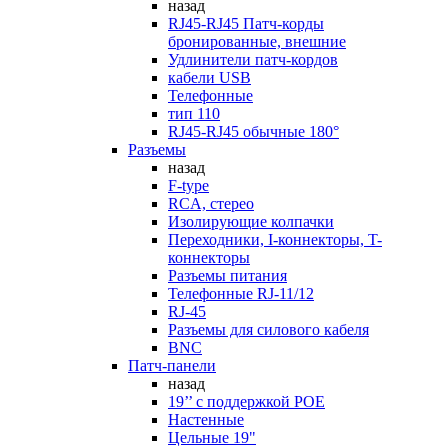
назад
RJ45-RJ45 Патч-корды
бронированные, внешние
Удлинители патч-кордов
кабели USB
Телефонные
тип 110
RJ45-RJ45 обычные 180°
Разъемы
назад
F-type
RCA, стерео
Изолирующие колпачки
Переходники, I-коннекторы, T-
коннекторы
Разъемы питания
Телефонные RJ-11/12
RJ-45
Разъемы для силового кабеля
BNC
Патч-панели
назад
19’’ с поддержкой POE
Настенные
Цельные 19"