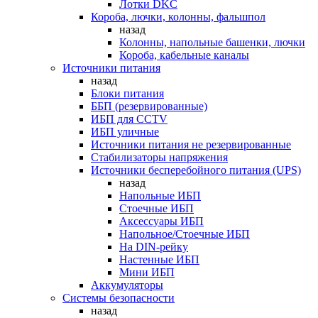
Лотки DKC
Короба, лючки, колонны, фальшпол
назад
Колонны, напольные башенки, лючки
Короба, кабельные каналы
Источники питания
назад
Блоки питания
ББП (резервированные)
ИБП для CCTV
ИБП уличные
Источники питания не резервированные
Стабилизаторы напряжения
Источники бесперебойного питания (UPS)
назад
Напольные ИБП
Стоечные ИБП
Аксессуары ИБП
Напольное/Стоечные ИБП
На DIN-рейку
Настенные ИБП
Мини ИБП
Аккумуляторы
Системы безопасности
назад