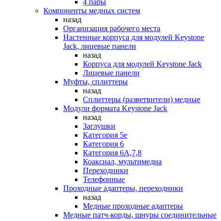
4 пары
Компоненты медных систем
назад
Организация рабочего места
Настенные корпуса для модулей Keystone
Jack, лицевые панели
назад
Корпуса для модулей Keystone Jack
Лицевые панели
Муфты, сплиттеры
назад
Сплиттеры (разветвители) медные
Модули формата Keystone Jack
назад
Заглушки
Категория 5е
Категория 6
Категория 6А,7,8
Коаксиал, мультимедиа
Переходники
Телефонные
Проходные адаптеры, переходники
назад
Медные проходные адаптеры
Медные патч-корды, шнуры соединительные