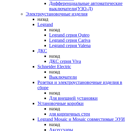
Дифференциальные автоматические
выключатели(УЗО-Д)
Электроустановочные изделия
назад
Legrand
назад
Legrand серия Quteo
Legrand серия Cariva
Legrand серия Valena
ДКС
назад
ДКС серия Viva
Schneider Electric
назад
Выключатели
Розетки и электроустановочные изделия в
сборе
назад
Для внешней установки
Установочные коробки
назад
для кирпичных стен
Legrand Mosaic и Mosaic совместимые ЭУИ
назад
Аксессуары