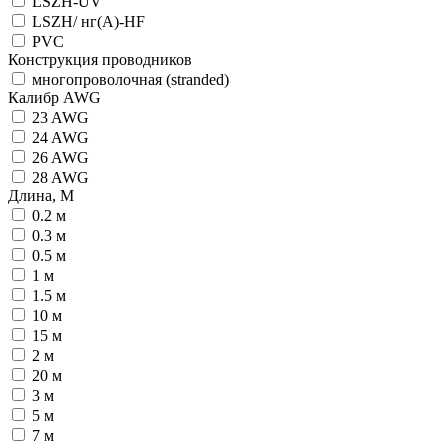
LSZH-UV
LSZH/ нг(A)-HF
PVC
Конструкция проводников
многопроволочная (stranded)
Калибр AWG
23 AWG
24 AWG
26 AWG
28 AWG
Длина, М
0.2 м
0.3 м
0.5 м
1 м
1.5 м
10 м
15 м
2 м
20 м
3 м
5 м
7 м