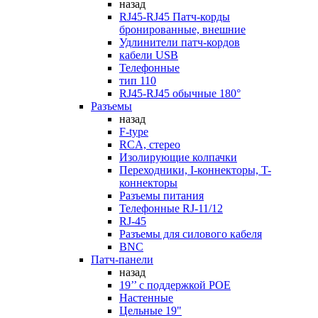
назад
RJ45-RJ45 Патч-корды
бронированные, внешние
Удлинители патч-кордов
кабели USB
Телефонные
тип 110
RJ45-RJ45 обычные 180°
Разъемы
назад
F-type
RCA, стерео
Изолирующие колпачки
Переходники, I-коннекторы, T-
коннекторы
Разъемы питания
Телефонные RJ-11/12
RJ-45
Разъемы для силового кабеля
BNC
Патч-панели
назад
19’’ с поддержкой POE
Настенные
Цельные 19"