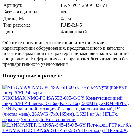
Артикул:
LAN-PC45/S6A-0.5-VI
Базовая единица:
шт
Длина, М:
0.5 м
Тип разъема:
RJ45-RJ45
Цвет:
Фиолетовый
Обратите внимание, что описание и технические
характеристики оборудования, представленного в каталоге,
носят информативный характер и не заменяют консультацию
специалиста. Информация о товаре может быть изменена без
предварительного уведомления.
Популярные в разделе
NIKOMAX NMC-PC4SA55B-005-C-GY Коммутационный
шнур S/FTP 4 пары, Кат.6a (Класс Ea), 500МГц, 2хRJ45/8P8C,
T568B, заливной, с защитой защелки, многожильный, BC
(чистая медь), 26AWG (7х0,165мм), LSZH нг(А)-HFLTx,
серый, 0,5м
617 руб.
Нет в наличии
LANMASTER LAN6A-S45-45-0.5-GY Патч-корд FTP кат.6A,