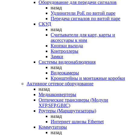
Оборудование для передачи сигналов
назад
Удлинители PoE по витой паре
Передача сигналов по витой паре
СКУД
назад
Считыватели для карт, карты и
аксессуары к ним
Кнопки выхода
Контроллеры
Замки
Системы видеонаблюдения
назад
Видеокамеры
Кронштейны и монтажные коробки
Активное сетевое оборудование
назад
Медиаконвертеры
Оптические трансиверы (Модули
XFP,SFP,GBIC)
Роутеры (Маршрутизаторы)
назад
Интернет шлюзы Ethernet
Коммутаторы
назад