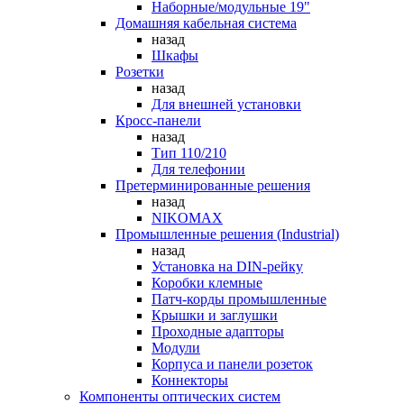
Наборные/модульные 19"
Домашняя кабельная система
назад
Шкафы
Розетки
назад
Для внешней установки
Кросс-панели
назад
Тип 110/210
Для телефонии
Претерминированные решения
назад
NIKOMAX
Промышленные решения (Industrial)
назад
Установка на DIN-рейку
Коробки клемные
Патч-корды промышленные
Крышки и заглушки
Проходные адапторы
Модули
Корпуса и панели розеток
Коннекторы
Компоненты оптических систем