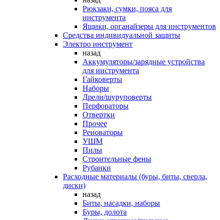
Рюкзаки, сумки, пояса для
инструмента
Ящики, органайзеры для инструментов
Средства индивидуальной защиты
Электро инструмент
назад
Аккумуляторы/зарядные устройства
для инструмента
Гайковерты
Наборы
Дрели/шуруповерты
Перфораторы
Отвертки
Прочее
Реноваторы
УШМ
Пилы
Строительные фены
Рубанки
Расходные материалы (буры, биты, сверла,
диски)
назад
Биты, насадки, наборы
Буры, долота