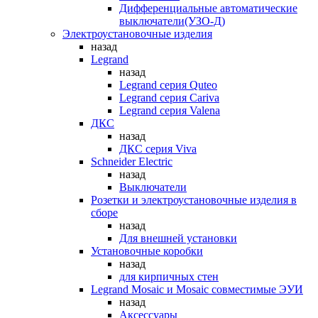
Дифференциальные автоматические
выключатели(УЗО-Д)
Электроустановочные изделия
назад
Legrand
назад
Legrand серия Quteo
Legrand серия Cariva
Legrand серия Valena
ДКС
назад
ДКС серия Viva
Schneider Electric
назад
Выключатели
Розетки и электроустановочные изделия в
сборе
назад
Для внешней установки
Установочные коробки
назад
для кирпичных стен
Legrand Mosaic и Mosaic совместимые ЭУИ
назад
Аксессуары