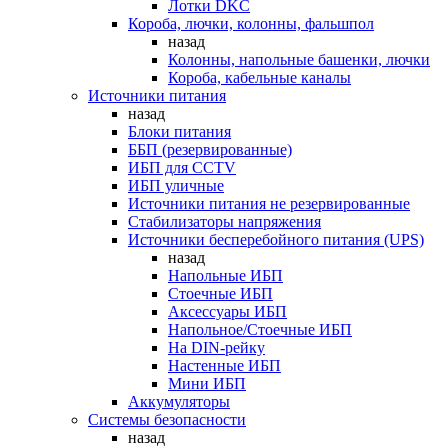
Лотки DKC
Короба, лючки, колонны, фальшпол
назад
Колонны, напольные башенки, лючки
Короба, кабельные каналы
Источники питания
назад
Блоки питания
ББП (резервированные)
ИБП для CCTV
ИБП уличные
Источники питания не резервированные
Стабилизаторы напряжения
Источники бесперебойного питания (UPS)
назад
Напольные ИБП
Стоечные ИБП
Аксессуары ИБП
Напольное/Стоечные ИБП
На DIN-рейку
Настенные ИБП
Мини ИБП
Аккумуляторы
Системы безопасности
назад