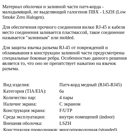
Материал оболочки и заливной части патч-корда -
малодымящий, не выделяющий галогенов ПВХ - LSZH (Low
Smoke Zero Halogen).
Для обеспечения прочного соединения вилки RJ-45 и кабеля
место соединения заливается пластмассой, такое соединение
называется "заливным" или molded.
Для защиты язычка разъема RJ-45 от повреждений и
обламывания в конструкции заливной части предусмотрены
специальные боковые ребра. Особенностью данного решения
является то, что оно не препятствует нажатию на язычок
разъема.
Вид изделия:
Патч-корд медный (RJ45-RJ45)
Категория (TIA/EIA):
6a
Количество пар:
4 пары
Наличие экрана:
С экраном
Конструкция экрана:
F/UTP
Среда эксплуатации:
внутри помещений (indoor)
Внешняя оболочка:
LSZH
Конструкция проводников:
многопроволочная (stranded)