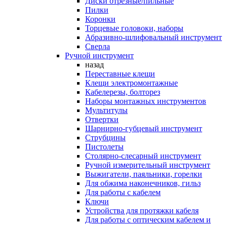
Диски отрезные/пильные
Пилки
Коронки
Торцевые головоки, наборы
Абразивно-шлифовальный инструмент
Сверла
Ручной инструмент
назад
Переставные клещи
Клещи электромонтажные
Кабелерезы, болторез
Наборы монтажных инструментов
Мультитулы
Отвертки
Шарнирно-губцевый инструмент
Струбцины
Пистолеты
Столярно-слесарный инструмент
Ручной измерительный инструмент
Выжигатели, паяльники, горелки
Для обжима наконечников, гильз
Для работы с кабелем
Ключи
Устройства для протяжки кабеля
Для работы с оптическим кабелем и