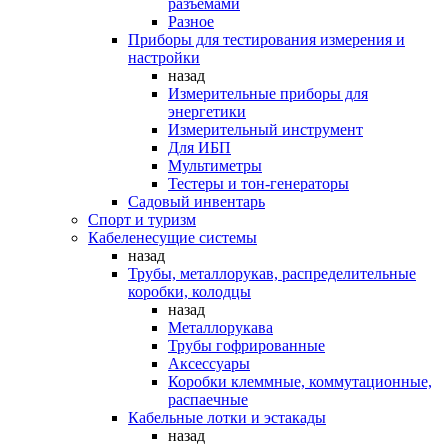
разъемами
Разное
Приборы для тестирования измерения и
настройки
назад
Измерительные приборы для
энергетики
Измерительный инструмент
Для ИБП
Мультиметры
Тестеры и тон-генераторы
Садовый инвентарь
Спорт и туризм
Кабеленесущие системы
назад
Трубы, металлорукав, распределительные
коробки, колодцы
назад
Металлорукава
Трубы гофрированные
Аксессуары
Коробки клеммные, коммутационные,
распаечные
Кабельные лотки и эстакады
назад