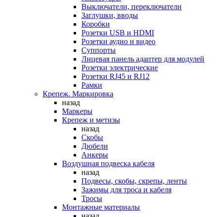
Выключатели, переключатели
Заглушки, вводы
Коробки
Розетки USB и HDMI
Розетки аудио и видео
Суппорты
Лицевая панель адаптер для модулей
Розетки электрические
Розетки RJ45 и RJ12
Рамки
Крепеж. Маркировка
назад
Маркеры
Крепеж и метизы
назад
Скобы
Дюбели
Анкеры
Воздушная подвеска кабеля
назад
Подвесы, скобы, скрепы, ленты
Зажимы для троса и кабеля
Тросы
Монтажные материалы
назад