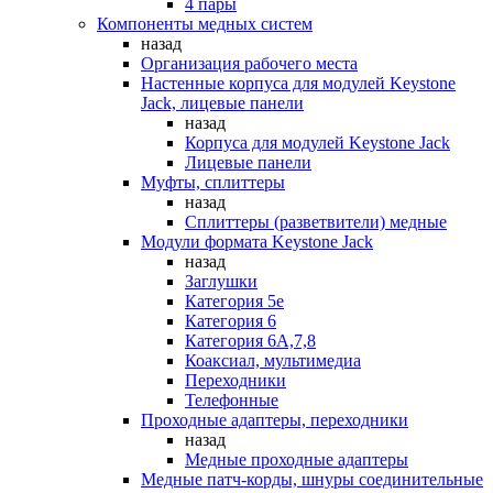
4 пары
Компоненты медных систем
назад
Организация рабочего места
Настенные корпуса для модулей Keystone
Jack, лицевые панели
назад
Корпуса для модулей Keystone Jack
Лицевые панели
Муфты, сплиттеры
назад
Сплиттеры (разветвители) медные
Модули формата Keystone Jack
назад
Заглушки
Категория 5е
Категория 6
Категория 6А,7,8
Коаксиал, мультимедиа
Переходники
Телефонные
Проходные адаптеры, переходники
назад
Медные проходные адаптеры
Медные патч-корды, шнуры соединительные