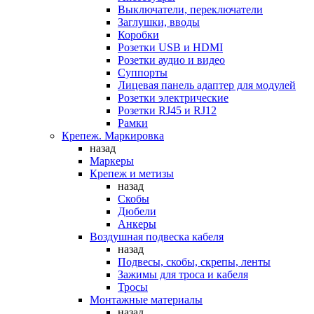
Выключатели, переключатели
Заглушки, вводы
Коробки
Розетки USB и HDMI
Розетки аудио и видео
Суппорты
Лицевая панель адаптер для модулей
Розетки электрические
Розетки RJ45 и RJ12
Рамки
Крепеж. Маркировка
назад
Маркеры
Крепеж и метизы
назад
Скобы
Дюбели
Анкеры
Воздушная подвеска кабеля
назад
Подвесы, скобы, скрепы, ленты
Зажимы для троса и кабеля
Тросы
Монтажные материалы
назад