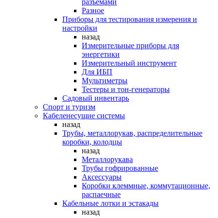
разъемами
Разное
Приборы для тестирования измерения и
настройки
назад
Измерительные приборы для
энергетики
Измерительный инструмент
Для ИБП
Мультиметры
Тестеры и тон-генераторы
Садовый инвентарь
Спорт и туризм
Кабеленесущие системы
назад
Трубы, металлорукав, распределительные
коробки, колодцы
назад
Металлорукава
Трубы гофрированные
Аксессуары
Коробки клеммные, коммутационные,
распаечные
Кабельные лотки и эстакады
назад