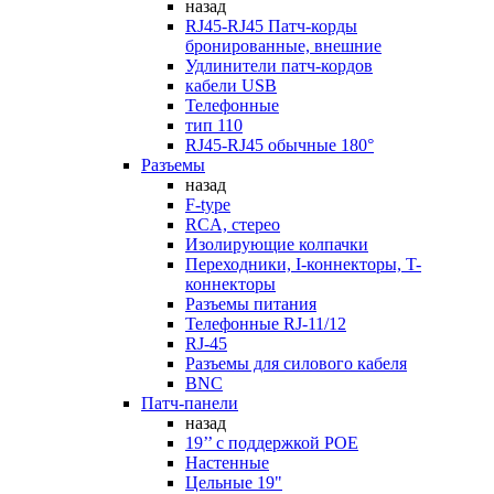
назад
RJ45-RJ45 Патч-корды
бронированные, внешние
Удлинители патч-кордов
кабели USB
Телефонные
тип 110
RJ45-RJ45 обычные 180°
Разъемы
назад
F-type
RCA, стерео
Изолирующие колпачки
Переходники, I-коннекторы, T-
коннекторы
Разъемы питания
Телефонные RJ-11/12
RJ-45
Разъемы для силового кабеля
BNC
Патч-панели
назад
19’’ с поддержкой POE
Настенные
Цельные 19"