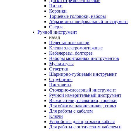
Диски отрезные/пильные
Пилки
Коронки
Торцевые головоки, наборы
Абразивно-шлифовальный инструмент
Сверла
Ручной инструмент
назад
Переставные клещи
Клещи электромонтажные
Кабелерезы, болторез
Наборы монтажных инструментов
Мультитулы
Отвертки
Шарнирно-губцевый инструмент
Струбцины
Пистолеты
Столярно-слесарный инструмент
Ручной измерительный инструмент
Выжигатели, паяльники, горелки
Для обжима наконечников, гильз
Для работы с кабелем
Ключи
Устройства для протяжки кабеля
Для работы с оптическим кабелем и