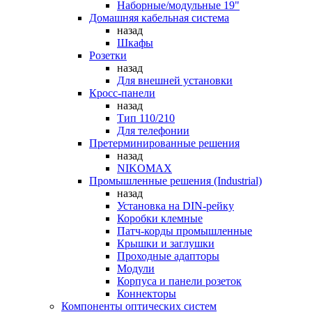
Наборные/модульные 19"
Домашняя кабельная система
назад
Шкафы
Розетки
назад
Для внешней установки
Кросс-панели
назад
Тип 110/210
Для телефонии
Претерминированные решения
назад
NIKOMAX
Промышленные решения (Industrial)
назад
Установка на DIN-рейку
Коробки клемные
Патч-корды промышленные
Крышки и заглушки
Проходные адапторы
Модули
Корпуса и панели розеток
Коннекторы
Компоненты оптических систем