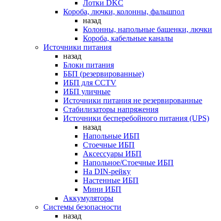
Лотки DKC
Короба, лючки, колонны, фальшпол
назад
Колонны, напольные башенки, лючки
Короба, кабельные каналы
Источники питания
назад
Блоки питания
ББП (резервированные)
ИБП для CCTV
ИБП уличные
Источники питания не резервированные
Стабилизаторы напряжения
Источники бесперебойного питания (UPS)
назад
Напольные ИБП
Стоечные ИБП
Аксессуары ИБП
Напольное/Стоечные ИБП
На DIN-рейку
Настенные ИБП
Мини ИБП
Аккумуляторы
Системы безопасности
назад