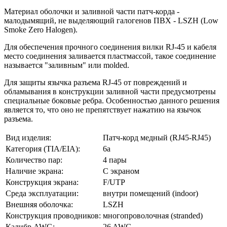
Материал оболочки и заливной части патч-корда -
малодымящий, не выделяющий галогенов ПВХ - LSZH (Low
Smoke Zero Halogen).
Для обеспечения прочного соединения вилки RJ-45 и кабеля
место соединения заливается пластмассой, такое соединение
называется "заливным" или molded.
Для защиты язычка разъема RJ-45 от повреждений и
обламывания в конструкции заливной части предусмотрены
специальные боковые ребра. Особенностью данного решения
является то, что оно не препятствует нажатию на язычок
разъема.
Вид изделия:
Патч-корд медный (RJ45-RJ45)
Категория (TIA/EIA):
6a
Количество пар:
4 пары
Наличие экрана:
С экраном
Конструкция экрана:
F/UTP
Среда эксплуатации:
внутри помещений (indoor)
Внешняя оболочка:
LSZH
Конструкция проводников:
многопроволочная (stranded)
Калибр AWG:
26 AWG