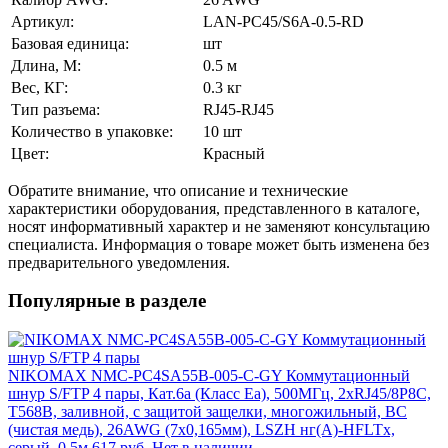
Артикул:
LAN-PC45/S6A-0.5-RD
Базовая единица:
шт
Длина, М:
0.5 м
Вес, КГ:
0.3 кг
Тип разъема:
RJ45-RJ45
Количество в упаковке:
10 шт
Цвет:
Красный
Обратите внимание, что описание и технические
характеристики оборудования, представленного в каталоге,
носят информативный характер и не заменяют консультацию
специалиста. Информация о товаре может быть изменена без
предварительного уведомления.
Популярные в разделе
NIKOMAX NMC-PC4SA55B-005-C-GY Коммутационный
шнур S/FTP 4 пары, Кат.6a (Класс Ea), 500МГц, 2хRJ45/8P8C,
T568B, заливной, с защитой защелки, многожильный, BC
(чистая медь), 26AWG (7х0,165мм), LSZH нг(А)-HFLTx,
серый, 0,5м
617 руб.
Нет в наличии