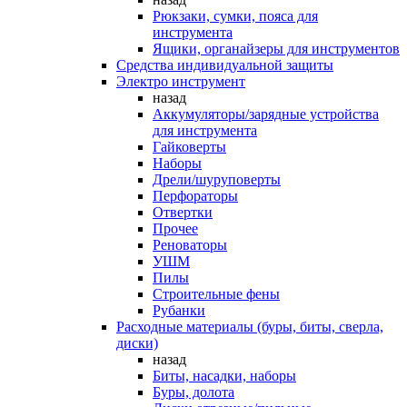
Рюкзаки, сумки, пояса для
инструмента
Ящики, органайзеры для инструментов
Средства индивидуальной защиты
Электро инструмент
назад
Аккумуляторы/зарядные устройства
для инструмента
Гайковерты
Наборы
Дрели/шуруповерты
Перфораторы
Отвертки
Прочее
Реноваторы
УШМ
Пилы
Строительные фены
Рубанки
Расходные материалы (буры, биты, сверла,
диски)
назад
Биты, насадки, наборы
Буры, долота