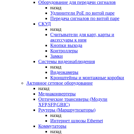
Оборудование для передачи сигналов
назад
Удлинители PoE по витой паре
Передача сигналов по витой паре
СКУД
назад
Считыватели для карт, карты и
аксессуары к ним
Кнопки выхода
Контроллеры
Замки
Системы видеонаблюдения
назад
Видеокамеры
Кронштейны и монтажные коробки
Активное сетевое оборудование
назад
Медиаконвертеры
Оптические трансиверы (Модули
XFP,SFP,GBIC)
Роутеры (Маршрутизаторы)
назад
Интернет шлюзы Ethernet
Коммутаторы
назад