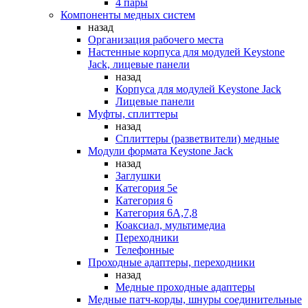
4 пары
Компоненты медных систем
назад
Организация рабочего места
Настенные корпуса для модулей Keystone
Jack, лицевые панели
назад
Корпуса для модулей Keystone Jack
Лицевые панели
Муфты, сплиттеры
назад
Сплиттеры (разветвители) медные
Модули формата Keystone Jack
назад
Заглушки
Категория 5е
Категория 6
Категория 6А,7,8
Коаксиал, мультимедиа
Переходники
Телефонные
Проходные адаптеры, переходники
назад
Медные проходные адаптеры
Медные патч-корды, шнуры соединительные