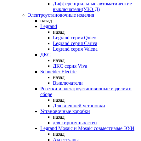
Дифференциальные автоматические
выключатели(УЗО-Д)
Электроустановочные изделия
назад
Legrand
назад
Legrand серия Quteo
Legrand серия Cariva
Legrand серия Valena
ДКС
назад
ДКС серия Viva
Schneider Electric
назад
Выключатели
Розетки и электроустановочные изделия в
сборе
назад
Для внешней установки
Установочные коробки
назад
для кирпичных стен
Legrand Mosaic и Mosaic совместимые ЭУИ
назад
Аксессуары