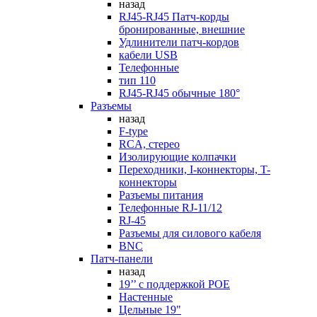
назад
RJ45-RJ45 Патч-корды
бронированные, внешние
Удлинители патч-кордов
кабели USB
Телефонные
тип 110
RJ45-RJ45 обычные 180°
Разъемы
назад
F-type
RCA, стерео
Изолирующие колпачки
Переходники, I-коннекторы, T-
коннекторы
Разъемы питания
Телефонные RJ-11/12
RJ-45
Разъемы для силового кабеля
BNC
Патч-панели
назад
19’’ с поддержкой POE
Настенные
Цельные 19"