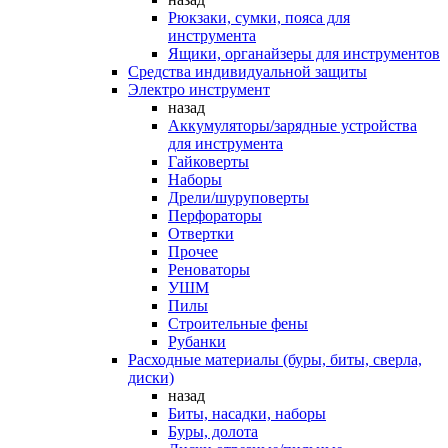
Рюкзаки, сумки, пояса для
инструмента
Ящики, органайзеры для инструментов
Средства индивидуальной защиты
Электро инструмент
назад
Аккумуляторы/зарядные устройства
для инструмента
Гайковерты
Наборы
Дрели/шуруповерты
Перфораторы
Отвертки
Прочее
Реноваторы
УШМ
Пилы
Строительные фены
Рубанки
Расходные материалы (буры, биты, сверла,
диски)
назад
Биты, насадки, наборы
Буры, долота