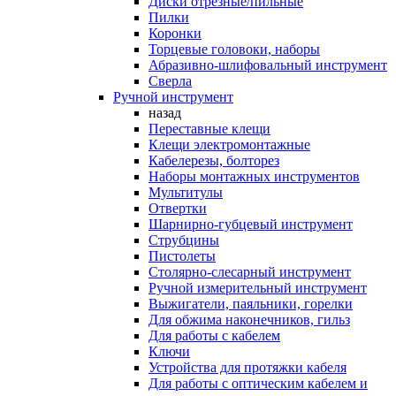
Диски отрезные/пильные
Пилки
Коронки
Торцевые головоки, наборы
Абразивно-шлифовальный инструмент
Сверла
Ручной инструмент
назад
Переставные клещи
Клещи электромонтажные
Кабелерезы, болторез
Наборы монтажных инструментов
Мультитулы
Отвертки
Шарнирно-губцевый инструмент
Струбцины
Пистолеты
Столярно-слесарный инструмент
Ручной измерительный инструмент
Выжигатели, паяльники, горелки
Для обжима наконечников, гильз
Для работы с кабелем
Ключи
Устройства для протяжки кабеля
Для работы с оптическим кабелем и