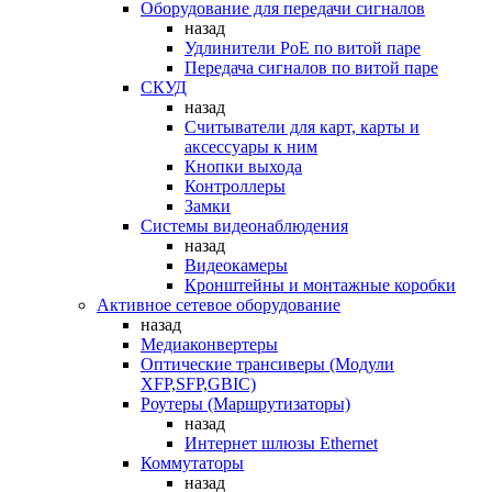
Оборудование для передачи сигналов
назад
Удлинители PoE по витой паре
Передача сигналов по витой паре
СКУД
назад
Считыватели для карт, карты и
аксессуары к ним
Кнопки выхода
Контроллеры
Замки
Системы видеонаблюдения
назад
Видеокамеры
Кронштейны и монтажные коробки
Активное сетевое оборудование
назад
Медиаконвертеры
Оптические трансиверы (Модули
XFP,SFP,GBIC)
Роутеры (Маршрутизаторы)
назад
Интернет шлюзы Ethernet
Коммутаторы
назад