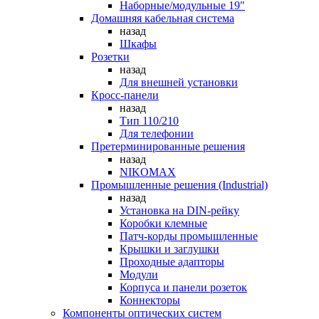
Наборные/модульные 19"
Домашняя кабельная система
назад
Шкафы
Розетки
назад
Для внешней установки
Кросс-панели
назад
Тип 110/210
Для телефонии
Претерминированные решения
назад
NIKOMAX
Промышленные решения (Industrial)
назад
Установка на DIN-рейку
Коробки клемные
Патч-корды промышленные
Крышки и заглушки
Проходные адапторы
Модули
Корпуса и панели розеток
Коннекторы
Компоненты оптических систем