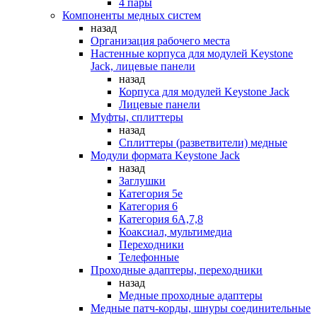
4 пары
Компоненты медных систем
назад
Организация рабочего места
Настенные корпуса для модулей Keystone
Jack, лицевые панели
назад
Корпуса для модулей Keystone Jack
Лицевые панели
Муфты, сплиттеры
назад
Сплиттеры (разветвители) медные
Модули формата Keystone Jack
назад
Заглушки
Категория 5е
Категория 6
Категория 6А,7,8
Коаксиал, мультимедиа
Переходники
Телефонные
Проходные адаптеры, переходники
назад
Медные проходные адаптеры
Медные патч-корды, шнуры соединительные