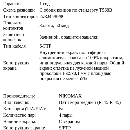
Гарантия
1 год
Схема разводки
С обоих концов по стандарту T568B
Тип коннекторов
2xRJ45/8P8C
Покрытие
Золото, 50 мкд
контактов
Защитный
Заливной, с защитой защелки
колпачок
Тип кабеля
S/FTP
Внутренний экран: полиэфирная
алюминиевая фольга со 100% покрытием,
Конструкция
индивидуальная для каждой пары. Общий
экрана
экран: оплетка из луженой медной
проволоки 16x5x0,1 мм с площадью
покрытия не менее 55%
Производитель:
NIKOMAX
Вид изделия:
Патч-корд медный (RJ45-RJ45)
Категория (TIA/EIA):
6a
Количество пар:
4 пары
Наличие экрана:
С экраном
Конструкция экрана:
S/FTP