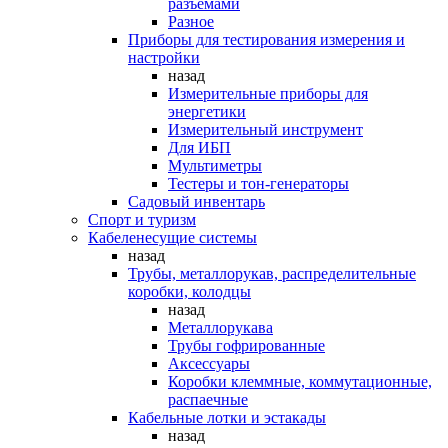
разъемами
Разное
Приборы для тестирования измерения и
настройки
назад
Измерительные приборы для
энергетики
Измерительный инструмент
Для ИБП
Мультиметры
Тестеры и тон-генераторы
Садовый инвентарь
Спорт и туризм
Кабеленесущие системы
назад
Трубы, металлорукав, распределительные
коробки, колодцы
назад
Металлорукава
Трубы гофрированные
Аксессуары
Коробки клеммные, коммутационные,
распаечные
Кабельные лотки и эстакады
назад