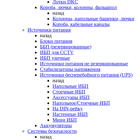
Лотки DKC
Короба, лючки, колонны, фальшпол
назад
Колонны, напольные башенки, лючки
Короба, кабельные каналы
Источники питания
назад
Блоки питания
ББП (резервированные)
ИБП для CCTV
ИБП уличные
Источники питания не резервированные
Стабилизаторы напряжения
Источники бесперебойного питания (UPS)
назад
Напольные ИБП
Стоечные ИБП
Аксессуары ИБП
Напольное/Стоечные ИБП
На DIN-рейку
Настенные ИБП
Мини ИБП
Аккумуляторы
Системы безопасности
назад