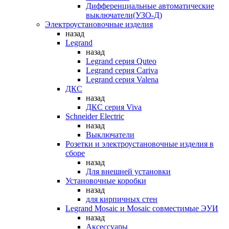
Дифференциальные автоматические
выключатели(УЗО-Д)
Электроустановочные изделия
назад
Legrand
назад
Legrand серия Quteo
Legrand серия Cariva
Legrand серия Valena
ДКС
назад
ДКС серия Viva
Schneider Electric
назад
Выключатели
Розетки и электроустановочные изделия в
сборе
назад
Для внешней установки
Установочные коробки
назад
для кирпичных стен
Legrand Mosaic и Mosaic совместимые ЭУИ
назад
Аксессуары