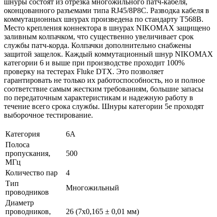
шнуры состоят из отрезка многожильного патч-кабеля,
оконцованного разъемами типа RJ45/8P8C. Разводка кабеля в
коммутационных шнурах произведена по стандарту T568B.
Место крепления коннектора в шнурах NIKOMAX защищено
заливным колпачком, что существенно увеличивает срок
службы патч-корда. Колпачки дополнительно снабжены
защитой защелок. Каждый коммутационный шнур NIKOMAX
категории 6 и выше при производстве проходит 100%
проверку на тестерах Fluke DTX. Это позволяет
гарантировать не только их работоспособность, но и полное
соответствие самым жестким требованиям, большие запасы
по передаточным характеристикам и надежную работу в
течение всего срока службы. Шнуры категории 5е проходят
выборочное тестирование.
Категория
6А
Полоса
пропускания,
500
МГц
Количество пар
4
Тип
Многожильный
проводников
Диаметр
проводников,
26 (7x0,165 ± 0,01 мм)