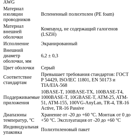
AWG
Материал
изоляции
Вспененный полиэтилен (PE foam)
проводников
Материал
Компаунд, не содержащий галогенов
внешней
(LSZH)
оболочки
Исполнение
Экранированный
Внешний
диаметр
6,2 ± 0,3
оболочки, мм
Цвет оболочки
Серый
Превышает требования стандартов: ГОСТ
Соответствие
Р 54429, ISO/IEC 11801, EN 50173 и
стандартам
TIA/EIA-568
10BASE-T, 100BASE-TX, 100BASE-T4,
Поддерживаемые
1000BASE-T, 10GBASE-T, ATM-25, ATM-
приложения
51, ATM-155, 100VG-AnyLan, TR-4, TR-16
Active, TR-16 Passive
Диапазоны
Хранение от -20 до +60 °C. Монтаж от 0 до
температур, °C
+50 °C. Эксплуатация от -20 до +60 °C
Индивидуальная
Полиэтиленовый пакет
упаковка