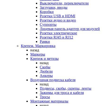
Выключатели, переключатели
Заглушки, вводы
Коробки
Розетки USB и HDMI
Розетки аудио и видео
Суппорты
Лицевая панель адаптер для модулей
Розетки электрические
Розетки RJ45 и RJ12
Рамки
Крепеж. Маркировка
назад
Маркеры
Крепеж и метизы
назад
Скобы
Дюбели
Анкеры
Воздушная подвеска кабеля
назад
Подвесы, скобы, скрепы, ленты
Зажимы для троса и кабеля
Тросы
Монтажные материалы
назад