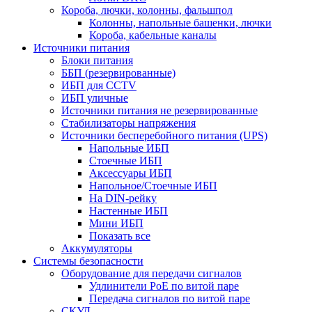
Короба, лючки, колонны, фальшпол
Колонны, напольные башенки, лючки
Короба, кабельные каналы
Источники питания
Блоки питания
ББП (резервированные)
ИБП для CCTV
ИБП уличные
Источники питания не резервированные
Стабилизаторы напряжения
Источники бесперебойного питания (UPS)
Напольные ИБП
Стоечные ИБП
Аксессуары ИБП
Напольное/Стоечные ИБП
На DIN-рейку
Настенные ИБП
Мини ИБП
Показать все
Аккумуляторы
Системы безопасности
Оборудование для передачи сигналов
Удлинители PoE по витой паре
Передача сигналов по витой паре
СКУД