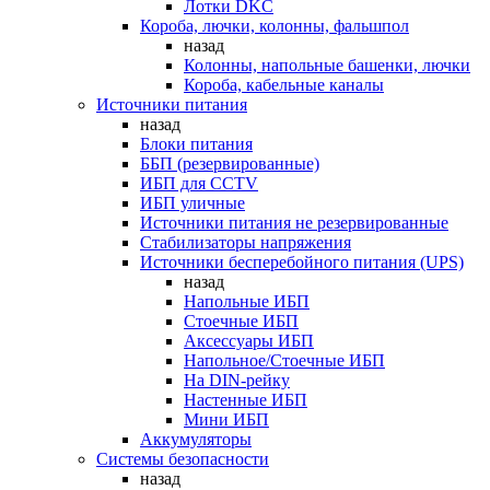
Лотки DKC
Короба, лючки, колонны, фальшпол
назад
Колонны, напольные башенки, лючки
Короба, кабельные каналы
Источники питания
назад
Блоки питания
ББП (резервированные)
ИБП для CCTV
ИБП уличные
Источники питания не резервированные
Стабилизаторы напряжения
Источники бесперебойного питания (UPS)
назад
Напольные ИБП
Стоечные ИБП
Аксессуары ИБП
Напольное/Стоечные ИБП
На DIN-рейку
Настенные ИБП
Мини ИБП
Аккумуляторы
Системы безопасности
назад