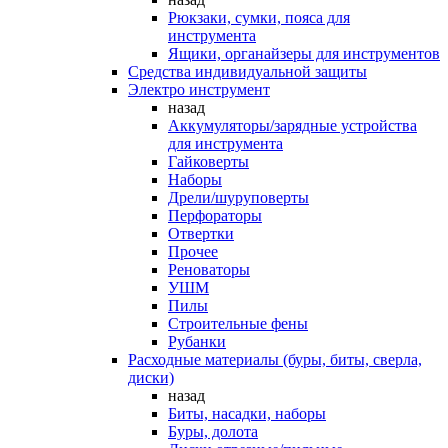
Рюкзаки, сумки, пояса для
инструмента
Ящики, органайзеры для инструментов
Средства индивидуальной защиты
Электро инструмент
назад
Аккумуляторы/зарядные устройства
для инструмента
Гайковерты
Наборы
Дрели/шуруповерты
Перфораторы
Отвертки
Прочее
Реноваторы
УШМ
Пилы
Строительные фены
Рубанки
Расходные материалы (буры, биты, сверла,
диски)
назад
Биты, насадки, наборы
Буры, долота