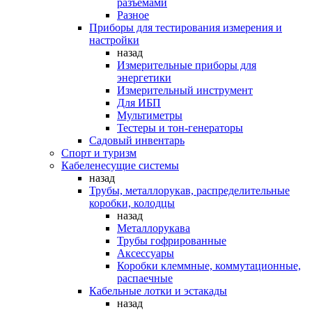
разъемами
Разное
Приборы для тестирования измерения и
настройки
назад
Измерительные приборы для
энергетики
Измерительный инструмент
Для ИБП
Мультиметры
Тестеры и тон-генераторы
Садовый инвентарь
Спорт и туризм
Кабеленесущие системы
назад
Трубы, металлорукав, распределительные
коробки, колодцы
назад
Металлорукава
Трубы гофрированные
Аксессуары
Коробки клеммные, коммутационные,
распаечные
Кабельные лотки и эстакады
назад