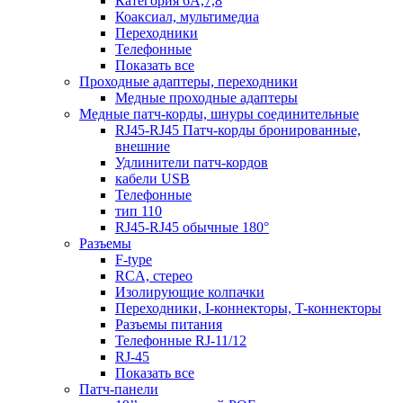
Категория 6А,7,8
Коаксиал, мультимедиа
Переходники
Телефонные
Показать все
Проходные адаптеры, переходники
Медные проходные адаптеры
Медные патч-корды, шнуры соединительные
RJ45-RJ45 Патч-корды бронированные,
внешние
Удлинители патч-кордов
кабели USB
Телефонные
тип 110
RJ45-RJ45 обычные 180°
Разъемы
F-type
RCA, стерео
Изолирующие колпачки
Переходники, I-коннекторы, T-коннекторы
Разъемы питания
Телефонные RJ-11/12
RJ-45
Показать все
Патч-панели