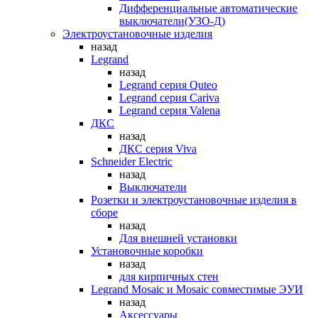
Дифференциальные автоматические
выключатели(УЗО-Д)
Электроустановочные изделия
назад
Legrand
назад
Legrand серия Quteo
Legrand серия Cariva
Legrand серия Valena
ДКС
назад
ДКС серия Viva
Schneider Electric
назад
Выключатели
Розетки и электроустановочные изделия в
сборе
назад
Для внешней установки
Установочные коробки
назад
для кирпичных стен
Legrand Mosaic и Mosaic совместимые ЭУИ
назад
Аксессуары