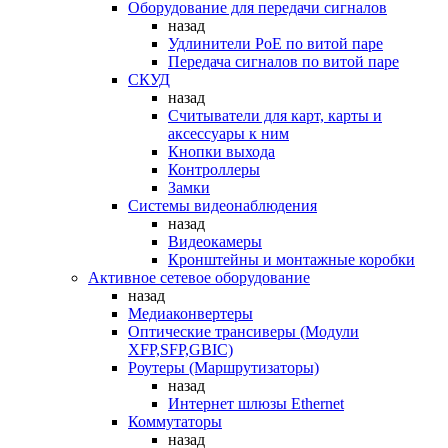
Оборудование для передачи сигналов
назад
Удлинители PoE по витой паре
Передача сигналов по витой паре
СКУД
назад
Считыватели для карт, карты и
аксессуары к ним
Кнопки выхода
Контроллеры
Замки
Системы видеонаблюдения
назад
Видеокамеры
Кронштейны и монтажные коробки
Активное сетевое оборудование
назад
Медиаконвертеры
Оптические трансиверы (Модули
XFP,SFP,GBIC)
Роутеры (Маршрутизаторы)
назад
Интернет шлюзы Ethernet
Коммутаторы
назад