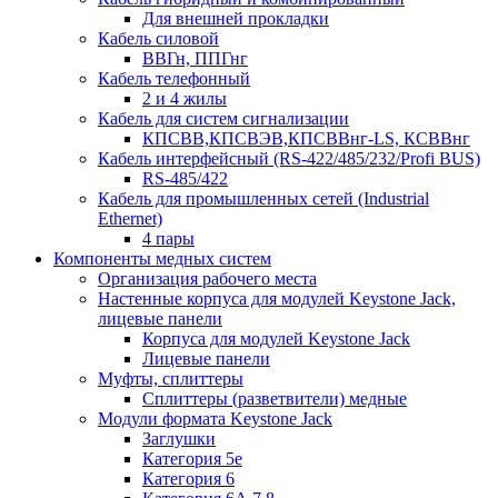
Для внешней прокладки
Кабель силовой
ВВГн, ППГнг
Кабель телефонный
2 и 4 жилы
Кабель для систем сигнализации
КПСВВ,КПСВЭВ,КПСВВнг-LS, КСВВнг
Кабель интерфейсный (RS-422/485/232/Profi BUS)
RS-485/422
Кабель для промышленных сетей (Industrial
Ethernet)
4 пары
Компоненты медных систем
Организация рабочего места
Настенные корпуса для модулей Keystone Jack,
лицевые панели
Корпуса для модулей Keystone Jack
Лицевые панели
Муфты, сплиттеры
Сплиттеры (разветвители) медные
Модули формата Keystone Jack
Заглушки
Категория 5е
Категория 6