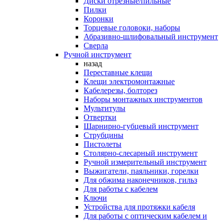
Диски отрезные/пильные
Пилки
Коронки
Торцевые головоки, наборы
Абразивно-шлифовальный инструмент
Сверла
Ручной инструмент
назад
Переставные клещи
Клещи электромонтажные
Кабелерезы, болторез
Наборы монтажных инструментов
Мультитулы
Отвертки
Шарнирно-губцевый инструмент
Струбцины
Пистолеты
Столярно-слесарный инструмент
Ручной измерительный инструмент
Выжигатели, паяльники, горелки
Для обжима наконечников, гильз
Для работы с кабелем
Ключи
Устройства для протяжки кабеля
Для работы с оптическим кабелем и