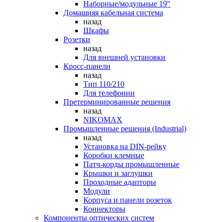
Наборные/модульные 19"
Домашняя кабельная система
назад
Шкафы
Розетки
назад
Для внешней установки
Кросс-панели
назад
Тип 110/210
Для телефонии
Претерминированные решения
назад
NIKOMAX
Промышленные решения (Industrial)
назад
Установка на DIN-рейку
Коробки клемные
Патч-корды промышленные
Крышки и заглушки
Проходные адапторы
Модули
Корпуса и панели розеток
Коннекторы
Компоненты оптических систем