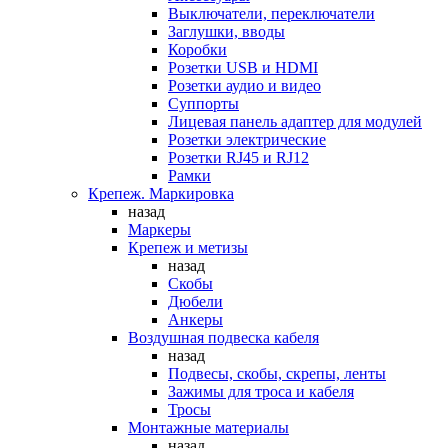
Выключатели, переключатели
Заглушки, вводы
Коробки
Розетки USB и HDMI
Розетки аудио и видео
Суппорты
Лицевая панель адаптер для модулей
Розетки электрические
Розетки RJ45 и RJ12
Рамки
Крепеж. Маркировка
назад
Маркеры
Крепеж и метизы
назад
Скобы
Дюбели
Анкеры
Воздушная подвеска кабеля
назад
Подвесы, скобы, скрепы, ленты
Зажимы для троса и кабеля
Тросы
Монтажные материалы
назад