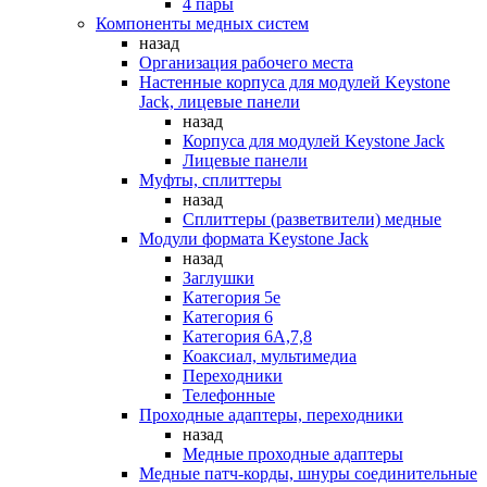
4 пары
Компоненты медных систем
назад
Организация рабочего места
Настенные корпуса для модулей Keystone
Jack, лицевые панели
назад
Корпуса для модулей Keystone Jack
Лицевые панели
Муфты, сплиттеры
назад
Сплиттеры (разветвители) медные
Модули формата Keystone Jack
назад
Заглушки
Категория 5е
Категория 6
Категория 6А,7,8
Коаксиал, мультимедиа
Переходники
Телефонные
Проходные адаптеры, переходники
назад
Медные проходные адаптеры
Медные патч-корды, шнуры соединительные