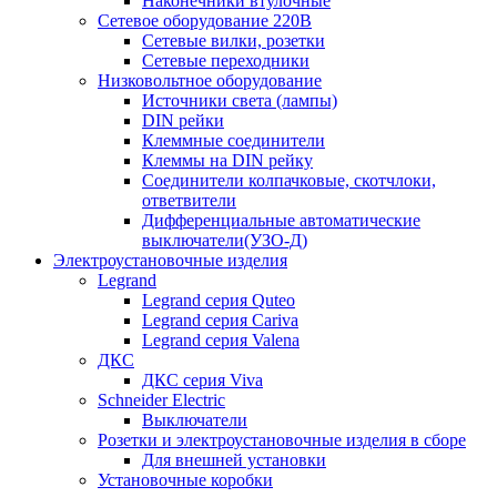
Наконечники втулочные
Сетевое оборудование 220В
Сетевые вилки, розетки
Сетевые переходники
Низковольтное оборудование
Источники света (лампы)
DIN рейки
Клеммные соединители
Клеммы на DIN рейку
Соединители колпачковые, скотчлоки,
ответвители
Дифференциальные автоматические
выключатели(УЗО-Д)
Электроустановочные изделия
Legrand
Legrand серия Quteo
Legrand серия Cariva
Legrand серия Valena
ДКС
ДКС серия Viva
Schneider Electric
Выключатели
Розетки и электроустановочные изделия в сборе
Для внешней установки
Установочные коробки