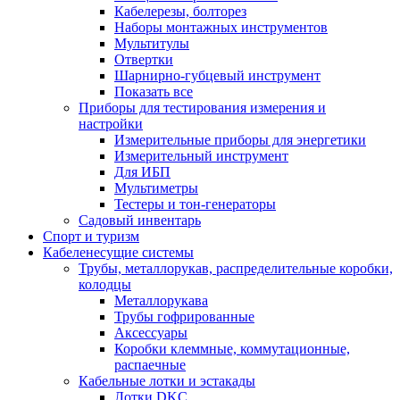
Кабелерезы, болторез
Наборы монтажных инструментов
Мультитулы
Отвертки
Шарнирно-губцевый инструмент
Показать все
Приборы для тестирования измерения и
настройки
Измерительные приборы для энергетики
Измерительный инструмент
Для ИБП
Мультиметры
Тестеры и тон-генераторы
Садовый инвентарь
Спорт и туризм
Кабеленесущие системы
Трубы, металлорукав, распределительные коробки,
колодцы
Металлорукава
Трубы гофрированные
Аксессуары
Коробки клеммные, коммутационные,
распаечные
Кабельные лотки и эстакады
Лотки DKC