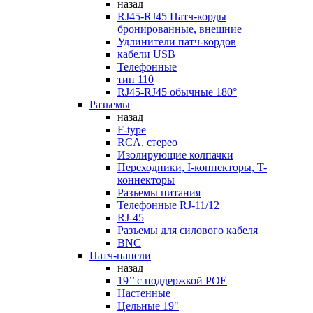
назад
RJ45-RJ45 Патч-корды
бронированные, внешние
Удлинители патч-кордов
кабели USB
Телефонные
тип 110
RJ45-RJ45 обычные 180°
Разъемы
назад
F-type
RCA, стерео
Изолирующие колпачки
Переходники, I-коннекторы, T-
коннекторы
Разъемы питания
Телефонные RJ-11/12
RJ-45
Разъемы для силового кабеля
BNC
Патч-панели
назад
19’’ с поддержкой POE
Настенные
Цельные 19"