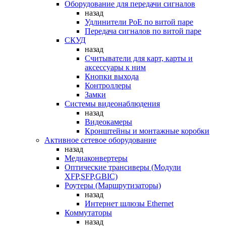
Оборудование для передачи сигналов
назад
Удлинители PoE по витой паре
Передача сигналов по витой паре
СКУД
назад
Считыватели для карт, карты и
аксессуары к ним
Кнопки выхода
Контроллеры
Замки
Системы видеонаблюдения
назад
Видеокамеры
Кронштейны и монтажные коробки
Активное сетевое оборудование
назад
Медиаконвертеры
Оптические трансиверы (Модули
XFP,SFP,GBIC)
Роутеры (Маршрутизаторы)
назад
Интернет шлюзы Ethernet
Коммутаторы
назад