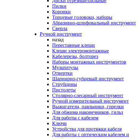
Диски отрезные/пильные
Пилки
Коронки
Торцевые головоки, наборы
Абразивно-шлифовальный инструмент
Сверла
Ручной инструмент
назад
Переставные клещи
Клещи электромонтажные
Кабелерезы, болторез
Наборы монтажных инструментов
Мультитулы
Отвертки
Шарнирно-губцевый инструмент
Струбцины
Пистолеты
Столярно-слесарный инструмент
Ручной измерительный инструмент
Выжигатели, паяльники, горелки
Для обжима наконечников, гильз
Для работы с кабелем
Ключи
Устройства для протяжки кабеля
Для работы с оптическим кабелем и