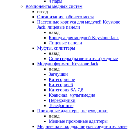
4 пары
Компоненты медных систем
назад
Организация рабочего места
Настенные корпуса для модулей Keystone
Jack, лицевые панели
назад
Корпуса для модулей Keystone Jack
Лицевые панели
Муфты, сплиттеры
назад
Сплиттеры (разветвители) медные
Модули формата Keystone Jack
назад
Заглушки
Категория 5е
Категория 6
Категория 6А,7,8
Коаксиал, мультимедиа
Переходники
Телефонные
Проходные адаптеры, переходники
назад
Медные проходные адаптеры
Медные патч-корды, шнуры соединительные