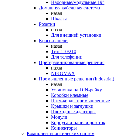
Наборные/модульные 19"
Домашняя кабельная система
назад
Шкафы
Розетки
назад
Для внешней установки
Кросс-панели
назад
Тип 110/210
Для телефонии
Претерминированные решения
назад
NIKOMAX
Промышленные решения (Industrial)
назад
Установка на DIN-рейку
Коробки клемные
Патч-корды промышленные
Крышки и заглушки
Проходные адапторы
Модули
Корпуса и панели розеток
Коннекторы
Компоненты оптических систем