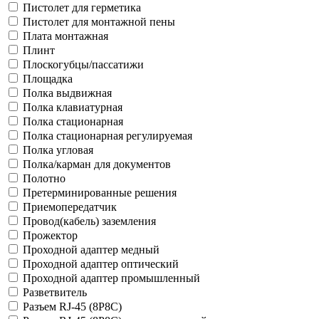
Пистолет для герметика
Пистолет для монтажной пены
Плата монтажная
Плинт
Плоскогубцы/пассатижи
Площадка
Полка выдвижная
Полка клавиатурная
Полка стационарная
Полка стационарная регулируемая
Полка угловая
Полка/карман для документов
Полотно
Претерминированные решения
Приемопередатчик
Провод(кабель) заземления
Прожектор
Проходной адаптер медный
Проходной адаптер оптический
Проходной адаптер промышленный
Разветвитель
Разъем RJ-45 (8P8C)