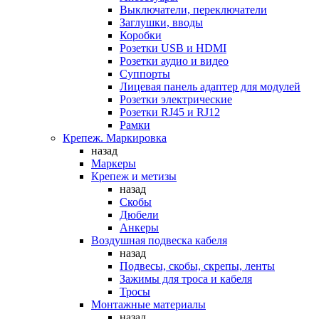
Выключатели, переключатели
Заглушки, вводы
Коробки
Розетки USB и HDMI
Розетки аудио и видео
Суппорты
Лицевая панель адаптер для модулей
Розетки электрические
Розетки RJ45 и RJ12
Рамки
Крепеж. Маркировка
назад
Маркеры
Крепеж и метизы
назад
Скобы
Дюбели
Анкеры
Воздушная подвеска кабеля
назад
Подвесы, скобы, скрепы, ленты
Зажимы для троса и кабеля
Тросы
Монтажные материалы
назад