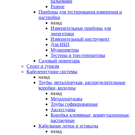
разъемами
Разное
Приборы для тестирования измерения и
настройки
назад
Измерительные приборы для
энергетики
Измерительный инструмент
Для ИБП
Мультиметры
Тестеры и тон-генераторы
Садовый инвентарь
Спорт и туризм
Кабеленесущие системы
назад
Трубы, металлорукав, распределительные
коробки, колодцы
назад
Металлорукава
Трубы гофрированные
Аксессуары
Коробки клеммные, коммутационные,
распаечные
Кабельные лотки и эстакады
назад