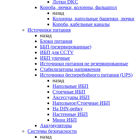
Лотки DKC
Короба, лючки, колонны, фальшпол
назад
Колонны, напольные башенки, лючки
Короба, кабельные каналы
Источники питания
назад
Блоки питания
ББП (резервированные)
ИБП для CCTV
ИБП уличные
Источники питания не резервированные
Стабилизаторы напряжения
Источники бесперебойного питания (UPS)
назад
Напольные ИБП
Стоечные ИБП
Аксессуары ИБП
Напольное/Стоечные ИБП
На DIN-рейку
Настенные ИБП
Мини ИБП
Аккумуляторы
Системы безопасности
назад