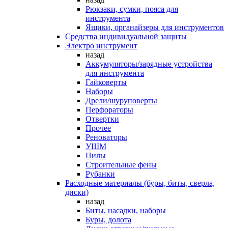
Рюкзаки, сумки, пояса для
инструмента
Ящики, органайзеры для инструментов
Средства индивидуальной защиты
Электро инструмент
назад
Аккумуляторы/зарядные устройства
для инструмента
Гайковерты
Наборы
Дрели/шуруповерты
Перфораторы
Отвертки
Прочее
Реноваторы
УШМ
Пилы
Строительные фены
Рубанки
Расходные материалы (буры, биты, сверла,
диски)
назад
Биты, насадки, наборы
Буры, долота