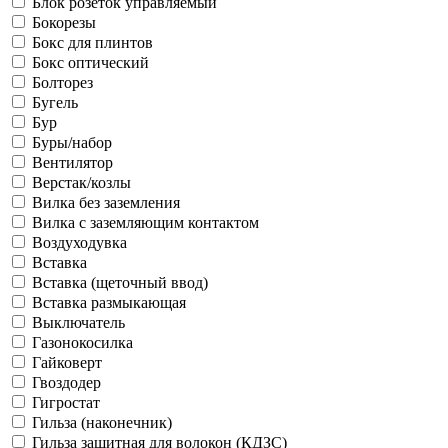
Блок розеток управляемый
Бокорезы
Бокс для плинтов
Бокс оптический
Болторез
Бугель
Бур
Буры/набор
Вентилятор
Верстак/козлы
Вилка без заземления
Вилка с заземляющим контактом
Воздуходувка
Вставка
Вставка (щеточный ввод)
Вставка размыкающая
Выключатель
Газонокосилка
Гайковерт
Гвоздодер
Гигростат
Гильза (наконечник)
Гильза защитная для волокон (КДЗС)