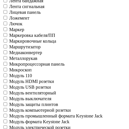
Лента бандажная
Лента сигнальная
Лицевая панель
Ложемент
Лючок
Маркер
Маркеровка кабеля/ПП
Маркировочные кольца
Маршрутизатор
Медиаконвертер
Металлорукав
Микропроцессорная панель
Микроскоп
Модуль 110
Модуль HDMI розетки
Модуль USB розетки
Модуль вентиляторный
Модуль выключателя
Модуль защиты плинтов
Модуль компьютерной розетки
Модуль промышленный формата Keystone Jack
Модуль формата Keystone Jack
Модуль электрической розетки