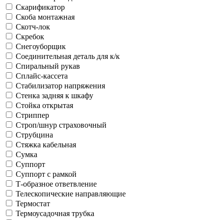
Скарификатор
Скоба монтажная
Скотч-лок
Скребок
Снегоуборщик
Соединительная деталь для к/к
Спиральный рукав
Сплайс-кассета
Стабилизатор напряжения
Стенка задняя к шкафу
Стойка открытая
Стриппер
Строп/шнур страховочный
Струбцина
Стяжка кабельная
Сумка
Суппорт
Суппорт с рамкой
Т-образное ответвление
Телескопические направляющие
Термостат
Термоусадочная трубка