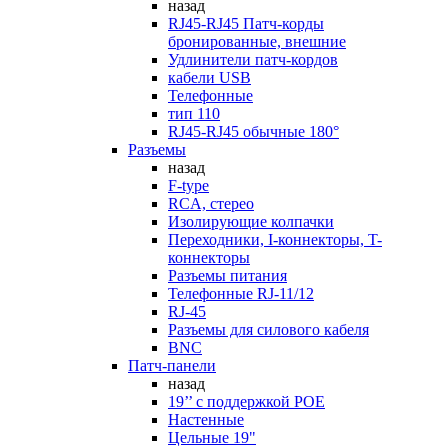
назад
RJ45-RJ45 Патч-корды
бронированные, внешние
Удлинители патч-кордов
кабели USB
Телефонные
тип 110
RJ45-RJ45 обычные 180°
Разъемы
назад
F-type
RCA, стерео
Изолирующие колпачки
Переходники, I-коннекторы, T-
коннекторы
Разъемы питания
Телефонные RJ-11/12
RJ-45
Разъемы для силового кабеля
BNC
Патч-панели
назад
19’’ с поддержкой POE
Настенные
Цельные 19"