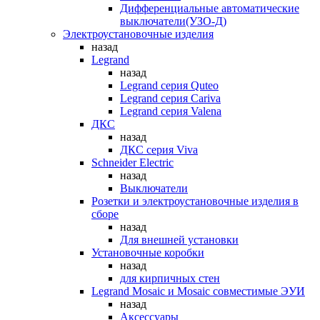
Дифференциальные автоматические
выключатели(УЗО-Д)
Электроустановочные изделия
назад
Legrand
назад
Legrand серия Quteo
Legrand серия Cariva
Legrand серия Valena
ДКС
назад
ДКС серия Viva
Schneider Electric
назад
Выключатели
Розетки и электроустановочные изделия в
сборе
назад
Для внешней установки
Установочные коробки
назад
для кирпичных стен
Legrand Mosaic и Mosaic совместимые ЭУИ
назад
Аксессуары