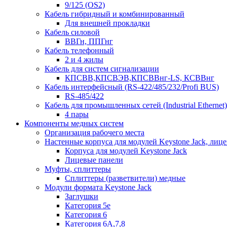
9/125 (OS2)
Кабель гибридный и комбинированный
Для внешней прокладки
Кабель силовой
ВВГн, ППГнг
Кабель телефонный
2 и 4 жилы
Кабель для систем сигнализации
КПСВВ,КПСВЭВ,КПСВВнг-LS, КСВВнг
Кабель интерфейсный (RS-422/485/232/Profi BUS)
RS-485/422
Кабель для промышленных сетей (Industrial Ethernet)
4 пары
Компоненты медных систем
Организация рабочего места
Настенные корпуса для модулей Keystone Jack, лиц
Корпуса для модулей Keystone Jack
Лицевые панели
Муфты, сплиттеры
Сплиттеры (разветвители) медные
Модули формата Keystone Jack
Заглушки
Категория 5е
Категория 6
Категория 6А,7,8