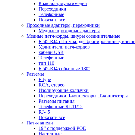
Коаксиал, мультимедиа
Переходники
Телефонные
Показать все
Проходные адаптеры, переходники
Медные проходные адаптеры
Медные патч-корды, шнуры соединительные
RJ45-RJ45 Патч-корды бронированные, внеш
Удлинители патч-кордов
кабели USB
Телефонные
тип 110
RJ45-RJ45 обычные 180°
Разъемы
F-type
RCA, стерео
Изолирующие колпачки
Переходники, I-коннекторы, T-коннекторы
Разъемы питания
Телефонные RJ-11/12
RJ-45
Показать все
Патч-панели
19’’ с поддержкой POE
Настенные