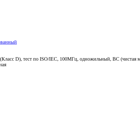
рованный
асс D), тест по ISO/IEC, 100МГц, одножильный, BC (чистая м
ная