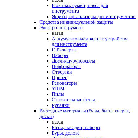
Рюкзаки, сумки, пояса для
инструмента
Ящики, органайзеры для инструментов
Средства индивидуальной защиты
Электро инструмент
назад
Аккумуляторы/зарядные устройства
для инструмента
Гайковерты
Наборы
Дрели/шуруповерты
Перфораторы
Отвертки
Прочее
Реноваторы
УШМ
Пилы
Строительные фены
Рубанки
Расходные материалы (буры, биты, сверла,
диски)
назад
Биты, насадки, наборы
Буры, долота