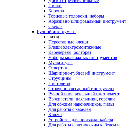
Диски отрезные/пильные
Пилки
Коронки
Торцевые головоки, наборы
Абразивно-шлифовальный инструмент
Сверла
Ручной инструмент
назад
Переставные клещи
Клещи электромонтажные
Кабелерезы, болторез
Наборы монтажных инструментов
Мультитулы
Отвертки
Шарнирно-губцевый инструмент
Струбцины
Пистолеты
Столярно-слесарный инструмент
Ручной измерительный инструмент
Выжигатели, паяльники, горелки
Для обжима наконечников, гильз
Для работы с кабелем
Ключи
Устройства для протяжки кабеля
Для работы с оптическим кабелем и