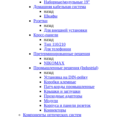
Наборные/модульные 19"
Домашняя кабельная система
назад
Шкафы
Розетки
назад
Для внешней установки
Кросс-панели
назад
Тип 110/210
Для телефонии
Претерминированные решения
назад
NIKOMAX
Промышленные решения (Industrial)
назад
Установка на DIN-рейку
Коробки клемные
Патч-корды промышленные
Крышки и заглушки
Проходные адапторы
Модули
Корпуса и панели розеток
Коннекторы
Компоненты оптических систем