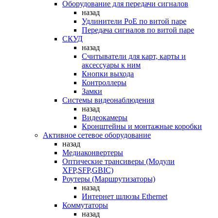
Оборудование для передачи сигналов
назад
Удлинители PoE по витой паре
Передача сигналов по витой паре
СКУД
назад
Считыватели для карт, карты и
аксессуары к ним
Кнопки выхода
Контроллеры
Замки
Системы видеонаблюдения
назад
Видеокамеры
Кронштейны и монтажные коробки
Активное сетевое оборудование
назад
Медиаконвертеры
Оптические трансиверы (Модули
XFP,SFP,GBIC)
Роутеры (Маршрутизаторы)
назад
Интернет шлюзы Ethernet
Коммутаторы
назад