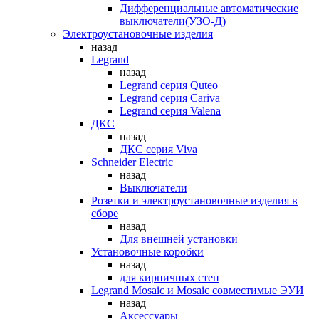
Дифференциальные автоматические
выключатели(УЗО-Д)
Электроустановочные изделия
назад
Legrand
назад
Legrand серия Quteo
Legrand серия Cariva
Legrand серия Valena
ДКС
назад
ДКС серия Viva
Schneider Electric
назад
Выключатели
Розетки и электроустановочные изделия в
сборе
назад
Для внешней установки
Установочные коробки
назад
для кирпичных стен
Legrand Mosaic и Mosaic совместимые ЭУИ
назад
Аксессуары