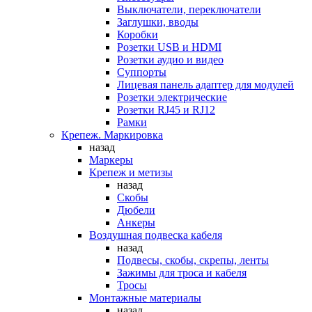
Выключатели, переключатели
Заглушки, вводы
Коробки
Розетки USB и HDMI
Розетки аудио и видео
Суппорты
Лицевая панель адаптер для модулей
Розетки электрические
Розетки RJ45 и RJ12
Рамки
Крепеж. Маркировка
назад
Маркеры
Крепеж и метизы
назад
Скобы
Дюбели
Анкеры
Воздушная подвеска кабеля
назад
Подвесы, скобы, скрепы, ленты
Зажимы для троса и кабеля
Тросы
Монтажные материалы
назад