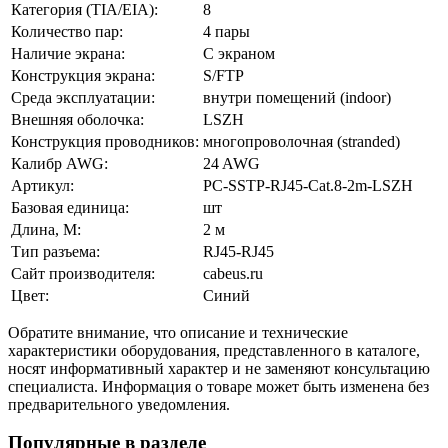
Категория (TIA/EIA):
8
Количество пар:
4 пары
Наличие экрана:
С экраном
Конструкция экрана:
S/FTP
Среда эксплуатации:
внутри помещений (indoor)
Внешняя оболочка:
LSZH
Конструкция проводников:
многопроволочная (stranded)
Калибр AWG:
24 AWG
Артикул:
PC-SSTP-RJ45-Cat.8-2m-LSZH
Базовая единица:
шт
Длина, М:
2 м
Тип разъема:
RJ45-RJ45
Сайт производителя:
cabeus.ru
Цвет:
Синий
Обратите внимание, что описание и технические
характеристики оборудования, представленного в каталоге,
носят информативный характер и не заменяют консультацию
специалиста. Информация о товаре может быть изменена без
предварительного уведомления.
Популярные в разделе