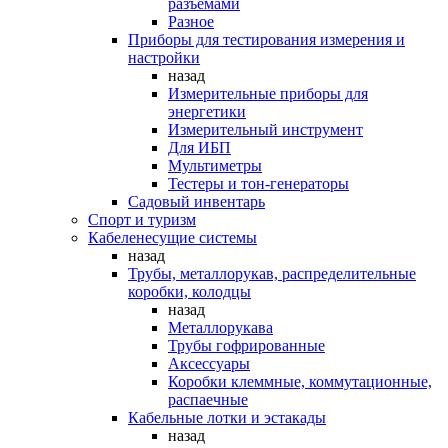
разъемами
Разное
Приборы для тестирования измерения и
настройки
назад
Измерительные приборы для
энергетики
Измерительный инструмент
Для ИБП
Мультиметры
Тестеры и тон-генераторы
Садовый инвентарь
Спорт и туризм
Кабеленесущие системы
назад
Трубы, металлорукав, распределительные
коробки, колодцы
назад
Металлорукава
Трубы гофрированные
Аксессуары
Коробки клеммные, коммутационные,
распаечные
Кабельные лотки и эстакады
назад