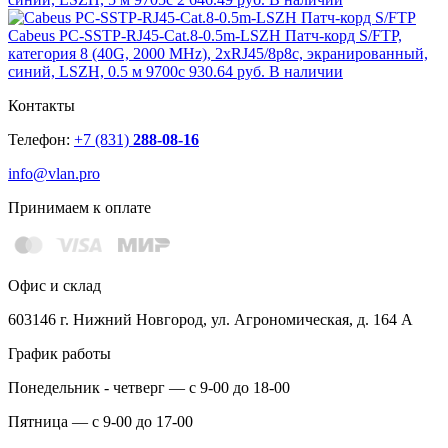
Cabeus PC-SSTP-RJ45-Cat.8-0.5m-LSZH Патч-корд S/FTP,
категория 8 (40G, 2000 MHz), 2xRJ45/8p8c, экранированный,
синий, LSZH, 0.5 м 9700c
930.64 руб.
В наличии
Контакты
Телефон:
+7 (831)
288-08-16
info@vlan.pro
Принимаем к оплате
Офис и склад
603146 г. Нижний Новгород, ул. Агрономическая, д. 164 А
График работы
Понедельник - четверг — с 9-00 до 18-00
Пятница — с 9-00 до 17-00