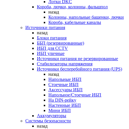
Лотки DKC
Короба, лючки, колонны, фальшпол
назад
Колонны, напольные башенки, лючки
Короба, кабельные каналы
Источники питания
назад
Блоки питания
ББП (резервированные)
ИБП для CCTV
ИБП уличные
Источники питания не резервированные
Стабилизаторы напряжения
Источники бесперебойного питания (UPS)
назад
Напольные ИБП
Стоечные ИБП
Аксессуары ИБП
Напольное/Стоечные ИБП
На DIN-рейку
Настенные ИБП
Мини ИБП
Аккумуляторы
Системы безопасности
назад