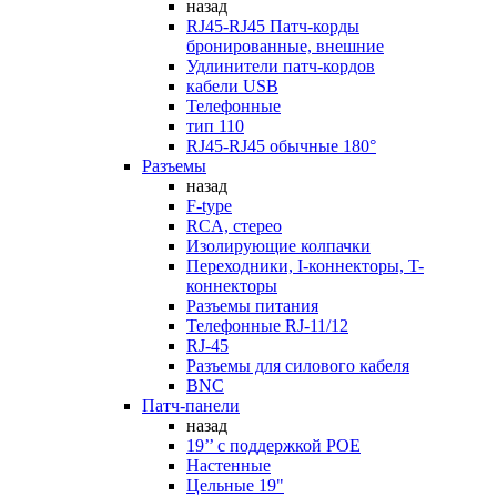
назад
RJ45-RJ45 Патч-корды
бронированные, внешние
Удлинители патч-кордов
кабели USB
Телефонные
тип 110
RJ45-RJ45 обычные 180°
Разъемы
назад
F-type
RCA, стерео
Изолирующие колпачки
Переходники, I-коннекторы, T-
коннекторы
Разъемы питания
Телефонные RJ-11/12
RJ-45
Разъемы для силового кабеля
BNC
Патч-панели
назад
19’’ с поддержкой POE
Настенные
Цельные 19"