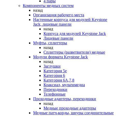
4 пары
Компоненты медных систем
назад
Организация рабочего места
Настенные корпуса для модулей Keystone
Jack, лицевые панели
назад
Корпуса для модулей Keystone Jack
Лицевые панели
Муфты, сплиттеры
назад
Сплиттеры (разветвители) медные
Модули формата Keystone Jack
назад
Заглушки
Категория 5е
Категория 6
Категория 6А,7,8
Коаксиал, мультимедиа
Переходники
Телефонные
Проходные адаптеры, переходники
назад
Медные проходные адаптеры
Медные патч-корды, шнуры соединительные