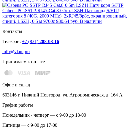
Cabeus PC-SSTP-RJ45-Cat.8-0.5m-LSZH Патч-корд S/FTP,
категория 8 (40G, 2000 MHz), 2xRJ45/8p8c, экранированный,
синий, LSZH, 0.5 м 9700c
930.64 руб.
В наличии
Контакты
Телефон:
+7 (831)
288-08-16
info@vlan.pro
Принимаем к оплате
Офис и склад
603146 г. Нижний Новгород, ул. Агрономическая, д. 164 А
График работы
Понедельник - четверг — с 9-00 до 18-00
Пятница — с 9-00 до 17-00