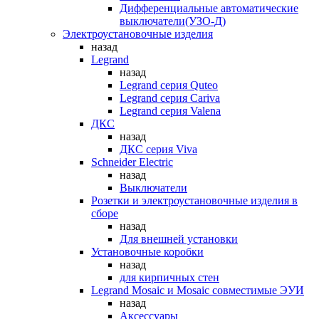
Дифференциальные автоматические
выключатели(УЗО-Д)
Электроустановочные изделия
назад
Legrand
назад
Legrand серия Quteo
Legrand серия Cariva
Legrand серия Valena
ДКС
назад
ДКС серия Viva
Schneider Electric
назад
Выключатели
Розетки и электроустановочные изделия в
сборе
назад
Для внешней установки
Установочные коробки
назад
для кирпичных стен
Legrand Mosaic и Mosaic совместимые ЭУИ
назад
Аксессуары