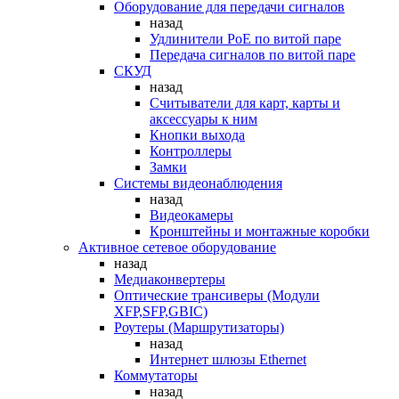
Оборудование для передачи сигналов
назад
Удлинители PoE по витой паре
Передача сигналов по витой паре
СКУД
назад
Считыватели для карт, карты и
аксессуары к ним
Кнопки выхода
Контроллеры
Замки
Системы видеонаблюдения
назад
Видеокамеры
Кронштейны и монтажные коробки
Активное сетевое оборудование
назад
Медиаконвертеры
Оптические трансиверы (Модули
XFP,SFP,GBIC)
Роутеры (Маршрутизаторы)
назад
Интернет шлюзы Ethernet
Коммутаторы
назад