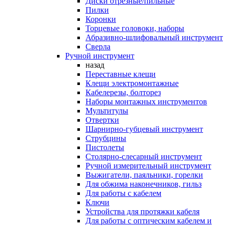
Диски отрезные/пильные
Пилки
Коронки
Торцевые головоки, наборы
Абразивно-шлифовальный инструмент
Сверла
Ручной инструмент
назад
Переставные клещи
Клещи электромонтажные
Кабелерезы, болторез
Наборы монтажных инструментов
Мультитулы
Отвертки
Шарнирно-губцевый инструмент
Струбцины
Пистолеты
Столярно-слесарный инструмент
Ручной измерительный инструмент
Выжигатели, паяльники, горелки
Для обжима наконечников, гильз
Для работы с кабелем
Ключи
Устройства для протяжки кабеля
Для работы с оптическим кабелем и