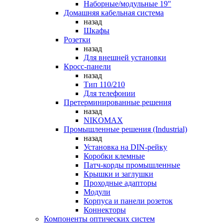
Наборные/модульные 19"
Домашняя кабельная система
назад
Шкафы
Розетки
назад
Для внешней установки
Кросс-панели
назад
Тип 110/210
Для телефонии
Претерминированные решения
назад
NIKOMAX
Промышленные решения (Industrial)
назад
Установка на DIN-рейку
Коробки клемные
Патч-корды промышленные
Крышки и заглушки
Проходные адапторы
Модули
Корпуса и панели розеток
Коннекторы
Компоненты оптических систем