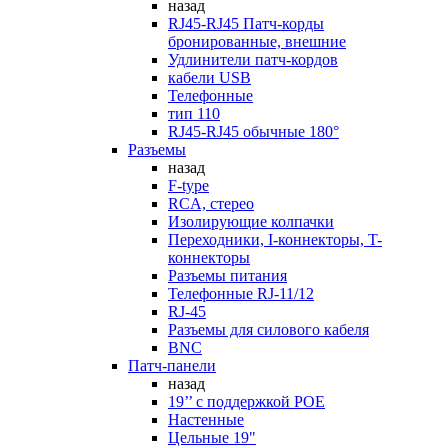
назад
RJ45-RJ45 Патч-корды
бронированные, внешние
Удлинители патч-кордов
кабели USB
Телефонные
тип 110
RJ45-RJ45 обычные 180°
Разъемы
назад
F-type
RCA, стерео
Изолирующие колпачки
Переходники, I-коннекторы, T-
коннекторы
Разъемы питания
Телефонные RJ-11/12
RJ-45
Разъемы для силового кабеля
BNC
Патч-панели
назад
19’’ с поддержкой POE
Настенные
Цельные 19"