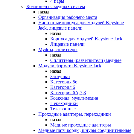
4 пары
Компоненты медных систем
назад
Организация рабочего места
Настенные корпуса для модулей Keystone
Jack, лицевые панели
назад
Корпуса для модулей Keystone Jack
Лицевые панели
Муфты, сплиттеры
назад
Сплиттеры (разветвители) медные
Модули формата Keystone Jack
назад
Заглушки
Категория 5е
Категория 6
Категория 6А,7,8
Коаксиал, мультимедиа
Переходники
Телефонные
Проходные адаптеры, переходники
назад
Медные проходные адаптеры
Медные патч-корды, шнуры соединительные