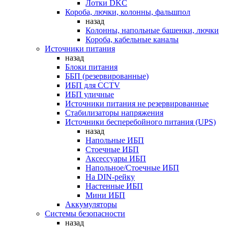
Лотки DKC
Короба, лючки, колонны, фальшпол
назад
Колонны, напольные башенки, лючки
Короба, кабельные каналы
Источники питания
назад
Блоки питания
ББП (резервированные)
ИБП для CCTV
ИБП уличные
Источники питания не резервированные
Стабилизаторы напряжения
Источники бесперебойного питания (UPS)
назад
Напольные ИБП
Стоечные ИБП
Аксессуары ИБП
Напольное/Стоечные ИБП
На DIN-рейку
Настенные ИБП
Мини ИБП
Аккумуляторы
Системы безопасности
назад