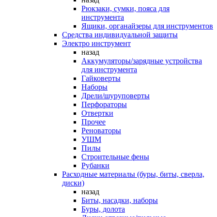
Рюкзаки, сумки, пояса для
инструмента
Ящики, органайзеры для инструментов
Средства индивидуальной защиты
Электро инструмент
назад
Аккумуляторы/зарядные устройства
для инструмента
Гайковерты
Наборы
Дрели/шуруповерты
Перфораторы
Отвертки
Прочее
Реноваторы
УШМ
Пилы
Строительные фены
Рубанки
Расходные материалы (буры, биты, сверла,
диски)
назад
Биты, насадки, наборы
Буры, долота