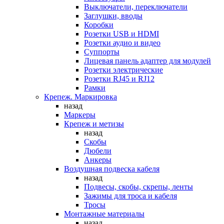
Выключатели, переключатели
Заглушки, вводы
Коробки
Розетки USB и HDMI
Розетки аудио и видео
Суппорты
Лицевая панель адаптер для модулей
Розетки электрические
Розетки RJ45 и RJ12
Рамки
Крепеж. Маркировка
назад
Маркеры
Крепеж и метизы
назад
Скобы
Дюбели
Анкеры
Воздушная подвеска кабеля
назад
Подвесы, скобы, скрепы, ленты
Зажимы для троса и кабеля
Тросы
Монтажные материалы
назад