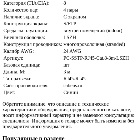
Категория (TIA/EIA):
8
Количество пар:
4 пары
Наличие экрана:
С экраном
Конструкция экрана:
S/FTP
Среда эксплуатации:
внутри помещений (indoor)
Внешняя оболочка:
LSZH
Конструкция проводников:
многопроволочная (stranded)
Калибр AWG:
24 AWG
Артикул:
PC-SSTP-RJ45-Cat.8-3m-LSZH
Базовая единица:
шт
Длина, М:
3 м
Тип разъема:
RJ45-RJ45
Сайт производителя:
cabeus.ru
Цвет:
Синий
Обратите внимание, что описание и технические
характеристики оборудования, представленного в каталоге,
носят информативный характер и не заменяют консультацию
специалиста. Информация о товаре может быть изменена без
предварительного уведомления.
Популярные в разделе