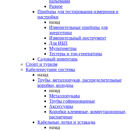
разъемами
Разное
Приборы для тестирования измерения и
настройки
назад
Измерительные приборы для
энергетики
Измерительный инструмент
Для ИБП
Мультиметры
Тестеры и тон-генераторы
Садовый инвентарь
Спорт и туризм
Кабеленесущие системы
назад
Трубы, металлорукав, распределительные
коробки, колодцы
назад
Металлорукава
Трубы гофрированные
Аксессуары
Коробки клеммные, коммутационные,
распаечные
Кабельные лотки и эстакады
назад