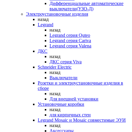
Дифференциальные автоматические
выключатели(УЗО-Д)
Электроустановочные изделия
назад
Legrand
назад
Legrand серия Quteo
Legrand серия Cariva
Legrand серия Valena
ДКС
назад
ДКС серия Viva
Schneider Electric
назад
Выключатели
Розетки и электроустановочные изделия в
сборе
назад
Для внешней установки
Установочные коробки
назад
для кирпичных стен
Legrand Mosaic и Mosaic совместимые ЭУИ
назад
Аксессуары