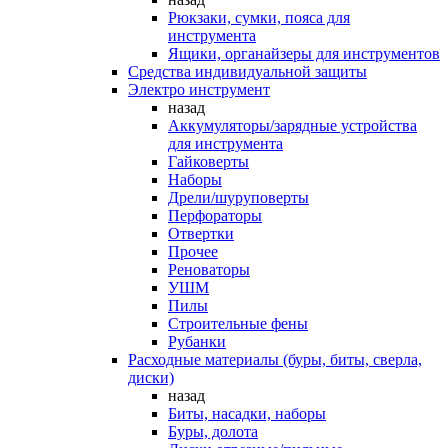
Рюкзаки, сумки, пояса для
инструмента
Ящики, органайзеры для инструментов
Средства индивидуальной защиты
Электро инструмент
назад
Аккумуляторы/зарядные устройства
для инструмента
Гайковерты
Наборы
Дрели/шуруповерты
Перфораторы
Отвертки
Прочее
Реноваторы
УШМ
Пилы
Строительные фены
Рубанки
Расходные материалы (буры, биты, сверла,
диски)
назад
Биты, насадки, наборы
Буры, долота