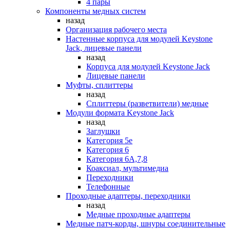
4 пары
Компоненты медных систем
назад
Организация рабочего места
Настенные корпуса для модулей Keystone
Jack, лицевые панели
назад
Корпуса для модулей Keystone Jack
Лицевые панели
Муфты, сплиттеры
назад
Сплиттеры (разветвители) медные
Модули формата Keystone Jack
назад
Заглушки
Категория 5е
Категория 6
Категория 6А,7,8
Коаксиал, мультимедиа
Переходники
Телефонные
Проходные адаптеры, переходники
назад
Медные проходные адаптеры
Медные патч-корды, шнуры соединительные