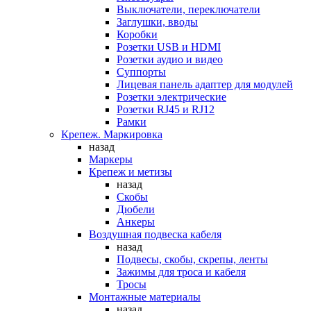
Выключатели, переключатели
Заглушки, вводы
Коробки
Розетки USB и HDMI
Розетки аудио и видео
Суппорты
Лицевая панель адаптер для модулей
Розетки электрические
Розетки RJ45 и RJ12
Рамки
Крепеж. Маркировка
назад
Маркеры
Крепеж и метизы
назад
Скобы
Дюбели
Анкеры
Воздушная подвеска кабеля
назад
Подвесы, скобы, скрепы, ленты
Зажимы для троса и кабеля
Тросы
Монтажные материалы
назад