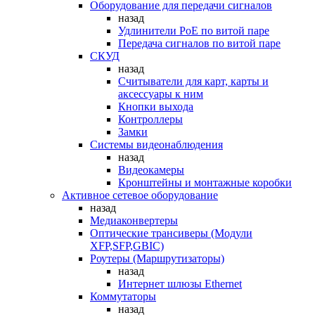
Оборудование для передачи сигналов
назад
Удлинители PoE по витой паре
Передача сигналов по витой паре
СКУД
назад
Считыватели для карт, карты и
аксессуары к ним
Кнопки выхода
Контроллеры
Замки
Системы видеонаблюдения
назад
Видеокамеры
Кронштейны и монтажные коробки
Активное сетевое оборудование
назад
Медиаконвертеры
Оптические трансиверы (Модули
XFP,SFP,GBIC)
Роутеры (Маршрутизаторы)
назад
Интернет шлюзы Ethernet
Коммутаторы
назад