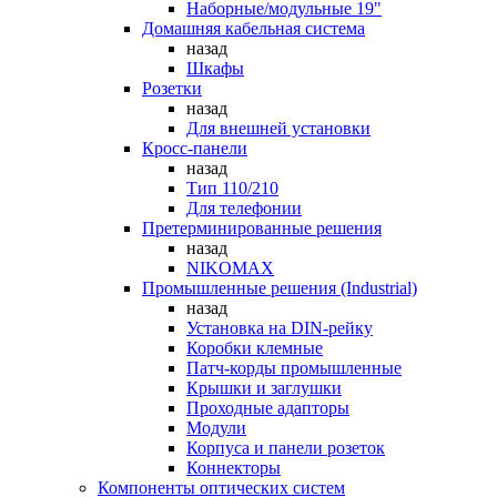
Наборные/модульные 19"
Домашняя кабельная система
назад
Шкафы
Розетки
назад
Для внешней установки
Кросс-панели
назад
Тип 110/210
Для телефонии
Претерминированные решения
назад
NIKOMAX
Промышленные решения (Industrial)
назад
Установка на DIN-рейку
Коробки клемные
Патч-корды промышленные
Крышки и заглушки
Проходные адапторы
Модули
Корпуса и панели розеток
Коннекторы
Компоненты оптических систем