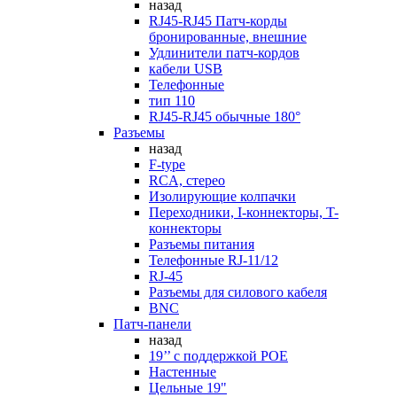
назад
RJ45-RJ45 Патч-корды
бронированные, внешние
Удлинители патч-кордов
кабели USB
Телефонные
тип 110
RJ45-RJ45 обычные 180°
Разъемы
назад
F-type
RCA, стерео
Изолирующие колпачки
Переходники, I-коннекторы, T-
коннекторы
Разъемы питания
Телефонные RJ-11/12
RJ-45
Разъемы для силового кабеля
BNC
Патч-панели
назад
19’’ с поддержкой POE
Настенные
Цельные 19"