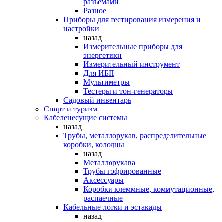
разъемами
Разное
Приборы для тестирования измерения и
настройки
назад
Измерительные приборы для
энергетики
Измерительный инструмент
Для ИБП
Мультиметры
Тестеры и тон-генераторы
Садовый инвентарь
Спорт и туризм
Кабеленесущие системы
назад
Трубы, металлорукав, распределительные
коробки, колодцы
назад
Металлорукава
Трубы гофрированные
Аксессуары
Коробки клеммные, коммутационные,
распаечные
Кабельные лотки и эстакады
назад