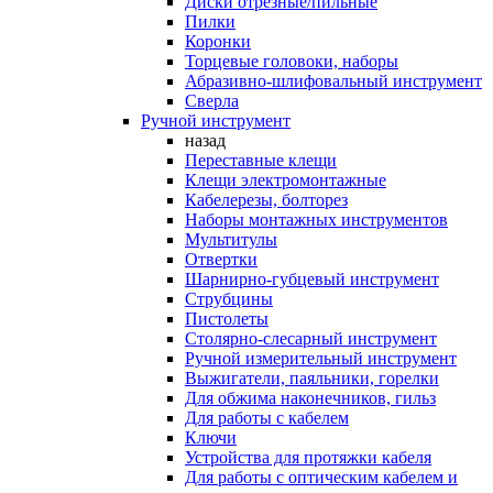
Диски отрезные/пильные
Пилки
Коронки
Торцевые головоки, наборы
Абразивно-шлифовальный инструмент
Сверла
Ручной инструмент
назад
Переставные клещи
Клещи электромонтажные
Кабелерезы, болторез
Наборы монтажных инструментов
Мультитулы
Отвертки
Шарнирно-губцевый инструмент
Струбцины
Пистолеты
Столярно-слесарный инструмент
Ручной измерительный инструмент
Выжигатели, паяльники, горелки
Для обжима наконечников, гильз
Для работы с кабелем
Ключи
Устройства для протяжки кабеля
Для работы с оптическим кабелем и