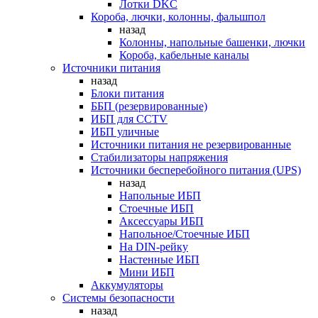
Лотки DKC
Короба, лючки, колонны, фальшпол
назад
Колонны, напольные башенки, лючки
Короба, кабельные каналы
Источники питания
назад
Блоки питания
ББП (резервированные)
ИБП для CCTV
ИБП уличные
Источники питания не резервированные
Стабилизаторы напряжения
Источники бесперебойного питания (UPS)
назад
Напольные ИБП
Стоечные ИБП
Аксессуары ИБП
Напольное/Стоечные ИБП
На DIN-рейку
Настенные ИБП
Мини ИБП
Аккумуляторы
Системы безопасности
назад