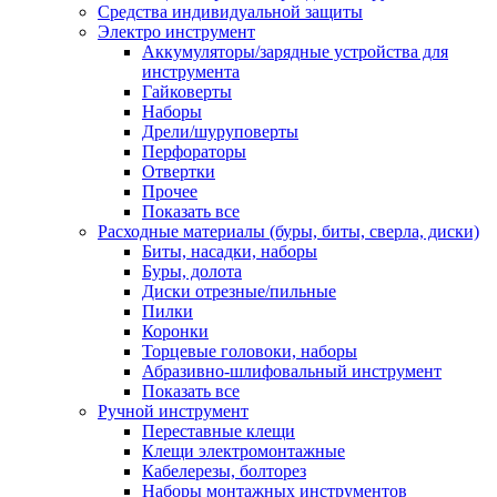
Средства индивидуальной защиты
Электро инструмент
Аккумуляторы/зарядные устройства для
инструмента
Гайковерты
Наборы
Дрели/шуруповерты
Перфораторы
Отвертки
Прочее
Показать все
Расходные материалы (буры, биты, сверла, диски)
Биты, насадки, наборы
Буры, долота
Диски отрезные/пильные
Пилки
Коронки
Торцевые головоки, наборы
Абразивно-шлифовальный инструмент
Показать все
Ручной инструмент
Переставные клещи
Клещи электромонтажные
Кабелерезы, болторез
Наборы монтажных инструментов