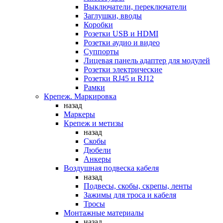
Выключатели, переключатели
Заглушки, вводы
Коробки
Розетки USB и HDMI
Розетки аудио и видео
Суппорты
Лицевая панель адаптер для модулей
Розетки электрические
Розетки RJ45 и RJ12
Рамки
Крепеж. Маркировка
назад
Маркеры
Крепеж и метизы
назад
Скобы
Дюбели
Анкеры
Воздушная подвеска кабеля
назад
Подвесы, скобы, скрепы, ленты
Зажимы для троса и кабеля
Тросы
Монтажные материалы
назад