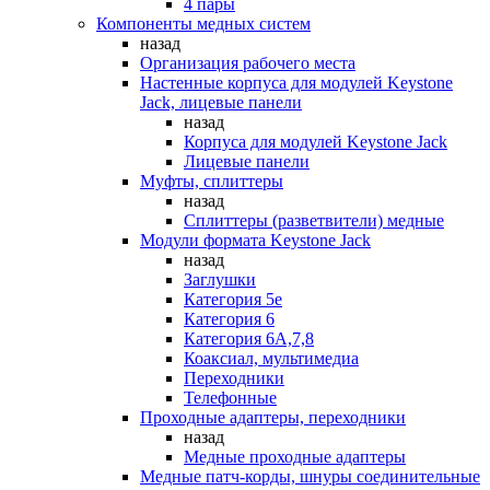
4 пары
Компоненты медных систем
назад
Организация рабочего места
Настенные корпуса для модулей Keystone
Jack, лицевые панели
назад
Корпуса для модулей Keystone Jack
Лицевые панели
Муфты, сплиттеры
назад
Сплиттеры (разветвители) медные
Модули формата Keystone Jack
назад
Заглушки
Категория 5е
Категория 6
Категория 6А,7,8
Коаксиал, мультимедиа
Переходники
Телефонные
Проходные адаптеры, переходники
назад
Медные проходные адаптеры
Медные патч-корды, шнуры соединительные