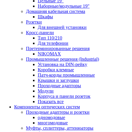
Цельные 19"
Наборные/модульные 19"
Домашняя кабельная система
Шкафы
Розетки
Для внешней установки
Кросс-панели
Тип 110/210
Для телефонии
Претерминированные решения
NIKOMAX
Промышленные решения (Industrial)
Установка на DIN-рейку
Коробки клемные
Патч-корды промышленные
Крышки и заглушки
Проходные адапторы
Модули
Корпуса и панели розеток
Показать все
Компоненты оптических систем
Проходные адаптеры и розетки
одномодовые
многомодовые
Муфты, сплиттеры, аттенюаторы