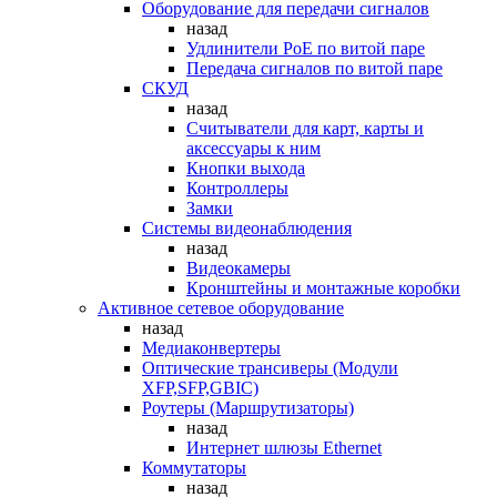
Оборудование для передачи сигналов
назад
Удлинители PoE по витой паре
Передача сигналов по витой паре
СКУД
назад
Считыватели для карт, карты и
аксессуары к ним
Кнопки выхода
Контроллеры
Замки
Системы видеонаблюдения
назад
Видеокамеры
Кронштейны и монтажные коробки
Активное сетевое оборудование
назад
Медиаконвертеры
Оптические трансиверы (Модули
XFP,SFP,GBIC)
Роутеры (Маршрутизаторы)
назад
Интернет шлюзы Ethernet
Коммутаторы
назад