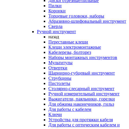
Диски отрезные/пильные
Пилки
Коронки
Торцевые головоки, наборы
Абразивно-шлифовальный инструмент
Сверла
Ручной инструмент
назад
Переставные клещи
Клещи электромонтажные
Кабелерезы, болторез
Наборы монтажных инструментов
Мультитулы
Отвертки
Шарнирно-губцевый инструмент
Струбцины
Пистолеты
Столярно-слесарный инструмент
Ручной измерительный инструмент
Выжигатели, паяльники, горелки
Для обжима наконечников, гильз
Для работы с кабелем
Ключи
Устройства для протяжки кабеля
Для работы с оптическим кабелем и