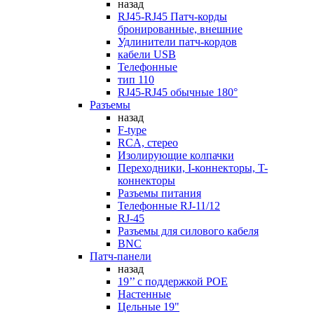
назад
RJ45-RJ45 Патч-корды
бронированные, внешние
Удлинители патч-кордов
кабели USB
Телефонные
тип 110
RJ45-RJ45 обычные 180°
Разъемы
назад
F-type
RCA, стерео
Изолирующие колпачки
Переходники, I-коннекторы, T-
коннекторы
Разъемы питания
Телефонные RJ-11/12
RJ-45
Разъемы для силового кабеля
BNC
Патч-панели
назад
19’’ с поддержкой POE
Настенные
Цельные 19"