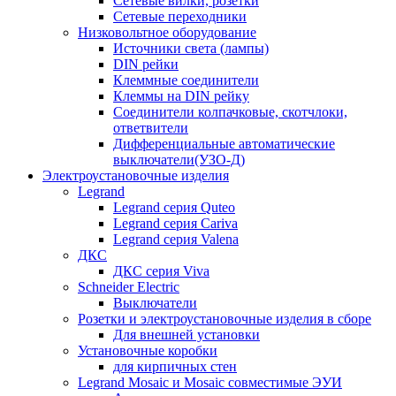
Сетевые вилки, розетки
Сетевые переходники
Низковольтное оборудование
Источники света (лампы)
DIN рейки
Клеммные соединители
Клеммы на DIN рейку
Соединители колпачковые, скотчлоки,
ответвители
Дифференциальные автоматические
выключатели(УЗО-Д)
Электроустановочные изделия
Legrand
Legrand серия Quteo
Legrand серия Cariva
Legrand серия Valena
ДКС
ДКС серия Viva
Schneider Electric
Выключатели
Розетки и электроустановочные изделия в сборе
Для внешней установки
Установочные коробки
для кирпичных стен
Legrand Mosaic и Mosaic совместимые ЭУИ