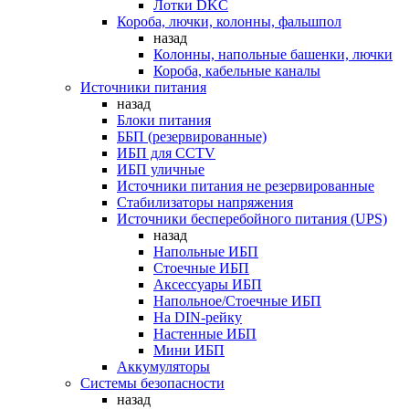
Лотки DKC
Короба, лючки, колонны, фальшпол
назад
Колонны, напольные башенки, лючки
Короба, кабельные каналы
Источники питания
назад
Блоки питания
ББП (резервированные)
ИБП для CCTV
ИБП уличные
Источники питания не резервированные
Стабилизаторы напряжения
Источники бесперебойного питания (UPS)
назад
Напольные ИБП
Стоечные ИБП
Аксессуары ИБП
Напольное/Стоечные ИБП
На DIN-рейку
Настенные ИБП
Мини ИБП
Аккумуляторы
Системы безопасности
назад