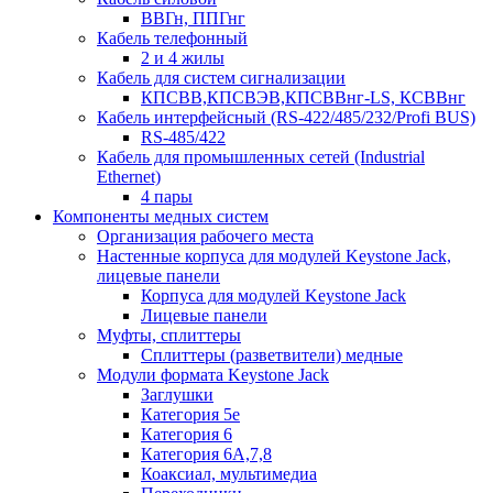
ВВГн, ППГнг
Кабель телефонный
2 и 4 жилы
Кабель для систем сигнализации
КПСВВ,КПСВЭВ,КПСВВнг-LS, КСВВнг
Кабель интерфейсный (RS-422/485/232/Profi BUS)
RS-485/422
Кабель для промышленных сетей (Industrial
Ethernet)
4 пары
Компоненты медных систем
Организация рабочего места
Настенные корпуса для модулей Keystone Jack,
лицевые панели
Корпуса для модулей Keystone Jack
Лицевые панели
Муфты, сплиттеры
Сплиттеры (разветвители) медные
Модули формата Keystone Jack
Заглушки
Категория 5е
Категория 6
Категория 6А,7,8
Коаксиал, мультимедиа