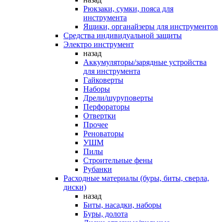
Рюкзаки, сумки, пояса для
инструмента
Ящики, органайзеры для инструментов
Средства индивидуальной защиты
Электро инструмент
назад
Аккумуляторы/зарядные устройства
для инструмента
Гайковерты
Наборы
Дрели/шуруповерты
Перфораторы
Отвертки
Прочее
Реноваторы
УШМ
Пилы
Строительные фены
Рубанки
Расходные материалы (буры, биты, сверла,
диски)
назад
Биты, насадки, наборы
Буры, долота