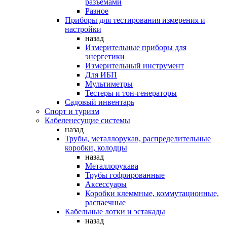
разъемами
Разное
Приборы для тестирования измерения и
настройки
назад
Измерительные приборы для
энергетики
Измерительный инструмент
Для ИБП
Мультиметры
Тестеры и тон-генераторы
Садовый инвентарь
Спорт и туризм
Кабеленесущие системы
назад
Трубы, металлорукав, распределительные
коробки, колодцы
назад
Металлорукава
Трубы гофрированные
Аксессуары
Коробки клеммные, коммутационные,
распаечные
Кабельные лотки и эстакады
назад