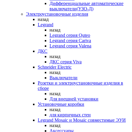
Дифференциальные автоматические
выключатели(УЗО-Д)
Электроустановочные изделия
назад
Legrand
назад
Legrand серия Quteo
Legrand серия Cariva
Legrand серия Valena
ДКС
назад
ДКС серия Viva
Schneider Electric
назад
Выключатели
Розетки и электроустановочные изделия в
сборе
назад
Для внешней установки
Установочные коробки
назад
для кирпичных стен
Legrand Mosaic и Mosaic совместимые ЭУИ
назад
Аксессуары