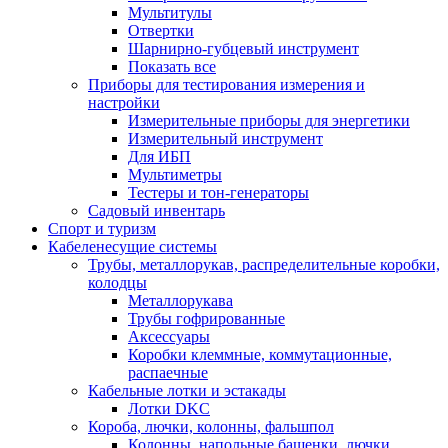
Мультитулы
Отвертки
Шарнирно-губцевый инструмент
Показать все
Приборы для тестирования измерения и
настройки
Измерительные приборы для энергетики
Измерительный инструмент
Для ИБП
Мультиметры
Тестеры и тон-генераторы
Садовый инвентарь
Спорт и туризм
Кабеленесущие системы
Трубы, металлорукав, распределительные коробки,
колодцы
Металлорукава
Трубы гофрированные
Аксессуары
Коробки клеммные, коммутационные,
распаечные
Кабельные лотки и эстакады
Лотки DKC
Короба, лючки, колонны, фальшпол
Колонны, напольные башенки, лючки