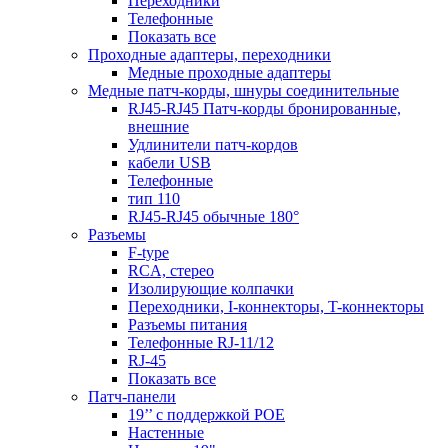
Переходники
Телефонные
Показать все
Проходные адаптеры, переходники
Медные проходные адаптеры
Медные патч-корды, шнуры соединительные
RJ45-RJ45 Патч-корды бронированные,
внешние
Удлинители патч-кордов
кабели USB
Телефонные
тип 110
RJ45-RJ45 обычные 180°
Разъемы
F-type
RCA, стерео
Изолирующие колпачки
Переходники, I-коннекторы, T-коннекторы
Разъемы питания
Телефонные RJ-11/12
RJ-45
Показать все
Патч-панели
19’’ с поддержкой POE
Настенные