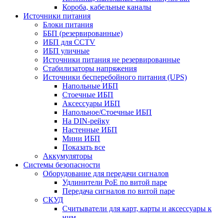
Короба, кабельные каналы
Источники питания
Блоки питания
ББП (резервированные)
ИБП для CCTV
ИБП уличные
Источники питания не резервированные
Стабилизаторы напряжения
Источники бесперебойного питания (UPS)
Напольные ИБП
Стоечные ИБП
Аксессуары ИБП
Напольное/Стоечные ИБП
На DIN-рейку
Настенные ИБП
Мини ИБП
Показать все
Аккумуляторы
Системы безопасности
Оборудование для передачи сигналов
Удлинители PoE по витой паре
Передача сигналов по витой паре
СКУД
Считыватели для карт, карты и аксессуары к
ним