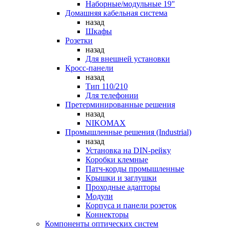
Наборные/модульные 19"
Домашняя кабельная система
назад
Шкафы
Розетки
назад
Для внешней установки
Кросс-панели
назад
Тип 110/210
Для телефонии
Претерминированные решения
назад
NIKOMAX
Промышленные решения (Industrial)
назад
Установка на DIN-рейку
Коробки клемные
Патч-корды промышленные
Крышки и заглушки
Проходные адапторы
Модули
Корпуса и панели розеток
Коннекторы
Компоненты оптических систем