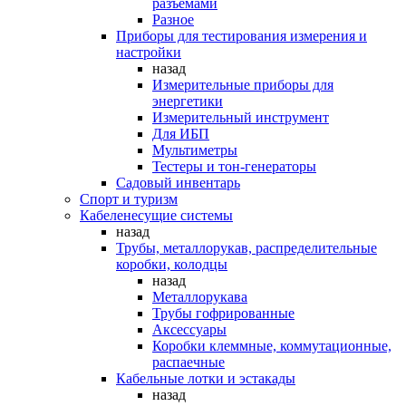
разъемами
Разное
Приборы для тестирования измерения и
настройки
назад
Измерительные приборы для
энергетики
Измерительный инструмент
Для ИБП
Мультиметры
Тестеры и тон-генераторы
Садовый инвентарь
Спорт и туризм
Кабеленесущие системы
назад
Трубы, металлорукав, распределительные
коробки, колодцы
назад
Металлорукава
Трубы гофрированные
Аксессуары
Коробки клеммные, коммутационные,
распаечные
Кабельные лотки и эстакады
назад