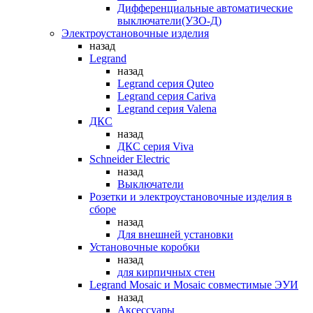
Дифференциальные автоматические
выключатели(УЗО-Д)
Электроустановочные изделия
назад
Legrand
назад
Legrand серия Quteo
Legrand серия Cariva
Legrand серия Valena
ДКС
назад
ДКС серия Viva
Schneider Electric
назад
Выключатели
Розетки и электроустановочные изделия в
сборе
назад
Для внешней установки
Установочные коробки
назад
для кирпичных стен
Legrand Mosaic и Mosaic совместимые ЭУИ
назад
Аксессуары