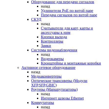
Оборудование для передачи сигналов
назад
Удлинители PoE по витой паре
Передача сигналов по витой паре
СКУД
назад
Считыватели для карт, карты и
аксессуары к ним
Кнопки выхода
Контроллеры
Замки
Системы видеонаблюдения
назад
Видеокамеры
Кронштейны и монтажные коробки
Активное сетевое оборудование
назад
Медиаконвертеры
Оптические трансиверы (Модули
XFP,SFP,GBIC)
Роутеры (Маршрутизаторы)
назад
Интернет шлюзы Ethernet
Коммутаторы
назад