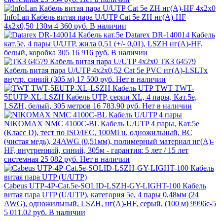
InfoLan Кабель витая пара U/UTP Cat 5e ZH нг(А)-HF
4х2х0,50 130м
4 360 руб.
В наличии
Datarex DR-140014 Кабель
кат.5е, 4 пары U/UTP, жила 0,51 (+/- 0,01), LSZH нг(А)-HF,
белый, коробка 305
16 916 руб.
В наличии
ТКЗ 64579
Кабель витая пара U/UTP 4х2х0,52 Cat 5e PVC нг(А)-LSLTx
внутр. синий (305 м)
17 500 руб.
Нет в наличии
TWT TWT-
5EUTP-XL-LSZH Кабель UTP, серии XL, 4 пары, Кат.5e,
LSZH, белый, 305 метров
16 783.90 руб.
Нет в наличии
NIKOMAX NMC 4100C-BL Кабель U/UTP 4 пары, Кат.5e
(Класс D), тест по ISO/IEC, 100МГц, одножильный, BC
(чистая медь), 24AWG (0,51мм), полимерный материал нг(А)-
HF, внутренний, синий, 305м - гарантия: 5 лет / 15 лет
системная
25 082 руб.
Нет в наличии
Cabeus UTP-4P-Cat.5e-SOLID-LSZH-GY-LIGHT-100 Кабель
витая пара UTP (U/UTP), категория 5e, 4 пары 0,48мм (24
AWG), одножильный, LSZH, нг(А)-HF, серый, (100 м) 9996c-5
5 011.02 руб.
В наличии