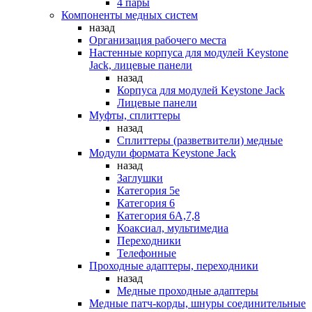
4 пары
Компоненты медных систем
назад
Организация рабочего места
Настенные корпуса для модулей Keystone
Jack, лицевые панели
назад
Корпуса для модулей Keystone Jack
Лицевые панели
Муфты, сплиттеры
назад
Сплиттеры (разветвители) медные
Модули формата Keystone Jack
назад
Заглушки
Категория 5е
Категория 6
Категория 6А,7,8
Коаксиал, мультимедиа
Переходники
Телефонные
Проходные адаптеры, переходники
назад
Медные проходные адаптеры
Медные патч-корды, шнуры соединительные