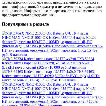
характеристики оборудования, представленного в каталоге,
носят информативный характер и не заменяют консультацию
специалиста. Информация о товаре может быть изменена без
предварительного уведомления.
Популярные в разделе
NIKOMAX NMC 2100C-OR Кабель U/UTP 4 пары, Кат.5e
(Класс D), тест по ISO/IEC, 100МГц, одножильный, BC
(чистая медь), 24AWG (0,50мм), полимерный материал нг(А)-
HF, внутренний, оранжевый, 305м - гарантия: 1 год
15 439
руб.
В наличии
ТКЗ 59334
Кабель витая пара U/UTР 4х2х0,52 Cat 5e ZH нг(А)-HF
(LSZH) внутр. серый (305 м)
16 000 руб.
В наличии
ТКЗ 64463
Кабель витая пара U/UTP 4х2х0,52 Cat 5e PVC нг(А)-LSLTx
внутр. зеленый (305 м)
17 500 руб.
В наличии
NIKOMAX NMC 4100C-OR Кабель U/UTP 4 пары, Кат.5e
(Класс D), тест по ISO/IEC, 100МГц, одножильный, BC
(чистая медь), 24AWG (0,51мм), полимерный материал нг(А)-
HF, внутренний, оранжевый, 305м - гарантия: 5 лет / 15 лет
системная
25 534 руб.
Нет в наличии