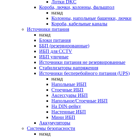
Лотки DKC
Короба, лючки, колонны, фальшпол
назад
Колонны, напольные башенки, лючки
Короба, кабельные каналы
Источники питания
назад
Блоки питания
ББП (резервированные)
ИБП для CCTV
ИБП уличные
Источники питания не резервированные
Стабилизаторы напряжения
Источники бесперебойного питания (UPS)
назад
Напольные ИБП
Стоечные ИБП
Аксессуары ИБП
Напольное/Стоечные ИБП
На DIN-рейку
Настенные ИБП
Мини ИБП
Аккумуляторы
Системы безопасности
назад