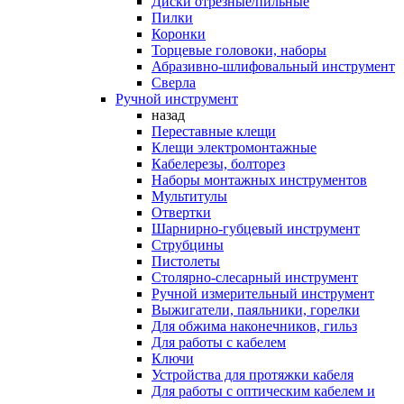
Диски отрезные/пильные
Пилки
Коронки
Торцевые головоки, наборы
Абразивно-шлифовальный инструмент
Сверла
Ручной инструмент
назад
Переставные клещи
Клещи электромонтажные
Кабелерезы, болторез
Наборы монтажных инструментов
Мультитулы
Отвертки
Шарнирно-губцевый инструмент
Струбцины
Пистолеты
Столярно-слесарный инструмент
Ручной измерительный инструмент
Выжигатели, паяльники, горелки
Для обжима наконечников, гильз
Для работы с кабелем
Ключи
Устройства для протяжки кабеля
Для работы с оптическим кабелем и