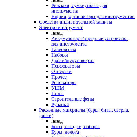
Рюкзаки, сумки, пояса для
инструмента
Ящики, органайзеры для инструментов
Средства индивидуальной защиты
Электро инструмент
назад
Аккумуляторы/зарядные устройства
для инструмента
Гайковерты
Наборы
Дрели/шуруповерты
Перфораторы
Отвертки
Прочее
Реноваторы
УШМ
Пилы
Строительные фены
Рубанки
Расходные материалы (буры, биты, сверла,
диски)
назад
Биты, насадки, наборы
Буры, долота