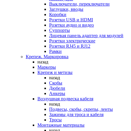
Выключатели, переключатели
Заглушки, вводы
Коробки
Розетки USB и HDMI
Розетки аудио и видео
Суппорты
Лицевая панель адаптер для модулей
Розетки электрические
Розетки RJ45 и RJ12
Рамки
Крепеж. Маркировка
назад
Маркеры
Крепеж и метизы
назад
Скобы
Дюбели
Анкеры
Воздушная подвеска кабеля
назад
Подвесы, скобы, скрепы, ленты
Зажимы для троса и кабеля
Тросы
Монтажные материалы
назад