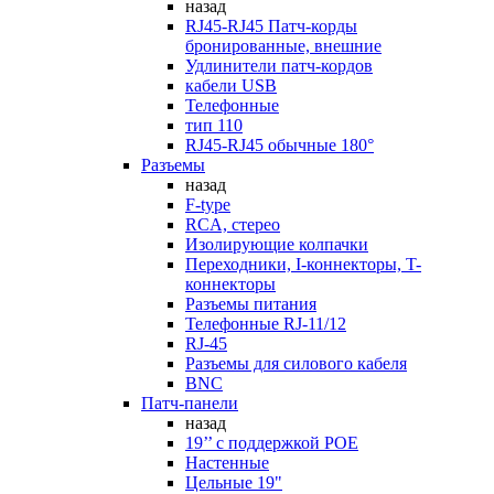
назад
RJ45-RJ45 Патч-корды
бронированные, внешние
Удлинители патч-кордов
кабели USB
Телефонные
тип 110
RJ45-RJ45 обычные 180°
Разъемы
назад
F-type
RCA, стерео
Изолирующие колпачки
Переходники, I-коннекторы, T-
коннекторы
Разъемы питания
Телефонные RJ-11/12
RJ-45
Разъемы для силового кабеля
BNC
Патч-панели
назад
19’’ с поддержкой POE
Настенные
Цельные 19"