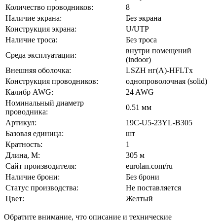
Количество проводников:
8
Наличие экрана:
Без экрана
Конструкция экрана:
U/UTP
Наличие троса:
Без троса
внутри помещений
Среда эксплуатации:
(indoor)
Внешняя оболочка:
LSZH нг(A)-HFLTx
Конструкция проводников:
однопроволочная (solid)
Калибр AWG:
24 AWG
Номинальный диаметр
0.51 мм
проводника:
Артикул:
19C-U5-23YL-B305
Базовая единица:
шт
Кратность:
1
Длина, М:
305 м
Сайт производителя:
eurolan.com/ru
Наличие брони:
Без брони
Статус производства:
Не поставляется
Цвет:
Желтый
Обратите внимание, что описание и технические