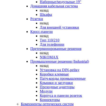
Наборные/модульные 19"
Домашняя кабельная система
назад
Шкафы
Розетки
назад
Для внешней установки
Кросс-панели
назад
Тип 110/210
Для телефонии
Претерминированные решения
назад
NIKOMAX
Промышленные решения (Industrial)
назад
Установка на DIN-рейку
Коробки клемные
Патч-корды промышленные
Крышки и заглушки
Проходные адапторы
Модули
Корпуса и панели розеток
Коннекторы
Компоненты оптических систем