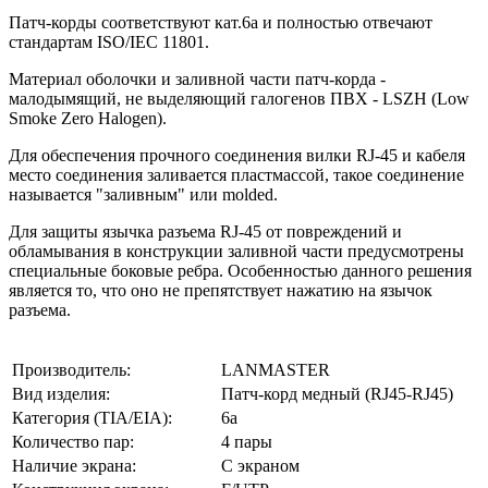
Патч-корды соответствуют кат.6a и полностью отвечают
стандартам ISO/IEC 11801.
Материал оболочки и заливной части патч-корда -
малодымящий, не выделяющий галогенов ПВХ - LSZH (Low
Smoke Zero Halogen).
Для обеспечения прочного соединения вилки RJ-45 и кабеля
место соединения заливается пластмассой, такое соединение
называется "заливным" или molded.
Для защиты язычка разъема RJ-45 от повреждений и
обламывания в конструкции заливной части предусмотрены
специальные боковые ребра. Особенностью данного решения
является то, что оно не препятствует нажатию на язычок
разъема.
Производитель:
LANMASTER
Вид изделия:
Патч-корд медный (RJ45-RJ45)
Категория (TIA/EIA):
6a
Количество пар:
4 пары
Наличие экрана:
С экраном