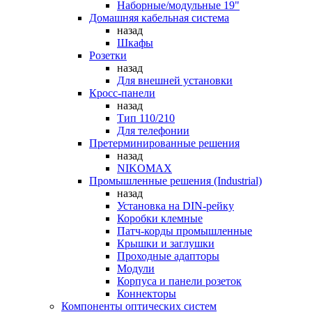
Наборные/модульные 19"
Домашняя кабельная система
назад
Шкафы
Розетки
назад
Для внешней установки
Кросс-панели
назад
Тип 110/210
Для телефонии
Претерминированные решения
назад
NIKOMAX
Промышленные решения (Industrial)
назад
Установка на DIN-рейку
Коробки клемные
Патч-корды промышленные
Крышки и заглушки
Проходные адапторы
Модули
Корпуса и панели розеток
Коннекторы
Компоненты оптических систем