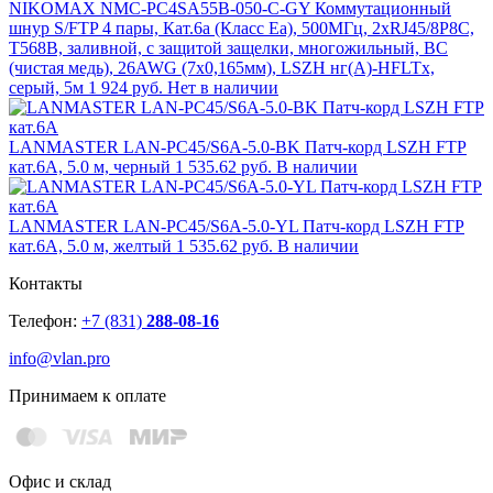
NIKOMAX NMC-PC4SA55B-050-C-GY Коммутационный
шнур S/FTP 4 пары, Кат.6a (Класс Ea), 500МГц, 2хRJ45/8P8C,
T568B, заливной, с защитой защелки, многожильный, BC
(чистая медь), 26AWG (7х0,165мм), LSZH нг(А)-HFLTx,
серый, 5м
1 924 руб.
Нет в наличии
LANMASTER LAN-PC45/S6A-5.0-BK Патч-корд LSZH FTP
кат.6A, 5.0 м, черный
1 535.62 руб.
В наличии
LANMASTER LAN-PC45/S6A-5.0-YL Патч-корд LSZH FTP
кат.6A, 5.0 м, желтый
1 535.62 руб.
В наличии
Контакты
Телефон:
+7 (831)
288-08-16
info@vlan.pro
Принимаем к оплате
Офис и склад