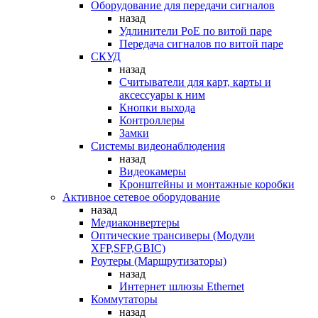
Оборудование для передачи сигналов
назад
Удлинители PoE по витой паре
Передача сигналов по витой паре
СКУД
назад
Считыватели для карт, карты и
аксессуары к ним
Кнопки выхода
Контроллеры
Замки
Системы видеонаблюдения
назад
Видеокамеры
Кронштейны и монтажные коробки
Активное сетевое оборудование
назад
Медиаконвертеры
Оптические трансиверы (Модули
XFP,SFP,GBIC)
Роутеры (Маршрутизаторы)
назад
Интернет шлюзы Ethernet
Коммутаторы
назад