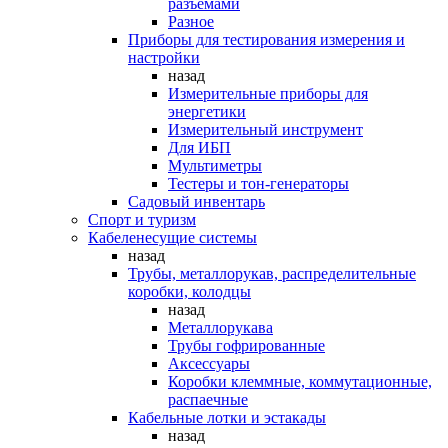
разъемами
Разное
Приборы для тестирования измерения и
настройки
назад
Измерительные приборы для
энергетики
Измерительный инструмент
Для ИБП
Мультиметры
Тестеры и тон-генераторы
Садовый инвентарь
Спорт и туризм
Кабеленесущие системы
назад
Трубы, металлорукав, распределительные
коробки, колодцы
назад
Металлорукава
Трубы гофрированные
Аксессуары
Коробки клеммные, коммутационные,
распаечные
Кабельные лотки и эстакады
назад