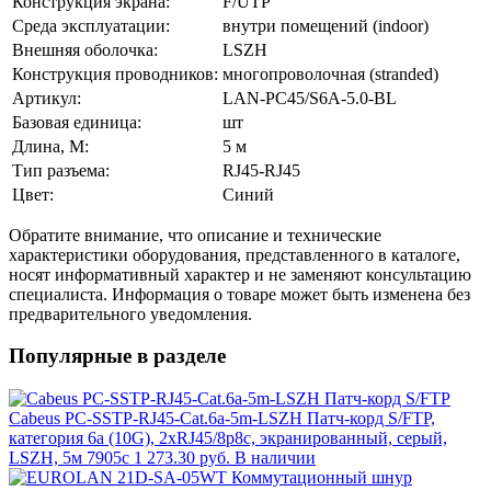
Конструкция экрана:
F/UTP
Среда эксплуатации:
внутри помещений (indoor)
Внешняя оболочка:
LSZH
Конструкция проводников:
многопроволочная (stranded)
Артикул:
LAN-PC45/S6A-5.0-BL
Базовая единица:
шт
Длина, М:
5 м
Тип разъема:
RJ45-RJ45
Цвет:
Синий
Обратите внимание, что описание и технические
характеристики оборудования, представленного в каталоге,
носят информативный характер и не заменяют консультацию
специалиста. Информация о товаре может быть изменена без
предварительного уведомления.
Популярные в разделе
Cabeus PC-SSTP-RJ45-Cat.6a-5m-LSZH Патч-корд S/FTP,
категория 6а (10G), 2xRJ45/8p8c, экранированный, серый,
LSZH, 5м 7905c
1 273.30 руб.
В наличии