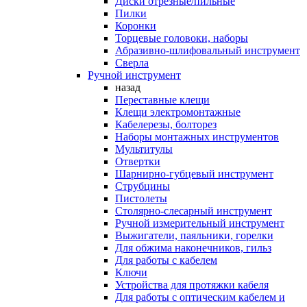
Диски отрезные/пильные
Пилки
Коронки
Торцевые головоки, наборы
Абразивно-шлифовальный инструмент
Сверла
Ручной инструмент
назад
Переставные клещи
Клещи электромонтажные
Кабелерезы, болторез
Наборы монтажных инструментов
Мультитулы
Отвертки
Шарнирно-губцевый инструмент
Струбцины
Пистолеты
Столярно-слесарный инструмент
Ручной измерительный инструмент
Выжигатели, паяльники, горелки
Для обжима наконечников, гильз
Для работы с кабелем
Ключи
Устройства для протяжки кабеля
Для работы с оптическим кабелем и