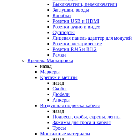
Выключатели, переключатели
Заглушки, вводы
Коробки
Розетки USB и HDMI
Розетки аудио и видео
Суппорты
Лицевая панель адаптер для модулей
Розетки электрические
Розетки RJ45 и RJ12
Рамки
Крепеж. Маркировка
назад
Маркеры
Крепеж и метизы
назад
Скобы
Дюбели
Анкеры
Воздушная подвеска кабеля
назад
Подвесы, скобы, скрепы, ленты
Зажимы для троса и кабеля
Тросы
Монтажные материалы
назад