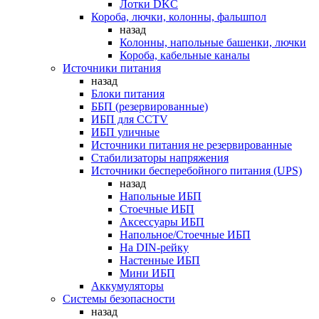
Лотки DKC
Короба, лючки, колонны, фальшпол
назад
Колонны, напольные башенки, лючки
Короба, кабельные каналы
Источники питания
назад
Блоки питания
ББП (резервированные)
ИБП для CCTV
ИБП уличные
Источники питания не резервированные
Стабилизаторы напряжения
Источники бесперебойного питания (UPS)
назад
Напольные ИБП
Стоечные ИБП
Аксессуары ИБП
Напольное/Стоечные ИБП
На DIN-рейку
Настенные ИБП
Мини ИБП
Аккумуляторы
Системы безопасности
назад