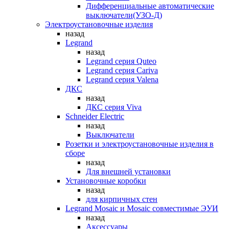
Дифференциальные автоматические
выключатели(УЗО-Д)
Электроустановочные изделия
назад
Legrand
назад
Legrand серия Quteo
Legrand серия Cariva
Legrand серия Valena
ДКС
назад
ДКС серия Viva
Schneider Electric
назад
Выключатели
Розетки и электроустановочные изделия в
сборе
назад
Для внешней установки
Установочные коробки
назад
для кирпичных стен
Legrand Mosaic и Mosaic совместимые ЭУИ
назад
Аксессуары