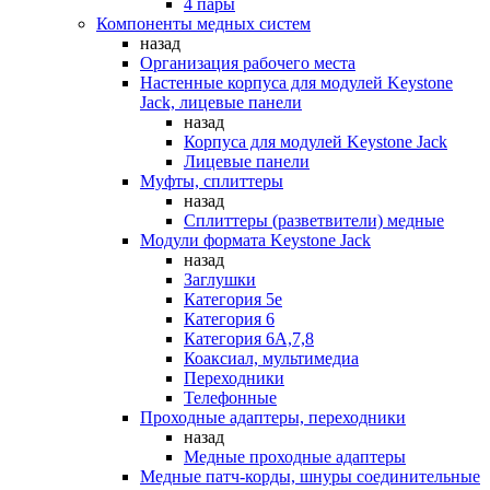
4 пары
Компоненты медных систем
назад
Организация рабочего места
Настенные корпуса для модулей Keystone
Jack, лицевые панели
назад
Корпуса для модулей Keystone Jack
Лицевые панели
Муфты, сплиттеры
назад
Сплиттеры (разветвители) медные
Модули формата Keystone Jack
назад
Заглушки
Категория 5е
Категория 6
Категория 6А,7,8
Коаксиал, мультимедиа
Переходники
Телефонные
Проходные адаптеры, переходники
назад
Медные проходные адаптеры
Медные патч-корды, шнуры соединительные