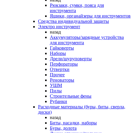
Рюкзаки, сумки, пояса для
инструмента
Ящики, органайзеры для инструментов
Средства индивидуальной защиты
Электро инструмент
назад
Аккумуляторы/зарядные устройства
для инструмента
Гайковерты
Наборы
Дрели/шуруповерты
Перфораторы
Отвертки
Прочее
Реноваторы
УШМ
Пилы
Строительные фены
Рубанки
Расходные материалы (буры, биты, сверла,
диски)
назад
Биты, насадки, наборы
Буры, долота