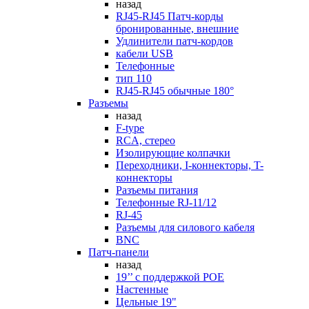
назад
RJ45-RJ45 Патч-корды
бронированные, внешние
Удлинители патч-кордов
кабели USB
Телефонные
тип 110
RJ45-RJ45 обычные 180°
Разъемы
назад
F-type
RCA, стерео
Изолирующие колпачки
Переходники, I-коннекторы, T-
коннекторы
Разъемы питания
Телефонные RJ-11/12
RJ-45
Разъемы для силового кабеля
BNC
Патч-панели
назад
19’’ с поддержкой POE
Настенные
Цельные 19"