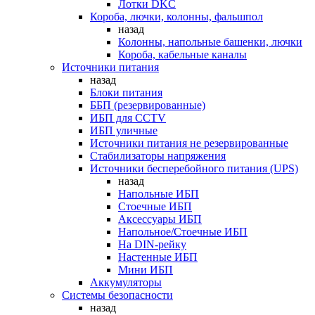
Лотки DKC
Короба, лючки, колонны, фальшпол
назад
Колонны, напольные башенки, лючки
Короба, кабельные каналы
Источники питания
назад
Блоки питания
ББП (резервированные)
ИБП для CCTV
ИБП уличные
Источники питания не резервированные
Стабилизаторы напряжения
Источники бесперебойного питания (UPS)
назад
Напольные ИБП
Стоечные ИБП
Аксессуары ИБП
Напольное/Стоечные ИБП
На DIN-рейку
Настенные ИБП
Мини ИБП
Аккумуляторы
Системы безопасности
назад