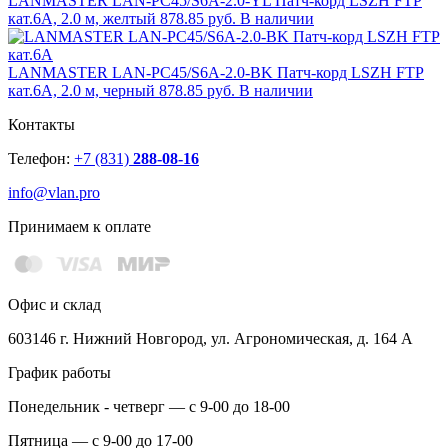
LANMASTER LAN-PC45/S6A-2.0-YL Патч-корд LSZH FTP
кат.6A, 2.0 м, желтый
878.85 руб.
В наличии
LANMASTER LAN-PC45/S6A-2.0-BK Патч-корд LSZH FTP
кат.6A, 2.0 м, черный
878.85 руб.
В наличии
Контакты
Телефон:
+7 (831)
288-08-16
info@vlan.pro
Принимаем к оплате
Офис и склад
603146 г. Нижний Новгород, ул. Агрономическая, д. 164 А
График работы
Понедельник - четверг — с 9-00 до 18-00
Пятница — с 9-00 до 17-00