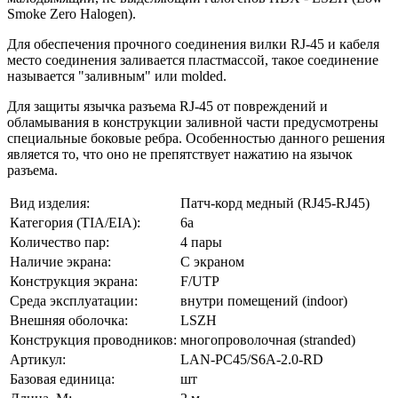
Smoke Zero Halogen).
Для обеспечения прочного соединения вилки RJ-45 и кабеля
место соединения заливается пластмассой, такое соединение
называется "заливным" или molded.
Для защиты язычка разъема RJ-45 от повреждений и
обламывания в конструкции заливной части предусмотрены
специальные боковые ребра. Особенностью данного решения
является то, что оно не препятствует нажатию на язычок
разъема.
Вид изделия:
Патч-корд медный (RJ45-RJ45)
Категория (TIA/EIA):
6a
Количество пар:
4 пары
Наличие экрана:
С экраном
Конструкция экрана:
F/UTP
Среда эксплуатации:
внутри помещений (indoor)
Внешняя оболочка:
LSZH
Конструкция проводников:
многопроволочная (stranded)
Артикул:
LAN-PC45/S6A-2.0-RD
Базовая единица:
шт