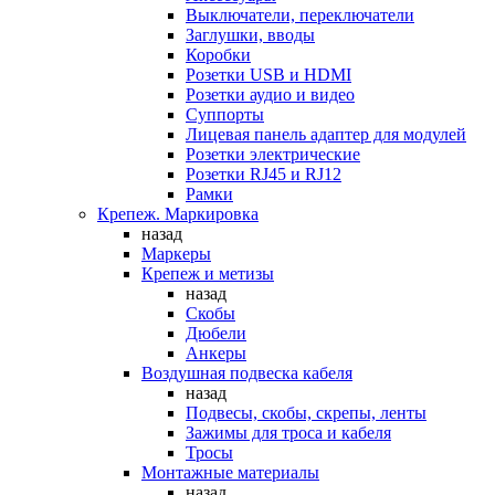
Выключатели, переключатели
Заглушки, вводы
Коробки
Розетки USB и HDMI
Розетки аудио и видео
Суппорты
Лицевая панель адаптер для модулей
Розетки электрические
Розетки RJ45 и RJ12
Рамки
Крепеж. Маркировка
назад
Маркеры
Крепеж и метизы
назад
Скобы
Дюбели
Анкеры
Воздушная подвеска кабеля
назад
Подвесы, скобы, скрепы, ленты
Зажимы для троса и кабеля
Тросы
Монтажные материалы
назад