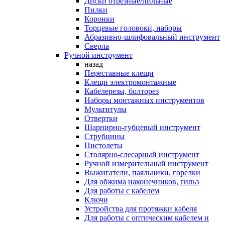
Диски отрезные/пильные
Пилки
Коронки
Торцевые головоки, наборы
Абразивно-шлифовальный инструмент
Сверла
Ручной инструмент
назад
Переставные клещи
Клещи электромонтажные
Кабелерезы, болторез
Наборы монтажных инструментов
Мультитулы
Отвертки
Шарнирно-губцевый инструмент
Струбцины
Пистолеты
Столярно-слесарный инструмент
Ручной измерительный инструмент
Выжигатели, паяльники, горелки
Для обжима наконечников, гильз
Для работы с кабелем
Ключи
Устройства для протяжки кабеля
Для работы с оптическим кабелем и