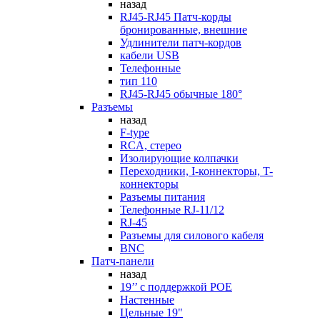
назад
RJ45-RJ45 Патч-корды
бронированные, внешние
Удлинители патч-кордов
кабели USB
Телефонные
тип 110
RJ45-RJ45 обычные 180°
Разъемы
назад
F-type
RCA, стерео
Изолирующие колпачки
Переходники, I-коннекторы, T-
коннекторы
Разъемы питания
Телефонные RJ-11/12
RJ-45
Разъемы для силового кабеля
BNC
Патч-панели
назад
19’’ с поддержкой POE
Настенные
Цельные 19"