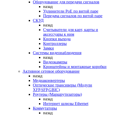
Оборудование для передачи сигналов
назад
Удлинители PoE по витой паре
Передача сигналов по витой паре
СКУД
назад
Считыватели для карт, карты и
аксессуары к ним
Кнопки выхода
Контроллеры
Замки
Системы видеонаблюдения
назад
Видеокамеры
Кронштейны и монтажные коробки
Активное сетевое оборудование
назад
Медиаконвертеры
Оптические трансиверы (Модули
XFP,SFP,GBIC)
Роутеры (Маршрутизаторы)
назад
Интернет шлюзы Ethernet
Коммутаторы
назад