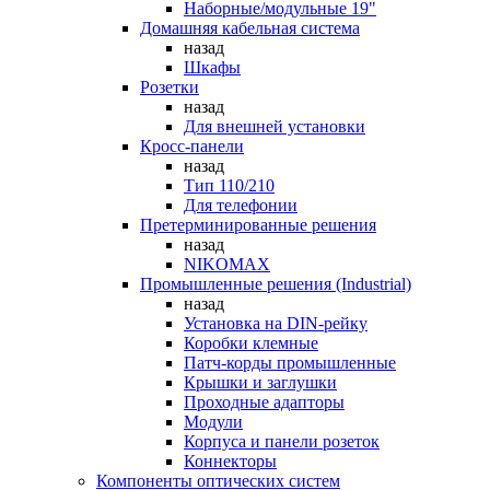
Наборные/модульные 19"
Домашняя кабельная система
назад
Шкафы
Розетки
назад
Для внешней установки
Кросс-панели
назад
Тип 110/210
Для телефонии
Претерминированные решения
назад
NIKOMAX
Промышленные решения (Industrial)
назад
Установка на DIN-рейку
Коробки клемные
Патч-корды промышленные
Крышки и заглушки
Проходные адапторы
Модули
Корпуса и панели розеток
Коннекторы
Компоненты оптических систем