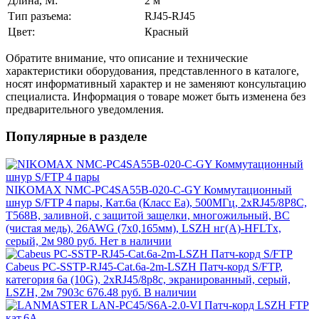
Длина, М:
2 м
Тип разъема:
RJ45-RJ45
Цвет:
Красный
Обратите внимание, что описание и технические
характеристики оборудования, представленного в каталоге,
носят информативный характер и не заменяют консультацию
специалиста. Информация о товаре может быть изменена без
предварительного уведомления.
Популярные в разделе
NIKOMAX NMC-PC4SA55B-020-C-GY Коммутационный
шнур S/FTP 4 пары, Кат.6a (Класс Ea), 500МГц, 2хRJ45/8P8C,
T568B, заливной, с защитой защелки, многожильный, BC
(чистая медь), 26AWG (7х0,165мм), LSZH нг(А)-HFLTx,
серый, 2м
980 руб.
Нет в наличии
Cabeus PC-SSTP-RJ45-Cat.6a-2m-LSZH Патч-корд S/FTP,
категория 6а (10G), 2xRJ45/8p8c, экранированный, серый,
LSZH, 2м 7903c
676.48 руб.
В наличии