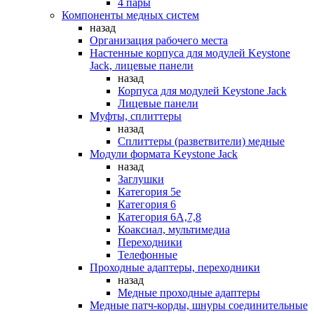
4 пары
Компоненты медных систем
назад
Организация рабочего места
Настенные корпуса для модулей Keystone
Jack, лицевые панели
назад
Корпуса для модулей Keystone Jack
Лицевые панели
Муфты, сплиттеры
назад
Сплиттеры (разветвители) медные
Модули формата Keystone Jack
назад
Заглушки
Категория 5е
Категория 6
Категория 6А,7,8
Коаксиал, мультимедиа
Переходники
Телефонные
Проходные адаптеры, переходники
назад
Медные проходные адаптеры
Медные патч-корды, шнуры соединительные