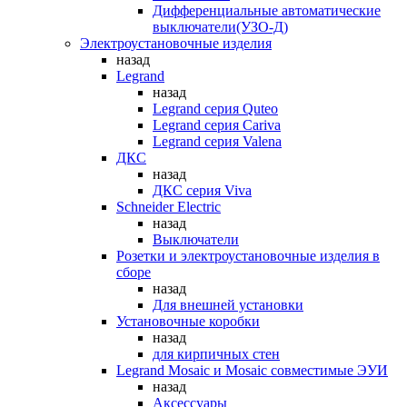
Дифференциальные автоматические
выключатели(УЗО-Д)
Электроустановочные изделия
назад
Legrand
назад
Legrand серия Quteo
Legrand серия Cariva
Legrand серия Valena
ДКС
назад
ДКС серия Viva
Schneider Electric
назад
Выключатели
Розетки и электроустановочные изделия в
сборе
назад
Для внешней установки
Установочные коробки
назад
для кирпичных стен
Legrand Mosaic и Mosaic совместимые ЭУИ
назад
Аксессуары