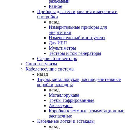
разъемами
Разное
Приборы для тестирования измерения и
настройки
назад
Измерительные приборы для
энергетики
Измерительный инструмент
Для ИБП
Мультиметры
Тестеры и тон-генераторы
Садовый инвентарь
Спорт и туризм
Кабеленесущие системы
назад
Трубы, металлорукав, распределительные
коробки, колодцы
назад
Металлорукава
Трубы гофрированные
Аксессуары
Коробки клеммные, коммутационные,
распаечные
Кабельные лотки и эстакады
назад