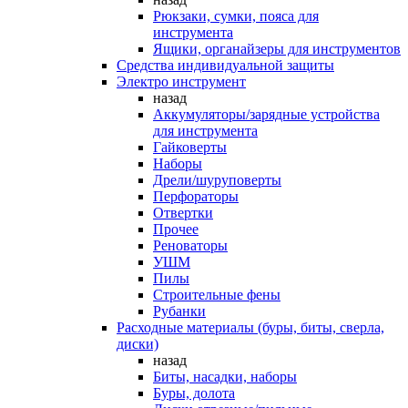
Рюкзаки, сумки, пояса для
инструмента
Ящики, органайзеры для инструментов
Средства индивидуальной защиты
Электро инструмент
назад
Аккумуляторы/зарядные устройства
для инструмента
Гайковерты
Наборы
Дрели/шуруповерты
Перфораторы
Отвертки
Прочее
Реноваторы
УШМ
Пилы
Строительные фены
Рубанки
Расходные материалы (буры, биты, сверла,
диски)
назад
Биты, насадки, наборы
Буры, долота