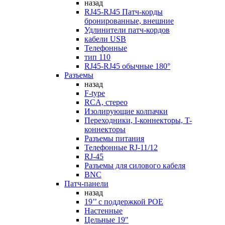
назад
RJ45-RJ45 Патч-корды
бронированные, внешние
Удлинители патч-кордов
кабели USB
Телефонные
тип 110
RJ45-RJ45 обычные 180°
Разъемы
назад
F-type
RCA, стерео
Изолирующие колпачки
Переходники, I-коннекторы, T-
коннекторы
Разъемы питания
Телефонные RJ-11/12
RJ-45
Разъемы для силового кабеля
BNC
Патч-панели
назад
19’’ с поддержкой POE
Настенные
Цельные 19"