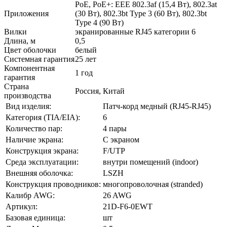
PoE, PoE+: EEE 802.3af (15,4 Вт), 802.3at
Приложения
(30 Вт), 802.3bt Type 3 (60 Вт), 802.3bt
Type 4 (90 Вт)
Вилки
экранированные RJ45 категории 6
Длина, м
0,5
Цвет оболочки
белый
Системная гарантия
25 лет
Компонентная
1 год
гарантия
Страна
Россия, Китай
производства
Вид изделия:
Патч-корд медный (RJ45-RJ45)
Категория (TIA/EIA):
6
Количество пар:
4 пары
Наличие экрана:
С экраном
Конструкция экрана:
F/UTP
Среда эксплуатации:
внутри помещений (indoor)
Внешняя оболочка:
LSZH
Конструкция проводников:
многопроволочная (stranded)
Калибр AWG:
26 AWG
Артикул:
21D-F6-0EWT
Базовая единица:
шт