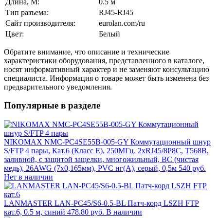
Длина, М:
0.5 м
Тип разъема:
RJ45-RJ45
Сайт производителя:
eurolan.com/ru
Цвет:
Белый
Обратите внимание, что описание и технические
характеристики оборудования, представленного в каталоге,
носят информативный характер и не заменяют консультацию
специалиста. Информация о товаре может быть изменена без
предварительного уведомления.
Популярные в разделе
NIKOMAX NMC-PC4SE55B-005-GY Коммутационный шнур
S/FTP 4 пары, Кат.6 (Класс E), 250МГц, 2хRJ45/8P8C, T568B,
заливной, с защитой защелки, многожильный, BC (чистая
медь), 26AWG (7х0,165мм), PVC нг(А), серый, 0,5м
540 руб.
Нет в наличии
LANMASTER LAN-PC45/S6-0.5-BL Патч-корд LSZH FTP
кат.6, 0.5 м, синий
478.80 руб.
В наличии