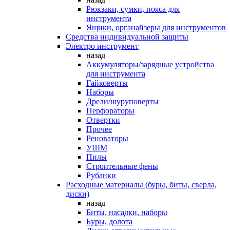
Рюкзаки, сумки, пояса для
инструмента
Ящики, органайзеры для инструментов
Средства индивидуальной защиты
Электро инструмент
назад
Аккумуляторы/зарядные устройства
для инструмента
Гайковерты
Наборы
Дрели/шуруповерты
Перфораторы
Отвертки
Прочее
Реноваторы
УШМ
Пилы
Строительные фены
Рубанки
Расходные материалы (буры, биты, сверла,
диски)
назад
Биты, насадки, наборы
Буры, долота