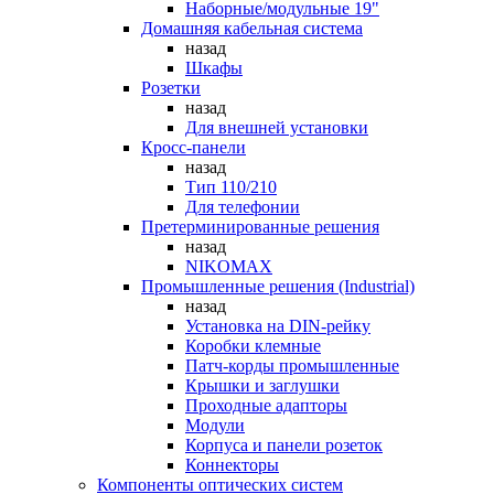
Наборные/модульные 19"
Домашняя кабельная система
назад
Шкафы
Розетки
назад
Для внешней установки
Кросс-панели
назад
Тип 110/210
Для телефонии
Претерминированные решения
назад
NIKOMAX
Промышленные решения (Industrial)
назад
Установка на DIN-рейку
Коробки клемные
Патч-корды промышленные
Крышки и заглушки
Проходные адапторы
Модули
Корпуса и панели розеток
Коннекторы
Компоненты оптических систем