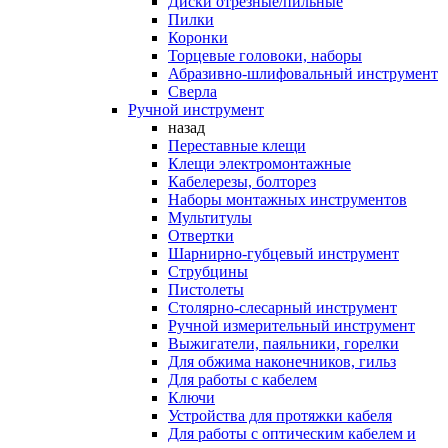
Диски отрезные/пильные
Пилки
Коронки
Торцевые головоки, наборы
Абразивно-шлифовальный инструмент
Сверла
Ручной инструмент
назад
Переставные клещи
Клещи электромонтажные
Кабелерезы, болторез
Наборы монтажных инструментов
Мультитулы
Отвертки
Шарнирно-губцевый инструмент
Струбцины
Пистолеты
Столярно-слесарный инструмент
Ручной измерительный инструмент
Выжигатели, паяльники, горелки
Для обжима наконечников, гильз
Для работы с кабелем
Ключи
Устройства для протяжки кабеля
Для работы с оптическим кабелем и