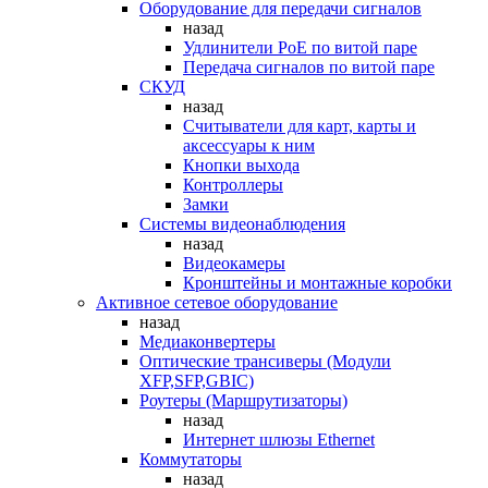
Оборудование для передачи сигналов
назад
Удлинители PoE по витой паре
Передача сигналов по витой паре
СКУД
назад
Считыватели для карт, карты и
аксессуары к ним
Кнопки выхода
Контроллеры
Замки
Системы видеонаблюдения
назад
Видеокамеры
Кронштейны и монтажные коробки
Активное сетевое оборудование
назад
Медиаконвертеры
Оптические трансиверы (Модули
XFP,SFP,GBIC)
Роутеры (Маршрутизаторы)
назад
Интернет шлюзы Ethernet
Коммутаторы
назад