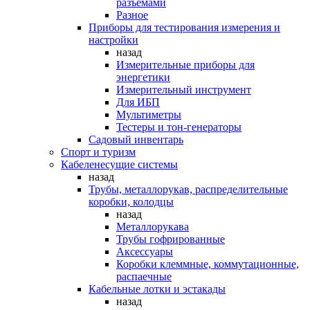
разъемами
Разное
Приборы для тестирования измерения и
настройки
назад
Измерительные приборы для
энергетики
Измерительный инструмент
Для ИБП
Мультиметры
Тестеры и тон-генераторы
Садовый инвентарь
Спорт и туризм
Кабеленесущие системы
назад
Трубы, металлорукав, распределительные
коробки, колодцы
назад
Металлорукава
Трубы гофрированные
Аксессуары
Коробки клеммные, коммутационные,
распаечные
Кабельные лотки и эстакады
назад