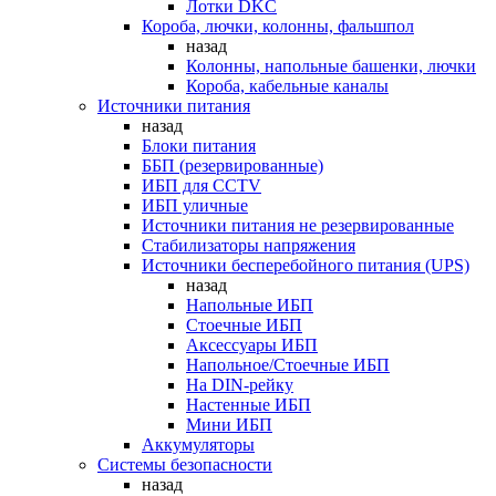
Лотки DKC
Короба, лючки, колонны, фальшпол
назад
Колонны, напольные башенки, лючки
Короба, кабельные каналы
Источники питания
назад
Блоки питания
ББП (резервированные)
ИБП для CCTV
ИБП уличные
Источники питания не резервированные
Стабилизаторы напряжения
Источники бесперебойного питания (UPS)
назад
Напольные ИБП
Стоечные ИБП
Аксессуары ИБП
Напольное/Стоечные ИБП
На DIN-рейку
Настенные ИБП
Мини ИБП
Аккумуляторы
Системы безопасности
назад