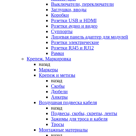
Выключатели, переключатели
Заглушки, вводы
Коробки
Розетки USB и HDMI
Розетки аудио и видео
Суппорты
Лицевая панель адаптер для модулей
Розетки электрические
Розетки RJ45 и RJ12
Рамки
Крепеж. Маркировка
назад
Маркеры
Крепеж и метизы
назад
Скобы
Дюбели
Анкеры
Воздушная подвеска кабеля
назад
Подвесы, скобы, скрепы, ленты
Зажимы для троса и кабеля
Тросы
Монтажные материалы
назад