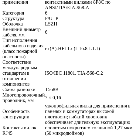
применения
контактными вилками 8P8C по
ANSI/TIA/EIA-968-A
Категория
6
Структура
F/UTP
Оболочка
LSZH
Внешний диаметр
6
кабеля, мм
Тип исполнения
кабельного изделия
нг(А)-HFLTx (П1б.8.1.1.1)
(класс пожарной
опасности)
Соответствие
международным
стандартам в
ISO/IEC 11801, TIA-568-C.2
отношении
компонентов
Схема разводки
T568B
Многопроволочный
7 × 0,16
проводник, мм
узкопрофильная вилка для применения в
Особенность
панелях и коммутаторах высокой
конструкции
плотности; гибкий хвостовик
обеспечивает длительную эксплуатацию
Контакты вилок
с золотым покрытием толщиной 1,27 мкм
RJ45
(50 микродюймов)