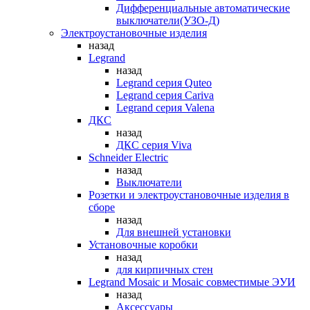
Дифференциальные автоматические
выключатели(УЗО-Д)
Электроустановочные изделия
назад
Legrand
назад
Legrand серия Quteo
Legrand серия Cariva
Legrand серия Valena
ДКС
назад
ДКС серия Viva
Schneider Electric
назад
Выключатели
Розетки и электроустановочные изделия в
сборе
назад
Для внешней установки
Установочные коробки
назад
для кирпичных стен
Legrand Mosaic и Mosaic совместимые ЭУИ
назад
Аксессуары