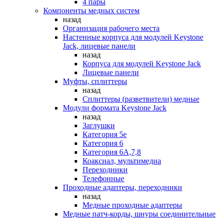
4 пары
Компоненты медных систем
назад
Организация рабочего места
Настенные корпуса для модулей Keystone
Jack, лицевые панели
назад
Корпуса для модулей Keystone Jack
Лицевые панели
Муфты, сплиттеры
назад
Сплиттеры (разветвители) медные
Модули формата Keystone Jack
назад
Заглушки
Категория 5е
Категория 6
Категория 6А,7,8
Коаксиал, мультимедиа
Переходники
Телефонные
Проходные адаптеры, переходники
назад
Медные проходные адаптеры
Медные патч-корды, шнуры соединительные