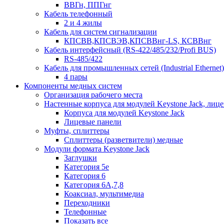
ВВГн, ППГнг
Кабель телефонный
2 и 4 жилы
Кабель для систем сигнализации
КПСВВ,КПСВЭВ,КПСВВнг-LS, КСВВнг
Кабель интерфейсный (RS-422/485/232/Profi BUS)
RS-485/422
Кабель для промышленных сетей (Industrial Ethernet)
4 пары
Компоненты медных систем
Организация рабочего места
Настенные корпуса для модулей Keystone Jack, лиц
Корпуса для модулей Keystone Jack
Лицевые панели
Муфты, сплиттеры
Сплиттеры (разветвители) медные
Модули формата Keystone Jack
Заглушки
Категория 5е
Категория 6
Категория 6А,7,8
Коаксиал, мультимедиа
Переходники
Телефонные
Показать все