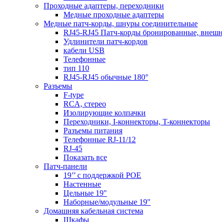
Проходные адаптеры, переходники
Медные проходные адаптеры
Медные патч-корды, шнуры соединительные
RJ45-RJ45 Патч-корды бронированные, внеш
Удлинители патч-кордов
кабели USB
Телефонные
тип 110
RJ45-RJ45 обычные 180°
Разъемы
F-type
RCA, стерео
Изолирующие колпачки
Переходники, I-коннекторы, T-коннекторы
Разъемы питания
Телефонные RJ-11/12
RJ-45
Показать все
Патч-панели
19’’ с поддержкой POE
Настенные
Цельные 19"
Наборные/модульные 19"
Домашняя кабельная система
Шкафы