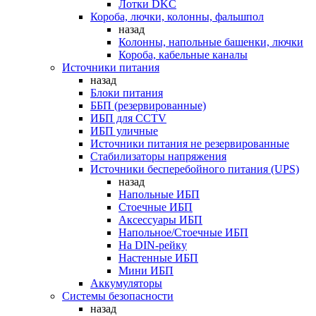
Лотки DKC
Короба, лючки, колонны, фальшпол
назад
Колонны, напольные башенки, лючки
Короба, кабельные каналы
Источники питания
назад
Блоки питания
ББП (резервированные)
ИБП для CCTV
ИБП уличные
Источники питания не резервированные
Стабилизаторы напряжения
Источники бесперебойного питания (UPS)
назад
Напольные ИБП
Стоечные ИБП
Аксессуары ИБП
Напольное/Стоечные ИБП
На DIN-рейку
Настенные ИБП
Мини ИБП
Аккумуляторы
Системы безопасности
назад