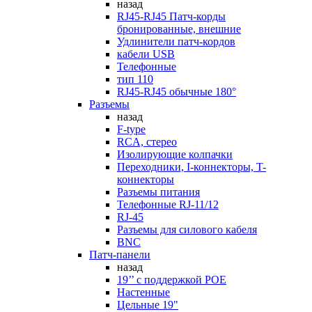
назад
RJ45-RJ45 Патч-корды
бронированные, внешние
Удлинители патч-кордов
кабели USB
Телефонные
тип 110
RJ45-RJ45 обычные 180°
Разъемы
назад
F-type
RCA, стерео
Изолирующие колпачки
Переходники, I-коннекторы, T-
коннекторы
Разъемы питания
Телефонные RJ-11/12
RJ-45
Разъемы для силового кабеля
BNC
Патч-панели
назад
19’’ с поддержкой POE
Настенные
Цельные 19"