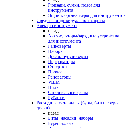
Рюкзаки, сумки, пояса для
инструмента
Ящики, органайзеры для инструментов
Средства индивидуальной защиты
Электро инструмент
назад
Аккумуляторы/зарядные устройства
для инструмента
Гайковерты
Наборы
Дрели/шуруповерты
Перфораторы
Отвертки
Прочее
Реноваторы
УШМ
Пилы
Строительные фены
Рубанки
Расходные материалы (буры, биты, сверла,
диски)
назад
Биты, насадки, наборы
Буры, долота