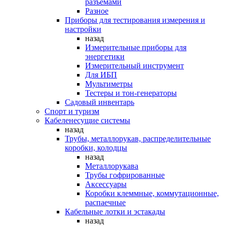
разъемами
Разное
Приборы для тестирования измерения и
настройки
назад
Измерительные приборы для
энергетики
Измерительный инструмент
Для ИБП
Мультиметры
Тестеры и тон-генераторы
Садовый инвентарь
Спорт и туризм
Кабеленесущие системы
назад
Трубы, металлорукав, распределительные
коробки, колодцы
назад
Металлорукава
Трубы гофрированные
Аксессуары
Коробки клеммные, коммутационные,
распаечные
Кабельные лотки и эстакады
назад