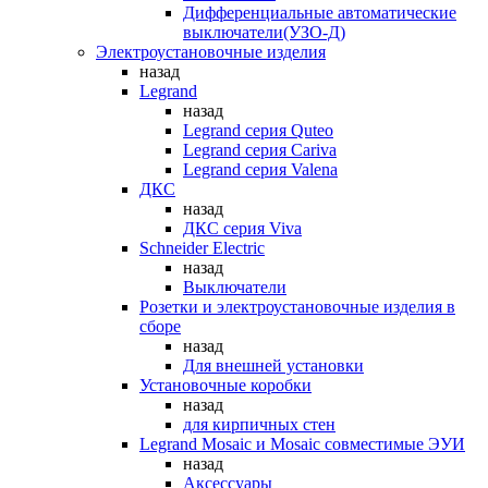
Дифференциальные автоматические
выключатели(УЗО-Д)
Электроустановочные изделия
назад
Legrand
назад
Legrand серия Quteo
Legrand серия Cariva
Legrand серия Valena
ДКС
назад
ДКС серия Viva
Schneider Electric
назад
Выключатели
Розетки и электроустановочные изделия в
сборе
назад
Для внешней установки
Установочные коробки
назад
для кирпичных стен
Legrand Mosaic и Mosaic совместимые ЭУИ
назад
Аксессуары