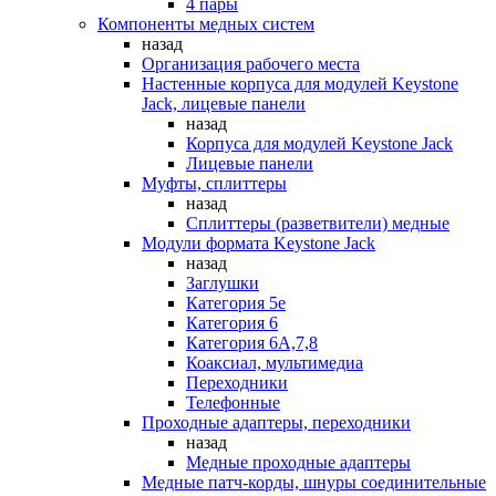
4 пары
Компоненты медных систем
назад
Организация рабочего места
Настенные корпуса для модулей Keystone
Jack, лицевые панели
назад
Корпуса для модулей Keystone Jack
Лицевые панели
Муфты, сплиттеры
назад
Сплиттеры (разветвители) медные
Модули формата Keystone Jack
назад
Заглушки
Категория 5е
Категория 6
Категория 6А,7,8
Коаксиал, мультимедиа
Переходники
Телефонные
Проходные адаптеры, переходники
назад
Медные проходные адаптеры
Медные патч-корды, шнуры соединительные