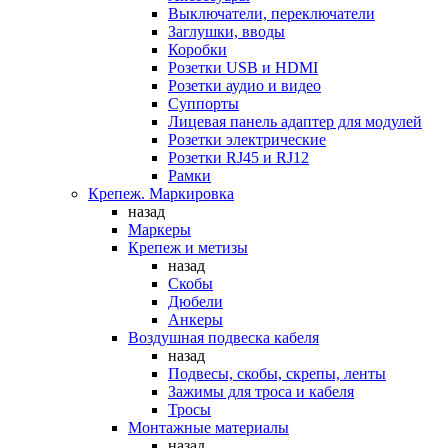
Выключатели, переключатели
Заглушки, вводы
Коробки
Розетки USB и HDMI
Розетки аудио и видео
Суппорты
Лицевая панель адаптер для модулей
Розетки электрические
Розетки RJ45 и RJ12
Рамки
Крепеж. Маркировка
назад
Маркеры
Крепеж и метизы
назад
Скобы
Дюбели
Анкеры
Воздушная подвеска кабеля
назад
Подвесы, скобы, скрепы, ленты
Зажимы для троса и кабеля
Тросы
Монтажные материалы
назад