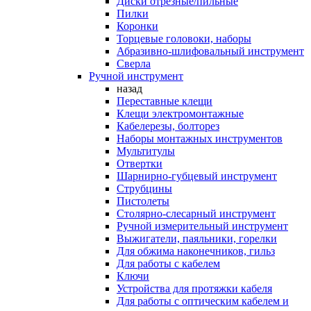
Диски отрезные/пильные
Пилки
Коронки
Торцевые головоки, наборы
Абразивно-шлифовальный инструмент
Сверла
Ручной инструмент
назад
Переставные клещи
Клещи электромонтажные
Кабелерезы, болторез
Наборы монтажных инструментов
Мультитулы
Отвертки
Шарнирно-губцевый инструмент
Струбцины
Пистолеты
Столярно-слесарный инструмент
Ручной измерительный инструмент
Выжигатели, паяльники, горелки
Для обжима наконечников, гильз
Для работы с кабелем
Ключи
Устройства для протяжки кабеля
Для работы с оптическим кабелем и