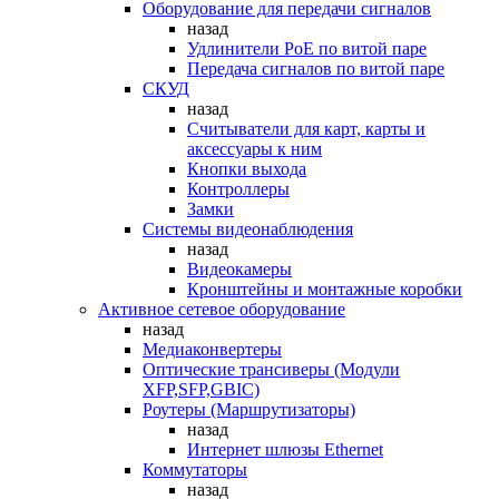
Оборудование для передачи сигналов
назад
Удлинители PoE по витой паре
Передача сигналов по витой паре
СКУД
назад
Считыватели для карт, карты и
аксессуары к ним
Кнопки выхода
Контроллеры
Замки
Системы видеонаблюдения
назад
Видеокамеры
Кронштейны и монтажные коробки
Активное сетевое оборудование
назад
Медиаконвертеры
Оптические трансиверы (Модули
XFP,SFP,GBIC)
Роутеры (Маршрутизаторы)
назад
Интернет шлюзы Ethernet
Коммутаторы
назад