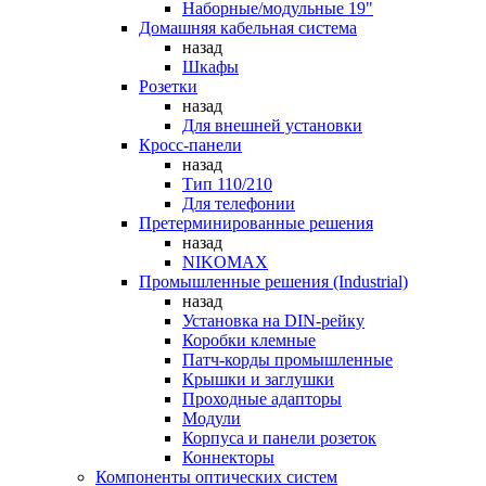
Наборные/модульные 19"
Домашняя кабельная система
назад
Шкафы
Розетки
назад
Для внешней установки
Кросс-панели
назад
Тип 110/210
Для телефонии
Претерминированные решения
назад
NIKOMAX
Промышленные решения (Industrial)
назад
Установка на DIN-рейку
Коробки клемные
Патч-корды промышленные
Крышки и заглушки
Проходные адапторы
Модули
Корпуса и панели розеток
Коннекторы
Компоненты оптических систем