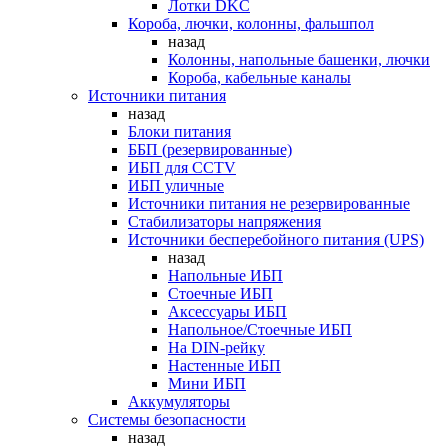
Лотки DKC
Короба, лючки, колонны, фальшпол
назад
Колонны, напольные башенки, лючки
Короба, кабельные каналы
Источники питания
назад
Блоки питания
ББП (резервированные)
ИБП для CCTV
ИБП уличные
Источники питания не резервированные
Стабилизаторы напряжения
Источники бесперебойного питания (UPS)
назад
Напольные ИБП
Стоечные ИБП
Аксессуары ИБП
Напольное/Стоечные ИБП
На DIN-рейку
Настенные ИБП
Мини ИБП
Аккумуляторы
Системы безопасности
назад