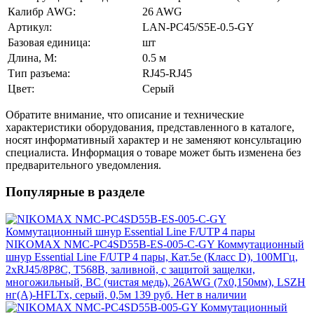
Калибр AWG:
26 AWG
Артикул:
LAN-PC45/S5E-0.5-GY
Базовая единица:
шт
Длина, М:
0.5 м
Тип разъема:
RJ45-RJ45
Цвет:
Серый
Обратите внимание, что описание и технические
характеристики оборудования, представленного в каталоге,
носят информативный характер и не заменяют консультацию
специалиста. Информация о товаре может быть изменена без
предварительного уведомления.
Популярные в разделе
NIKOMAX NMC-PC4SD55B-ES-005-C-GY Коммутационный
шнур Essential Line F/UTP 4 пары, Кат.5е (Класс D), 100МГц,
2хRJ45/8P8C, T568B, заливной, с защитой защелки,
многожильный, BC (чистая медь), 26AWG (7x0,150мм), LSZH
нг(А)-HFLTx, серый, 0,5м
139 руб.
Нет в наличии