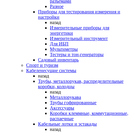
разъемами
Разное
Приборы для тестирования измерения и
настройки
назад
Измерительные приборы для
энергетики
Измерительный инструмент
Для ИБП
Мультиметры
Тестеры и тон-генераторы
Садовый инвентарь
Спорт и туризм
Кабеленесущие системы
назад
Трубы, металлорукав, распределительные
коробки, колодцы
назад
Металлорукава
Трубы гофрированные
Аксессуары
Коробки клеммные, коммутационные,
распаечные
Кабельные лотки и эстакады
назад