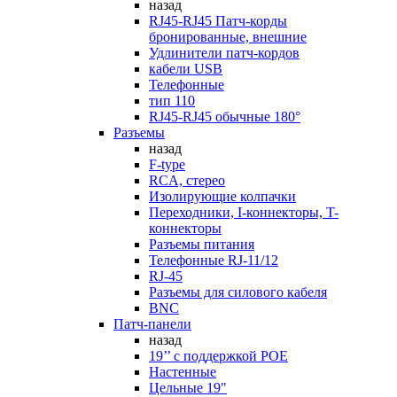
назад
RJ45-RJ45 Патч-корды
бронированные, внешние
Удлинители патч-кордов
кабели USB
Телефонные
тип 110
RJ45-RJ45 обычные 180°
Разъемы
назад
F-type
RCA, стерео
Изолирующие колпачки
Переходники, I-коннекторы, T-
коннекторы
Разъемы питания
Телефонные RJ-11/12
RJ-45
Разъемы для силового кабеля
BNC
Патч-панели
назад
19’’ с поддержкой POE
Настенные
Цельные 19"