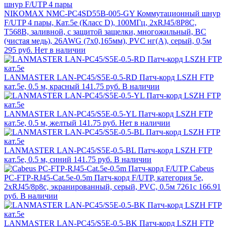
NIKOMAX NMC-PC4SD55B-005-GY Коммутационный шнур
F/UTP 4 пары, Кат.5е (Класс D), 100МГц, 2хRJ45/8P8C,
T568B, заливной, с защитой защелки, многожильный, BC
(чистая медь), 26AWG (7х0,165мм), PVC нг(А), серый, 0,5м
295 руб.
Нет в наличии
LANMASTER LAN-PC45/S5E-0.5-RD Патч-корд LSZH FTP
кат.5e, 0.5 м, красный
141.75 руб.
В наличии
LANMASTER LAN-PC45/S5E-0.5-YL Патч-корд LSZH FTP
кат.5e, 0.5 м, желтый
141.75 руб.
Нет в наличии
LANMASTER LAN-PC45/S5E-0.5-BL Патч-корд LSZH FTP
кат.5e, 0.5 м, синий
141.75 руб.
В наличии
Cabeus
PC-FTP-RJ45-Cat.5e-0.5m Патч-корд F/UTP, категория 5е,
2xRJ45/8p8c, экранированный, серый, PVC, 0.5м 7261c
166.91
руб.
В наличии
LANMASTER LAN-PC45/S5E-0.5-BK Патч-корд LSZH FTP