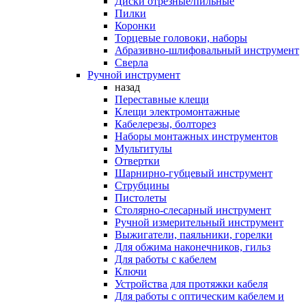
Диски отрезные/пильные
Пилки
Коронки
Торцевые головоки, наборы
Абразивно-шлифовальный инструмент
Сверла
Ручной инструмент
назад
Переставные клещи
Клещи электромонтажные
Кабелерезы, болторез
Наборы монтажных инструментов
Мультитулы
Отвертки
Шарнирно-губцевый инструмент
Струбцины
Пистолеты
Столярно-слесарный инструмент
Ручной измерительный инструмент
Выжигатели, паяльники, горелки
Для обжима наконечников, гильз
Для работы с кабелем
Ключи
Устройства для протяжки кабеля
Для работы с оптическим кабелем и