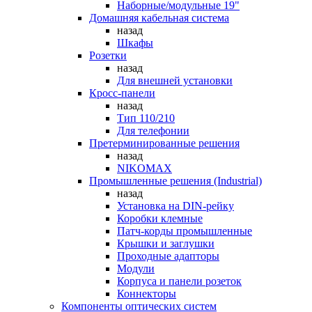
Наборные/модульные 19"
Домашняя кабельная система
назад
Шкафы
Розетки
назад
Для внешней установки
Кросс-панели
назад
Тип 110/210
Для телефонии
Претерминированные решения
назад
NIKOMAX
Промышленные решения (Industrial)
назад
Установка на DIN-рейку
Коробки клемные
Патч-корды промышленные
Крышки и заглушки
Проходные адапторы
Модули
Корпуса и панели розеток
Коннекторы
Компоненты оптических систем