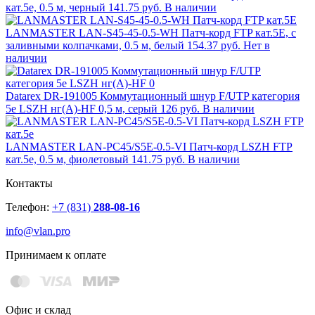
кат.5e, 0.5 м, черный
141.75 руб.
В наличии
LANMASTER LAN-S45-45-0.5-WH Патч-корд FTP кат.5Е, с
заливными колпачками, 0.5 м, белый
154.37 руб.
Нет в
наличии
Datarex DR-191005 Коммутационный шнур F/UTP категория
5e LSZH нг(А)-HF 0,5 м, серый
126 руб.
В наличии
LANMASTER LAN-PC45/S5E-0.5-VI Патч-корд LSZH FTP
кат.5e, 0.5 м, фиолетовый
141.75 руб.
В наличии
Контакты
Телефон:
+7 (831)
288-08-16
info@vlan.pro
Принимаем к оплате
Офис и склад