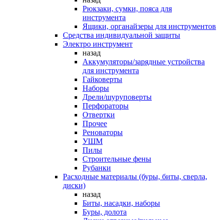
Рюкзаки, сумки, пояса для
инструмента
Ящики, органайзеры для инструментов
Средства индивидуальной защиты
Электро инструмент
назад
Аккумуляторы/зарядные устройства
для инструмента
Гайковерты
Наборы
Дрели/шуруповерты
Перфораторы
Отвертки
Прочее
Реноваторы
УШМ
Пилы
Строительные фены
Рубанки
Расходные материалы (буры, биты, сверла,
диски)
назад
Биты, насадки, наборы
Буры, долота