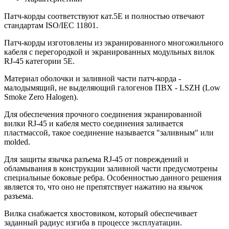
Патч-корды соответствуют кат.5E и полностью отвечают
стандартам ISO/IEC 11801.
Патч-корды изготовлены из экранированного многожильного
кабеля с перегородкой и экранированных модульных вилок
RJ-45 категории 5E.
Материал оболочки и заливной части патч-корда -
малодымящий, не выделяющий галогенов ПВХ - LSZH (Low
Smoke Zero Halogen).
Для обеспечения прочного соединения экранированной
вилки RJ-45 и кабеля место соединения заливается
пластмассой, такое соединение называется "заливным" или
molded.
Для защиты язычка разъема RJ-45 от повреждений и
обламывания в конструкции заливной части предусмотрены
специальные боковые ребра. Особенностью данного решения
является то, что оно не препятствует нажатию на язычок
разъема.
Вилка снабжается хвостовиком, который обеспечивает
заданный радиус изгиба в процессе эксплуатации.