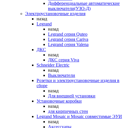
Дифференциальные автоматические
выключатели(УЗО-Д)
Электроустановочные изделия
назад
Legrand
назад
Legrand серия Quteo
Legrand серия Cariva
Legrand серия Valena
ДКС
назад
ДКС серия Viva
Schneider Electric
назад
Выключатели
Розетки и электроустановочные изделия в
сборе
назад
Для внешней установки
Установочные коробки
назад
для кирпичных стен
Legrand Mosaic и Mosaic совместимые ЭУИ
назад
Аксессуары