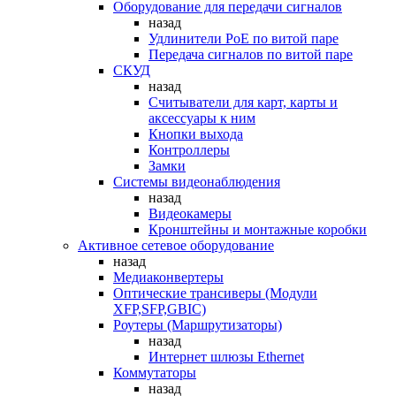
Оборудование для передачи сигналов
назад
Удлинители PoE по витой паре
Передача сигналов по витой паре
СКУД
назад
Считыватели для карт, карты и
аксессуары к ним
Кнопки выхода
Контроллеры
Замки
Системы видеонаблюдения
назад
Видеокамеры
Кронштейны и монтажные коробки
Активное сетевое оборудование
назад
Медиаконвертеры
Оптические трансиверы (Модули
XFP,SFP,GBIC)
Роутеры (Маршрутизаторы)
назад
Интернет шлюзы Ethernet
Коммутаторы
назад