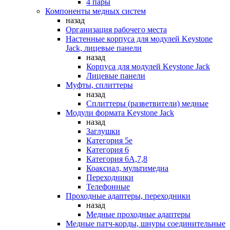
4 пары
Компоненты медных систем
назад
Организация рабочего места
Настенные корпуса для модулей Keystone
Jack, лицевые панели
назад
Корпуса для модулей Keystone Jack
Лицевые панели
Муфты, сплиттеры
назад
Сплиттеры (разветвители) медные
Модули формата Keystone Jack
назад
Заглушки
Категория 5е
Категория 6
Категория 6А,7,8
Коаксиал, мультимедиа
Переходники
Телефонные
Проходные адаптеры, переходники
назад
Медные проходные адаптеры
Медные патч-корды, шнуры соединительные