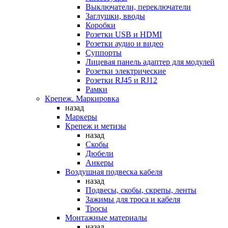
Выключатели, переключатели
Заглушки, вводы
Коробки
Розетки USB и HDMI
Розетки аудио и видео
Суппорты
Лицевая панель адаптер для модулей
Розетки электрические
Розетки RJ45 и RJ12
Рамки
Крепеж. Маркировка
назад
Маркеры
Крепеж и метизы
назад
Скобы
Дюбели
Анкеры
Воздушная подвеска кабеля
назад
Подвесы, скобы, скрепы, ленты
Зажимы для троса и кабеля
Тросы
Монтажные материалы
назад