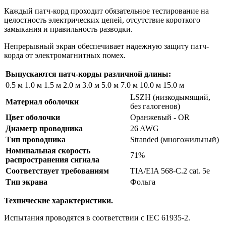
Каждый патч-корд проходит обязательное тестирование на
целостность электрических цепей, отсутствие короткого
замыкания и правильность разводки.
Непрерывный экран обеспечивает надежную защиту патч-
корда от электромагнитных помех.
Выпускаются патч-корды различной длины:
0.5 м
1.0 м
1.5 м
2.0 м
3.0 м
5.0 м
7.0 м
10.0 м
15.0 м
LSZH (низкодымящий,
Материал оболочки
без галогенов)
Цвет оболочки
Оранжевый - OR
Диаметр проводника
26 AWG
Тип проводника
Stranded (многожильный)
Номинальная скорость
71%
распространения сигнала
Соответствует требованиям
TIA/EIA 568-C.2 cat. 5e
Тип экрана
Фольга
Технические характеристики.
Испытания проводятся в соответствии с IEC 61935-2.