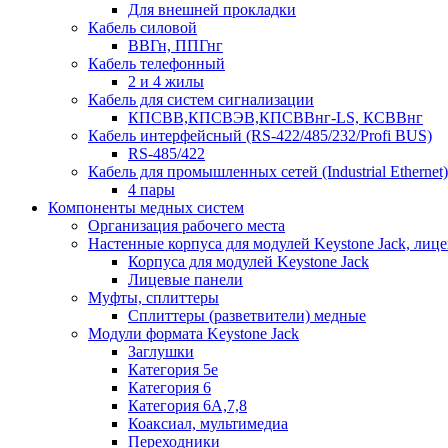
Для внешней прокладки
Кабель силовой
ВВГн, ППГнг
Кабель телефонный
2 и 4 жилы
Кабель для систем сигнализации
КПСВВ,КПСВЭВ,КПСВВнг-LS, КСВВнг
Кабель интерфейсный (RS-422/485/232/Profi BUS)
RS-485/422
Кабель для промышленных сетей (Industrial Ethernet)
4 пары
Компоненты медных систем
Организация рабочего места
Настенные корпуса для модулей Keystone Jack, лиц
Корпуса для модулей Keystone Jack
Лицевые панели
Муфты, сплиттеры
Сплиттеры (разветвители) медные
Модули формата Keystone Jack
Заглушки
Категория 5е
Категория 6
Категория 6А,7,8
Коаксиал, мультимедиа
Переходники