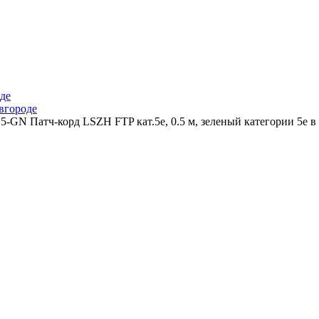
де
вгороде
N Патч-корд LSZH FTP кат.5e, 0.5 м, зеленый категории 5e 