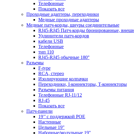
Телефонные
Показать все
Проходные адаптеры, переходники
Медные проходные адаптеры
Медные патч-корды, шнуры соединительные
RJ45-RJ45 Патч-корды бронированные, внеш
Удлинители патч-кордов
кабели USB
Телефонные
тип 110
RJ45-RJ45 обычные 180°
Разъемы
F-type
RCA, стерео
Изолирующие колпачки
Переходники, I-коннекторы, T-коннекторы
Разъемы питания
Телефонные RJ-11/12
RJ-45
Показать все
Патч-панели
19’’ с поддержкой POE
Настенные
Цельные 19"
Наборные/модульные 19"