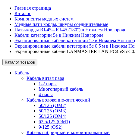
Главная страница
Каталог
Компоненты медных систем
Медные патч-корды, шнуры соединительные
Патч-корды RJ‑45 – RJ‑45 (180°) в Нижнем Новгороде
Кабели категории 5e в Нижнем Новгороде
Экранированные кабели категории 5e в Нижнем Новгоро
Экранированные кабели категории 5e 0,5 м в Нижнем Но
Экранированные кабели LANMASTER LAN-PC45/S5E-0.5-G
Каталог товаров
Кабель
Кабель витая пара
1-2 пары
Многопарный кабель
4 пары
Кабель волоконно-оптический
50/125 (OM2)
50/125 (OM3)
50/125 (OM4)
62.5/125 (OM1)
9/125 (OS2)
Кабель гибридный и комбинированный