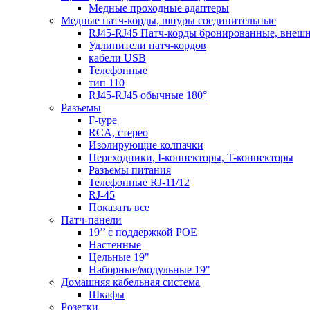
Медные проходные адаптеры
Медные патч-корды, шнуры соединительные
RJ45-RJ45 Патч-корды бронированные, внеш
Удлинители патч-кордов
кабели USB
Телефонные
тип 110
RJ45-RJ45 обычные 180°
Разъемы
F-type
RCA, стерео
Изолирующие колпачки
Переходники, I-коннекторы, T-коннекторы
Разъемы питания
Телефонные RJ-11/12
RJ-45
Показать все
Патч-панели
19’’ с поддержкой POE
Настенные
Цельные 19"
Наборные/модульные 19"
Домашняя кабельная система
Шкафы
Розетки