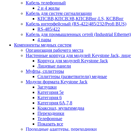
Кабель телефонный
2 и 4 жилы
Кабель для систем сигнализации
КПСВВ,КПСВЭВ,КПСВВнг-LS, КСВВнг
Кабель интерфейсный (RS-422/485/232/Profi BUS)
RS-485/422
Кабель для промышленных сетей (Industrial Ethernet)
4 пары
Компоненты медных систем
Организация рабочего места
Настенные корпуса для модулей Keystone Jack, лиц
Корпуса для модулей Keystone Jack
Лицевые панели
Муфты, сплиттеры
Сплиттеры (разветвители) медные
Модули формата Keystone Jack
Заглушки
Категория 5е
Категория 6
Категория 6А,7,8
Коаксиал, мультимедиа
Переходники
Телефонные
Показать все
Проходные адаптеры, переходники