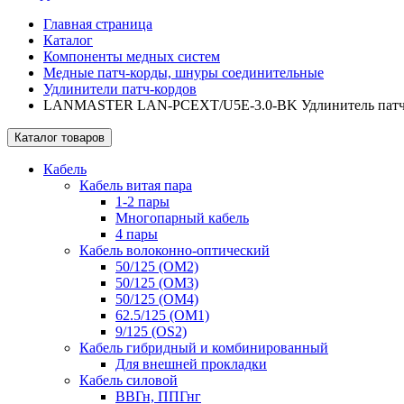
Главная страница
Каталог
Компоненты медных систем
Медные патч-корды, шнуры соединительные
Удлинители патч-кордов
LANMASTER LAN-PCEXT/U5E-3.0-BK Удлинитель патч-корд
Каталог товаров
Кабель
Кабель витая пара
1-2 пары
Многопарный кабель
4 пары
Кабель волоконно-оптический
50/125 (OM2)
50/125 (OM3)
50/125 (OM4)
62.5/125 (OM1)
9/125 (OS2)
Кабель гибридный и комбинированный
Для внешней прокладки
Кабель силовой
ВВГн, ППГнг