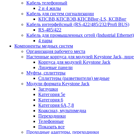
Кабель телефонный
2 и 4 жилы
Кабель для систем сигнализации
КПСВВ,КПСВЭВ,КПСВВнг-LS, КСВВнг
Кабель интерфейсный (RS-422/485/232/Profi BUS)
RS-485/422
Кабель для промышленных сетей (Industrial Ethernet)
4 пары
Компоненты медных систем
Организация рабочего места
Настенные корпуса для модулей Keystone Jack, лиц
Корпуса для модулей Keystone Jack
Лицевые панели
Муфты, сплиттеры
Сплиттеры (разветвители) медные
Модули формата Keystone Jack
Заглушки
Категория 5е
Категория 6
Категория 6А,7,8
Коаксиал, мультимедиа
Переходники
Телефонные
Показать все
Проходные адаптеры, переходники