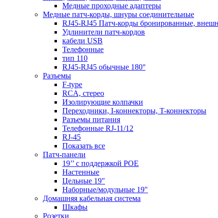
Медные проходные адаптеры
Медные патч-корды, шнуры соединительные
RJ45-RJ45 Патч-корды бронированные, внеш
Удлинители патч-кордов
кабели USB
Телефонные
тип 110
RJ45-RJ45 обычные 180°
Разъемы
F-type
RCA, стерео
Изолирующие колпачки
Переходники, I-коннекторы, T-коннекторы
Разъемы питания
Телефонные RJ-11/12
RJ-45
Показать все
Патч-панели
19’’ с поддержкой POE
Настенные
Цельные 19"
Наборные/модульные 19"
Домашняя кабельная система
Шкафы
Розетки