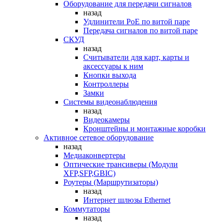
Оборудование для передачи сигналов
назад
Удлинители PoE по витой паре
Передача сигналов по витой паре
СКУД
назад
Считыватели для карт, карты и
аксессуары к ним
Кнопки выхода
Контроллеры
Замки
Системы видеонаблюдения
назад
Видеокамеры
Кронштейны и монтажные коробки
Активное сетевое оборудование
назад
Медиаконвертеры
Оптические трансиверы (Модули
XFP,SFP,GBIC)
Роутеры (Маршрутизаторы)
назад
Интернет шлюзы Ethernet
Коммутаторы
назад