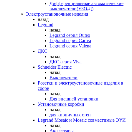
Дифференциальные автоматические
выключатели(УЗО-Д)
Электроустановочные изделия
назад
Legrand
назад
Legrand серия Quteo
Legrand серия Cariva
Legrand серия Valena
ДКС
назад
ДКС серия Viva
Schneider Electric
назад
Выключатели
Розетки и электроустановочные изделия в
сборе
назад
Для внешней установки
Установочные коробки
назад
для кирпичных стен
Legrand Mosaic и Mosaic совместимые ЭУИ
назад
Аксессуары