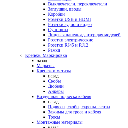
Выключатели, переключатели
Заглушки, вводы
Коробки
Розетки USB и HDMI
Розетки аудио и видео
Суппорты
Лицевая панель адаптер для модулей
Розетки электрические
Розетки RJ45 и RJ12
Рамки
Крепеж. Маркировка
назад
Маркеры
Крепеж и метизы
назад
Скобы
Дюбели
Анкеры
Воздушная подвеска кабеля
назад
Подвесы, скобы, скрепы, ленты
Зажимы для троса и кабеля
Тросы
Монтажные материалы
назад