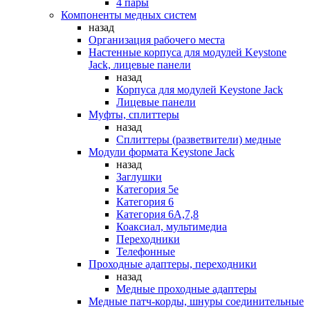
4 пары
Компоненты медных систем
назад
Организация рабочего места
Настенные корпуса для модулей Keystone
Jack, лицевые панели
назад
Корпуса для модулей Keystone Jack
Лицевые панели
Муфты, сплиттеры
назад
Сплиттеры (разветвители) медные
Модули формата Keystone Jack
назад
Заглушки
Категория 5е
Категория 6
Категория 6А,7,8
Коаксиал, мультимедиа
Переходники
Телефонные
Проходные адаптеры, переходники
назад
Медные проходные адаптеры
Медные патч-корды, шнуры соединительные