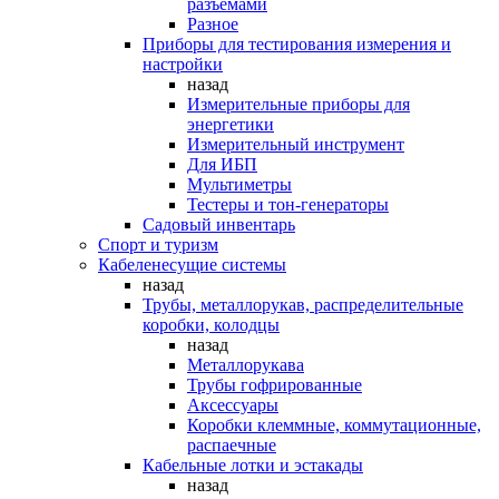
разъемами
Разное
Приборы для тестирования измерения и
настройки
назад
Измерительные приборы для
энергетики
Измерительный инструмент
Для ИБП
Мультиметры
Тестеры и тон-генераторы
Садовый инвентарь
Спорт и туризм
Кабеленесущие системы
назад
Трубы, металлорукав, распределительные
коробки, колодцы
назад
Металлорукава
Трубы гофрированные
Аксессуары
Коробки клеммные, коммутационные,
распаечные
Кабельные лотки и эстакады
назад