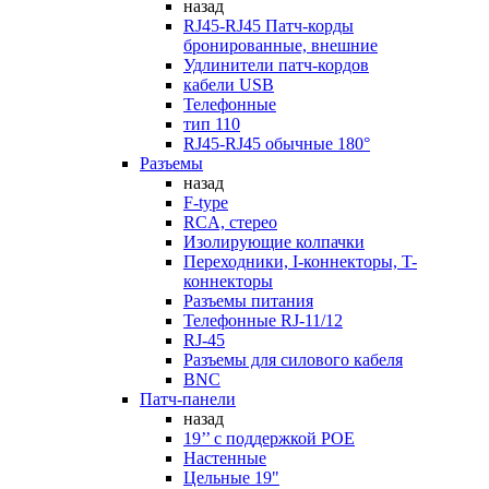
назад
RJ45-RJ45 Патч-корды
бронированные, внешние
Удлинители патч-кордов
кабели USB
Телефонные
тип 110
RJ45-RJ45 обычные 180°
Разъемы
назад
F-type
RCA, стерео
Изолирующие колпачки
Переходники, I-коннекторы, T-
коннекторы
Разъемы питания
Телефонные RJ-11/12
RJ-45
Разъемы для силового кабеля
BNC
Патч-панели
назад
19’’ с поддержкой POE
Настенные
Цельные 19"