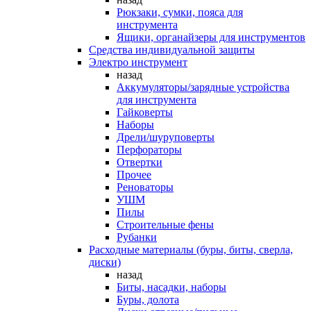
Рюкзаки, сумки, пояса для
инструмента
Ящики, органайзеры для инструментов
Средства индивидуальной защиты
Электро инструмент
назад
Аккумуляторы/зарядные устройства
для инструмента
Гайковерты
Наборы
Дрели/шуруповерты
Перфораторы
Отвертки
Прочее
Реноваторы
УШМ
Пилы
Строительные фены
Рубанки
Расходные материалы (буры, биты, сверла,
диски)
назад
Биты, насадки, наборы
Буры, долота