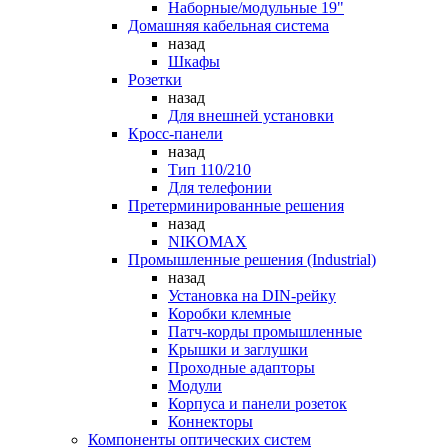
Наборные/модульные 19"
Домашняя кабельная система
назад
Шкафы
Розетки
назад
Для внешней установки
Кросс-панели
назад
Тип 110/210
Для телефонии
Претерминированные решения
назад
NIKOMAX
Промышленные решения (Industrial)
назад
Установка на DIN-рейку
Коробки клемные
Патч-корды промышленные
Крышки и заглушки
Проходные адапторы
Модули
Корпуса и панели розеток
Коннекторы
Компоненты оптических систем