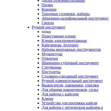
Диски отрезные/пильные
Пилки
Коронки
Торцевые головоки, наборы
Абразивно-шлифовальный инструмент
Сверла
Ручной инструмент
назад
Переставные клещи
Клещи электромонтажные
Кабелерезы, болторез
Наборы монтажных инструментов
Мультитулы
Отвертки
Шарнирно-губцевый инструмент
Струбцины
Пистолеты
Столярно-слесарный инструмент
Ручной измерительный инструмент
Выжигатели, паяльники, горелки
Для обжима наконечников, гильз
Для работы с кабелем
Ключи
Устройства для протяжки кабеля
Для работы с оптическим кабелем и