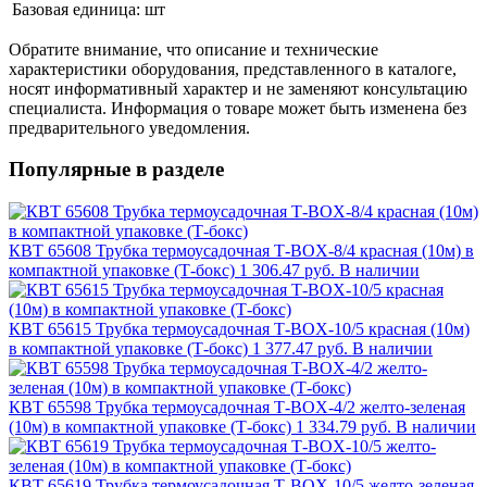
Базовая единица:
шт
Обратите внимание, что описание и технические
характеристики оборудования, представленного в каталоге,
носят информативный характер и не заменяют консультацию
специалиста. Информация о товаре может быть изменена без
предварительного уведомления.
Популярные в разделе
КВТ 65608 Трубка термоусадочная Т-BOX-8/4 красная (10м) в
компактной упаковке (Т-бокс)
1 306.47 руб.
В наличии
КВТ 65615 Трубка термоусадочная Т-BOX-10/5 красная (10м)
в компактной упаковке (Т-бокс)
1 377.47 руб.
В наличии
КВТ 65598 Трубка термоусадочная Т-BOX-4/2 желто-зеленая
(10м) в компактной упаковке (Т-бокс)
1 334.79 руб.
В наличии
КВТ 65619 Трубка термоусадочная Т-BOX-10/5 желто-зеленая