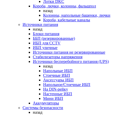
Лотки DKC
Короба, лючки, колонны, фальшпол
назад
Колонны, напольные башенки, лючки
Короба, кабельные каналы
Источники питания
назад
Блоки питания
ББП (резервированные)
ИБП для CCTV
ИБП уличные
Источники питания не резервированные
Стабилизаторы напряжения
Источники бесперебойного питания (UPS)
назад
Напольные ИБП
Стоечные ИБП
Аксессуары ИБП
Напольное/Стоечные ИБП
На DIN-рейку
Настенные ИБП
Мини ИБП
Аккумуляторы
Системы безопасности
назад