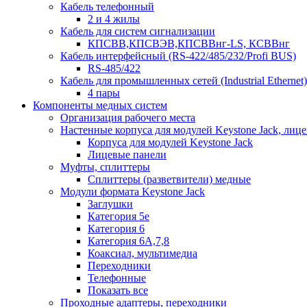
Кабель телефонный
2 и 4 жилы
Кабель для систем сигнализации
КПСВВ,КПСВЭВ,КПСВВнг-LS, КСВВнг
Кабель интерфейсный (RS-422/485/232/Profi BUS)
RS-485/422
Кабель для промышленных сетей (Industrial Ethernet)
4 пары
Компоненты медных систем
Организация рабочего места
Настенные корпуса для модулей Keystone Jack, лиц
Корпуса для модулей Keystone Jack
Лицевые панели
Муфты, сплиттеры
Сплиттеры (разветвители) медные
Модули формата Keystone Jack
Заглушки
Категория 5е
Категория 6
Категория 6А,7,8
Коаксиал, мультимедиа
Переходники
Телефонные
Показать все
Проходные адаптеры, переходники