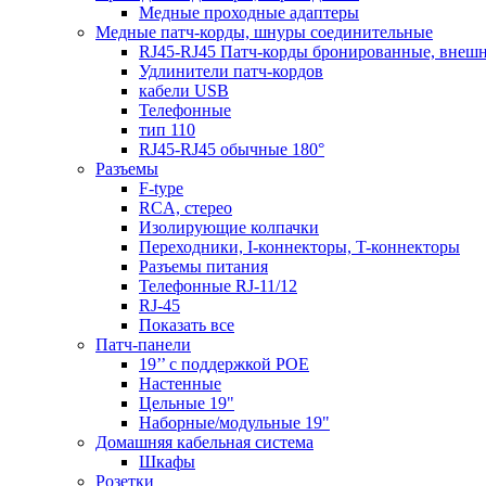
Медные проходные адаптеры
Медные патч-корды, шнуры соединительные
RJ45-RJ45 Патч-корды бронированные, внеш
Удлинители патч-кордов
кабели USB
Телефонные
тип 110
RJ45-RJ45 обычные 180°
Разъемы
F-type
RCA, стерео
Изолирующие колпачки
Переходники, I-коннекторы, T-коннекторы
Разъемы питания
Телефонные RJ-11/12
RJ-45
Показать все
Патч-панели
19’’ с поддержкой POE
Настенные
Цельные 19"
Наборные/модульные 19"
Домашняя кабельная система
Шкафы
Розетки