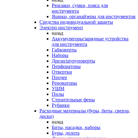
Рюкзаки, сумки, пояса для
инструмента
Ящики, органайзеры для инструментов
Средства индивидуальной защиты
Электро инструмент
назад
Аккумуляторы/зарядные устройства
для инструмента
Гайковерты
Наборы
Дрели/шуруповерты
Перфораторы
Отвертки
Прочее
Реноваторы
УШМ
Пилы
Строительные фены
Рубанки
Расходные материалы (буры, биты, сверла,
диски)
назад
Биты, насадки, наборы
Буры, долота