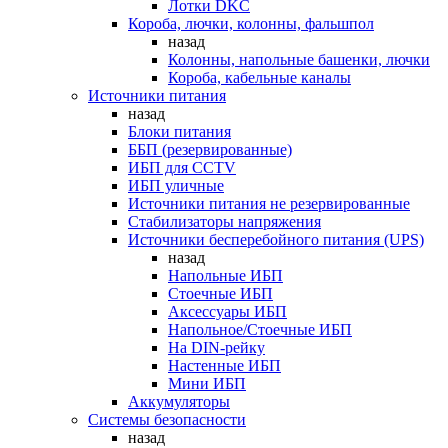
Лотки DKC
Короба, лючки, колонны, фальшпол
назад
Колонны, напольные башенки, лючки
Короба, кабельные каналы
Источники питания
назад
Блоки питания
ББП (резервированные)
ИБП для CCTV
ИБП уличные
Источники питания не резервированные
Стабилизаторы напряжения
Источники бесперебойного питания (UPS)
назад
Напольные ИБП
Стоечные ИБП
Аксессуары ИБП
Напольное/Стоечные ИБП
На DIN-рейку
Настенные ИБП
Мини ИБП
Аккумуляторы
Системы безопасности
назад