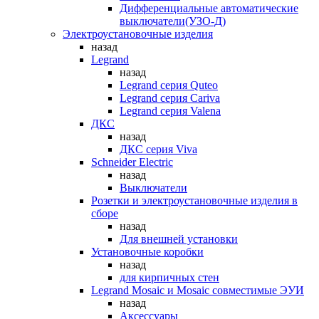
Дифференциальные автоматические
выключатели(УЗО-Д)
Электроустановочные изделия
назад
Legrand
назад
Legrand серия Quteo
Legrand серия Cariva
Legrand серия Valena
ДКС
назад
ДКС серия Viva
Schneider Electric
назад
Выключатели
Розетки и электроустановочные изделия в
сборе
назад
Для внешней установки
Установочные коробки
назад
для кирпичных стен
Legrand Mosaic и Mosaic совместимые ЭУИ
назад
Аксессуары