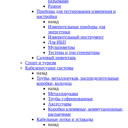
разъемами
Разное
Приборы для тестирования измерения и
настройки
назад
Измерительные приборы для
энергетики
Измерительный инструмент
Для ИБП
Мультиметры
Тестеры и тон-генераторы
Садовый инвентарь
Спорт и туризм
Кабеленесущие системы
назад
Трубы, металлорукав, распределительные
коробки, колодцы
назад
Металлорукава
Трубы гофрированные
Аксессуары
Коробки клеммные, коммутационные,
распаечные
Кабельные лотки и эстакады
назад