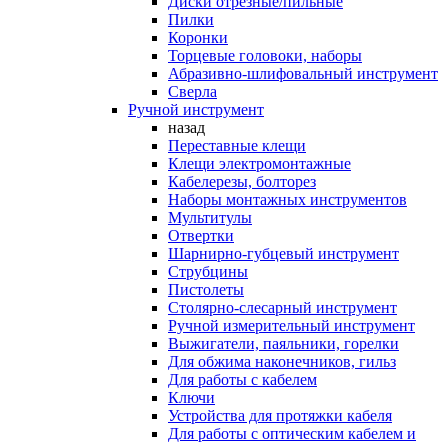
Диски отрезные/пильные
Пилки
Коронки
Торцевые головоки, наборы
Абразивно-шлифовальный инструмент
Сверла
Ручной инструмент
назад
Переставные клещи
Клещи электромонтажные
Кабелерезы, болторез
Наборы монтажных инструментов
Мультитулы
Отвертки
Шарнирно-губцевый инструмент
Струбцины
Пистолеты
Столярно-слесарный инструмент
Ручной измерительный инструмент
Выжигатели, паяльники, горелки
Для обжима наконечников, гильз
Для работы с кабелем
Ключи
Устройства для протяжки кабеля
Для работы с оптическим кабелем и