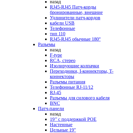
назад
RJ45-RJ45 Патч-корды
бронированные, внешние
Удлинители патч-кордов
кабели USB
Телефонные
тип 110
RJ45-RJ45 обычные 180°
Разъемы
назад
F-type
RCA, стерео
Изолирующие колпачки
Переходники, I-коннекторы, T-
коннекторы
Разъемы питания
Телефонные RJ-11/12
RJ-45
Разъемы для силового кабеля
BNC
Патч-панели
назад
19’’ с поддержкой POE
Настенные
Цельные 19"