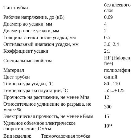
без клеевого
Тип трубки
слоя
Рабочее напряжение, до (кВ)
0.69
Диаметр до усадки, мм
4
Диаметр после усадки, мм
2
Толщина стенки после усадки, мм
0.5
Оптимальный диапазон усадки, мм
3.6–2.4
Коэффициент усадки
2:1
HF (Halogen
Специальные свойства
free)
Материал
полиолефин
Цвет трубки
синий
Температура усадки, ˚С
80...110
Температура эксплуатации, ˚С
-55...+125
Прочность на растяжение, не менее Мпа
12
Относительное удлинение до разрыва, не
300
менее %
Электрическая прочность, не менее кВ/мм
15
Удельное объемное электрическое
10¹⁴
сопротивление, Ом/см
Вид изделия:
Термоусадочная трубка