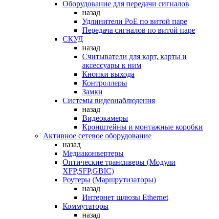
Оборудование для передачи сигналов
назад
Удлинители PoE по витой паре
Передача сигналов по витой паре
СКУД
назад
Считыватели для карт, карты и
аксессуары к ним
Кнопки выхода
Контроллеры
Замки
Системы видеонаблюдения
назад
Видеокамеры
Кронштейны и монтажные коробки
Активное сетевое оборудование
назад
Медиаконвертеры
Оптические трансиверы (Модули
XFP,SFP,GBIC)
Роутеры (Маршрутизаторы)
назад
Интернет шлюзы Ethernet
Коммутаторы
назад