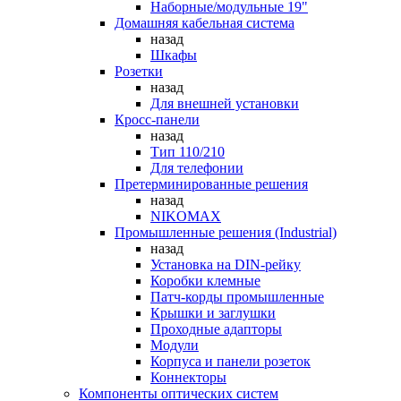
Наборные/модульные 19"
Домашняя кабельная система
назад
Шкафы
Розетки
назад
Для внешней установки
Кросс-панели
назад
Тип 110/210
Для телефонии
Претерминированные решения
назад
NIKOMAX
Промышленные решения (Industrial)
назад
Установка на DIN-рейку
Коробки клемные
Патч-корды промышленные
Крышки и заглушки
Проходные адапторы
Модули
Корпуса и панели розеток
Коннекторы
Компоненты оптических систем