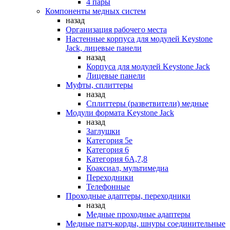
4 пары
Компоненты медных систем
назад
Организация рабочего места
Настенные корпуса для модулей Keystone
Jack, лицевые панели
назад
Корпуса для модулей Keystone Jack
Лицевые панели
Муфты, сплиттеры
назад
Сплиттеры (разветвители) медные
Модули формата Keystone Jack
назад
Заглушки
Категория 5е
Категория 6
Категория 6А,7,8
Коаксиал, мультимедиа
Переходники
Телефонные
Проходные адаптеры, переходники
назад
Медные проходные адаптеры
Медные патч-корды, шнуры соединительные