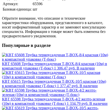
Артикул:
65596
Базовая единица:
шт
Обратите внимание, что описание и технические
характеристики оборудования, представленного в каталоге,
носят информативный характер и не заменяют консультацию
специалиста. Информация о товаре может быть изменена без
предварительного уведомления.
Популярные в разделе
КВТ 65608 Трубка термоусадочная Т-BOX-8/4 красная (10м) в
компактной упаковке (Т-бокс)
1 306.47 руб.
В наличии
КВТ 65615 Трубка термоусадочная Т-BOX-10/5 красная (10м)
в компактной упаковке (Т-бокс)
1 377.47 руб.
В наличии
КВТ 65598 Трубка термоусадочная Т-BOX-4/2 желто-зеленая
(10м) в компактной упаковке (Т-бокс)
1 334.79 руб.
В наличии