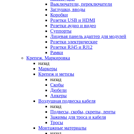
Выключатели, переключатели
Заглушки, вводы
Коробки
Розетки USB и HDMI
Розетки аудио и видео
Суппорты
Лицевая панель адаптер для модулей
Розетки электрические
Розетки RJ45 и RJ12
Рамки
Крепеж. Маркировка
назад
Маркеры
Крепеж и метизы
назад
Скобы
Дюбели
Анкеры
Воздушная подвеска кабеля
назад
Подвесы, скобы, скрепы, ленты
Зажимы для троса и кабеля
Тросы
Монтажные материалы
назад