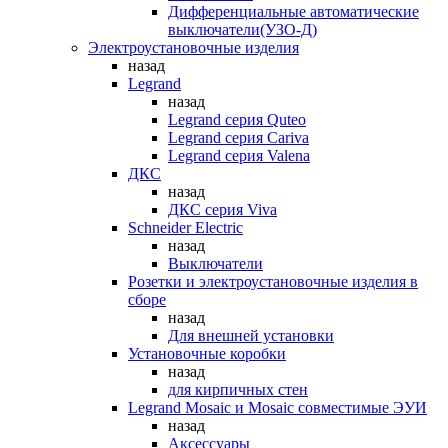
Дифференциальные автоматические
выключатели(УЗО-Д)
Электроустановочные изделия
назад
Legrand
назад
Legrand серия Quteo
Legrand серия Cariva
Legrand серия Valena
ДКС
назад
ДКС серия Viva
Schneider Electric
назад
Выключатели
Розетки и электроустановочные изделия в
сборе
назад
Для внешней установки
Установочные коробки
назад
для кирпичных стен
Legrand Mosaic и Mosaic совместимые ЭУИ
назад
Аксессуары