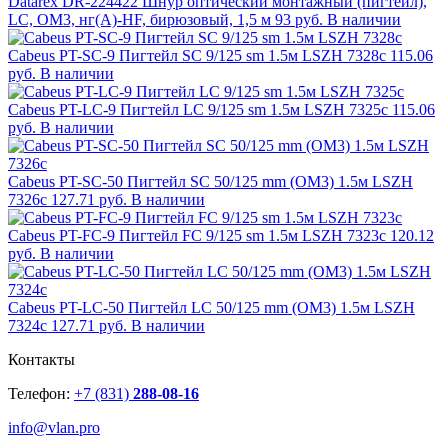
Datarex DR-224422 Шнур оптический монтажный (пигтейл),
LC, OM3, нг(А)-HF, бирюзовый, 1,5 м
93 руб.
В наличии
Cabeus PT-SC-9 Пигтейл SC 9/125 sm 1.5м LSZH 7328c
115.06
руб.
В наличии
Cabeus PT-LC-9 Пигтейл LC 9/125 sm 1.5м LSZH 7325c
115.06
руб.
В наличии
Cabeus PT-SC-50 Пигтейл SC 50/125 mm (OM3) 1.5м LSZH
7326c
127.71 руб.
В наличии
Cabeus PT-FC-9 Пигтейл FC 9/125 sm 1.5м LSZH 7323c
120.12
руб.
В наличии
Cabeus PT-LC-50 Пигтейл LC 50/125 mm (OM3) 1.5м LSZH
7324c
127.71 руб.
В наличии
Контакты
Телефон:
+7 (831)
288-08-16
info@vlan.pro