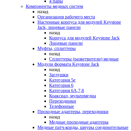
4 пары
Компоненты медных систем
назад
Организация рабочего места
Настенные корпуса для модулей Keystone
Jack, лицевые панели
назад
Корпуса для модулей Keystone Jack
Лицевые панели
Муфты, сплиттеры
назад
Сплиттеры (разветвители) медные
Модули формата Keystone Jack
назад
Заглушки
Категория 5е
Категория 6
Категория 6А,7,8
Коаксиал, мультимедиа
Переходники
Телефонные
Проходные адаптеры, переходники
назад
Медные проходные адаптеры
Медные патч-корды, шнуры соединительные