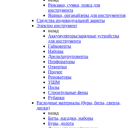
Рюкзаки, сумки, пояса для
инструмента
Ящики, органайзеры для инструментов
Средства индивидуальной защиты
Электро инструмент
назад
Аккумуляторы/зарядные устройства
для инструмента
Гайковерты
Наборы
Дрели/шуруповерты
Перфораторы
Отвертки
Прочее
Реноваторы
УШМ
Пилы
Строительные фены
Рубанки
Расходные материалы (буры, биты, сверла,
диски)
назад
Биты, насадки, наборы
Буры, долота