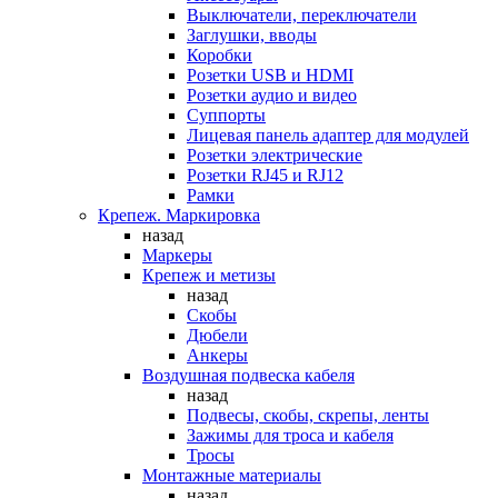
Выключатели, переключатели
Заглушки, вводы
Коробки
Розетки USB и HDMI
Розетки аудио и видео
Суппорты
Лицевая панель адаптер для модулей
Розетки электрические
Розетки RJ45 и RJ12
Рамки
Крепеж. Маркировка
назад
Маркеры
Крепеж и метизы
назад
Скобы
Дюбели
Анкеры
Воздушная подвеска кабеля
назад
Подвесы, скобы, скрепы, ленты
Зажимы для троса и кабеля
Тросы
Монтажные материалы
назад