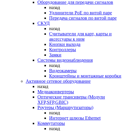
Оборудование для передачи сигналов
назад
Удлинители PoE по витой паре
Передача сигналов по витой паре
СКУД
назад
Считыватели для карт, карты и
аксессуары к ним
Кнопки выхода
Контроллеры
Замки
Системы видеонаблюдения
назад
Видеокамеры
Кронштейны и монтажные коробки
Активное сетевое оборудование
назад
Медиаконвертеры
Оптические трансиверы (Модули
XFP,SFP,GBIC)
Роутеры (Маршрутизаторы)
назад
Интернет шлюзы Ethernet
Коммутаторы
назад