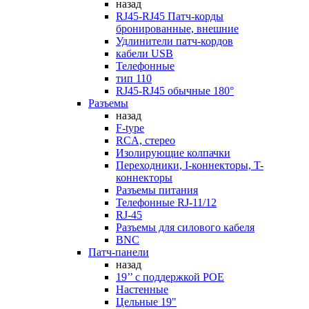
назад
RJ45-RJ45 Патч-корды
бронированные, внешние
Удлинители патч-кордов
кабели USB
Телефонные
тип 110
RJ45-RJ45 обычные 180°
Разъемы
назад
F-type
RCA, стерео
Изолирующие колпачки
Переходники, I-коннекторы, T-
коннекторы
Разъемы питания
Телефонные RJ-11/12
RJ-45
Разъемы для силового кабеля
BNC
Патч-панели
назад
19’’ с поддержкой POE
Настенные
Цельные 19"