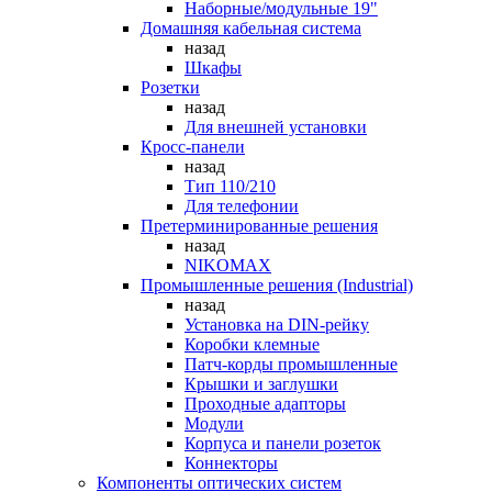
Наборные/модульные 19"
Домашняя кабельная система
назад
Шкафы
Розетки
назад
Для внешней установки
Кросс-панели
назад
Тип 110/210
Для телефонии
Претерминированные решения
назад
NIKOMAX
Промышленные решения (Industrial)
назад
Установка на DIN-рейку
Коробки клемные
Патч-корды промышленные
Крышки и заглушки
Проходные адапторы
Модули
Корпуса и панели розеток
Коннекторы
Компоненты оптических систем