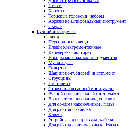
Диски отрезные/пильные
Пилки
Коронки
Торцевые головоки, наборы
Абразивно-шлифовальный инструмент
Сверла
Ручной инструмент
назад
Переставные клещи
Клещи электромонтажные
Кабелерезы, болторез
Наборы монтажных инструментов
Мультитулы
Отвертки
Шарнирно-губцевый инструмент
Струбцины
Пистолеты
Столярно-слесарный инструмент
Ручной измерительный инструмент
Выжигатели, паяльники, горелки
Для обжима наконечников, гильз
Для работы с кабелем
Ключи
Устройства для протяжки кабеля
Для работы с оптическим кабелем и