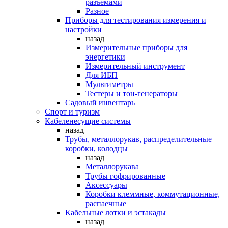
разъемами
Разное
Приборы для тестирования измерения и
настройки
назад
Измерительные приборы для
энергетики
Измерительный инструмент
Для ИБП
Мультиметры
Тестеры и тон-генераторы
Садовый инвентарь
Спорт и туризм
Кабеленесущие системы
назад
Трубы, металлорукав, распределительные
коробки, колодцы
назад
Металлорукава
Трубы гофрированные
Аксессуары
Коробки клеммные, коммутационные,
распаечные
Кабельные лотки и эстакады
назад