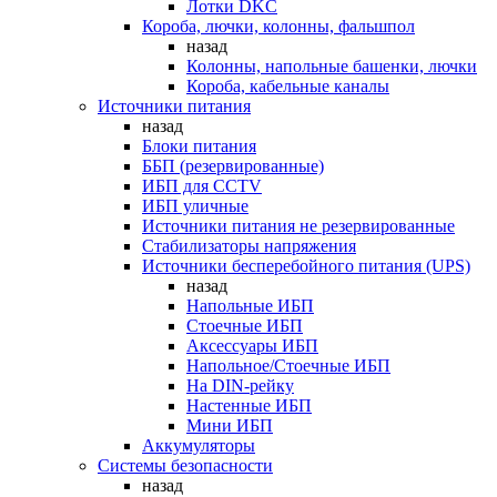
Лотки DKC
Короба, лючки, колонны, фальшпол
назад
Колонны, напольные башенки, лючки
Короба, кабельные каналы
Источники питания
назад
Блоки питания
ББП (резервированные)
ИБП для CCTV
ИБП уличные
Источники питания не резервированные
Стабилизаторы напряжения
Источники бесперебойного питания (UPS)
назад
Напольные ИБП
Стоечные ИБП
Аксессуары ИБП
Напольное/Стоечные ИБП
На DIN-рейку
Настенные ИБП
Мини ИБП
Аккумуляторы
Системы безопасности
назад