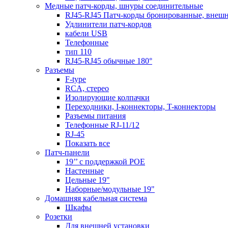
Медные патч-корды, шнуры соединительные
RJ45-RJ45 Патч-корды бронированные, внеш
Удлинители патч-кордов
кабели USB
Телефонные
тип 110
RJ45-RJ45 обычные 180°
Разъемы
F-type
RCA, стерео
Изолирующие колпачки
Переходники, I-коннекторы, T-коннекторы
Разъемы питания
Телефонные RJ-11/12
RJ-45
Показать все
Патч-панели
19’’ с поддержкой POE
Настенные
Цельные 19"
Наборные/модульные 19"
Домашняя кабельная система
Шкафы
Розетки
Для внешней установки