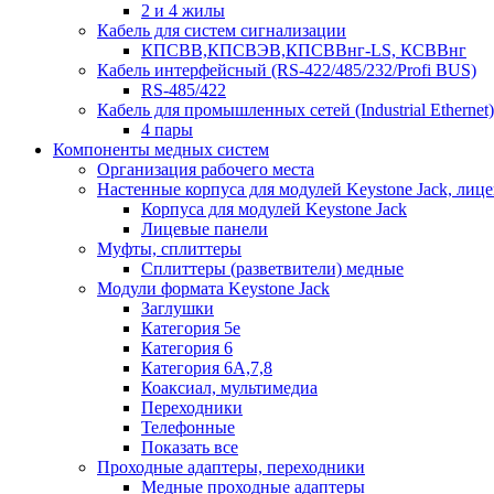
2 и 4 жилы
Кабель для систем сигнализации
КПСВВ,КПСВЭВ,КПСВВнг-LS, КСВВнг
Кабель интерфейсный (RS-422/485/232/Profi BUS)
RS-485/422
Кабель для промышленных сетей (Industrial Ethernet)
4 пары
Компоненты медных систем
Организация рабочего места
Настенные корпуса для модулей Keystone Jack, лиц
Корпуса для модулей Keystone Jack
Лицевые панели
Муфты, сплиттеры
Сплиттеры (разветвители) медные
Модули формата Keystone Jack
Заглушки
Категория 5е
Категория 6
Категория 6А,7,8
Коаксиал, мультимедиа
Переходники
Телефонные
Показать все
Проходные адаптеры, переходники
Медные проходные адаптеры