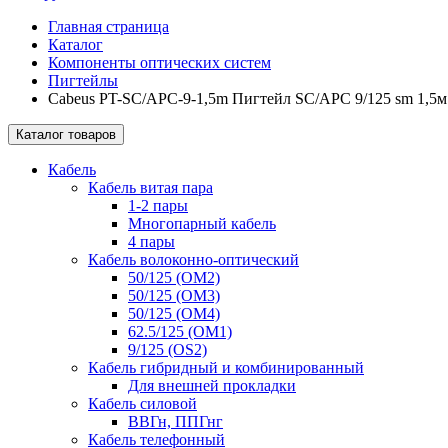
Главная страница
Каталог
Компоненты оптических систем
Пигтейлы
Cabeus PT-SC/APC-9-1,5m Пигтейл SC/APC 9/125 sm 1,5
Каталог товаров
Кабель
Кабель витая пара
1-2 пары
Многопарный кабель
4 пары
Кабель волоконно-оптический
50/125 (OM2)
50/125 (OM3)
50/125 (OM4)
62.5/125 (OM1)
9/125 (OS2)
Кабель гибридный и комбинированный
Для внешней прокладки
Кабель силовой
ВВГн, ППГнг
Кабель телефонный