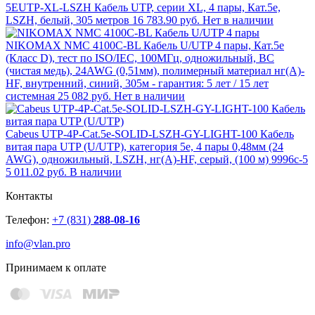
5EUTP-XL-LSZH Кабель UTP, серии XL, 4 пары, Кат.5e,
LSZH, белый, 305 метров
16 783.90 руб.
Нет в наличии
NIKOMAX NMC 4100C-BL Кабель U/UTP 4 пары, Кат.5e
(Класс D), тест по ISO/IEC, 100МГц, одножильный, BC
(чистая медь), 24AWG (0,51мм), полимерный материал нг(А)-
HF, внутренний, синий, 305м - гарантия: 5 лет / 15 лет
системная
25 082 руб.
Нет в наличии
Cabeus UTP-4P-Cat.5e-SOLID-LSZH-GY-LIGHT-100 Кабель
витая пара UTP (U/UTP), категория 5e, 4 пары 0,48мм (24
AWG), одножильный, LSZH, нг(А)-HF, серый, (100 м) 9996c-5
5 011.02 руб.
В наличии
Контакты
Телефон:
+7 (831)
288-08-16
info@vlan.pro
Принимаем к оплате