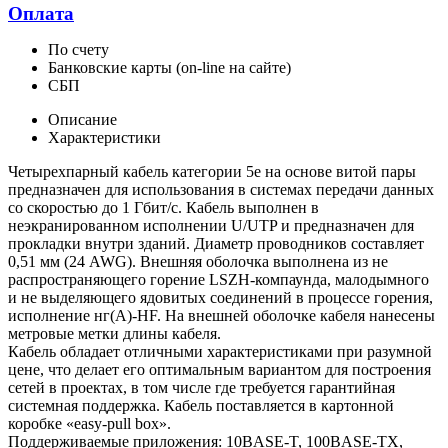
Оплата
По счету
Банковские карты (on-line на сайте)
СБП
Описание
Характеристики
Четырехпарный кабель категории 5e на основе витой пары
предназначен для использования в системах передачи данных
со скоростью до 1 Гбит/c. Кабель выполнен в
неэкранированном исполнении U/UTP и предназначен для
прокладки внутри зданий. Диаметр проводников составляет
0,51 мм (24 AWG). Внешняя оболочка выполнена из не
распространяющего горение LSZH-компаунда, малодымного
и не выделяющего ядовитых соединений в процессе горения,
исполнение нг(A)-HF. На внешней оболочке кабеля нанесены
метровые метки длины кабеля.
Кабель обладает отличными характеристиками при разумной
цене, что делает его оптимальным вариантом для построения
сетей в проектах, в том числе где требуется гарантийная
системная поддержка. Кабель поставляется в картонной
коробке «easy-pull box».
Поддерживаемые приложения: 10BASE-T, 100BASE-TX,