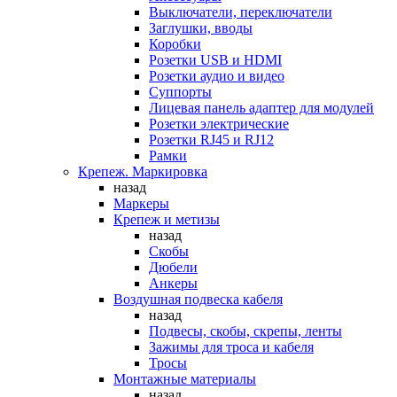
Выключатели, переключатели
Заглушки, вводы
Коробки
Розетки USB и HDMI
Розетки аудио и видео
Суппорты
Лицевая панель адаптер для модулей
Розетки электрические
Розетки RJ45 и RJ12
Рамки
Крепеж. Маркировка
назад
Маркеры
Крепеж и метизы
назад
Скобы
Дюбели
Анкеры
Воздушная подвеска кабеля
назад
Подвесы, скобы, скрепы, ленты
Зажимы для троса и кабеля
Тросы
Монтажные материалы
назад