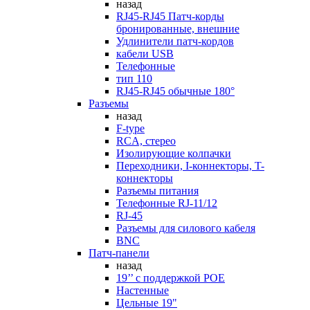
назад
RJ45-RJ45 Патч-корды
бронированные, внешние
Удлинители патч-кордов
кабели USB
Телефонные
тип 110
RJ45-RJ45 обычные 180°
Разъемы
назад
F-type
RCA, стерео
Изолирующие колпачки
Переходники, I-коннекторы, T-
коннекторы
Разъемы питания
Телефонные RJ-11/12
RJ-45
Разъемы для силового кабеля
BNC
Патч-панели
назад
19’’ с поддержкой POE
Настенные
Цельные 19"