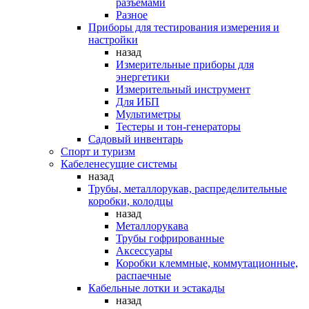
разъемами
Разное
Приборы для тестирования измерения и
настройки
назад
Измерительные приборы для
энергетики
Измерительный инструмент
Для ИБП
Мультиметры
Тестеры и тон-генераторы
Садовый инвентарь
Спорт и туризм
Кабеленесущие системы
назад
Трубы, металлорукав, распределительные
коробки, колодцы
назад
Металлорукава
Трубы гофрированные
Аксессуары
Коробки клеммные, коммутационные,
распаечные
Кабельные лотки и эстакады
назад