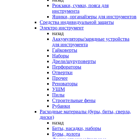
Рюкзаки, сумки, пояса для
инструмента
Ящики, органайзеры для инструментов
Средства индивидуальной защиты
Электро инструмент
назад
Аккумуляторы/зарядные устройства
для инструмента
Гайковерты
Наборы
Дрели/шуруповерты
Перфораторы
Отвертки
Прочее
Реноваторы
УШМ
Пилы
Строительные фены
Рубанки
Расходные материалы (буры, биты, сверла,
диски)
назад
Биты, насадки, наборы
Буры, долота