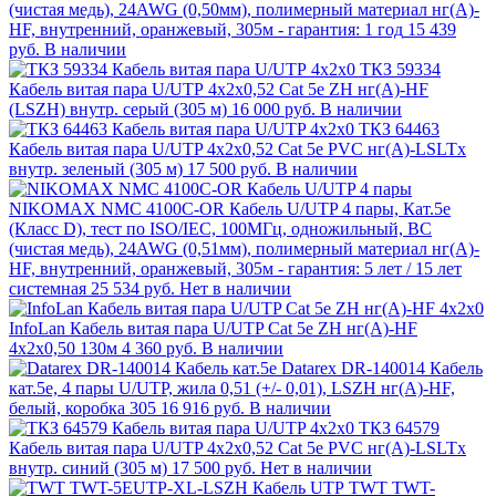
(чистая медь), 24AWG (0,50мм), полимерный материал нг(А)-
HF, внутренний, оранжевый, 305м - гарантия: 1 год
15 439
руб.
В наличии
ТКЗ 59334
Кабель витая пара U/UTР 4х2х0,52 Cat 5e ZH нг(А)-HF
(LSZH) внутр. серый (305 м)
16 000 руб.
В наличии
ТКЗ 64463
Кабель витая пара U/UTP 4х2х0,52 Cat 5e PVC нг(А)-LSLTx
внутр. зеленый (305 м)
17 500 руб.
В наличии
NIKOMAX NMC 4100C-OR Кабель U/UTP 4 пары, Кат.5e
(Класс D), тест по ISO/IEC, 100МГц, одножильный, BC
(чистая медь), 24AWG (0,51мм), полимерный материал нг(А)-
HF, внутренний, оранжевый, 305м - гарантия: 5 лет / 15 лет
системная
25 534 руб.
Нет в наличии
InfoLan Кабель витая пара U/UTP Cat 5e ZH нг(А)-HF
4х2х0,50 130м
4 360 руб.
В наличии
Datarex DR-140014 Кабель
кат.5е, 4 пары U/UTP, жила 0,51 (+/- 0,01), LSZH нг(А)-HF,
белый, коробка 305
16 916 руб.
В наличии
ТКЗ 64579
Кабель витая пара U/UTP 4х2х0,52 Cat 5e PVC нг(А)-LSLTx
внутр. синий (305 м)
17 500 руб.
Нет в наличии
TWT TWT-