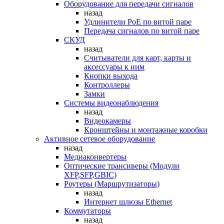
Оборудование для передачи сигналов
назад
Удлинители PoE по витой паре
Передача сигналов по витой паре
СКУД
назад
Считыватели для карт, карты и
аксессуары к ним
Кнопки выхода
Контроллеры
Замки
Системы видеонаблюдения
назад
Видеокамеры
Кронштейны и монтажные коробки
Активное сетевое оборудование
назад
Медиаконвертеры
Оптические трансиверы (Модули
XFP,SFP,GBIC)
Роутеры (Маршрутизаторы)
назад
Интернет шлюзы Ethernet
Коммутаторы
назад