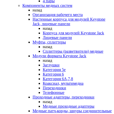
4 пары
Компоненты медных систем
назад
Организация рабочего места
Настенные корпуса для модулей Keystone
Jack, лицевые панели
назад
Корпуса для модулей Keystone Jack
Лицевые панели
Муфты, сплиттеры
назад
Сплиттеры (разветвители) медные
Модули формата Keystone Jack
назад
Заглушки
Категория 5е
Категория 6
Категория 6А,7,8
Коаксиал, мультимедиа
Переходники
Телефонные
Проходные адаптеры, переходники
назад
Медные проходные адаптеры
Медные патч-корды, шнуры соединительные