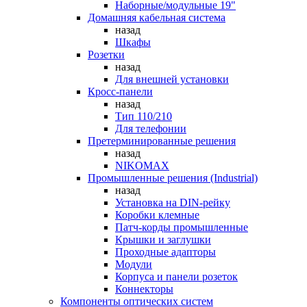
Наборные/модульные 19"
Домашняя кабельная система
назад
Шкафы
Розетки
назад
Для внешней установки
Кросс-панели
назад
Тип 110/210
Для телефонии
Претерминированные решения
назад
NIKOMAX
Промышленные решения (Industrial)
назад
Установка на DIN-рейку
Коробки клемные
Патч-корды промышленные
Крышки и заглушки
Проходные адапторы
Модули
Корпуса и панели розеток
Коннекторы
Компоненты оптических систем