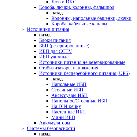
Лотки DKC
Короба, лючки, колонны, фальшпол
назад
Колонны, напольные башенки, лючки
Короба, кабельные каналы
Источники питания
назад
Блоки питания
ББП (резервированные)
ИБП для CCTV
ИБП уличные
Источники питания не резервированные
Стабилизаторы напряжения
Источники бесперебойного питания (UPS)
назад
Напольные ИБП
Стоечные ИБП
Аксессуары ИБП
Напольное/Стоечные ИБП
На DIN-рейку
Настенные ИБП
Мини ИБП
Аккумуляторы
Системы безопасности
назад