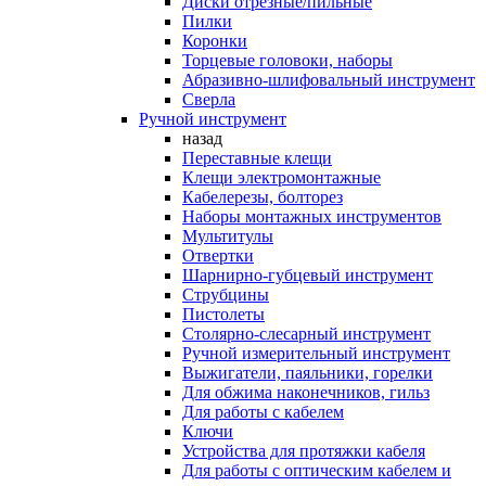
Диски отрезные/пильные
Пилки
Коронки
Торцевые головоки, наборы
Абразивно-шлифовальный инструмент
Сверла
Ручной инструмент
назад
Переставные клещи
Клещи электромонтажные
Кабелерезы, болторез
Наборы монтажных инструментов
Мультитулы
Отвертки
Шарнирно-губцевый инструмент
Струбцины
Пистолеты
Столярно-слесарный инструмент
Ручной измерительный инструмент
Выжигатели, паяльники, горелки
Для обжима наконечников, гильз
Для работы с кабелем
Ключи
Устройства для протяжки кабеля
Для работы с оптическим кабелем и