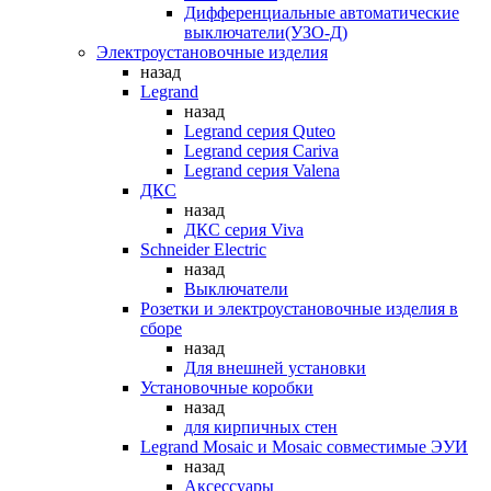
Дифференциальные автоматические
выключатели(УЗО-Д)
Электроустановочные изделия
назад
Legrand
назад
Legrand серия Quteo
Legrand серия Cariva
Legrand серия Valena
ДКС
назад
ДКС серия Viva
Schneider Electric
назад
Выключатели
Розетки и электроустановочные изделия в
сборе
назад
Для внешней установки
Установочные коробки
назад
для кирпичных стен
Legrand Mosaic и Mosaic совместимые ЭУИ
назад
Аксессуары