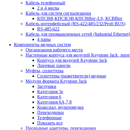
Кабель телефонный
2 и 4 жилы
Кабель для систем сигнализации
КПСВВ,КПСВЭВ,КПСВВнг-LS, КСВВнг
Кабель интерфейсный (RS-422/485/232/Profi BUS)
RS-485/422
Кабель для промышленных сетей (Industrial Ethernet)
4 пары
Компоненты медных систем
Организация рабочего места
Настенные корпуса для модулей Keystone Jack, лиц
Корпуса для модулей Keystone Jack
Лицевые панели
Муфты, сплиттеры
Сплиттеры (разветвители) медные
Модули формата Keystone Jack
Заглушки
Категория 5е
Категория 6
Категория 6А,7,8
Коаксиал, мультимедиа
Переходники
Телефонные
Показать все
Проходные адаптеры, переходники