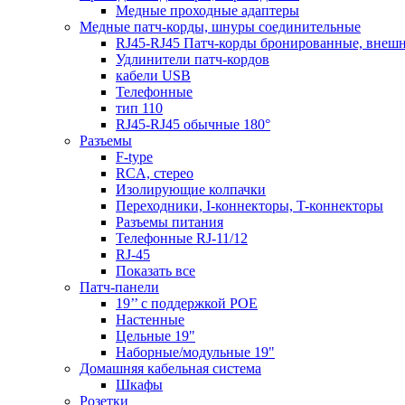
Медные проходные адаптеры
Медные патч-корды, шнуры соединительные
RJ45-RJ45 Патч-корды бронированные, внеш
Удлинители патч-кордов
кабели USB
Телефонные
тип 110
RJ45-RJ45 обычные 180°
Разъемы
F-type
RCA, стерео
Изолирующие колпачки
Переходники, I-коннекторы, T-коннекторы
Разъемы питания
Телефонные RJ-11/12
RJ-45
Показать все
Патч-панели
19’’ с поддержкой POE
Настенные
Цельные 19"
Наборные/модульные 19"
Домашняя кабельная система
Шкафы
Розетки